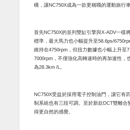
構，讓NC750X成為一款更稱職的運動旅行
首先NC750X的並列雙缸引擎與X-ADV一樣
標準，最大馬力也小幅提升至58.6ps/675
維持在4750rpm，但扭力數據也小幅上升至7.
7000rpm，不僅強化高轉速時的再加速性
為28.3km /L。
NC750X受益於採用電子控制油門，讓它有
制系統也有三段可調。至於新款DCT雙離
得更自然的感覺。