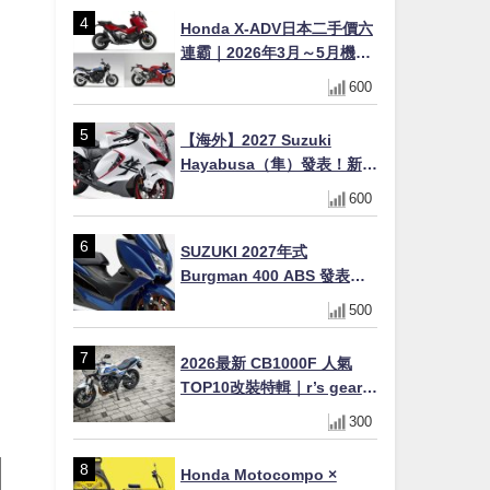
×LED頭燈標配
Honda X-ADV日本二手價六
連霸｜2026年3月～5月機車
轉售排行榜 CBR1000RR-R
600
FIREBLADE SP首度躋身前
十
【海外】2027 Suzuki
Hayabusa（隼）發表！新增
Special Edition 特仕版，全
600
新珍珠白塗裝與專屬配備登
場
SUZUKI 2027年式
Burgman 400 ABS 發表！
8/18日本上市、支援E10汽油
500
售價98萬100日圓
2026最新 CB1000F 人氣
TOP10改裝特輯｜r’s gear鈦
合金排氣管、OHLINS TTX
300
後避震、HONDA頭燈整流罩
Honda Motocompo ×