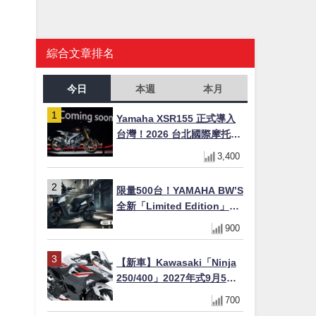
綜合文章排名
今日
本週
本月
Yamaha XSR155 正式導入
台灣！2026 台北國際摩托車
展亮相，70 週年紀念版
3,400
YZF-R 系列限量追加販售
限量500台！YAMAHA BW’S
全新「Limited Edition」都
市探索限定色 GOOPiMADE
900
聯名包同步登場
【新車】Kawasaki「Ninja
250/400」2027年式9月5日
日本發售！新塗裝登場×價格
700
不變×輔助滑動式離合器