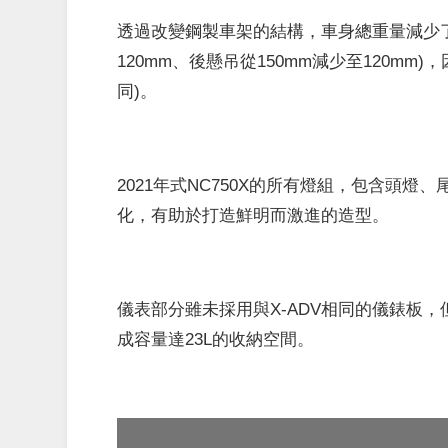
透過改變鋼製車架的結構，車身總重量減少了6k
120mm、後懸吊從150mm減少至120mm)
同)。
2021年式NC750X的所有燈組，包含頭
化，有助於打造鮮明而激進的造型。
儀表部分雖未採用與X-ADV相同的儀錶板
成容量達23L的收納空間。