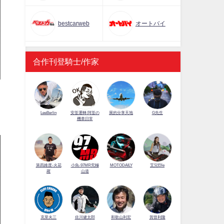
bestcarweb
オートバイ
合作刊登騎士/作家
LeeBerlin
安筌運轉 阿筌の
展的分享天地
G先生
機車日常
第四維度-火花
小魚-97MR究極
MOTODAILY
艾兒Elle
羅
山道
佐川健太郎
克里夫三
和歌山利宏
賀曾利隆