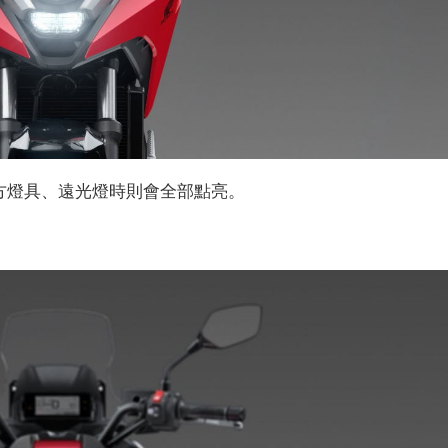
方燈具、遠光燈時則會全部點亮。