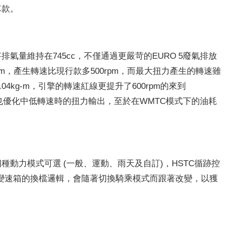
車款。
將排氣量維持在745cc，不僅通過更嚴苛的EURO 5廢氣排放
0rpm，產生轉速比現行款多500rpm，而最大扭力產生的轉速雖
04kg-m，引擎的轉速紅線更提升了600rpm的來到
，也優化中低轉速時的扭力輸出，至於在WMTC模式下的油耗
四種動力模式可選 (一般、運動、雨天及自訂)，HSTC循跡控
合變速箱的換檔邏輯，會隨著切換騎乘模式而跟著改變，以獲