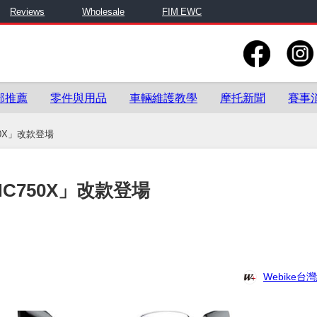
Reviews
Wholesale
FIM EWC
部推薦
零件與用品
車輛維護教學
摩托新聞
賽事
0X」改款登場
C750X」改款登場
Webike台