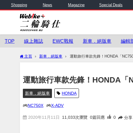
Shopping
News
Magazine
Special Deals
TOP
線上雜誌
EWC戰報
新車．絕版車
編輯
主頁
新車．絕版車
運動旅行車款先鋒！HONDA「NC75
運動旅行車款先鋒！HONDA「N
新車．絕版車
HONDA
NC750X
X-ADV
2020年11月11日
11,033
次瀏覽
0篇回應
0
分享