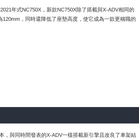
021年式NC750X，新款NC750X除了搭載與X-ADV相同的
120mm，同時還降低了座墊高度，使它成為一款更稱職的
年式版本，與同時間發表的X-ADV一樣搭載新引擎且改良了車架結