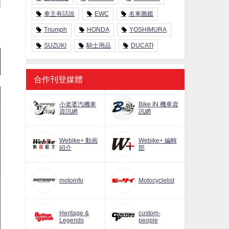
車主有話說
EWC
名車圖鑑
Triumph
HONDA
YOSHIMURA
SUZUKI
騎士用品
DUCATI
合作刊登媒體
小老婆汽機車
Bike IN 機車資
資訊網
訊網
Webike+ 動画
Webike+ 編輯
紹介
部
motoinfo
Motocyclelist
Heritage &
custom-
Legends
people