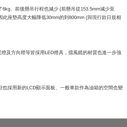
g、前後懸吊行程也減少 (前懸吊從153.5mm減少至
，因此座墊高度大幅降低30mm的到800mm (與現行款日規相
燈、尾燈及方向燈等皆採用LED燈具，擋風鏡的材質也進一步強
，但也採用新的LCD顯示面板、一般車款作為油箱的空間也變