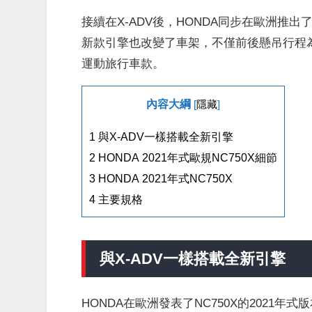
接續在X-ADV後，HONDA同步在歐洲推出了2
新款引擎也改變了車架，不僅前後懸吊行程為
運動旅行車款。
內容大綱
[
隱藏
]
1
與X-ADV一樣搭載全新引擎
2
HONDA 2021年式歐規NC750X細節
3
HONDA 2021年式NC750X
4
主要規格
與X-ADV一樣搭載全新引擎
HONDA在歐洲發表了NC750X的2021