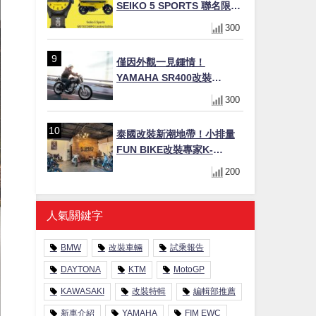
SEIKO 5 SPORTS 聯名限量
錶登場！重現黃色車身、油
300
箱開關等經典設計
僅因外觀一見鍾情！
YAMAHA SR400改裝
Tracker風格｜ 女車主的機車
300
人生蛻變記
泰國改裝新潮地帶！小排量
FUN BIKE改裝專家K-
SPEED打造獨特風格
200
人氣關鍵字
BMW
改裝車輛
試乘報告
DAYTONA
KTM
MotoGP
KAWASAKI
改裝特輯
編輯部推薦
新車介紹
YAMAHA
FIM EWC