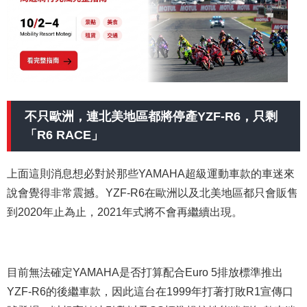
不只歐洲，連北美地區都將停產YZF-R6，只剩
「R6 RACE」
上面這則消息想必對於那些YAMAHA超級運動車款的車迷來
說會覺得非常震撼。YZF-R6在歐洲以及北美地區都只會販售
到2020年止為止，2021年式將不會再繼續出現。
目前無法確定YAMAHA是否打算配合Euro 5排放標準推出
YZF-R6的後繼車款，因此這台在1999年打著打敗R1宣傳口