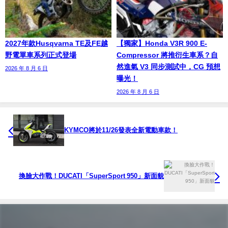
2027年款Husqvarna TE及FE越
【獨家】Honda V3R 900 E-
野電單車系列正式登場
Compressor 將推衍生車系？自
然進氣 V3 同步測試中，CG 預想
2026 年 8 月 6 日
曝光！
2026 年 8 月 6 日
KYMCO將於11/26發表全新電動車款！
換臉大作戰！DUCATI「SuperSport 950」新面貌