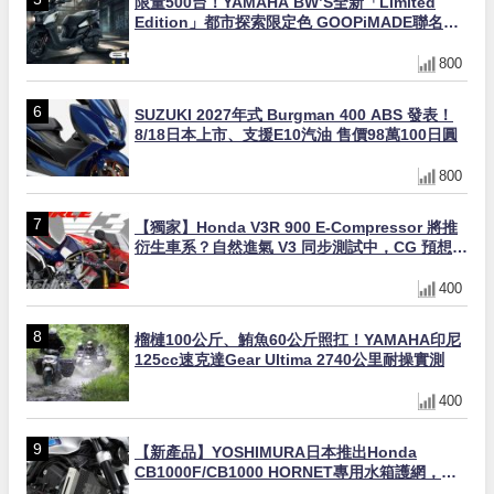
限量500台！YAMAHA BW’S全新「Limited
Edition」都市探索限定色 GOOPiMADE聯名包
同步登場
800
SUZUKI 2027年式 Burgman 400 ABS 發表！
8/18日本上市、支援E10汽油 售價98萬100日圓
800
【獨家】Honda V3R 900 E-Compressor 將推
衍生車系？自然進氣 V3 同步測試中，CG 預想曝
光！
400
榴槤100公斤、鮪魚60公斤照扛！YAMAHA印尼
125cc速克達Gear Ultima 2740公里耐操實測
400
【新產品】YOSHIMURA日本推出Honda
CB1000F/CB1000 HORNET專用水箱護網，六
角網紋設計質感升級