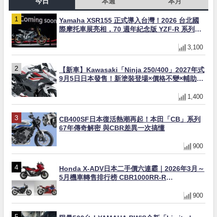
今日
本週
本月
Yamaha XSR155 正式導入台灣！2026 台北國
際摩托車展亮相，70 週年紀念版 YZF-R 系列限
量追加販售
3,100
【新車】Kawasaki「Ninja 250/400」2027年式
9月5日日本發售！新塗裝登場×價格不變×輔助滑
動式離合器×LED頭燈標配
1,400
CB400SF日本復活熱潮再起！本田「CB」系列
67年傳奇解密 與CBR差異一次搞懂
900
Honda X-ADV日本二手價六連霸｜2026年3月～
5月機車轉售排行榜 CBR1000RR-R
FIREBLADE SP首度躋身前十
900