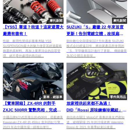
摩托新聞
摩托新聞
【YSS】賽道？街道？這家避震大
SUZUKI「S」廠徽 22 年來首度
廠應有盡有！
更新！告別電鍍立體，改採扁平
化銀色設計
性能、耐用性禁得起賽事考驗 YSS
朝向數位化與環保設計方向邁進 SUZUKI
SUSPENSION最大的魅力便是其經過嚴格
株式会社睽違22年，將自家產品所使用的
挑選的原材料。再加上業界頂尖的品質管
「S」字型徽章設計進行了更新。 傳統徽章
理、絕不委外處理的商品組...
為3D立體且表面採...
新車．絕版車
零件與用品
【實車開箱】ZX-4RR 的對手
放家裡供起來都不為過！
ZXJC 500RR 驚艷亮相，完成度
DID「Rossi 原味鍊條珍藏組」開
已接近世界主流品牌
箱
中國品牌KOVE所推出的450RR，搭載媲美
相信有在關注 MotoGP 賽事的車友們都知
Kawasaki ZX-4R 的 450cc 直列四缸引擎，
道，縱橫闈場 25 年的沙場老將 Valentino
2023 年在中國市場一經推出便引...
Rossi 在 2021 年賽季結束以後退...