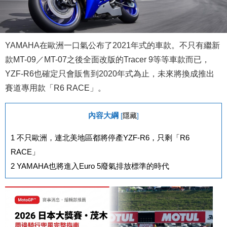
YAMAHA在歐洲一口氣公布了2021年式的車款。不只有繼新
款MT-09／MT-07之後全面改版的Tracer 9等等車款而已，
YZF-R6也確定只會販售到2020年式為止，未來將換成推出
賽道專用款「R6 RACE」。
內容大綱
[
隱藏
]
1
不只歐洲，連北美地區都將停產YZF-R6，只剩「R6
RACE」
2
YAMAHA也將進入Euro 5廢氣排放標準的時代