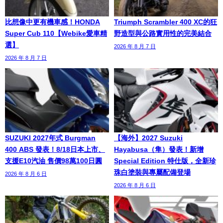
比想像中更有機車感！HONDA
Triumph Scrambler 400 XC的狂
Super Cub 110【Webike愛車精
野造型與公路實用性的完美結合
選】
2026 年 8 月 7 日
2026 年 8 月 7 日
SUZUKI 2027年式 Burgman
【海外】2027 Suzuki
400 ABS 發表！8/18日本上市、
Hayabusa（隼）發表！新增
支援E10汽油 售價98萬100日圓
Special Edition 特仕版，全新珍
珠白塗裝與專屬配備登場
2026 年 8 月 6 日
2026 年 8 月 6 日