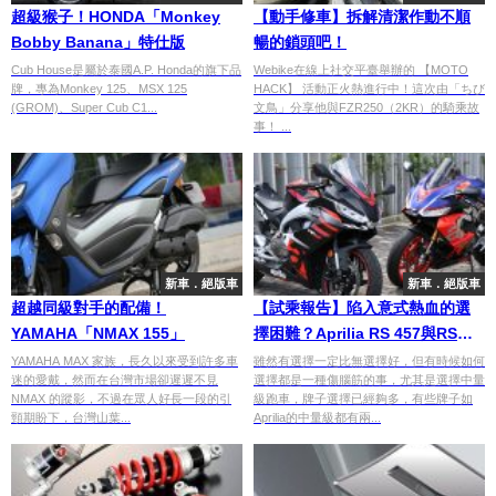
超級猴子！HONDA「Monkey
【動手修車】拆解清潔作動不順
Bobby Banana」特仕版
暢的鎖頭吧！
Cub House是屬於泰國A.P. Honda的旗下品
Webike在線上社交平臺舉辦的 【MOTO
牌，專為Monkey 125、MSX 125
HACK】 活動正火熱進行中！這次由「ちび
(GROM)、Super Cub C1...
文鳥」分享他與FZR250（2KR）的騎乘故
事！ ...
新車．絕版車
新車．絕版車
超越同級對手的配備！
【試乘報告】陷入意式熱血的選
YAMAHA「NMAX 155」
擇困難？Aprilia RS 457與RS
660全面對決
YAMAHA MAX 家族，長久以來受到許多車
雖然有選擇一定比無選擇好，但有時候如何
迷的愛戴，然而在台灣市場卻遲遲不見
選擇都是一種傷腦筋的事，尤其是選擇中量
NMAX 的蹤影，不過在眾人好長一段的引
級跑車，牌子選擇已經夠多，有些牌子如
頸期盼下，台灣山葉...
Aprilia的中量級都有兩...