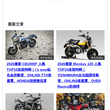
最新文章
零件與用品
零件與用品
2026最新 CB1000F 人氣
2026最新 Monkey 125 人氣
TOP10改裝特輯｜r’s gear鈦
TOP10改裝特輯｜
合金排氣管、OHLINS TTX後
YOSHIMURA合法認證排氣
避震、HONDA頭燈整流罩
管、OHLINS後避震、OVER
Racing防倒球