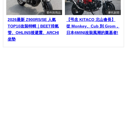
零件與用品
摩托新聞
2026最新 Z900RS/SE 人氣
【弔念 KITACO 北山會長】
TOP10改裝特輯｜BEET排氣
從 Monkey、Cub 到 Grom，
管、OHLINS後避震、ARCHI
日本4MINI改裝風潮的奠基者!
坐墊