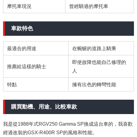
摩托車現況
曾經騎過的摩托車
車款特色
最適合的用途
在蜿蜒的道路上騎乘
即使故障也能自己修理的
推薦給這樣的騎士
人
特點
擁有出色的轉彎性能
購買動機、用途、比較車款
我是從1988年式RGV250 Gamma SP換成這台車的，我喜歡
經過改裝的GSX-R400R SP的風格和性能。