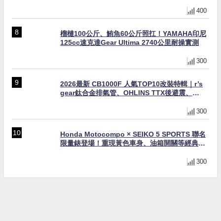
與專屬配備登場
400
榴槤100公斤、鮪魚60公斤照扛！YAMAHA印尼
125cc速克達Gear Ultima 2740公里耐操實測
300
2026最新 CB1000F 人氣TOP10改裝特輯｜r’s
gear鈦合金排氣管、OHLINS TTX後避震、
HONDA頭燈整流罩
300
Honda Motocompo × SEIKO 5 SPORTS 聯名
限量錶登場！重現黃色車身、油箱開關等經典設
計
300