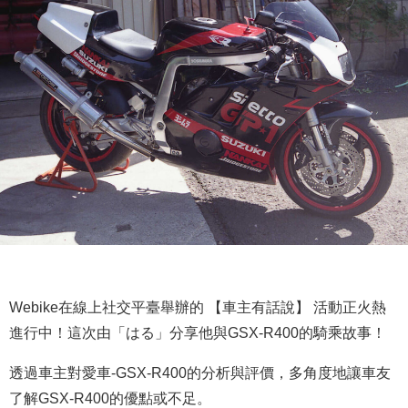
Webike在線上社交平臺舉辦的 【車主有話說】 活動正火熱
進行中！這次由「はる」分享他與GSX-R400的騎乘故事！
透過車主對愛車-GSX-R400的分析與評價，多角度地讓車友
了解GSX-R400的優點或不足。