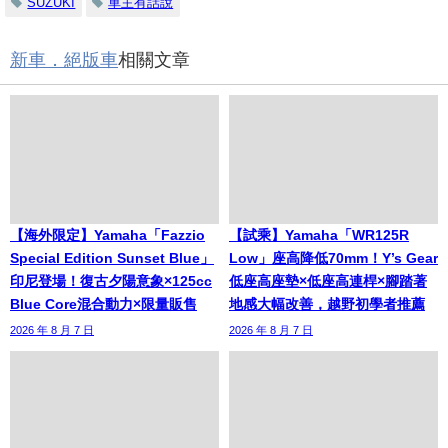
SUZUKI
車主有話說
新車．絕版車
相關文章
【海外限定】Yamaha「Fazzio
【試乘】Yamaha「WR125R
Special Edition Sunset Blue」
Low」座高降低70mm！Y’s Gear
印尼登場！復古夕陽意象×125cc
低座高座墊×低座高連桿×腳踏著
Blue Core混合動力×限量販售
地感大幅改善，越野初學者推薦
2026 年 8 月 7 日
2026 年 8 月 7 日