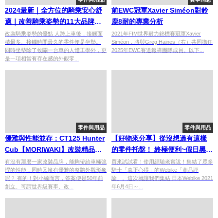
2024最新｜全方位的騎乘安心舒
前EWC冠軍Xavier Siméon對鈴
適｜改善騎乘姿勢的11大品牌改
鹿8耐的專業分析
裝推薦
改裝騎乘姿勢的優點 人跨上車後，接觸面
2021年FIM世界耐力錦標賽冠軍Xavier
積最多、接觸時間最久的零件便是坐墊。
Siméon，將與Greg Haines（右）共同擔任
同時坐墊除了攸關一台車的人體工學外，更
2025年EWC賽道報導團隊成員。以下...
是一項相當有存在感的外觀零...
零件與用品
零件與用品
優雅與性能並存：CT125 Hunter
【好物來分享】從沒想過有這樣
Cub【MORIWAKI】改裝精品特
的零件托盤！ 終極便利~假日黑手
輯
維修保養推薦
有沒有那麼一家改裝品牌，能夠帶給車輛強
買來試試看！使用經驗老實說！集結了眾多
悍的性能，同時又擁有優雅的整體外觀形象
騎士「真正心得」的Webike「商品評
呢？ 有的！對小編而言，答案便是50年前
論」。這次就讓我們集結 日本Webike 2021
創立、可謂世界級賽車、改...
年6月4日～...