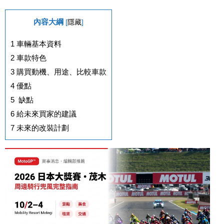
內容大綱
[
隱藏
]
1
車輛基本資料
2
車款特色
3
購買動機、用途、比較車款
4
優點
5
缺點
6
給未來買家的建議
7
未來的改裝計劃