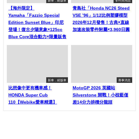
新車．絕版車
零件與用品
【海外限定】
青島社「Honda NC26 Steed
Yamaha「Fazzio Special
VSE ’96」1/12比例塑膠模型
Edition Sunset Blue」印尼
2026年12月發售！古典×直線
登場！復古夕陽意象×125cc
加速改裝零件附屬×3,960日圓
Blue Core混合動力×限量販售
新車．絕版車
賽事消息
比想像中更有機車感！
MotoGP 2026 英國站
HONDA Super Cub
Silverstone 開戰！小椋藍僅
110【Webike愛車精選】
差14分力拚積分龍頭