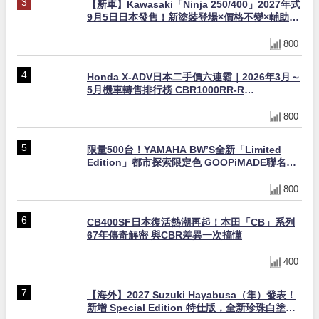
【新車】Kawasaki「Ninja 250/400」2027年式
9月5日日本發售！新塗裝登場×價格不變×輔助滑
動式離合器×LED頭燈標配
800
Honda X-ADV日本二手價六連霸｜2026年3月～
5月機車轉售排行榜 CBR1000RR-R
FIREBLADE SP首度躋身前十
800
限量500台！YAMAHA BW’S全新「Limited
Edition」都市探索限定色 GOOPiMADE聯名包
同步登場
800
CB400SF日本復活熱潮再起！本田「CB」系列
67年傳奇解密 與CBR差異一次搞懂
400
【海外】2027 Suzuki Hayabusa（隼）發表！
新增 Special Edition 特仕版，全新珍珠白塗裝