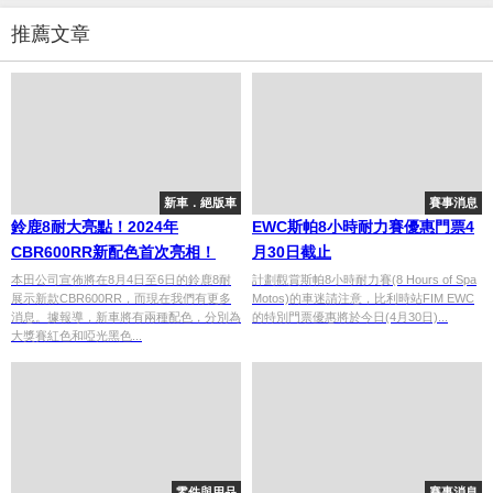
推薦文章
新車．絕版車
賽事消息
鈴鹿8耐大亮點！2024年
EWC斯帕8小時耐力賽優惠門票4
CBR600RR新配色首次亮相！
月30日截止
本田公司宣佈將在8月4日至6日的鈴鹿8耐
計劃觀賞斯帕8小時耐力賽(8 Hours of Spa
展示新款CBR600RR，而現在我們有更多
Motos)的車迷請注意，比利時站FIM EWC
消息。據報導，新車將有兩種配色，分別為
的特別門票優惠將於今日(4月30日)...
大獎賽紅色和啞光黑色...
零件與用品
賽事消息