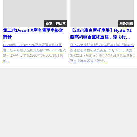
新車．絕版車
摩托新聞
第二代Desert X歷奇電單車終於
【2024東京摩托車展】HySE-X1
面世
將亮相東京摩托車展，達卡拉力
賽展現氫氣引擎的強大實力！
Ducati第二代DesertX歷奇電單車終於面
日本四大摩托車製造商共同組成的「氫氣小
世，新車搭載了品牌最新的890c.c. V2雙汽
型移動引擎技術研究組合（HySE）」將於
缸引擎平台，並為2026年6月30日前訂購
3月22日（星期五）舉行的第51屆東京摩托
的...
車展中展出參加「達卡...