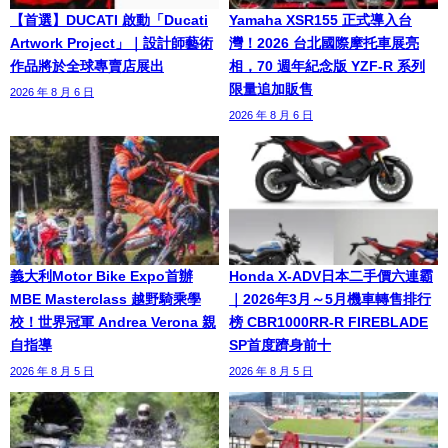
【首選】DUCATI 啟動「Ducati
Yamaha XSR155 正式導入台
Artwork Project」｜設計師藝術
灣！2026 台北國際摩托車展亮
作品將於全球專賣店展出
相，70 週年紀念版 YZF-R 系列
限量追加販售
2026 年 8 月 6 日
2026 年 8 月 6 日
義大利Motor Bike Expo首辦
Honda X-ADV日本二手價六連霸
MBE Masterclass 越野騎乘學
｜2026年3月～5月機車轉售排行
校！世界冠軍 Andrea Verona 親
榜 CBR1000RR-R FIREBLADE
自指導
SP首度躋身前十
2026 年 8 月 5 日
2026 年 8 月 5 日