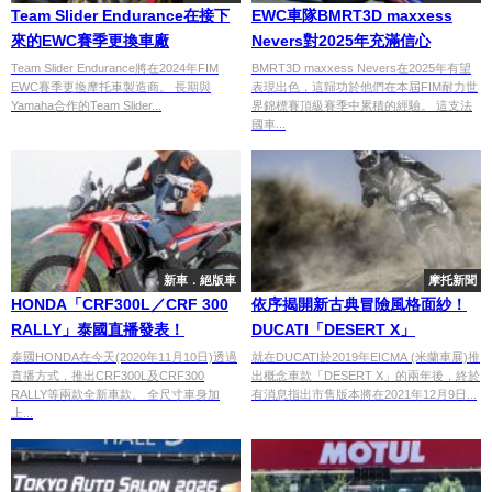
Team Slider Endurance在接下
EWC車隊BMRT3D maxxess
來的EWC賽季更換車廠
Nevers對2025年充滿信心
Team Slider Endurance將在2024年FIM
BMRT3D maxxess Nevers在2025年有望
EWC賽季更換摩托車製造商。 長期與
表現出色，這歸功於他們在本屆FIM耐力世
Yamaha合作的Team Slider...
界錦標賽頂級賽季中累積的經驗。 這支法
國車...
新車．絕版車
摩托新聞
HONDA「CRF300L／CRF 300
依序揭開新古典冒險風格面紗！
RALLY」泰國直播發表！
DUCATI「DESERT X」
泰國HONDA在今天(2020年11月10日)透過
就在DUCATI於2019年EICMA (米蘭車展)推
直播方式，推出CRF300L及CRF300
出概念車款「DESERT X」的兩年後，終於
RALLY等兩款全新車款。 全尺寸車身加
有消息指出市售版本將在2021年12月9日...
上...