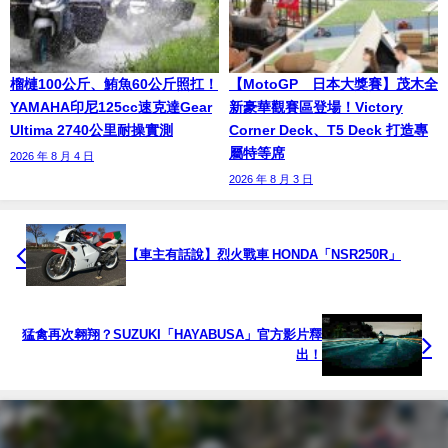
榴槤100公斤、鮪魚60公斤照扛！
【MotoGP™日本大獎賽】茂木全
YAMAHA印尼125cc速克達Gear
新豪華觀賽區登場！Victory
Ultima 2740公里耐操實測
Corner Deck、T5 Deck 打造專
屬特等席
2026 年 8 月 4 日
2026 年 8 月 3 日
【車主有話說】烈火戰車 HONDA「NSR250R」
猛禽再次翱翔？SUZUKI「HAYABUSA」官方影片釋
出！