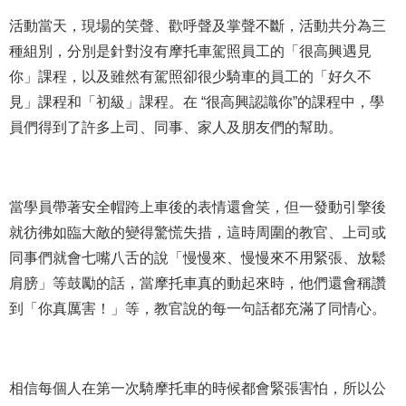
活動當天，現場的笑聲、歡呼聲及掌聲不斷，活動共分為三
種組別，分別是針對沒有摩托車駕照員工的「很高興遇見
你」課程，以及雖然有駕照卻很少騎車的員工的「好久不
見」課程和「初級」課程。在 “很高興認識你”的課程中，學
員們得到了許多上司、同事、家人及朋友們的幫助。
當學員帶著安全帽跨上車後的表情還會笑，但一發動引擎後
就彷彿如臨大敵的變得驚慌失措，這時周圍的教官、上司或
同事們就會七嘴八舌的說「慢慢來、慢慢來不用緊張、放鬆
肩膀」等鼓勵的話，當摩托車真的動起來時，他們還會稱讚
到「你真厲害！」等，教官說的每一句話都充滿了同情心。
相信每個人在第一次騎摩托車的時候都會緊張害怕，所以公