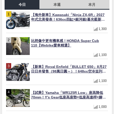
今日
本週
本月
【海外新車】Kawasaki「Ninja ZX-6R」2027
年式北美發表！636cc四缸×銀河銀/暮光藍新色
×KTRC/KIBS電控，11,599美元起
1,300
比想像中更有機車感！HONDA Super Cub
110【Webike愛車精選】
1,100
【新車】Royal Enfield「BULLET 650」8月27
日日本發售（98萬日圓～）！648cc空冷並列雙
缸×虎眼指示燈×砲筒黑/戰艦藍兩色
1,100
【試乘】Yamaha「WR125R Low」座高降低
70mm！Y’s Gear低座高座墊×低座高連桿×腳踏
著地感大幅改善，越野初學者推薦
1,000