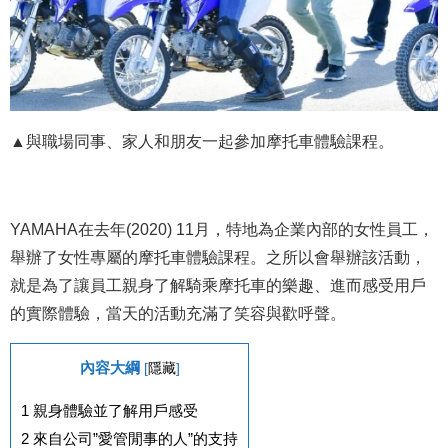
▲與職場同事、家人和朋友一起參加摩托車體驗課程。
YAMAHA在去年(2020) 11月，特地為企業內部的女性員工，
舉辦了女性專屬的摩托車體驗課程。之所以會舉辦該活動，
就是為了讓員工親身了解騎乘摩托車的樂趣、進而感受用戶
的實際體驗，當天的活動充滿了笑容與歡呼聲。
內容大綱
[
隱藏
]
1
親身體驗並了解用戶感受
2
來自公司”愛管閒事的人”的支持