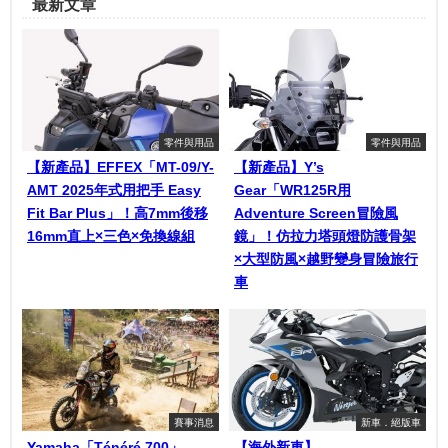
最新文章
零件與用品
零件與用品
【新產品】EFFEX「MT-09/Y-
【新產品】Y’s
AMT 2025年式用把手 Easy
Gear「WR125R用
Fit Bar Plus」！高7mm後移
Adventure Screen冒險風
16mm直上×三色×免換線組
鏡」！仿拉力塔頭燈防護骨架
×大型防風×越野變身冒險旅行
車
賽事消息
新車．絕版車
Yamaha「Ténéré 700」
【海外新車】