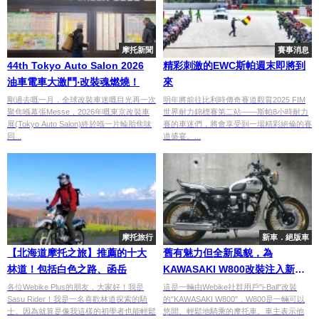
摩托新聞
賽事消息
44th Tokyo Auto Salon 2026
精彩刺激的EWC斯帕週末即將到
油車電車大激鬥‧改裝魂燃燒！
來
剛過去嘅一月，全球改裝車迷嘅目光再一次
明年將前往比利時傳奇賽道觀賞2025 FIM
聚焦喺幕張Messe，2026年嘅東京改裝車
世界耐力錦標賽第二站——斯帕8小時耐力
展(Tokyo Auto Salon)終於喺一片輪胎焦味
賽的車迷們，將會享受到一場精彩絕倫的賽
同...
道盛宴。...
摩托旅行
新車．絕版車
【北海道摩托之旅】推薦的十大
舊有魅力但全新風貌，為
林道！包括白色之路、函岳
KAWASAKI W800改裝注入新活
力
各位Webike Plus的朋友，大家好！我是
這是一輛由Webike社群用戶"i-Ball"改裝
Sasu Rider！我是一名喜歡林道探索的騎
的"KAWASAKI W800"，W800是一輛可以
士。因為就算是像我這樣的初學者也能輕鬆
悠閒、輕鬆地騎乘的摩托車。車主表示他