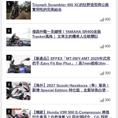
Triumph Scrambler 400 XC的狂野造型與公路
實用性的完美結合
400
僅因外觀一見鍾情！YAMAHA SR400改裝
Tracker風格｜ 女車主的機車人生蛻變記
400
【新產品】EFFEX「MT-09/Y-AMT 2025年式用
把手 Easy Fit Bar Plus」！高7mm後移16mm
直上×三色×免換線組
300
【海外】2027 Suzuki Hayabusa（隼）發表！
新增 Special Edition 特仕版，全新珍珠白塗裝
與專屬配備登場
300
【獨家】Honda V3R 900 E-Compressor 將推
衍生車系？自然進氣 V3 同步測試中，CG 預想曝