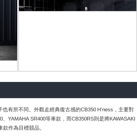
有所不同。外觀走經典復古感的CB350 H’ness，主要對
eor 350、YAMAHA SR400等車款，而CB350RS則是將KAWASAKI
-03等車款作為目標競品。