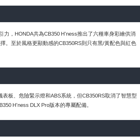
引力，HONDA共為CB350 H’ness推出了六種車身彩繪供消
供選擇。至於風格更顯動感的CB350RS則只有黑/黃配色與紅色
板、危險緊示燈和ABS系統，但CB350RS取消了智慧型
0 H’ness DLX Pro版本的專屬配備。