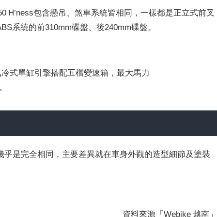
50 H’ness包含懸吊、煞車系統皆相同，一樣都是正立式前叉
S系統的前310mm碟盤、後240mm碟盤。
c氣冷式單缸引擎搭配五檔變速箱，最大馬力
m。
幾乎是完全相同，主要差異就在車身外觀的造型細節及塗裝
資料來源「Webike 越南