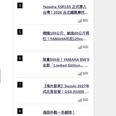
×LED頭燈標配
Yamaha XSR155 正式導入
台灣！2026 台北國際摩托車
展亮相，70 週年紀念版
800
YZF-R 系列限量追加販售
榴槤100公斤、鮪魚60公斤照
扛！YAMAHA印尼125cc速
克達Gear Ultima 2740公里
600
耐操實測
限量500台！YAMAHA BW’S
全新「Limited Edition」都
市探索限定色 GOOPiMADE
500
聯名包同步登場
【海外新車】Suzuki 2027年
式北美首發！GSX-R1000 40
週年紀念×SV-7GX新款跨界
500
車×RM-Z450 Ken Roczen
冠軍套件
僅因外觀一見鍾情！