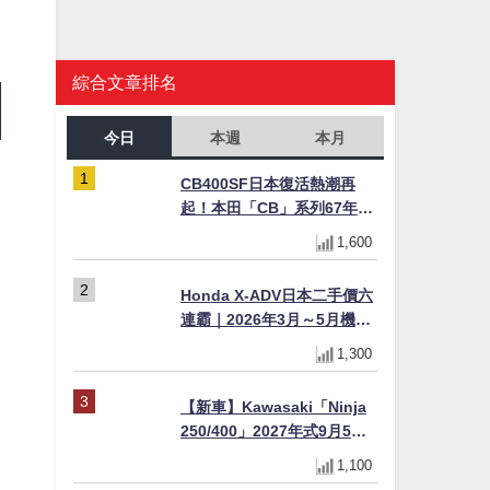
綜合文章排名
今日
本週
本月
CB400SF日本復活熱潮再
起！本田「CB」系列67年傳
奇解密 與CBR差異一次搞懂
1,600
Honda X-ADV日本二手價六
連霸｜2026年3月～5月機車
轉售排行榜 CBR1000RR-R
1,300
FIREBLADE SP首度躋身前
，
十
【新車】Kawasaki「Ninja
250/400」2027年式9月5日
日本發售！新塗裝登場×價格
1,100
不變×輔助滑動式離合器