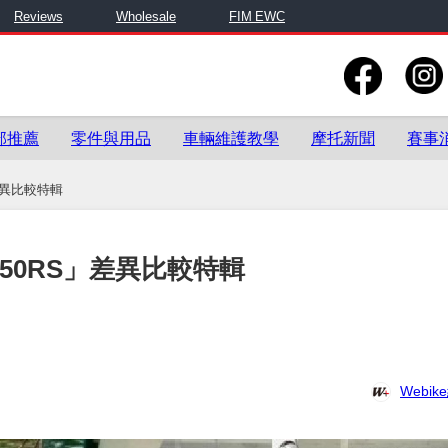
Reviews
Wholesale
FIM EWC
部推薦
零件與用品
車輛維護教學
摩托新聞
賽事
」差異比較特輯
CB350RS」差異比較特輯
Webi