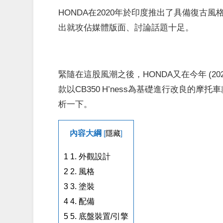
HONDA在2020年於印度推出了具備復古風格
出就攻佔媒體版面、討論話題十足。
緊隨在這股風潮之後，HONDA又在今年 (2021
款以CB350 H’ness為基礎進行改良
析一下。
內容大綱
[
隱藏
]
1
1. 外觀設計
2
2. 風格
3
3. 塗裝
4
4. 配備
5
5. 底盤裝置/引擎