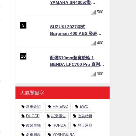
YAMAHA SR400改裝
Tracker風格｜ 女車主的機車
500
人生蛻變記
SUZUKI 2027年式
Burgman 400 ABS 發表！
8/18日本上市、支援E10汽油
400
售價98萬100日圓
配備310mm超寬後輪！
BENDA LFC700 Pro 直列四
缸巡航車挑戰歐洲市場
300
人氣關鍵字
新車介紹
FIM EWC
EWC
DUCATI
試乘報告
改裝特輯
改裝車輛
HONDA
騎士用品
名車圖鑑
YOSHIMURA