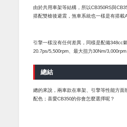
由於共用車架等結構，所以CB350RS與CB3
搭配雙槍後避震，煞車系統也一樣是有搭載AB
引擎一樣沒有任何差異，同樣是配備348c
20.7ps/5,500rpm、最大扭力30Nm/3,000rp
總結
總的來說，兩車款在車架、引擎等性能方面
配色；喜愛CB350的你會怎麼選擇呢？