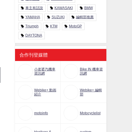
車主有話說
KAWASAKI
BMW
YAMAHA
SUZUKI
編輯部推薦
Triumph
KTM
MotoGP
DAYTONA
合作刊登媒體
小老婆汽機車
Bike IN 機車資
資訊網
訊網
Webike+ 動画
Webike+ 編輯
紹介
部
motoinfo
Motocyclelist
」