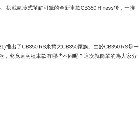
、搭載氣冷式單缸引擎的全新車款CB350 H’ness後，一推
)推出了CB350 RS來擴大CB350家族。由於CB350 RS是一
的摩托車款，究竟這兩種車款有哪些不同呢？這次就簡單的為大家分