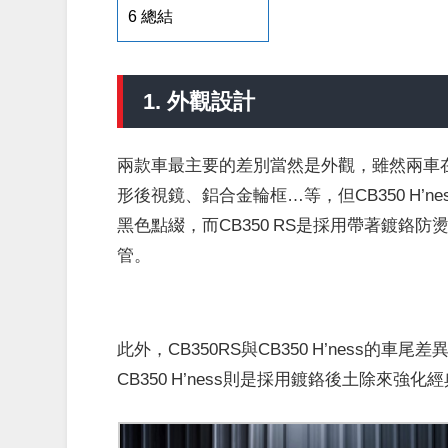
6
總結
1. 外觀設計
兩款車最主要的差別當然是外觀，雖然兩車
形後視鏡、鋁合金輪框…等，但CB350 H’n
黑色點綴，而CB350 RS是採用帶著鍍鉻防燙
管。
此外，CB350RS與CB350 H’ness的
CB350 H’ness則是採用鍍鉻後土除