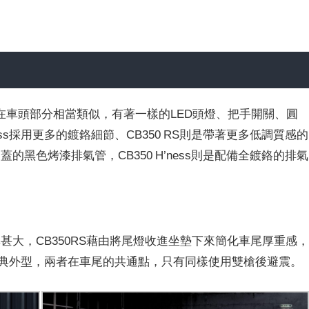
在車頭部分相當類似，有著一樣的LED頭燈、把手開關、圓
ess採用更多的鍍鉻細節、CB350 RS則是帶著更多低調質感的
蓋的黑色烤漆排氣管，CB350 H’ness則是配備全鍍鉻的排氣
車尾差異甚大，CB350RS藉由將尾燈收進坐墊下來簡化車尾厚重感
來強化經典外型，兩者在車尾的共通點，只有同樣使用雙槍後避震。