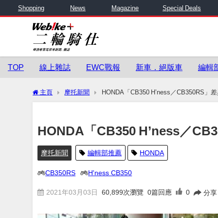
Shopping
News
Magazine
Special Deals
TOP
線上雜誌
EWC戰報
新車．絕版車
編輯
主頁
摩托新聞
HONDA「CB350 H’ness／CB350RS
HONDA「CB350 H’ness／
摩托新聞
編輯部推薦
HONDA
CB350RS
H'ness CB350
2021年03月03日
60,899
次瀏覽
0篇回應
0
分享