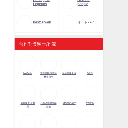
Heritage &
custom-
Legends
people
譯
bestcarweb
オートバイ
合作刊登騎士/作家
LeeBerlin
安筌運轉 阿筌の
展的分享天地
G先生
機車日常
第四維度-火花
小魚-97MR究極
MOTODAILY
艾兒Elle
羅
山道