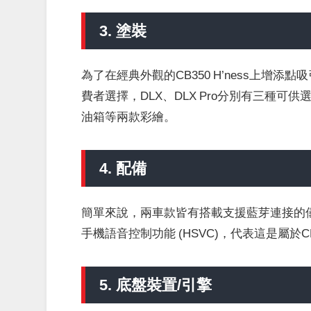
3. 塗裝
為了在經典外觀的CB350 H’ness上增添點吸
費者選擇，DLX、DLX Pro分別有三種可
油箱等兩款彩繪。
4. 配備
簡單來說，兩車款皆有搭載支援藍芽連接的儀表
手機語音控制功能 (HSVC)，代表這是屬於CB35
5. 底盤裝置/引擎