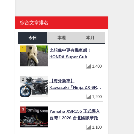
綜合文章排名
今日
本週
本月
比想像中更有機車感！
HONDA Super Cub
110【Webike愛車精選】
1,400
【海外新車】
Kawasaki「Ninja ZX-6R」
2027年式北美發表！636cc
1,200
四缸×銀河銀/暮光藍新色
×KTRC/KIBS電控，11,599
Yamaha XSR155 正式導入
美元起
台灣！2026 台北國際摩托車
展亮相，70 週年紀念版
1,100
YZF-R 系列限量追加販售