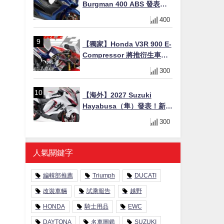
Burgman 400 ABS 發表！
8/18日本上市、支援E10汽油
400
售價98萬100日圓
【獨家】Honda V3R 900 E-
Compressor 將推衍生車
系？自然進氣 V3 同步測試
300
中，CG 預想曝光！
【海外】2027 Suzuki
Hayabusa（隼）發表！新增
Special Edition 特仕版，全
300
新珍珠白塗裝與專屬配備登
場
人氣關鍵字
編輯部推薦
Triumph
DUCATI
改裝車輛
試乘報告
越野
HONDA
騎士用品
EWC
DAYTONA
名車圖鑑
SUZUKI