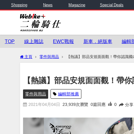
Shopping
News
Magazine
Special Deals
TOP
線上雜誌
EWC戰報
新車．絕版車
編輯
主頁
零件與用品
【熱議】部品安規面面觀！帶你認識國
【熱議】部品安規面面觀！帶你
零件與用品
編輯部推薦
2021年04月04日
23,939
次瀏覽
0篇回應
0
分享