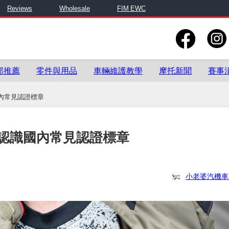
Reviews
Wholesale
FIM EWC
部推薦
零件與用品
車輛維護教學
摩托新聞
賽事
內常見認證標章
認識國內常見認證標章
小老婆汽機車