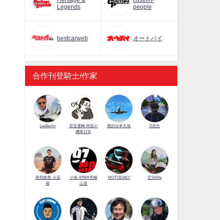
Heritage &
custom-
Legends
people
bestcarweb
オートバイ
合作刊登騎士/作家
LeeBerlin
安筌運轉 阿筌の
展的分享天地
G先生
機車日常
第四維度-火花
小魚-97MR究極
MOTODAILY
艾兒Elle
羅
山道