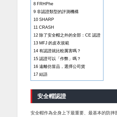
8
FRHPhe
9
非認證類型的評測機構
10
SHARP
11
CRASH
12
除了安全帽之外的全部：CE 認證
13
MFJ 的皮衣規範
14
有認證就比較厲害嗎？
15
認證可以「作弊」嗎？
16
遠離仿冒品，選擇公司貨
17
結語
安全帽認證
安全帽作為全身上下最重要、最基本的防摔