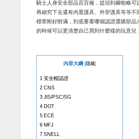
騎士人身安全部品百百種，從頭到腳粗略可
再細究下去還有內置護具、外穿護具等等不
標章附好附滿，到底要看哪個認證選購部品
的時候可以更清楚自己買到什麼樣的玩意兒
內容大綱
[
隱藏
]
1
安全帽認證
2
CNS
3
JIS/PSC/SG
4
DOT
5
ECE
6
MFJ
7
SNELL