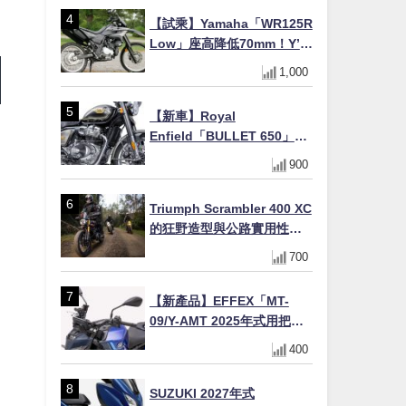
【試乘】Yamaha「WR125R
Low」座高降低70mm！Y’s
Gear低座高座墊×低座高連桿
1,000
×腳踏著地感大幅改善，越野
初學者推薦
【新車】Royal
Enfield「BULLET 650」8
月27日日本發售（98萬日圓
900
～）！648cc空冷並列雙缸×
虎眼指示燈×砲筒黑/戰艦藍兩
Triumph Scrambler 400 XC
色
的狂野造型與公路實用性的
完美結合
700
【新產品】EFFEX「MT-
09/Y-AMT 2025年式用把手
Easy Fit Bar Plus」！高
400
7mm後移16mm直上×三色×
免換線組
SUZUKI 2027年式