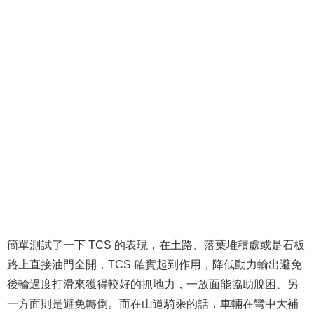
簡單測試了一下 TCS 的表現，在土路、落葉堆積處或是石板
路上直接油門全開，TCS 確實起到作用，降低動力輸出避免
後輪過度打滑來獲得較好的抓地力，一放面能協助脫困、另
一方面則是避免轉倒。而在山道騎乘的話，車輛在彎中大補