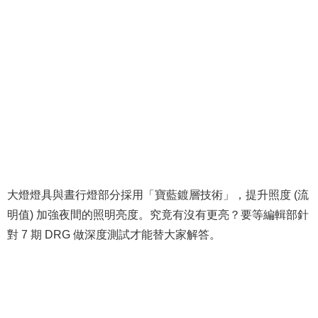
大燈燈具與晝行燈部分採用「寶藍鍍層技術」，提升照度 (流
明值) 加強夜間的照明亮度。究竟有沒有更亮？要等編輯部針
對 7 期 DRG 做深度測試才能替大家解答。