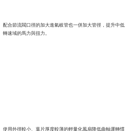
配合節流閥口徑的加大進氣岐管也一併加大管徑，提升中低
轉速域的馬力與扭力。
使用外徑較小、葉片厚度較薄的輕量化風扇降低曲軸運轉慣