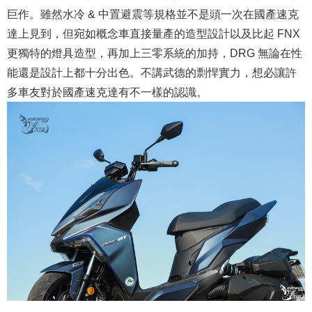
巨作。雖然水冷 & 中置避震等規格並不是頭一次在國產速克
達上見到，但宛如概念車直接量產的造型設計以及比起 FNX
更獨特的燈具造型，再加上三零系統的加持，DRG 無論在性
能還是設計上都十分出色。不講武德的剽悍實力，想必讓許
多車友對於國產速克達有不一樣的認識。