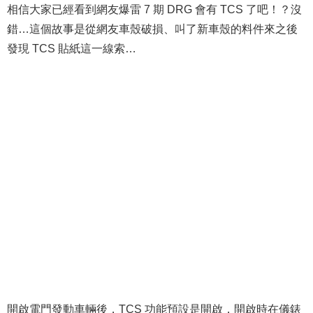
相信大家已經看到網友爆雷 7 期 DRG 會有 TCS 了吧！？沒
錯…這個故事是從網友車殼破損、叫了新車殼的料件來之後
發現 TCS 貼紙這一線索…
開啟電門發動車輛後，TCS 功能預設是開啟，開啟時在儀錶