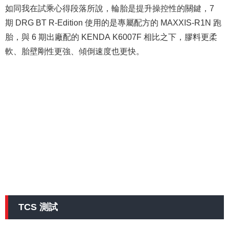
如同我在試乘心得段落所說，輪胎是提升操控性的關鍵，7
期 DRG BT R-Edition 使用的是專屬配方的 MAXXIS-R1N 跑
胎，與 6 期出廠配的 KENDA K6007F 相比之下，膠料更柔
軟、胎壁剛性更強、傾倒速度也更快。
TCS 測試