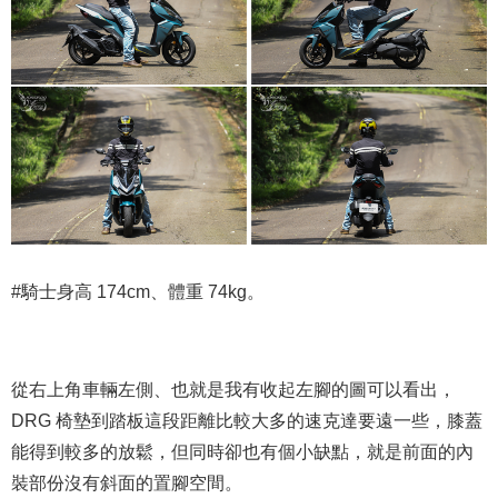
#騎士身高 174cm、體重 74kg。
從右上角車輛左側、也就是我有收起左腳的圖可以看出，
DRG 椅墊到踏板這段距離比較大多的速克達要遠一些，膝蓋
能得到較多的放鬆，但同時卻也有個小缺點，就是前面的內
裝部份沒有斜面的置腳空間。