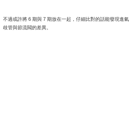
不過或許將 6 期與 7 期放在一起，仔細比對的話能發現進氣
歧管與節流閥的差異。