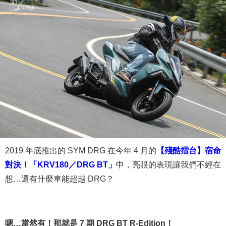
2019 年底推出的 SYM DRG 在今年 4 月的
【殘酷擂台】宿命
對決！「KRV180／DRG BT」
中
，亮眼的表現讓我們不經在
想…還有什麼車能超越 DRG？
嗯…當然有！那就是 7 期 DRG BT R-Edition！