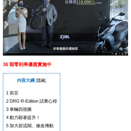
36 期零利率優惠實施中
內容大綱
[
隱藏
]
1
前言
2
DRG R-Edition 試乘心得
3
車輛四視圖
4
動力顯著提升！
5
加大節流閥、修改傳動