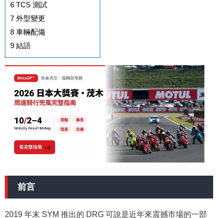
6
TCS 測試
7
外型變更
8
車輛配備
9
結語
前言
2019 年末 SYM 推出的 DRG 可說是近年來震撼市場的一部