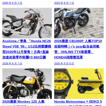
2026 年 8 月 7 日
2026 年 8 月 7 日
Aoshima／青島 「Honda NC26
2026最新 CB1000F 人氣TOP10
Steed VSE ’96」1/12比例塑膠模
改裝特輯｜r’s gear鈦合金排氣
型2026年12月發售！古典×直線
管、OHLINS TTX後避震、
加速改裝零件附屬×3,960日圓
HONDA頭燈整流罩
2026 年 8 月 7 日
2026 年 8 月 6 日
2026最新 Monkey 125 人氣
Honda Motocompo × SEIKO 5