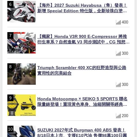
【海外】2027 Suzuki Hayabusa（隼）發表！
新增 Special Edition 特仕版，全新珍珠白塗裝
與專屬配備登場
400
【獨家】Honda V3R 900 E-Compressor 將推
衍生車系？自然進氣 V3 同步測試中，CG 預想曝
光！
300
Triumph Scrambler 400 XC的狂野造型與公路
實用性的完美結合
300
Honda Motocompo × SEIKO 5 SPORTS 聯名
限量錶登場！重現黃色車身、油箱開關等經典設
計
200
SUZUKI 2027年式 Burgman 400 ABS 發表！
8/18日本上市、支援E10汽油 售價98萬100日圓