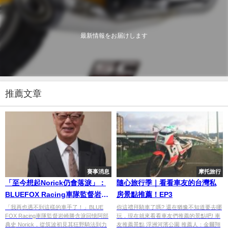
最新情報をお届けします
推薦文章
賽事消息
摩托旅行
「至今想起Norick仍會落淚」：
隨心旅行季｜看看車友的台灣私
BLUEFOX Racing車隊監督岩崎
房景點推薦！EP3
勝憶阿部典史 Norick｜連載 #13
「我再也遇不到這樣的車手了！」BLUE
你這禮拜騎車了嗎? 還在猶豫不知道要去哪
FOX Racing車隊監督岩崎勝含淚回憶阿部
玩，現在就來看看車友們推薦的景點吧! 車
典史 Norick，從筑波初見其狂野騎法到力
友推薦景點 浮洲河濱公園 推薦人：金爾翔