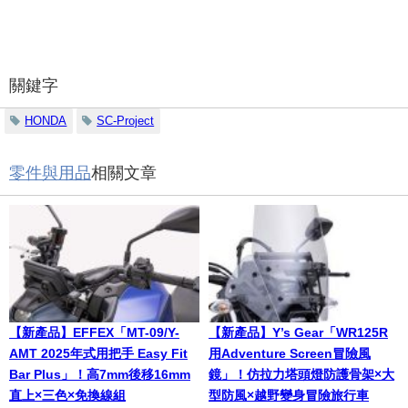
關鍵字
HONDA
SC-Project
零件與用品
相關文章
【新產品】EFFEX「MT-09/Y-
【新產品】Y’s Gear「WR125R
AMT 2025年式用把手 Easy Fit
用Adventure Screen冒險風
Bar Plus」！高7mm後移16mm
鏡」！仿拉力塔頭燈防護骨架×大
直上×三色×免換線組
型防風×越野變身冒險旅行車