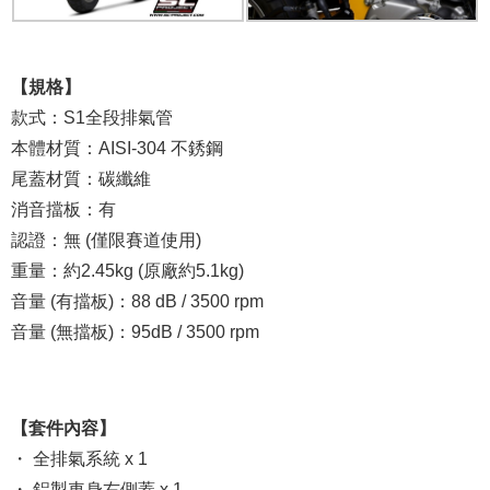
【規格】
款式：S1全段排氣管
本體材質：AISI-304 不銹鋼
尾蓋材質：碳纖維
消音擋板：有
認證：無 (僅限賽道使用)
重量：約2.45kg (原廠約5.1kg)
音量 (有擋板)：88 dB / 3500 rpm
音量 (無擋板)：95dB / 3500 rpm
【套件內容】
・ 全排氣系統 x 1
・ 鋁製車身右側蓋 x 1