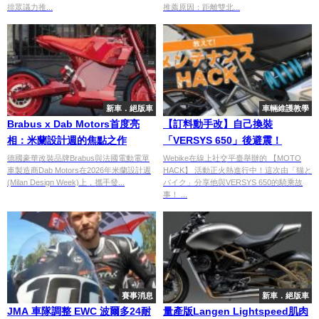
排眾議力推...
推薦原因：距離雙北...
新車．絕版車
車輛維護教學
Brabus x Dab Motors首度亮
【訂料動手改】自己換裝
相：米蘭設計週的焦點之作
「VERSYS 650」後避震！
德國豪華改裝品牌Brabus與法國電動電單
Webike在線上社交平臺舉辦的 【MOTO
車製造商Dab Motors在2026年米蘭設計週
HACK】 活動正火熱進行中！這次由「猫と
(Milan Design Week)上，攜手發...
バイク」分享他與VERSYS 650的騎乘故
事！ ...
賽事消息
新車．絕版車
JMA 車隊調整 EWC 波爾多24耐
量產版Langen Lightspeed肌肉