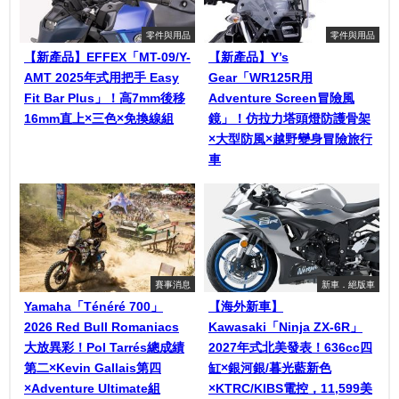
零件與用品
零件與用品
【新產品】EFFEX「MT-09/Y-
【新產品】Y’s
AMT 2025年式用把手 Easy
Gear「WR125R用
Fit Bar Plus」！高7mm後移
Adventure Screen冒險風
16mm直上×三色×免換線組
鏡」！仿拉力塔頭燈防護骨架
×大型防風×越野變身冒險旅行
車
賽事消息
新車．絕版車
Yamaha「Ténéré 700」
【海外新車】
2026 Red Bull Romaniacs
Kawasaki「Ninja ZX-6R」
大放異彩！Pol Tarrés總成績
2027年式北美發表！636cc四
第二×Kevin Gallais第四
缸×銀河銀/暮光藍新色
×Adventure Ultimate組
×KTRC/KIBS電控，11,599美