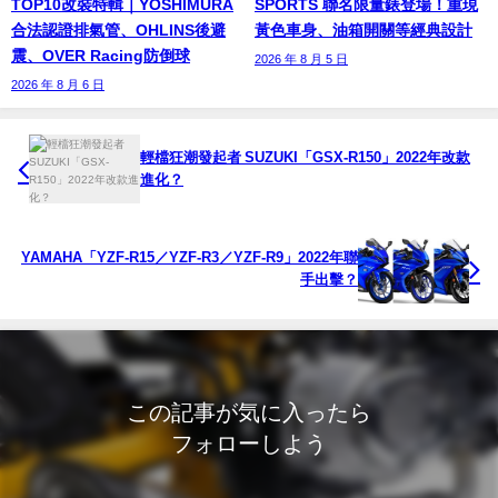
TOP10改裝特輯｜YOSHIMURA
SPORTS 聯名限量錶登場！重現
合法認證排氣管、OHLINS後避
黃色車身、油箱開關等經典設計
震、OVER Racing防倒球
2026 年 8 月 5 日
2026 年 8 月 6 日
輕檔狂潮發起者 SUZUKI「GSX-R150」2022年改款
進化？
YAMAHA「YZF-R15／YZF-R3／YZF-R9」2022年聯
手出擊？
この記事が気に入ったら
フォローしよう