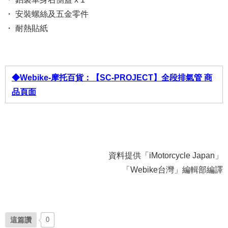
・ 安裝螺絲及五金零件
・ 耐熱貼紙
◆Webike-摩托百貨：【SC-PROJECT】全段排氣管 商
品頁面
資料提供「iMotorcycle Japan」
「Webike台灣」編輯部編譯
這篇讚
0