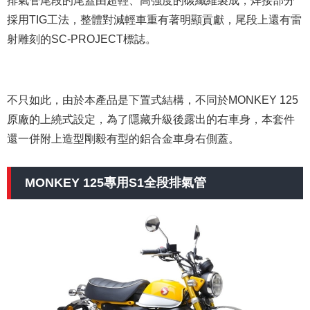
採用TIG工法，整體對減輕車重有著明顯貢獻，尾段上還有雷
射雕刻的SC-PROJECT標誌。
不只如此，由於本產品是下置式結構，不同於MONKEY 125
原廠的上繞式設定，為了隱藏升級後露出的右車身，本套件
還一併附上造型剛毅有型的鋁合金車身右側蓋。
MONKEY 125專用S1全段排氣管