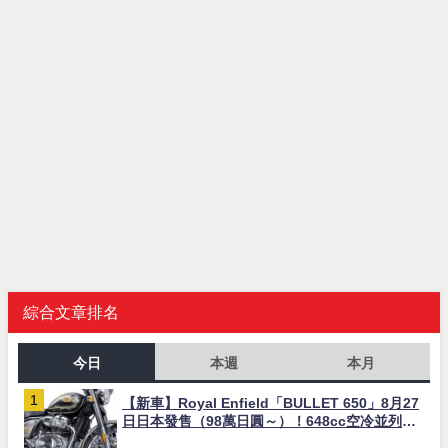
綜合文章排名
今日
本週
本月
【新車】Royal Enfield「BULLET 650」8月27
日日本發售（98萬日圓～）！648cc空冷並列雙
缸×虎眼指示燈×砲筒黑/戰艦藍兩色