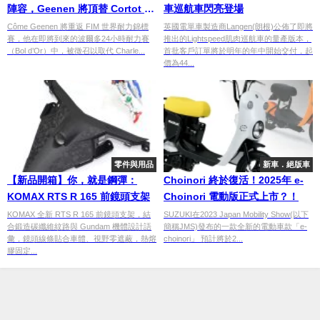
陣容，Geenen 將頂替 Cortot 出
車巡航車閃亮登場
賽
Côme Geenen 將重返 FIM 世界耐力錦標
英國電單車製造商Langen(朗根)公佈了即將
賽，他在即將到來的波爾多24小時耐力賽
推出的Lightspeed肌肉巡航車的量產版本，
（Bol d’Or）中，被徵召以取代 Charle...
首批客戶訂單將於明年的年中開始交付，起
價為44...
零件與用品
新車．絕版車
【新品開箱】你，就是鋼彈：
Choinori 終於復活！2025年 e-
KOMAX RTS R 165 前鏡頭支架
Choinori 電動版正式上市？！
KOMAX 全新 RTS R 165 前鏡頭支架，結
SUZUKI在2023 Japan Mobility Show(以下
合鍛造碳纖維紋路與 Gundam 機體設計語
簡稱JMS)發布的一款全新的電動車款「e-
彙，鏡頭線條貼合車體、視野零遮蔽，熱熔
choinori」 預計將於2...
膠固定...