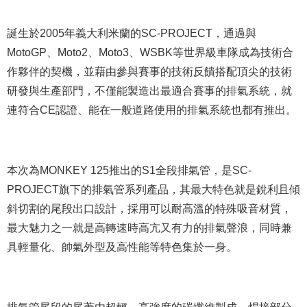
誕生於2005年義大利米蘭的SC-PROJECT，通過與
MotoGP、Moto2、Moto3、WSBK等世界級車隊成為技術合
作夥伴的契機，並藉由參與賽事的技術反饋搭配頂尖的技術
研發與生產部門，不僅能製造出最適合賽事的排氣系統，就
連符合CE認證、能在一般道路使用的排氣系統也都有推出。
本次為MONKEY 125推出的S1全段排氣管，是SC-
PROJECT旗下的排氣管系列產品，其最大特色就是銳利且傾
斜切割的尾段出口設計，採用可以耐高溫的特殊吸音材質，
最大魅力之一就是高轉速時高亢又有力的排氣聲浪，同時兼
具輕量化、帥氣外型及高性能等特色集於一身。
排氣管尾段的尾蓋由超輕、高強度的碳纖維製成，焊接部分