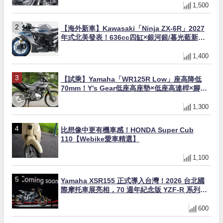
1,500
【海外新車】Kawasaki「Ninja ZX-6R」2027
年式北美發表！636cc四缸×銀河銀/暮光藍新色
×KTRC/KIBS電控，11,599美元起
1,400
【試乘】Yamaha「WR125R Low」座高降低
70mm！Y’s Gear低座高座墊×低座高連桿×腳踏
著地感大幅改善，越野初學者推薦
1,300
比想像中更有機車感！HONDA Super Cub
110【Webike愛車精選】
1,100
Yamaha XSR155 正式導入台灣！2026 台北國
際摩托車展亮相，70 週年紀念版 YZF-R 系列限
量追加販售
600