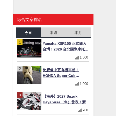
綜合文章排名
今日
本週
本月
Yamaha XSR155 正式導入
台灣！2026 台北國際摩托車
展亮相，70 週年紀念版
1,500
YZF-R 系列限量追加販售
比想像中更有機車感！
HONDA Super Cub
110【Webike愛車精選】
1,000
【海外】2027 Suzuki
Hayabusa（隼）發表！新增
Special Edition 特仕版，全
700
新珍珠白塗裝與專屬配備登