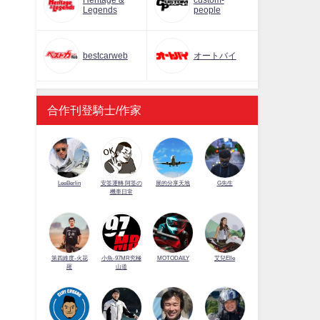
Heritage &
custom-
Legends
people
bestcarweb
オートバイ
合作刊登騎士/作家
LeeBerlin
安筌運轉 阿筌の
展的分享天地
G先生
機車日常
第四維度-火花
小魚-97MR究極
MOTODAILY
艾兒Elle
羅
山道