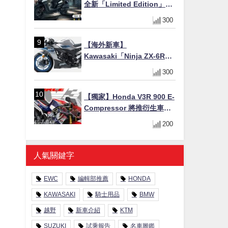
全新「Limited Edition」都
市探索限定色 GOOPiMADE
300
聯名包同步登場
【海外新車】
Kawasaki「Ninja ZX-6R」
2027年式北美發表！636cc
300
四缸×銀河銀/暮光藍新色
×KTRC/KIBS電控，11,599
【獨家】Honda V3R 900 E-
美元起
Compressor 將推衍生車
系？自然進氣 V3 同步測試
200
中，CG 預想曝光！
人氣關鍵字
EWC
編輯部推薦
HONDA
KAWASAKI
騎士用品
BMW
越野
新車介紹
KTM
SUZUKI
試乘報告
名車圖鑑