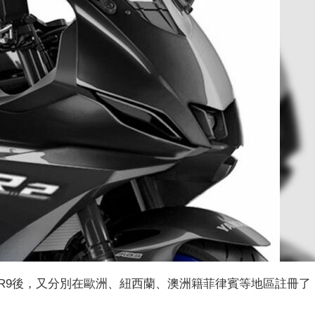
F-R9後，又分別在歐洲、紐西蘭、澳洲籍菲律賓等地區註冊了