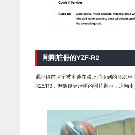
剛剛註冊的YZF-R2
還記得前陣子被車迷在路上捕捉到的測試車嗎
R25/R3，但隨後更清晰的照片顯示，這輛車與