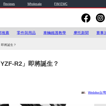
Reviews
Wholesale
FIM EWC
部推薦
零件與用品
車輛維護教學
摩托新聞
賽事
2」即將誕生？
YZF-R2」即將誕生？
Webike台