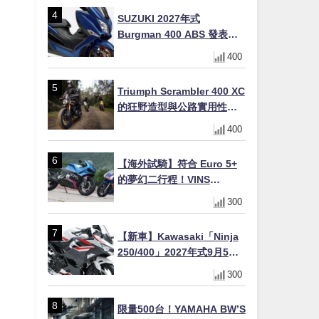
場
SUZUKI 2027年式
Burgman 400 ABS 發表！
8/18日本上市、支援E10汽油
400
售價98萬100日圓
Triumph Scrambler 400 XC
的狂野造型與公路實用性的
完美結合
400
【海外試騎】符合 Euro 5+
的夢幻二行程！VINS
Duecinquanta 登陸日本：
300
前法拉利工程師打造、碳纖
維單體車架與 250cc 雙曲軸
【新車】Kawasaki「Ninja
V 雙全解析
250/400」2027年式9月5日
日本發售！新塗裝登場×價格
300
不變×輔助滑動式離合器
×LED頭燈標配
限量500台！YAMAHA BW’S