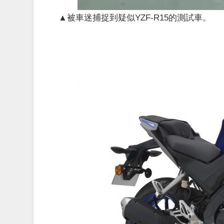
▲被車迷捕捉到疑似YZF-R15的測試車。