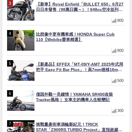
【新車】Royal Enfield「BULLET 650」8月27
日日本發售（98萬日圓～）！648cc空冷並列雙
缸×虎眼指示燈×砲筒黑/戰艦藍兩色
800
比想像中更有機車感！HONDA Super Cub
110【Webike愛車精選】
800
【新產品】EFFEX「MT-09/Y-AMT 2025年式用
把手 Easy Fit Bar Plus」！高7mm後移16mm
直上×三色×免換線組
500
僅因外觀一見鍾情！YAMAHA SR400改裝
Tracker風格｜ 女車主的機車人生蛻變記
300
挑戰量產街車渦輪新紀元！TRICK
STAR「Z900RS TURBO Project」直指超越