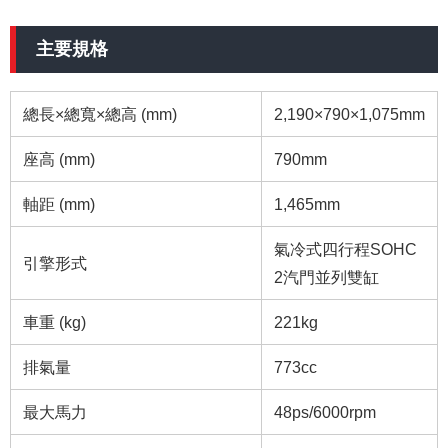
主要規格
總長×總寬×總高 (mm)
2,190×790×1,075mm
座高 (mm)
790mm
軸距 (mm)
1,465mm
氣冷式四行程SOHC
引擎形式
2汽門並列雙缸
車重 (kg)
221kg
排氣量
773cc
最大馬力
48ps/6000rpm