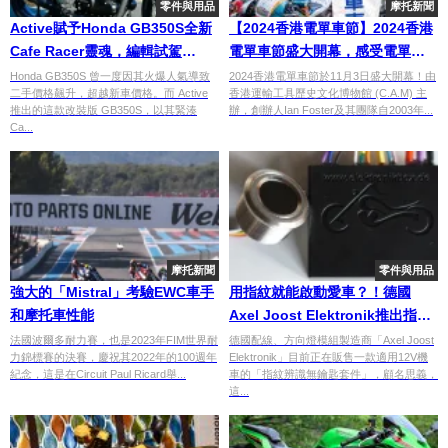
零件與用品
摩托新聞
Active賦予Honda GB350S全新
【2024香港電單車節】2024香港
Cafe Racer靈魂，編輯試駕
電單車節盛大開幕，感受電單車
Active GB350S Cafe Racer
文化的脈搏
Honda GB350S 曾一度因其火爆人氣導致
2024香港電單車節於11月3日盛大開幕！由
二手價格飆升，超越新車價格。而 Active
香港運輸工具歷史文化博物館 (C.A.M) 主
推出的這款改裝版 GB350S，以其緊湊
辦，創辦人Ian Foster及其團隊自2003年...
Ca...
摩托新聞
零件與用品
強大的「Mistral」考驗EWC車手
用指紋就能啟動愛車？！德國
和摩托車性能
Axel Joost Elektronik推出指紋
辨識無鑰匙套件
法國波爾多耐力賽，也是2023年FIM世界耐
德國配線、方向燈模組製造商「Axel Joost
力錦標賽的決賽，慶祝其2022年的100週年
Elektronik」目前正在販售一款適用12V機
紀念，這是在Circuit Paul Ricard舉...
車的「指紋辨識無鑰匙套件」，顧名思義，
這...