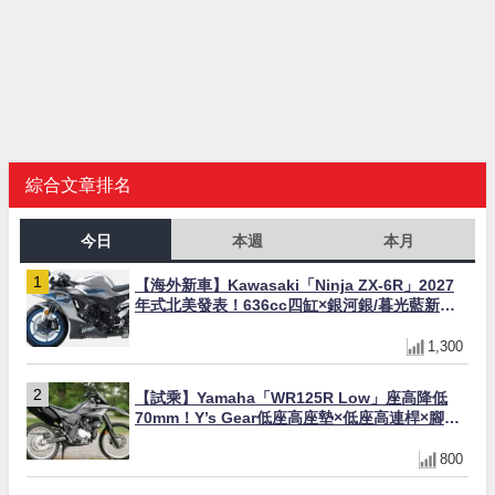
綜合文章排名
今日
本週
本月
【海外新車】Kawasaki「Ninja ZX-6R」2027
年式北美發表！636cc四缸×銀河銀/暮光藍新色
×KTRC/KIBS電控，11,599美元起
1,300
【試乘】Yamaha「WR125R Low」座高降低
70mm！Y’s Gear低座高座墊×低座高連桿×腳踏
著地感大幅改善，越野初學者推薦
800