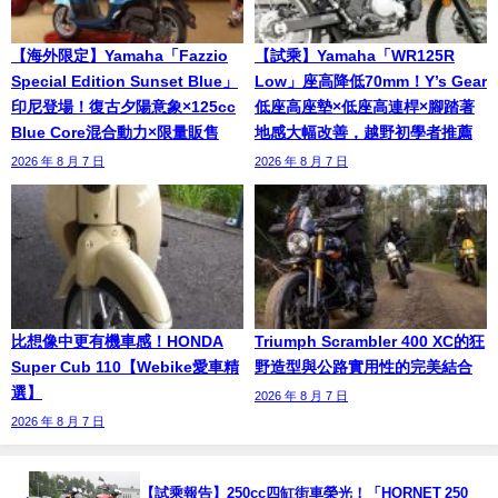
【海外限定】Yamaha「Fazzio
【試乘】Yamaha「WR125R
Special Edition Sunset Blue」
Low」座高降低70mm！Y’s Gear
印尼登場！復古夕陽意象×125cc
低座高座墊×低座高連桿×腳踏著
Blue Core混合動力×限量販售
地感大幅改善，越野初學者推薦
2026 年 8 月 7 日
2026 年 8 月 7 日
比想像中更有機車感！HONDA
Triumph Scrambler 400 XC的狂
Super Cub 110【Webike愛車精
野造型與公路實用性的完美結合
選】
2026 年 8 月 7 日
2026 年 8 月 7 日
【試乘報告】250cc四缸街車榮光！「HORNET 250