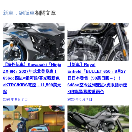
新車．絕版車
相關文章
【海外新車】Kawasaki「Ninja
【新車】Royal
ZX-6R」2027年式北美發表！
Enfield「BULLET 650」8月27
636cc四缸×銀河銀/暮光藍新色
日日本發售（98萬日圓～）！
×KTRC/KIBS電控，11,599美元
648cc空冷並列雙缸×虎眼指示燈
起
×砲筒黑/戰艦藍兩色
2026 年 8 月 7 日
2026 年 8 月 7 日