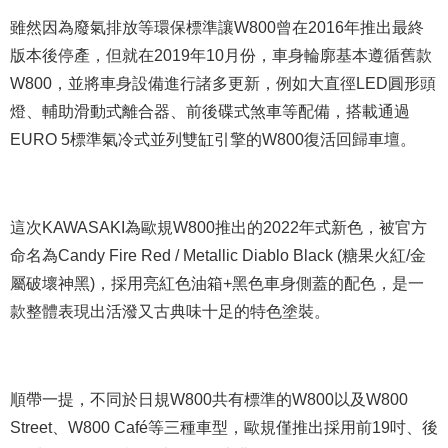
雖然因為廢氣排放等環保標準讓W800曾在2016年推出最終
版本後停產，但就在2019年10月份，車身輪廓基本遵循舊款
W800，並將車身設備進行諸多更新，例如大直徑LED圓形頭
燈、輔助滑動式離合器、前後碟式煞車等配備，搭載通過
EURO 5標準氣冷式並列雙缸引擎的W800復活回歸車壇。
這次KAWASAKI為歐規W800推出的2022年式新色，被官方
命名為Candy Fire Red / Metallic Diablo Black (糖果火紅/金
屬破壞神黑)，採用亮紅色油箱+黑色車身側蓋的配色，是一
款整體表現出活潑又古典味十足的特色塗裝。
順帶一提，不同於日規W800共有標準的W800以及W800
Street、W800 Café等三種車型，歐規僅推出採用前19吋、後