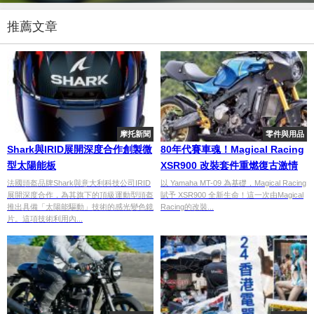
推薦文章
摩托新聞
零件與用品
Shark與IRID展開深度合作創製微
80年代賽車魂！Magical Racing
型太陽能板
XSR900 改裝套件重燃復古激情
法國頭盔品牌Shark與意大利科技公司IRID
以 Yamaha MT-09 為基礎，Magical Racing
展開深度合作，為其旗下的頂級運動型頭盔
賦予 XSR900 全新生命！這一次由Magical
推出具備「太陽能驅動」技術的感光變色鏡
Racing的改裝...
片。這項技術利用內...