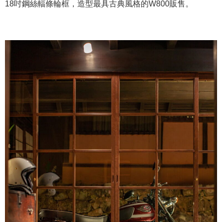
18吋鋼絲輻條輪框，造型最具古典風格的W800販售。