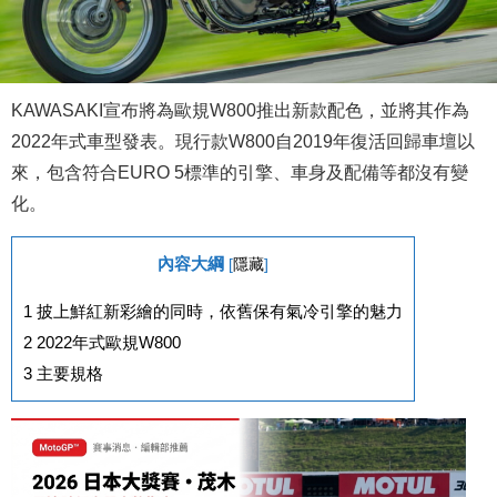
KAWASAKI宣布將為歐規W800推出新款配色，並將其作為
2022年式車型發表。現行款W800自2019年復活回歸車壇以
來，包含符合EURO 5標準的引擎、車身及配備等都沒有變
化。
內容大綱
[
隱藏
]
1
披上鮮紅新彩繪的同時，依舊保有氣冷引擎的魅力
2
2022年式歐規W800
3
主要規格