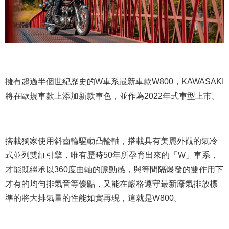
擁有超過半個世紀歷史的W車系最新車款W800，KAWASAKI
將在歐規車款上添加新款車色，並作為2022年式車型上市。
搭載獨家使用斜齒輪驅動凸輪軸，搭載具有美麗外觀的氣冷
式並列雙缸引擎，唯有歷時50年所孕育出來的「W」車系，
才能既繼承以360度曲軸的脈動感，與等間隔爆發的雙作用下
才有的均勻排氣音等優點，又能在嚴格遵守最新廢氣排放標
準的將大排氣量的性能如實再現，這就是W800。