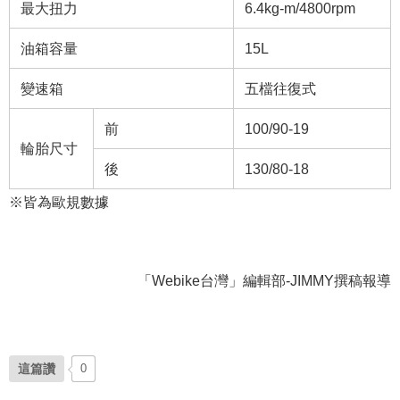
最大扭力
6.4kg-m/4800rpm
油箱容量
15L
變速箱
五檔往復式
前
100/90-19
輪胎尺寸
後
130/80-18
※皆為歐規數據
「Webike台灣」編輯部-JIMMY撰稿報導
這篇讚
0