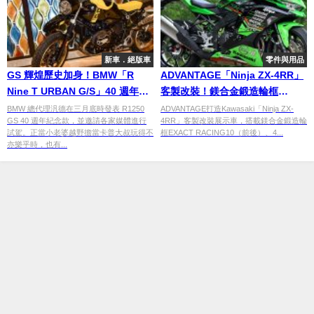
新車．絕版車
零件與用品
GS 輝煌歷史加身！BMW「R
ADVANTAGE「Ninja ZX-4RR」
Nine T URBAN G/S」40 週年紀
客製改裝！鎂合金鍛造輪框
念版
×4.5mm加厚競賽碟盤×四段式腳
BMW 總代理汎德在三月底時發表 R1250
ADVANTAGE打造Kawasaki「Ninja ZX-
GS 40 週年紀念款，並邀請各家媒體進行
4RR」客製改裝展示車，搭載鎂合金鍛造輪
踏介紹
試駕。正當小老婆越野擔當卡普大叔玩得不
框EXACT RACING10（前後）、4...
亦樂乎時，也有...