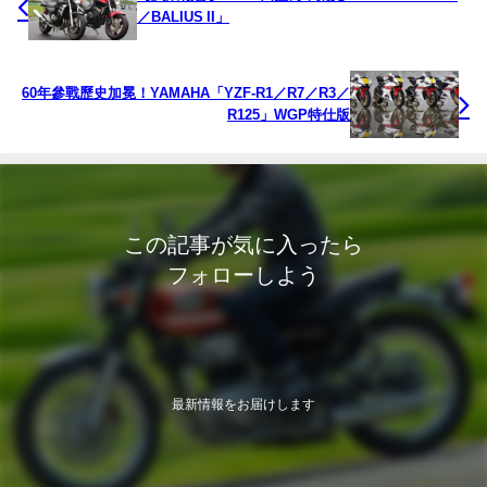
／BALIUS II」
60年參戰歷史加冕！YAMAHA「YZF-R1／R7／R3／
R125」WGP特仕版
この記事が気に入ったら
フォローしよう
最新情報をお届けします