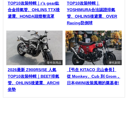
TOP10改裝特輯｜r’s gear鈦
TOP10改裝特輯｜
合金排氣管、OHLINS TTX後
YOSHIMURA合法認證排氣
避震、HONDA頭燈整流罩
管、OHLINS後避震、OVER
Racing防倒球
零件與用品
摩托新聞
2026最新 Z900RS/SE 人氣
【弔念 KITACO 北山會長】
TOP10改裝特輯｜BEET排氣
從 Monkey、Cub 到 Grom，
管、OHLINS後避震、ARCHI
日本4MINI改裝風潮的奠基者!
坐墊