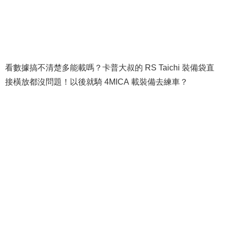
看數據搞不清楚多能載嗎？卡普大叔的 RS Taichi 裝備袋直
接橫放都沒問題！以後就騎 4MICA 載裝備去練車？