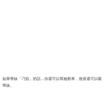
如果學妹「刁掐」的話…你還可以幫她救車，後座還可以載
學妹。