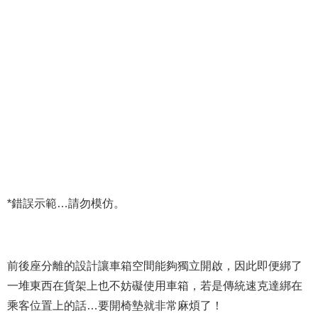
*錯誤示範…請勿模仿。
前後座分離的設計讓車箱空間能夠獨立開啟，因此即便綁了
一堆東西在貨架上也不妨礙使用車箱，若是傳統速克達綁在
乘客位置上的話…要開椅墊就非常麻煩了！