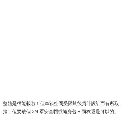
整體是很能載啦！但車箱空間受限於後貨斗設計而有所取
捨，但要放個 3/4 罩安全帽或隨身包 + 雨衣還是可以的。