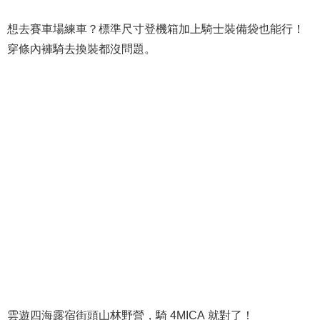
想去賽車場練車？標準尺寸登機箱加上騎士裝備袋也能行！
穿條內褲騎去換裝都沒問題。
雲遊四海露宿街頭山林野營，騎 4MICA 就對了！