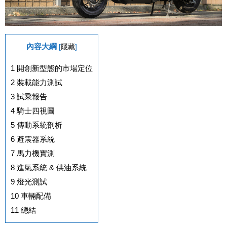
內容大綱
[
隱藏
]
1
開創新型態的市場定位
2
裝載能力測試
3
試乘報告
4
騎士四視圖
5
傳動系統剖析
6
避震器系統
7
馬力機實測
8
進氣系統 & 供油系統
9
燈光測試
10
車輛配備
11
總結