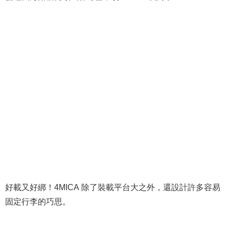
好載又好綁！4MICA 除了裝載平台大之外，還設計許多容易
固定行李的巧思。