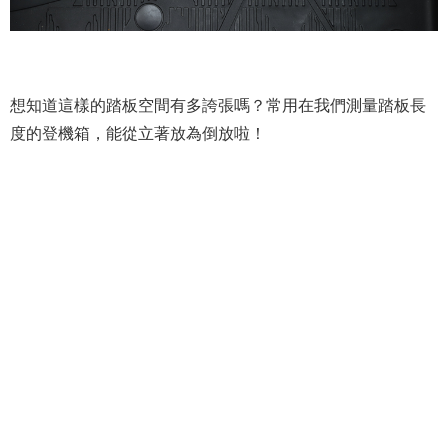
想知道這樣的踏板空間有多誇張嗎？常用在我們測量踏板長
度的登機箱，能從立著放為倒放啦！