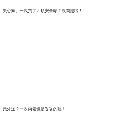
失心瘋、一次買了四頂安全帽？沒問題啦！
跑外送？一次兩箱也是妥妥的喔！