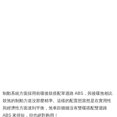
制動系統方面採用前碟後鼓搭配單迴路 ABS，與後碟煞相比
鼓煞的制動力道沒那麼精準。這樣的配置想當然是在實用性
與經濟性方面達到平衡，煞車距雖雖沒有雙碟搭配雙迴路
ABS 來得短，但也絕對夠用！