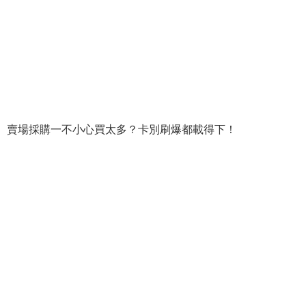
賣場採購一不小心買太多？卡別刷爆都載得下！