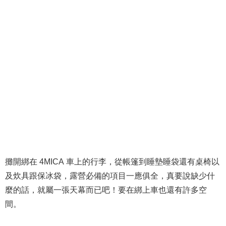
攤開綁在 4MICA 車上的行李，從帳篷到睡墊睡袋還有桌椅以
及炊具跟保冰袋，露營必備的項目一應俱全，真要說缺少什
麼的話，就屬一張天幕而已吧！要在綁上車也還有許多空
間。