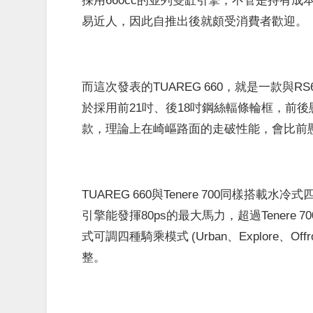
易近人，因此自推出後就頗受消費者歡迎。
而這次發表的TUAREG 660，就是一款與RS
於採用前21吋、後18吋鋼絲輻條輪框，前後
款，理論上在崎嶇路面的走破性能，會比前懸吊行程
TUAREG 660與Tenere 700同樣搭載水冷
引擎能發揮80ps的最大馬力，超過Tenere 70
式可調四種騎乘模式 (Urban、Explore、O
整。