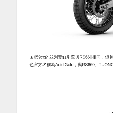
▲659cc的並列雙缸引擎與RS660相同
色官方名稱為Acid Gold，與RS660、TUON