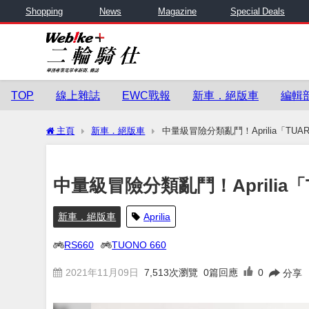
Shopping
News
Magazine
Special Deals
TOP
線上雜誌
EWC戰報
新車．絕版車
編輯
主頁
新車．絕版車
中量級冒險分類亂鬥！Aprilia「TUA
中量級冒險分類亂鬥！Aprilia「
新車．絕版車
Aprilia
RS660
TUONO 660
2021年11月09日
7,513
次瀏覽
0篇回應
0
分享