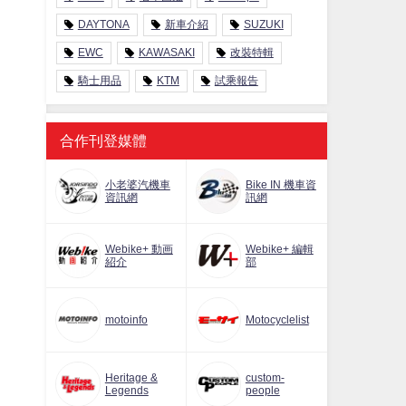
DAYTONA
新車介紹
SUZUKI
EWC
KAWASAKI
改裝特輯
騎士用品
KTM
試乘報告
合作刊登媒體
小老婆汽機車
Bike IN 機車資
資訊網
訊網
Webike+ 動画
Webike+ 編輯
紹介
部
motoinfo
Motocyclelist
Heritage &
custom-
Legends
people