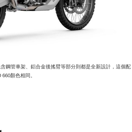
，但包含鋼管車架、鋁合金後搖臂等部分則都是全新設計，這個配
O 660顏色相同。