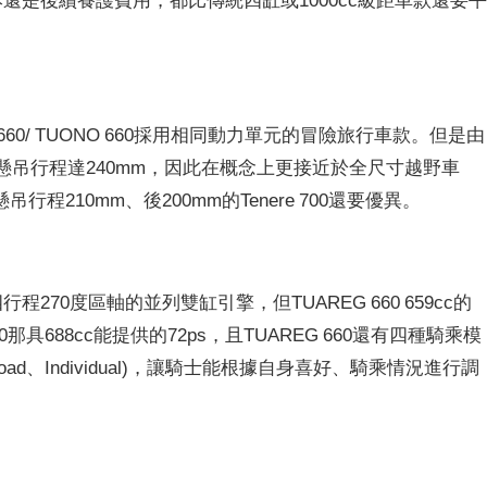
660/ TUONO 660採用相同動力單元的冒險旅行車款。但是由
懸吊行程達240mm，因此在概念上更接近於全尺寸越野車
210mm、後200mm的Tenere 700還要優異。
式四行程270度區軸的並列雙缸引擎，但TUAREG 660 659cc的
0那具688cc能提供的72ps，且TUAREG 660還有四種騎乘模
ffroad、Individual)，讓騎士能根據自身喜好、騎乘情況進行調