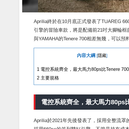
Aprilia終於在10月底正式發表了TUARE
引擎的冒險車款，將是配備前21吋大腳輪
與YAMAHA的Tenere 700相差無幾
內容大綱
[
隱藏
]
1
電控系統齊全，最大馬力80ps比Tenere 70
2
主要規格
電控系統齊全，最大馬力80ps比Te
Aprilia於2021年先後發表了，採用全整流
採用660cc的並列雙缸引擎，不管是持有成