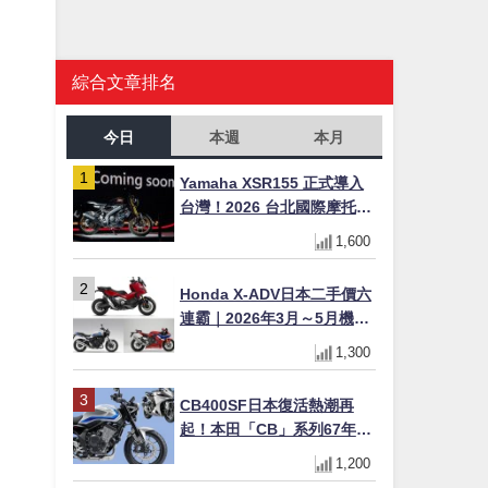
綜合文章排名
今日
本週
本月
Yamaha XSR155 正式導入
台灣！2026 台北國際摩托車
展亮相，70 週年紀念版
1,600
YZF-R 系列限量追加販售
Honda X-ADV日本二手價六
連霸｜2026年3月～5月機車
轉售排行榜 CBR1000RR-R
1,300
FIREBLADE SP首度躋身前
十
CB400SF日本復活熱潮再
起！本田「CB」系列67年傳
奇解密 與CBR差異一次搞懂
1,200