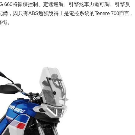
G 660將循跡控制、定速巡航、引擎煞車力道可調、引擎反
與只有ABS勉強說得上是電控系統的Tenere 700而言，
條街。