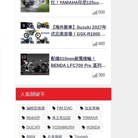
扛！YAMAHA印尼125cc速
克達Gear Ultima 2740公里
500
耐操實測
【海外新車】Suzuki 2027年
式北美首發！GSX-R1000 40
週年紀念×SV-7GX新款跨界
400
車×RM-Z450 Ken Roczen
冠軍套件
配備310mm超寬後輪！
BENDA LFC700 Pro 直列四
缸巡航車挑戰歐洲市場
300
人氣關鍵字
編輯部推薦
FIM EWC
改裝車輛
MotoGP
車主有話說
YAMAHA
DUCATI
YOSHIMURA
HONDA
BMW
名車圖鑑
Triumph