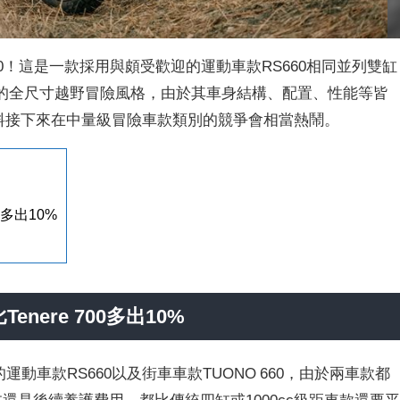
G 660！這是一款採用與頗受歡迎的運動車款RS660相同並列雙缸
框的全尺寸越野冒險風格，由於其車身結構、配置、性能等皆
，可以預料接下來在中量級冒險車款類別的競爭會相當熱鬧。
0多出10%
nere 700多出10%
罩的運動車款RS660以及街車車款TUONO 660，由於兩車款都
本還是後續養護費用，都比傳統四缸或1000cc級距車款還要