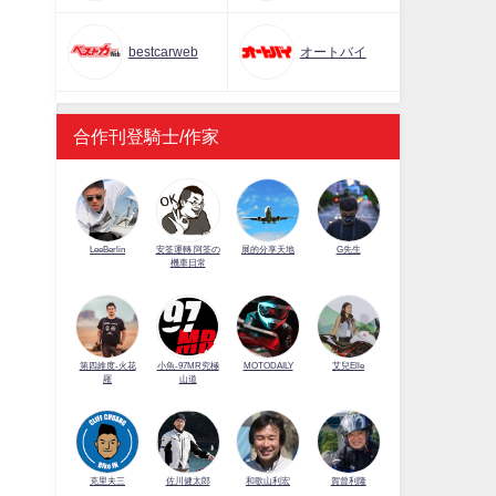
bestcarweb
オートバイ
合作刊登騎士/作家
LeeBerlin
安筌運轉 阿筌の
展的分享天地
G先生
機車日常
第四維度-火花
小魚-97MR究極
MOTODAILY
艾兒Elle
羅
山道
佐川健太郎
克里夫三
和歌山利宏
賀曾利隆