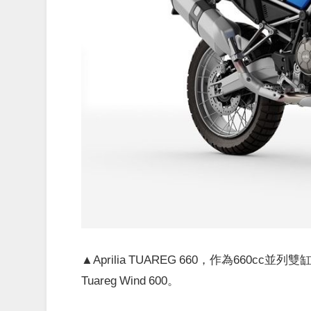
▲Aprilia TUAREG 660，作為660
Tuareg Wind 600。