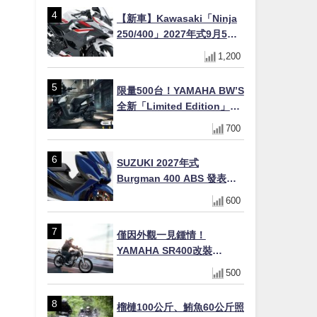
【新車】Kawasaki「Ninja
250/400」2027年式9月5日
日本發售！新塗裝登場×價格
1,200
不變×輔助滑動式離合器
×LED頭燈標配
限量500台！YAMAHA BW’S
全新「Limited Edition」都
市探索限定色 GOOPiMADE
700
聯名包同步登場
SUZUKI 2027年式
Burgman 400 ABS 發表！
8/18日本上市、支援E10汽油
600
售價98萬100日圓
僅因外觀一見鍾情！
YAMAHA SR400改裝
Tracker風格｜ 女車主的機車
500
人生蛻變記
榴槤100公斤、鮪魚60公斤照