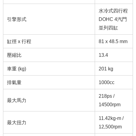
水冷式四行程
引擎形式
DOHC 4汽門
並列四缸
缸徑 x 行程
81 x 48.5 mm
壓縮比
13.4
車重 (kg)
201 kg
排氣量
1000cc
218ps /
最大馬力
14500rpm
11.42kg-m /
最大扭力
12,500rpm