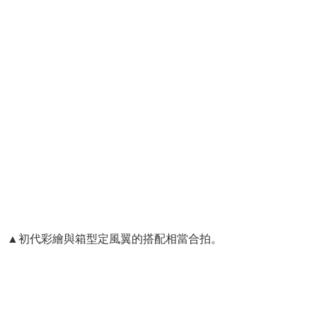
▲初代彩繪與箱型定風翼的搭配相當合拍。