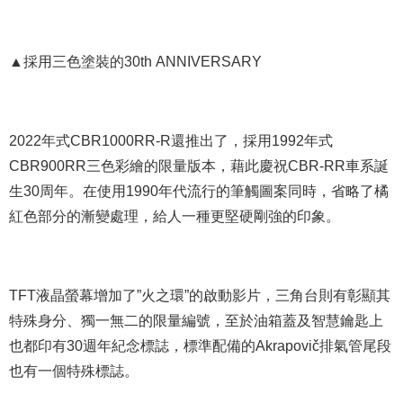
▲採用三色塗裝的30th ANNIVERSARY
2022年式CBR1000RR-R還推出了，採用1992年式
CBR900RR三色彩繪的限量版本，藉此慶祝CBR-RR車系誕
生30周年。在使用1990年代流行的筆觸圖案同時，省略了橘
紅色部分的漸變處理，給人一種更堅硬剛強的印象。
TFT液晶螢幕增加了”火之環”的啟動影片，三角台則有彰顯其
特殊身分、獨一無二的限量編號，至於油箱蓋及智慧鑰匙上
也都印有30週年紀念標誌，標準配備的Akrapovič排氣管尾段
也有一個特殊標誌。