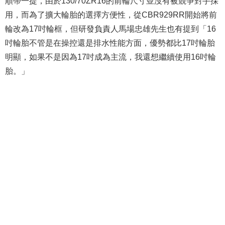
順帶一提，由於130/70ZR16的前輪尺寸並沒有被競爭對手採
用，而為了擴大輪胎的選擇方便性，從CBR929RR開始將前
輪改為17吋輪框，但研發負責人馬場忠雄先生也有提到「16
吋輪胎不管是在操控還是排水性能方面，優勢都比17吋輪胎
明顯，如果不是因為17吋成為主流，我還想繼續使用16吋輪
胎。」