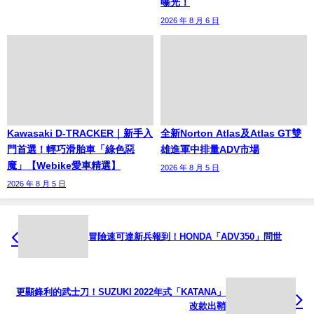
曝光！
2026 年 8 月 6 日
Kawasaki D-TRACKER｜新手入
全新Norton Atlas及Atlas GT雙
門首選！輕巧滑胎車「綠色惡
雄進軍中排量ADV市場
魔」【Webike愛車精選】
2026 年 8 月 5 日
2026 年 8 月 5 日
冒險速可達新兵報到！HONDA「ADV350」問世
更顯鋒利的武士刀！SUZUKI 2022年式「KATANA」
改款出鞘