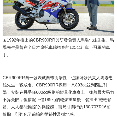
▲1992年推出的CBR900RR與研發負責人馬場忠雄先生。馬
場先生是曾在全日本摩托車錦標賽的125cc組奪下冠軍的車
手。
CBR900RR自一發表就自帶衝擊性，也讓研發負責人馬場忠
雄先生一戰成名。CBR900RR採用一具893cc並列四缸引
擎，安裝在幾乎僅600cc級別的輕量化車身上，雖然最大馬力
不算亮眼，但搭配上僅185kg的乾燥重量後，發揮出”輕輕鬆
鬆、人人都能操控”的操控感，而尺寸獨特的130/70ZR16前
輪胎，則強化了前輪的循跡性及抓地感。