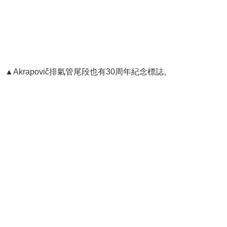
▲Akrapovič排氣管尾段也有30周年紀念標誌。