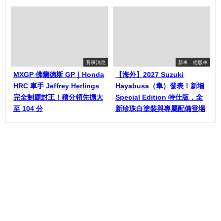
賽事消息
新車．絕版車
MXGP 佛蘭德斯 GP｜Honda
【海外】2027 Suzuki
HRC 車手 Jeffrey Herlings
Hayabusa（隼）發表！新增
完全制霸封王！積分領先擴大
Special Edition 特仕版，全
至 104 分
新珍珠白塗裝與專屬配備登場