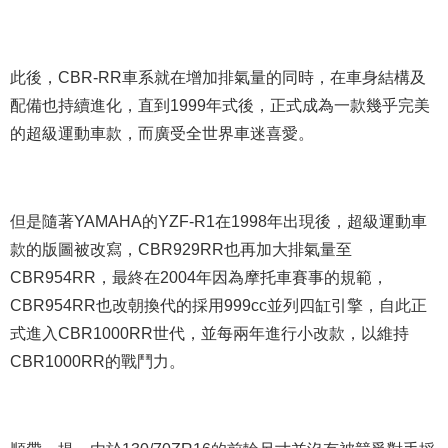
此後，CBR-RR車系就在增加排氣量的同時，在車身結構及
配備也持續進化，直到1999年式後，正式成為一款幾乎完美
的超級運動車款，而廣受全世界車迷喜愛。
但是隨著YAMAHA的YZF-R1在1998年出現後，超級運動車
款的版圖被改寫，CBR929RR也再加大排氣量至
CBR954RR，最終在2004年因為摩托車賽事的規範，
CBR954RR也改朝換代的採用999cc並列四缸引擎，自此正
式進入CBR1000RR世代，並每兩年進行小改款，以維持
CBR1000RR的戰鬥力。