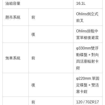
油箱容量
16.1L
Ohlins倒立式
懸吊系統
前
前叉
Ohlins掛瓶中
後
置單槍後避震
φ330mm雙浮
動碟盤 + 對向
煞車系統
前
四活塞輻射卡
鉗
φ220mm 單固
後
定碟盤 + 雙活
塞卡鉗
前
120 / 70ZR17