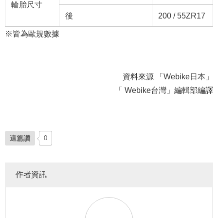
輪胎尺寸
後
200 / 55ZR17
※皆為歐規數據
資料來源 「Webike日本」
「 Webike台灣」編輯部編譯
這篇讚
0
作者資訊