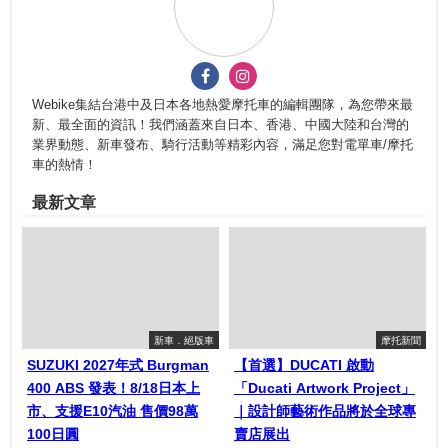
Webike集結台港中及日本各地熱愛摩托車的編輯團隊，為您帶來最
新、最全面的資訊！我們涵蓋來自日本、香港、中國大陸和台灣的
業界動態、新車發布、騎行活動等精彩內容，滿足您對電單車/摩托
車的熱情！
最新文章
新車．絕版車
摩托新聞
SUZUKI 2027年式 Burgman
【首選】DUCATI 啟動
400 ABS 發表！8/18日本上
「Ducati Artwork Project」
市、支援E10汽油 售價98萬
｜設計師藝術作品將於全球專
100日圓
賣店展出