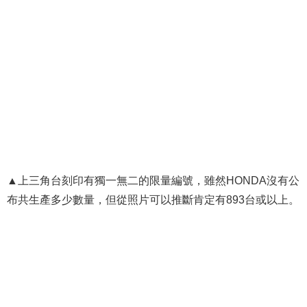
▲上三角台刻印有獨一無二的限量編號，雖然HONDA沒有公
布共生產多少數量，但從照片可以推斷肯定有893台或以上。