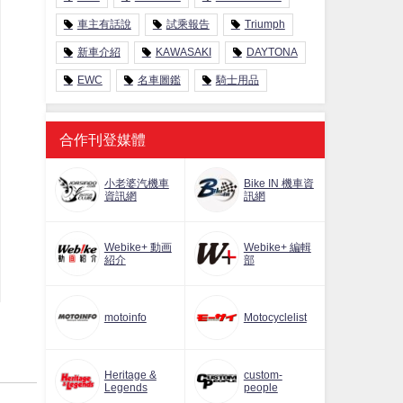
車主有話說
試乘報告
Triumph
新車介紹
KAWASAKI
DAYTONA
EWC
名車圖鑑
騎士用品
合作刊登媒體
小老婆汽機車
Bike IN 機車資
資訊網
訊網
Webike+ 動画
Webike+ 編輯
紹介
部
motoinfo
Motocyclelist
Heritage &
custom-
Legends
people