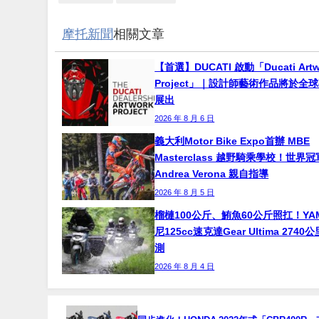
摩托新聞
相關文章
【首選】DUCATI 啟動「Ducati Artw
Project」｜設計師藝術作品將於全
展出
2026 年 8 月 6 日
義大利Motor Bike Expo首辦 MBE
Masterclass 越野騎乘學校！世界冠
Andrea Verona 親自指導
2026 年 8 月 5 日
榴槤100公斤、鮪魚60公斤照扛！YA
尼125cc速克達Gear Ultima 274
測
2026 年 8 月 4 日