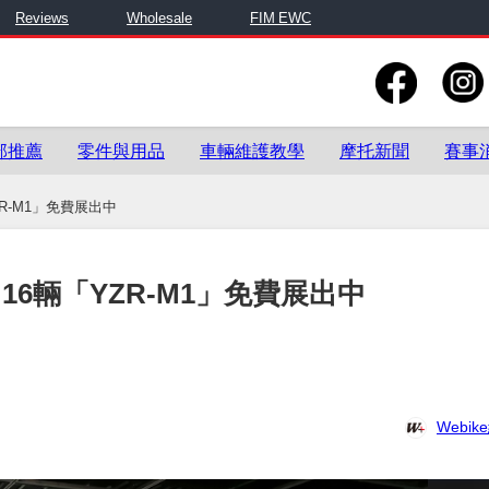
Reviews
Wholesale
FIM EWC
部推薦
零件與用品
車輛維護教學
摩托新聞
賽事
YZR-M1」免費展出中
一堂！16輛「YZR-M1」免費展出中
Webi