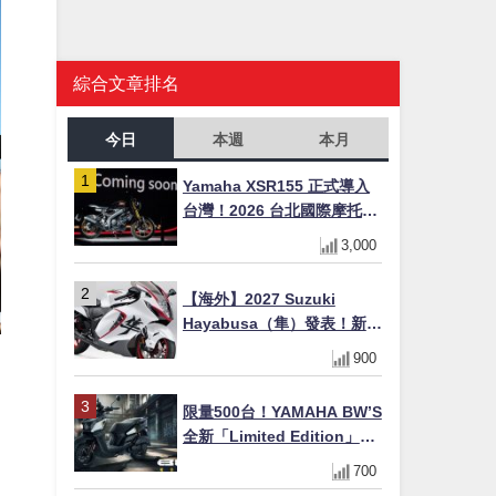
綜合文章排名
今日
本週
本月
Yamaha XSR155 正式導入
台灣！2026 台北國際摩托車
展亮相，70 週年紀念版
3,000
YZF-R 系列限量追加販售
【海外】2027 Suzuki
Hayabusa（隼）發表！新增
Special Edition 特仕版，全
900
新珍珠白塗裝與專屬配備登
場
限量500台！YAMAHA BW’S
全新「Limited Edition」都
市探索限定色 GOOPiMADE
700
聯名包同步登場