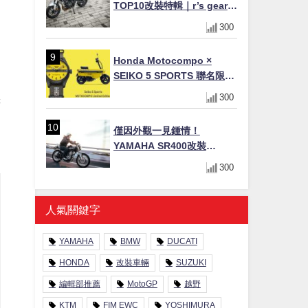
TOP10改裝特輯｜r’s gear鈦
合金排氣管、OHLINS TTX
300
後避震、HONDA頭燈整流罩
Honda Motocompo ×
SEIKO 5 SPORTS 聯名限量
」
錶登場！重現黃色車身、油
300
譯
箱開關等經典設計
僅因外觀一見鍾情！
YAMAHA SR400改裝
Tracker風格｜ 女車主的機車
300
人生蛻變記
人氣關鍵字
YAMAHA
BMW
DUCATI
HONDA
改裝車輛
SUZUKI
編輯部推薦
MotoGP
越野
KTM
FIM EWC
YOSHIMURA