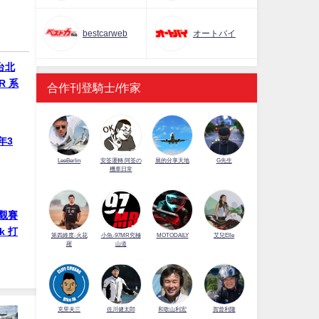
bestcarweb
オートバイ
 台北
R 系
合作刊登騎士/作家
年3
LeeBerlin
安筌運轉 阿筌の
展的分享天地
G先生
機車日常
觀賽
k 打
第四維度-火花
小魚-97MR究極
MOTODAILY
艾兒Elle
羅
山道
佐川健太郎
克里夫三
和歌山利宏
賀曾利隆