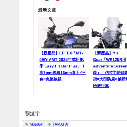
最新文章
零件與用品
【新產品】EFFEX「MT-
【新產品】Y’s
09/Y-AMT 2025年式用把
Gear「WR125R用
手 Easy Fit Bar Plus」！
Adventure Scr
高7mm後移16mm直上×三
鏡」！仿拉力塔頭
色×免換線組
架×大型防風×越野
險旅行車
關鍵字
MotoGP
YAMAHA