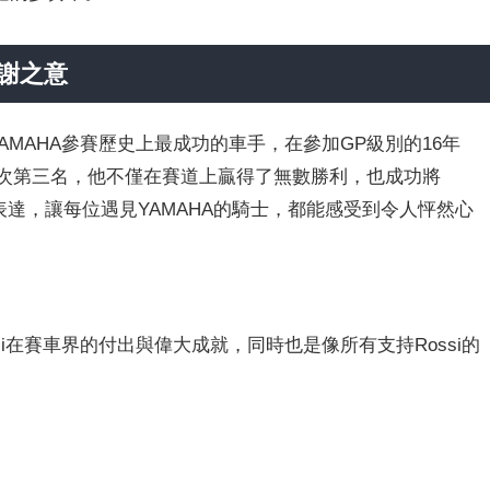
感謝之意
他是YAMAHA參賽歷史上最成功的車手，在參加GP級別的16年
40次第三名，他不僅在賽道上贏得了無數勝利，也成功將
rt”完美表達，讓每位遇見YAMAHA的騎士，都能感受到令人怦然心
ossi在賽車界的付出與偉大成就，同時也是像所有支持Rossi的