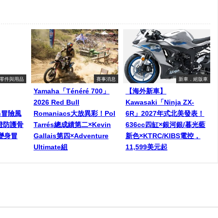
零件與用品
賽事消息
新車．絕版車
Yamaha「Ténéré 700」
【海外新車】
2026 Red Bull
Kawasaki「Ninja ZX-
een冒險風
Romaniacs大放異彩！Pol
6R」2027年式北美發表！
燈防護骨
Tarrés總成績第二×Kevin
636cc四缸×銀河銀/暮光藍
變身冒
Gallais第四×Adventure
新色×KTRC/KIBS電控，
Ultimate組
11,599美元起