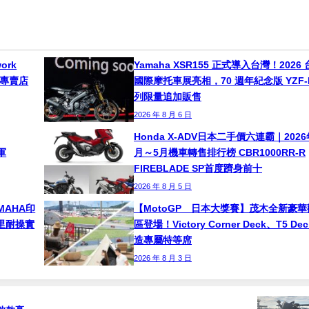
ork
Yamaha XSR155 正式導入台灣！2026
球專賣店
國際摩托車展亮相，70 週年紀念版 YZF-
列限量追加販售
2026 年 8 月 6 日
Honda X-ADV日本二手價六連霸｜2026
軍
月～5月機車轉售排行榜 CBR1000RR-R
FIREBLADE SP首度躋身前十
2026 年 8 月 5 日
MAHA印
【MotoGP™日本大獎賽】茂木全新豪華
0公里耐操實
區登場！Victory Corner Deck、T5 Dec
造專屬特等席
2026 年 8 月 3 日