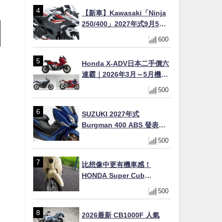
【新車】Kawasaki「Ninja
250/400」2027年式9月5日
日本發售！新塗裝登場×價格
600
不變×輔助滑動式離合器
×LED頭燈標配
Honda X-ADV日本二手價六
連霸｜2026年3月～5月機車
轉售排行榜 CBR1000RR-R
500
FIREBLADE SP首度躋身前
十
SUZUKI 2027年式
Burgman 400 ABS 發表！
8/18日本上市、支援E10汽油
500
售價98萬100日圓
比想像中更有機車感！
HONDA Super Cub
110【Webike愛車精選】
500
2026最新 CB1000F 人氣