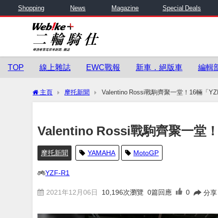
Shopping
News
Magazine
Special Deals
TOP
線上雜誌
EWC戰報
新車．絕版車
編輯
主頁
摩托新聞
Valentino Rossi戰駒齊聚一堂！16輛「
Valentino Rossi戰駒齊聚
摩托新聞
YAMAHA
MotoGP
YZF-R1
2021年12月06日
10,196
次瀏覽
0篇回應
0
分享