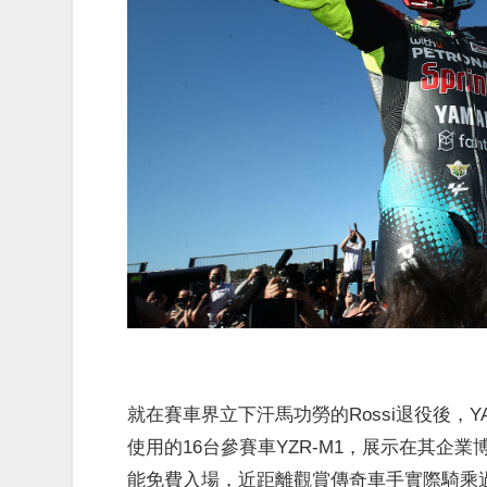
就在賽車界立下汗馬功勞的Rossi退役後，Y
使用的16台參賽車YZR-M1，展示在其企業博物
能免費入場，近距離觀賞傳奇車手實際騎乘