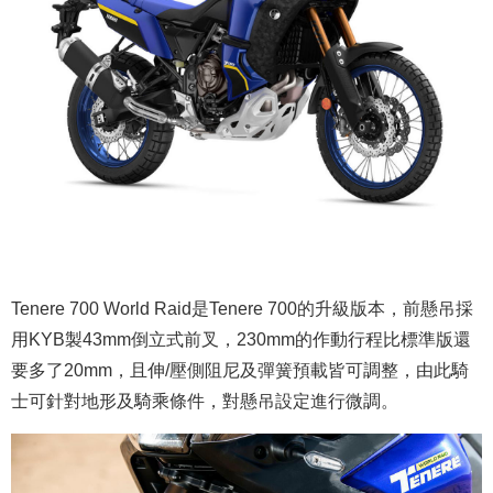
Tenere 700 World Raid是Tenere 700的升級版本，前懸吊採
用KYB製43mm倒立式前叉，230mm的作動行程比標準版還
要多了20mm，且伸/壓側阻尼及彈簧預載皆可調整，由此騎
士可針對地形及騎乘條件，對懸吊設定進行微調。