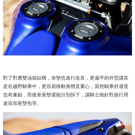
對了對應雙油箱結構，坐墊也進行改良，更扁平的外型讓其
是在越野騎乘中，更容易移動身體及重心，當然騎乘舒適度
也有兼顧，而後座座墊還能分別拆下，讓騎士能針對旅行用
途添加座墊包等。