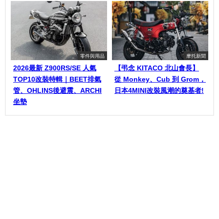
零件與用品
摩托新聞
2026最新 Z900RS/SE 人氣
【弔念 KITACO 北山會長】
TOP10改裝特輯｜BEET排氣
從 Monkey、Cub 到 Grom，
管、OHLINS後避震、ARCHI
日本4MINI改裝風潮的奠基者!
坐墊