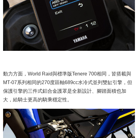
動力方面，World Raid與標準版Tenere 700相同，皆搭載與
MT-07系列相同的270度區軸689cc水冷式並列雙缸引擎，但
保護引擎的三件式鋁合金護罩是全新設計、腳踏面積也加
大，給騎士更高的騎乘穩定性。