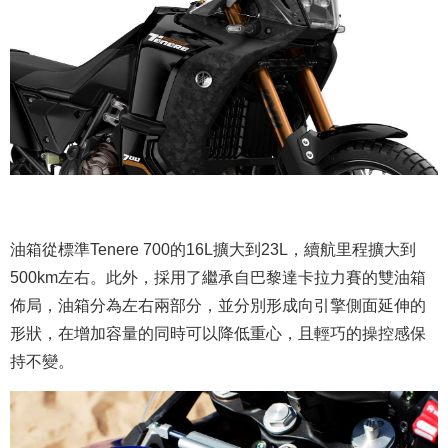
油箱從標準Tenere 700的16L擴大到23L，續航里程擴大到
500km左右。此外，採用了繼承自巴黎達卡拉力賽的雙油箱
佈局，油箱分為左右兩部分，並分別形成向引擎側面延伸的
形狀，在增加容量的同時可以降低重心，且輕巧的操控感保
持不變。