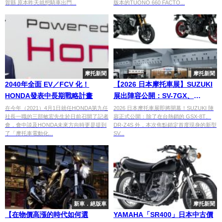
賀縣 原本昨天就想騎車出門...
版本的TUONO 660 FACTO...
摩托新聞
摩托新聞
2040年全面 EV／FCV 化！
【2026 日本摩托車展】SUZUKI
HONDA發表中長期戰略計畫
展出陣容公開：SV-7GX、
R1000R 海外版將首度現身！搶
在今年（2021）4月1日就任HONDA第九任
2026 日本摩托車展即將開幕！SUZUKI 陣
社長一職的三部敏宏先生於日前召開了記者
容正式公開：除了在台熱銷的 GSX-8T、
先解密「復古車庫」主題看點
會，會中談及HONDA未來方向時更是提到
DR-Z4S 外，本次焦點鎖定首度現身的新型
了「摩托車電動化...
SV...
新車．絕版車
摩托新聞
【在物價高漲的時代如何選
YAMAHA「SR400」日本中古價