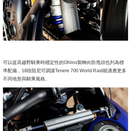
可以提高越野騎乘時穩定性的Ohlins製轉向防甩頭也列為標
準配備，18段阻尼可調讓Tenere 700 World Raid能適應更多
不同地形與騎乘風格。