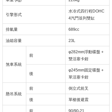
水冷式四行程DOHC
引擎形式
4汽門並列雙缸
排氣量
689cc
油箱容量
23L
φ282mm浮動碟盤 +
前
雙活塞卡鉗
煞車系統
φ245mm固定碟盤 +
後
單活塞卡鉗
前
倒立式前叉
懸吊系統
後
單槍後避震
前
90/90-21