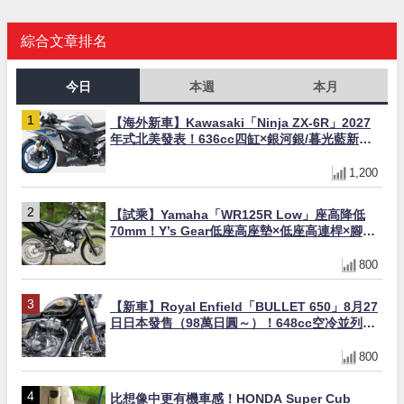
綜合文章排名
今日
本週
本月
【海外新車】Kawasaki「Ninja ZX-6R」2027
年式北美發表！636cc四缸×銀河銀/暮光藍新色
×KTRC/KIBS電控，11,599美元起
1,200
【試乘】Yamaha「WR125R Low」座高降低
70mm！Y’s Gear低座高座墊×低座高連桿×腳踏
著地感大幅改善，越野初學者推薦
800
【新車】Royal Enfield「BULLET 650」8月27
日日本發售（98萬日圓～）！648cc空冷並列雙
缸×虎眼指示燈×砲筒黑/戰艦藍兩色
800
比想像中更有機車感！HONDA Super Cub