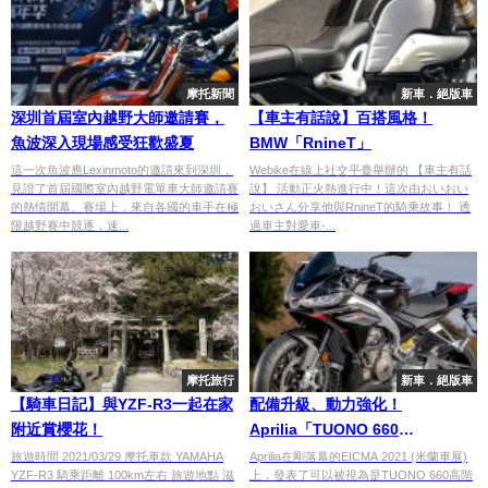
摩托新聞
新車．絕版車
深圳首屆室內越野大師邀請賽，
【車主有話說】百搭風格！
魚波深入現場感受狂歡盛夏
BMW「RnineT」
這一次魚波應Lexinmoto的邀請來到深圳，
Webike在線上社交平臺舉辦的 【車主有話
見證了首屆國際室內越野電單車大師邀請賽
說】 活動正火熱進行中！這次由おいおい
的熱情開幕。賽場上，來自各國的車手在極
おいさん分享他與RnineT的騎乘故事！ 透
限越野賽中競逐，速...
過車主對愛車-...
摩托旅行
新車．絕版車
【騎車日記】與YZF-R3一起在家
配備升級、動力強化！
附近賞櫻花！
Aprilia「TUONO 660
FACTORY」
旅遊時間 2021/03/29 摩托車款 YAMAHA
Aprilia在剛落幕的EICMA 2021 (米蘭車展)
YZF-R3 騎乘距離 100km左右 旅遊地點 滋
上，發表了可以被視為是TUONO 660高階