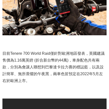
目前Tenere 700 World Raid僅針對歐洲地區發表，英國建議
售價為1.16萬英鎊 (折合新台幣約44萬)，車身配色共有兩
款，分別為會讓人聯想到巴黎達卡拉力賽的標誌藍，以及設
計簡單、無所畏懼的午夜黑，兩車色皆預定在2022年5月左
右於歐洲上市。