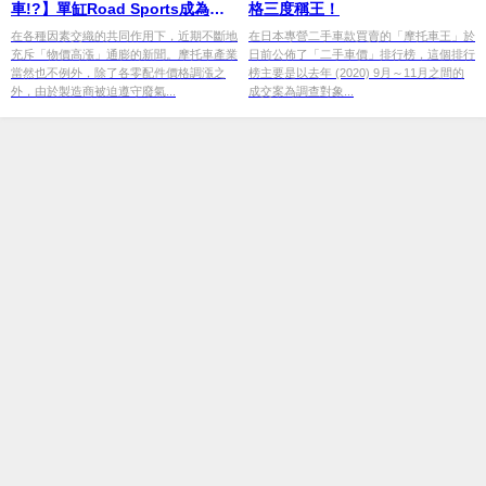
車!?】單缸Road Sports成為注
格三度稱王！
目焦點！
在各種因素交織的共同作用下，近期不斷地
在日本專營二手車款買賣的「摩托車王」於
充斥「物價高漲」通膨的新聞。摩托車產業
日前公佈了「二手車價」排行榜，這個排行
當然也不例外，除了各零配件價格調漲之
榜主要是以去年 (2020) 9月～11月之間的
外，由於製造商被迫遵守廢氣...
成交案為調查對象...