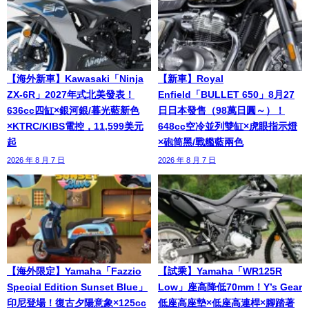
【海外新車】Kawasaki「Ninja
【新車】Royal
ZX-6R」2027年式北美發表！
Enfield「BULLET 650」8月27
636cc四缸×銀河銀/暮光藍新色
日日本發售（98萬日圓～）！
×KTRC/KIBS電控，11,599美元
648cc空冷並列雙缸×虎眼指示燈
起
×砲筒黑/戰艦藍兩色
2026 年 8 月 7 日
2026 年 8 月 7 日
【海外限定】Yamaha「Fazzio
【試乘】Yamaha「WR125R
Special Edition Sunset Blue」
Low」座高降低70mm！Y’s Gear
印尼登場！復古夕陽意象×125cc
低座高座墊×低座高連桿×腳踏著