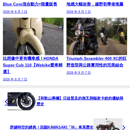
Blue Core混合動力×限量販售
地感大幅改善，越野初學者推薦
2026 年 8 月 7 日
2026 年 8 月 7 日
比想像中更有機車感！HONDA
Triumph Scrambler 400 XC的狂
Super Cub 110【Webike愛車精
野造型與公路實用性的完美結合
選】
2026 年 8 月 7 日
2026 年 8 月 7 日
【和歌山專欄】日益普及的倒叉與輻射卡鉗的優缺與
歷史
穿越時空的經典！回顧KAWASAKI「W」車系歷史