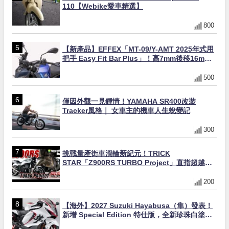
110【Webike愛車精選】
800
【新產品】EFFEX「MT-09/Y-AMT 2025年式用
把手 Easy Fit Bar Plus」！高7mm後移16mm
直上×三色×免換線組
500
僅因外觀一見鍾情！YAMAHA SR400改裝
Tracker風格｜ 女車主的機車人生蛻變記
300
挑戰量產街車渦輪新紀元！TRICK
STAR「Z900RS TURBO Project」直指超越
Ducati Superleggera性能
200
【海外】2027 Suzuki Hayabusa（隼）發表！
新增 Special Edition 特仕版，全新珍珠白塗裝
與專屬配備登場