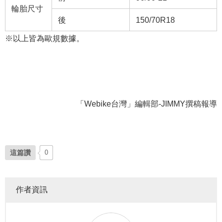
輪胎尺寸
後
150/70R18
※以上皆為歐規數據。
「Webike台灣」編輯部-JIMMY撰稿報導
這篇讚
0
作者資訊