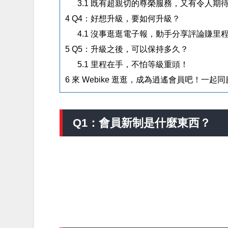
3.1
既有超親切的尊榮服務，又有令人期
4
Q4：好想升級，要如何升級？
4.1
沒事逛逛電子報，動手分享評論賺里
5
Q5：升級之後，可以保持多久？
5.1
里程在手，不怕等級重頭！
6
來 Webike 逛逛，成為逍遙會員吧！一起
Q1：會員新制是什麼東西？