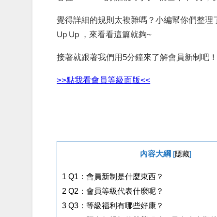
覺得詳細的規則太複雜嗎？小編幫你們整理了
Up Up ，來看看這篇就夠~
接著就跟著我們用5分鐘來了解會員新制吧
>>點我看會員等級面版<<
內容大綱
[
隱藏
]
1
Q1：會員新制是什麼東西？
2
Q2：會員等級代表什麼呢？
3
Q3：等級福利有哪些好康？