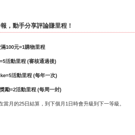
子報，動手分享評論賺里程！
滿100元=1購物里程
=5活動里程 (審核通過後)
ike=5活動里程 (每年一次)
獎勵=2活動里程 (每周一封)
在當月的25日結算，到下個月1日時會升級到下一等級。