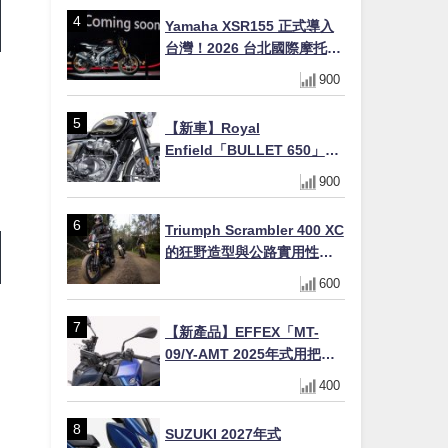
初學者推薦
Yamaha XSR155 正式導入
台灣！2026 台北國際摩托車
展亮相，70 週年紀念版
900
YZF-R 系列限量追加販售
【新車】Royal
Enfield「BULLET 650」8
月27日日本發售（98萬日圓
900
～）！648cc空冷並列雙缸×
虎眼指示燈×砲筒黑/戰艦藍兩
Triumph Scrambler 400 XC
色
的狂野造型與公路實用性的
完美結合
600
【新產品】EFFEX「MT-
09/Y-AMT 2025年式用把手
Easy Fit Bar Plus」！高
400
7mm後移16mm直上×三色×
免換線組
SUZUKI 2027年式