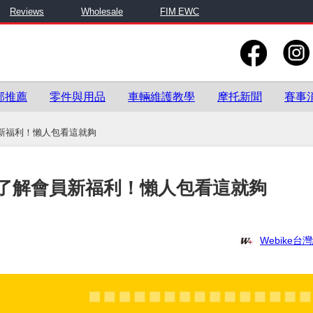
Reviews
Wholesale
FIM EWC
部推薦
零件與用品
車輛維護教學
摩托新聞
賽事
新福利！懶人包看這就夠
了解會員新福利！懶人包看這就夠
Webike台