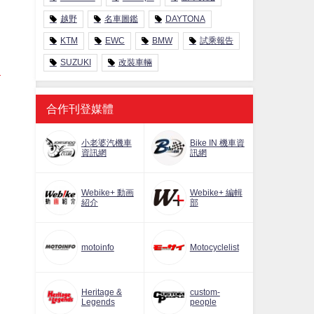
越野
名車圖鑑
DAYTONA
KTM
EWC
BMW
試乘報告
SUZUKI
改裝車輛
合作刊登媒體
小老婆汽機車
Bike IN 機車資
資訊網
訊網
Webike+ 動画
Webike+ 編輯
紹介
部
motoinfo
Motocyclelist
Heritage &
custom-
Legends
people