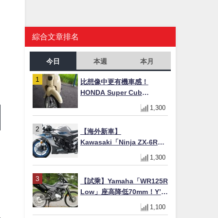
綜合文章排名
今日
本週
本月
比想像中更有機車感！
HONDA Super Cub
110【Webike愛車精選】
1,300
【海外新車】
Kawasaki「Ninja ZX-6R」
2027年式北美發表！636cc
1,300
四缸×銀河銀/暮光藍新色
×KTRC/KIBS電控，11,599
【試乘】Yamaha「WR125R
美元起
Low」座高降低70mm！Y’s
Gear低座高座墊×低座高連桿
1,100
×腳踏著地感大幅改善，越野