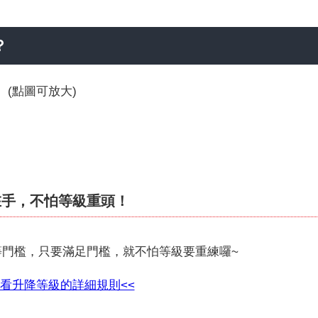
？
(點圖可放大)
在手，不怕等級重頭！
等門檻，只要滿足門檻，就不怕等級要重練囉~
看看升降等級的詳細規則<<