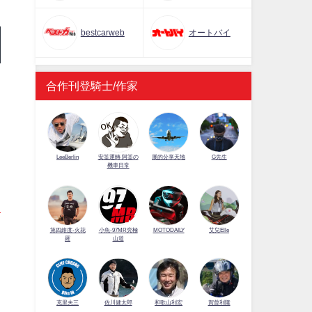
bestcarweb
オートバイ
合作刊登騎士/作家
LeeBerlin
安筌運轉 阿筌の
展的分享天地
G先生
機車日常
第四維度-火花
小魚-97MR究極
MOTODAILY
艾兒Elle
羅
山道
佐川健太郎
克里夫三
和歌山利宏
賀曾利隆