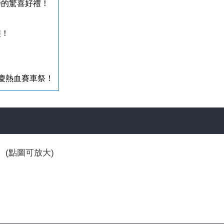
待的驚喜好禮！
程！
同慶熱血賽車祭！
(點圖可放大)