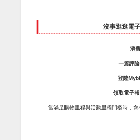
沒事逛逛電
消費
一篇評論
登陸Myb
領取電子報
當滿足購物里程與活動里程門檻時，會