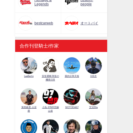
Heritage &
custom-
Legends
people
bestcarweb
オートバイ
合作刊登騎士/作家
LeeBerlin
安筌運轉 阿筌の
展的分享天地
G先生
機車日常
第四維度-火花
小魚-97MR究極
MOTODAILY
艾兒Elle
羅
山道