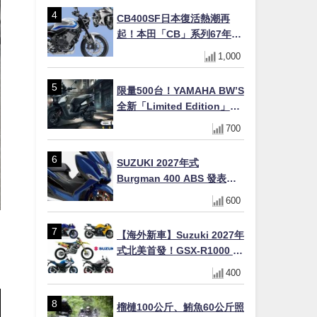
十
CB400SF日本復活熱潮再
起！本田「CB」系列67年傳
奇解密 與CBR差異一次搞懂
1,000
限量500台！YAMAHA BW’S
全新「Limited Edition」都
市探索限定色 GOOPiMADE
700
聯名包同步登場
SUZUKI 2027年式
Burgman 400 ABS 發表！
8/18日本上市、支援E10汽油
600
售價98萬100日圓
【海外新車】Suzuki 2027年
式北美首發！GSX-R1000 40
週年紀念×SV-7GX新款跨界
400
車×RM-Z450 Ken Roczen
冠軍套件
榴槤100公斤、鮪魚60公斤照