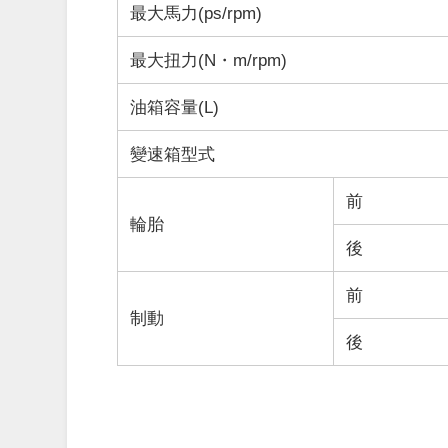
最大馬力(ps/rpm)
最大扭力(N・m/rpm)
油箱容量(L)
變速箱型式
前
輪胎
後
前
制動
後