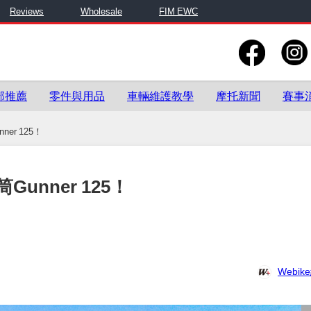
Reviews
Wholesale
FIM EWC
部推薦
零件與用品
車輛維護教學
摩托新聞
賽事
r 125！
nner 125！
Webi