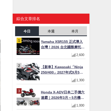
綜合文章排名
今日
本週
本月
Yamaha XSR155 正式導入
台灣！2026 台北國際摩托車
展亮相，70 週年紀念版
2,600
YZF-R 系列限量追加販售
【新車】Kawasaki「Ninja
250/400」2027年式9月5日
日本發售！新塗裝登場×價格
1,300
不變×輔助滑動式離合器
×LED頭燈標配
Honda X-ADV日本二手價六
連霸｜2026年3月～5月機車
轉售排行榜 CBR1000RR-R
1,000
FIREBLADE SP首度躋身前