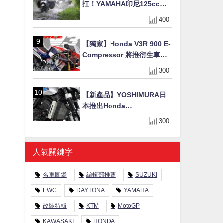
扛！YAMAHA印尼125cc速
克達Gear Ultima 2740公里
400
耐操實測
【獨家】Honda V3R 900 E-
Compressor 將推衍生車
系？自然進氣 V3 同步測試
300
中，CG 預想曝光！
【新產品】YOSHIMURA日
本推出Honda
CB1000F/CB1000 HORNET
300
專用水箱護網，六角網紋設
計質感升級
人氣關鍵字
名車圖鑑
編輯部推薦
SUZUKI
EWC
DAYTONA
YAMAHA
改裝特輯
KTM
MotoGP
KAWASAKI
HONDA