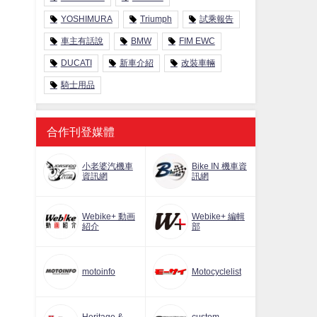
YOSHIMURA
Triumph
試乘報告
車主有話說
BMW
FIM EWC
DUCATI
新車介紹
改裝車輛
騎士用品
合作刊登媒體
小老婆汽機車
Bike IN 機車資
資訊網
訊網
Webike+ 動画
Webike+ 編輯
紹介
部
motoinfo
Motocyclelist