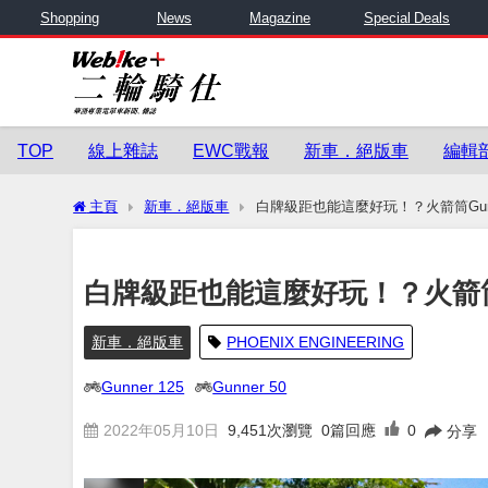
Shopping
News
Magazine
Special Deals
TOP
線上雜誌
EWC戰報
新車．絕版車
編輯
主頁
新車．絕版車
白牌級距也能這麼好玩！？火箭筒Gunne
白牌級距也能這麼好玩！？火箭筒Gu
新車．絕版車
PHOENIX ENGINEERING
Gunner 125
Gunner 50
2022年05月10日
9,451
次瀏覽
0篇回應
0
分享