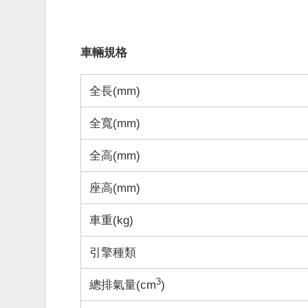
車輛規格
全長(mm)
全寬(mm)
全高(mm)
座高(mm)
車重
(kg)
引擎種類
3
總排氣量(cm
)