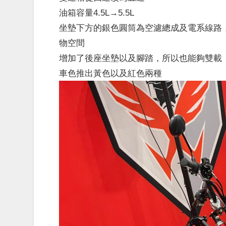
油箱容量4.5L→5.5L
坐墊下方的銀色圓筒為空濾總成及電系線路
物空間
增加了後座坐墊以及腳踏，所以也能
夠
雙
車色推出黃色以及紅色兩
種