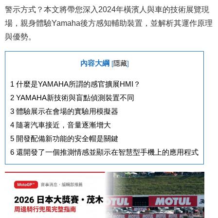
警示方式？本文將帶您深入2024年橫濱人與車的技術展覽現
場，親身體驗Yamaha後方感知輔助裝置，並解析其運作原理
與優勢。
內容大綱
[
隱藏
]
1
什麼是YAMAHA所謂的感官擴展HMI？
2
YAMAHA新技術與盲點偵測裝置不同
3
體驗展示在會場的實驗用模擬器
4
隨著汽車接近，音量逐漸增大
5
開發配備新功能的安全帽是關鍵
6
還開發了一個推測情感並顯示在智慧型手機上的應用程式