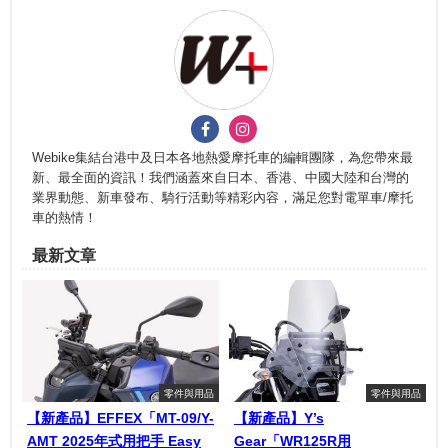
Webike集結台港中及日本各地熱愛摩托車的編輯團隊，為您帶來最
新、最全面的資訊！我們涵蓋來自日本、香港、中國大陸和台灣的
業界動態、新車發布、騎行活動等精彩內容，滿足您對電單車/摩托
車的熱情！
最新文章
零件與用品
零件與用品
【新產品】EFFEX「MT-09/Y-
【新產品】Y’s
AMT 2025年式用把手 Easy
Gear「WR125R用