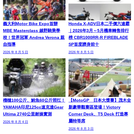
義大利Motor Bike Expo首辦
Honda X-ADV日本二手價六連霸
MBE Masterclass 越野騎乘學
｜2026年3月～5月機車轉售排行
校！世界冠軍 Andrea Verona 親
榜 CBR1000RR-R FIREBLADE
自指導
SP首度躋身前十
2026 年 8 月 5 日
2026 年 8 月 5 日
榴槤100公斤、鮪魚60公斤照扛！
【MotoGP™日本大獎賽】茂木全
YAMAHA印尼125cc速克達Gear
新豪華觀賽區登場！Victory
Ultima 2740公里耐操實測
Corner Deck、T5 Deck 打造專
屬特等席
2026 年 8 月 4 日
2026 年 8 月 3 日