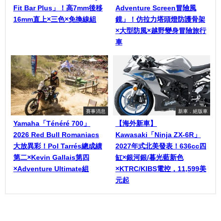
Fit Bar Plus」！高7mm後移
Adventure Screen冒險風
16mm直上×三色×免換線組
鏡」！仿拉力塔頭燈防護骨架
×大型防風×越野變身冒險旅行
車
賽事消息
新車．絕版車
Yamaha「Ténéré 700」
【海外新車】
2026 Red Bull Romaniacs
Kawasaki「Ninja ZX-6R」
大放異彩！Pol Tarrés總成績
2027年式北美發表！636cc四
第二×Kevin Gallais第四
缸×銀河銀/暮光藍新色
×Adventure Ultimate組
×KTRC/KIBS電控，11,599美
元起