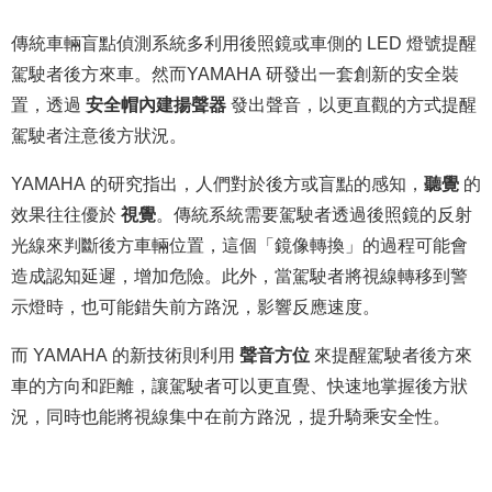
傳統車輛盲點偵測系統多利用後照鏡或車側的 LED 燈號提醒
駕駛者後方來車。然而YAMAHA 研發出一套創新的安全裝
置，透過
安全帽
內建揚聲器
發出聲音，以更直觀的方式提醒
駕駛者注意後方狀況。
YAMAHA 的研究指出，人們對於後方或盲點的感知，
聽覺
的
效果往往優於
視覺
。傳統系統需要駕駛者透過後照鏡的反射
光線來判斷後方車輛位置，這個「鏡像轉換」的過程可能會
造成認知延遲，增加危險。此外，當駕駛者將視線轉移到警
示燈時，也可能錯失前方路況，影響反應速度。
而 YAMAHA 的新技術則利用
聲音方位
來提醒駕駛者後方來
車的方向和距離，讓駕駛者可以更直覺、快速地掌握後方狀
況，同時也能將視線集中在前方路況，提升騎乘安全性。