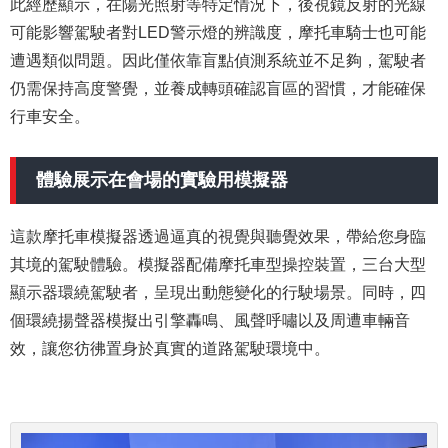
此經歷顯示，在陽光照射等特定情況下，後視鏡反射的光線
可能影響駕駛者對LED警示燈的辨識度，摩托車騎士也可能
遭遇類似問題。因此僅依靠盲點偵測系統並不足夠，駕駛者
仍需保持高度警覺，並養成轉頭確認盲區的習慣，才能確保
行車安全。
體驗展示在會場的實驗用模擬器
這款摩托車模擬器透過逼真的視覺與聽覺效果，帶給您身臨
其境的駕駛體驗。模擬器配備摩托車型操控裝置，三台大型
顯示器環繞駕駛者，呈現出動態變化的行駛場景。同時，四
個環繞揚聲器模擬出引擎轟鳴、風聲呼嘯以及周遭車輛音
效，讓您彷彿置身於真實的道路駕駛環境中。