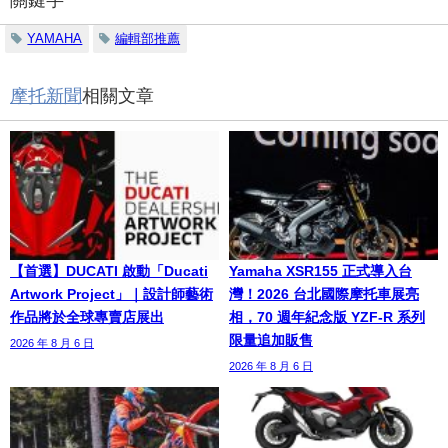
YAMAHA
編輯部推薦
摩托新聞
相關文章
【首選】DUCATI 啟動「Ducati
Yamaha XSR155 正式導入台
Artwork Project」｜設計師藝術
灣！2026 台北國際摩托車展亮
作品將於全球專賣店展出
相，70 週年紀念版 YZF-R 系列
限量追加販售
2026 年 8 月 6 日
2026 年 8 月 6 日