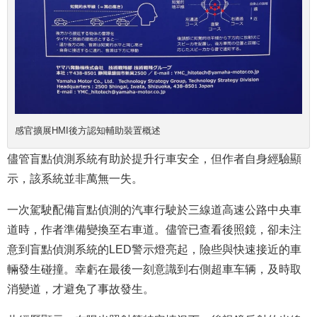
感官擴展HMI後方認知輔助裝置概述
儘管盲點偵測系統有助於提升行車安全，但作者自身經驗顯
示，該系統並非萬無一失。
一次駕駛配備盲點偵測的汽車行駛於三線道高速公路中央車
道時，作者準備變換至右車道。儘管已查看後照鏡，卻未注
意到盲點偵測系統的LED警示燈亮起，險些與快速接近的車
輛發生碰撞。幸虧在最後一刻意識到右側超車车辆，及時取
消變道，才避免了事故發生。