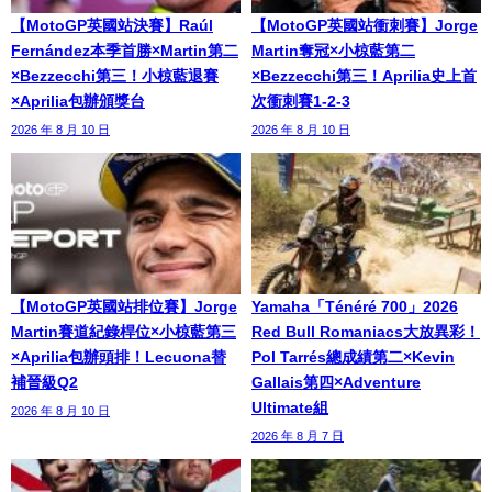
【MotoGP英國站決賽】Raúl
【MotoGP英國站衝刺賽】Jorge
Fernández本季首勝×Martin第二
Martin奪冠×小椋藍第二
×Bezzecchi第三！小椋藍退賽
×Bezzecchi第三！Aprilia史上首
×Aprilia包辦頒獎台
次衝刺賽1-2-3
2026 年 8 月 10 日
2026 年 8 月 10 日
【MotoGP英國站排位賽】Jorge
Yamaha「Ténéré 700」2026
Martin賽道紀錄桿位×小椋藍第三
Red Bull Romaniacs大放異彩！
×Aprilia包辦頭排！Lecuona替
Pol Tarrés總成績第二×Kevin
補晉級Q2
Gallais第四×Adventure
Ultimate組
2026 年 8 月 10 日
2026 年 8 月 7 日