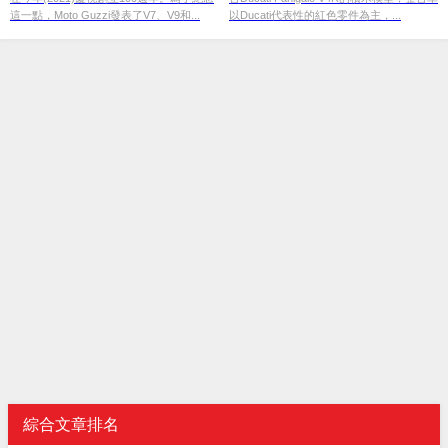
這一點，Moto Guzzi發表了V7、V9和...
以Ducati代表性的紅色零件為主，...
綜合文章排名