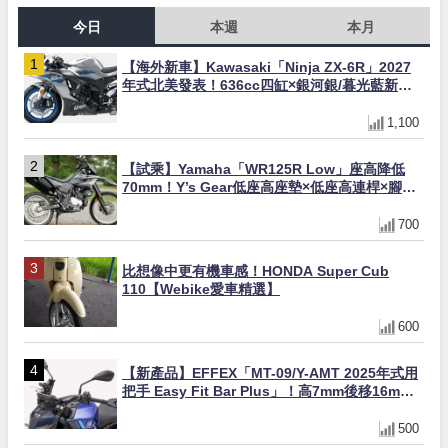
今日
本週
本月
【海外新車】Kawasaki「Ninja ZX-6R」2027
年式北美發表！636cc四缸×銀河銀/暮光藍新色
×KTRC/KIBS電控，11,599美元起
1,100
【試乘】Yamaha「WR125R Low」座高降低
70mm！Y’s Gear低座高座墊×低座高連桿×腳踏
著地感大幅改善，越野初學者推薦
700
比想像中更有機車感！HONDA Super Cub
110【Webike愛車精選】
600
【新產品】EFFEX「MT-09/Y-AMT 2025年式用
把手 Easy Fit Bar Plus」！高7mm後移16mm
直上×三色×免換線組
500