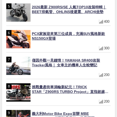
2026最新 Z900RS/SE 人氣TOP10改裝特輯｜
BEET排氣管、OHLINS後避震、ARCHI坐墊
400
PCX家族迎來第三位成員，充滿SUV風格新款
NS150GX登場
300
僅因外觀一見鍾情！YAMAHA SR400改裝
Tracker風格｜ 女車主的機車人生蛻變記
200
挑戰量產街車渦輪新紀元！TRICK
STAR「Z900RS TURBO Project」直指超越
Ducati Superleggera性能
200
義大利Motor Bike Expo首辦 MBE