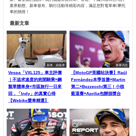
業界動態、新車發布、騎行活動等精彩內容，滿足您對電單車/摩托
車的熱情！
最新文章
新車．絕版車
賽事消息
Vespa「VXL125」車主評價
【MotoGP英國站決賽】Raúl
｜不追求速度的悠閒騎乘×鋼
Fernández本季首勝×Martin
製單體車身×市區旅行一日來
第二×Bezzecchi第三！小椋
回，「Indy」的真實心得
藍退賽×Aprilia包辦頒獎台
【Webike愛車精選】