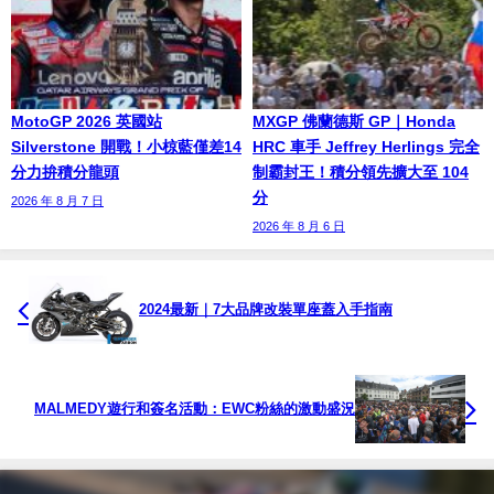
MotoGP 2026 英國站
MXGP 佛蘭德斯 GP｜Honda
Silverstone 開戰！小椋藍僅差14
HRC 車手 Jeffrey Herlings 完全
分力拚積分龍頭
制霸封王！積分領先擴大至 104
分
2026 年 8 月 7 日
2026 年 8 月 6 日
2024最新｜7大品牌改裝單座蓋入手指南
MALMEDY遊行和簽名活動：EWC粉絲的激動盛況