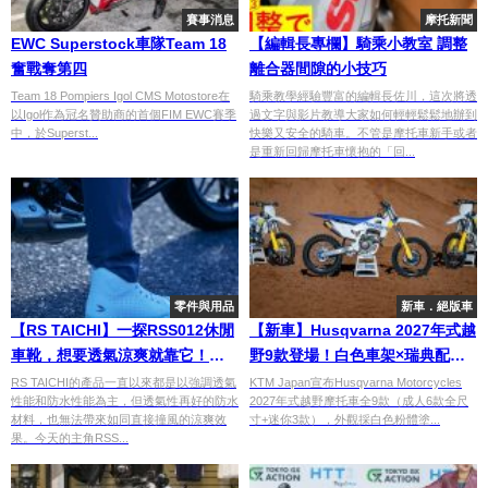
賽事消息
摩托新聞
EWC Superstock車隊Team 18
【編輯長專欄】騎乘小教室 調整
奮戰奪第四
離合器間隙的小技巧
Team 18 Pompiers Igol CMS Motostore在
騎乘教學經驗豐富的編輯長佐川，這次將透
以Igol作為冠名贊助商的首個FIM EWC賽季
過文字與影片教導大家如何輕輕鬆鬆地辦到
中，於Superst...
快樂又安全的騎車。不管是摩托車新手或者
是重新回歸摩托車懷抱的「回...
零件與用品
新車．絕版車
【RS TAICHI】一探RSS012休閒
【新車】Husqvarna 2027年式越
車靴，想要透氣涼爽就靠它！？
野9款登場！白色車架×瑞典配色
夏季騎車必備的騎士部品
×APP引擎調整，日本7月發售
RS TAICHI的產品一直以來都是以強調透氣
KTM Japan宣布Husqvarna Motorcycles
性能和防水性能為主，但透氣性再好的防水
2027年式越野摩托車全9款（成人6款全尺
材料，也無法帶來如同直接撞風的涼爽效
寸+迷你3款），外觀採白色粉體塗...
果。今天的主角RSS...