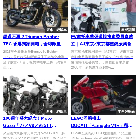
新車．絕版車
摩托新聞
錯過不再？Triumph Bobber
EV摩托車整備環境推進委員會成
TFC 香港獨家開箱，全球限量
立｜AJ東京×東京都整備振興會致
750部
力2035年摩托車全面電動化與人
2025年全新推出嘅Bonneville Bobber
東京摩托車協同組合（AJ東京）與東京都
TFC，是代表品牌嘅頂級手工客製化車型，
自動車整備振興會共同成立「EV摩托車整
才培育
全球限量750台，呢架車唔單止係一架電單
備環境推進委員會」，目標配合東京都
車，...
2035年「新售摩托車100%...
新車．絕版車
零件與用品
100週年盛大紀念！Moto
LEGO即將推出
Guzzi「V7／V9／V85TT
DUCATI「Panigale V4R」積木
Centenario」
模型
來自義大利的摩托車品牌Moto Guzzi，將
Ducati以及樂高LEGO集團推出了史上第一
在今年(2021)慶祝創立100週年。為了紀念
台Ducati Panigale V4R的積木模型，整台車