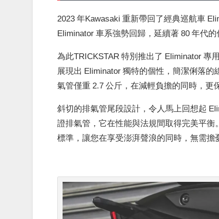
2023 年Kawasaki 重新帶回了經典巡航車 El
Eliminator 車系強勢回歸，延續著 80 年
為此TRICKSTAR 特別推出了 Elimin
展現出 Eliminator 獨特的個性，簡潔俐落
氣管僅重 2.7 公斤，在減輕負擔的同時，
斜切的排氣管尾段設計，令人馬上回想起 Eli
證排氣管，它在性能與法規間取得完美平衡。 81
標準，讓您在享受澎湃聲浪的同時，無需擔