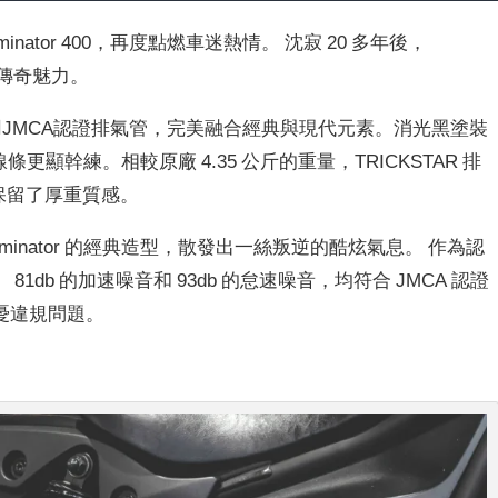
iminator 400，再度點燃車迷熱情。 沈寂 20 多年後，
代的傳奇魅力。
ator 專用JMCA認證排氣管，完美融合經典與現代元素。消光黑塗裝
的線條更顯幹練。相較原廠 4.35 公斤的重量，TRICKSTAR 排
更保留了厚重質感。
minator 的經典造型，散發出一絲叛逆的酷炫氣息。 作為認
db 的加速噪音和 93db 的怠速噪音，均符合 JMCA 認證
憂違規問題。