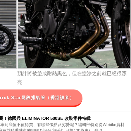
預計將被塗成耐熱黑色，但在塗漆之前就已經很漂
亮
00 Trick Star尾段排氣管（香港讀者）
！德國兵 ELIMINATOR 500SE 改裝零件特輯
SE 這款車到底值不值得買、有哪些優點及劣勢呢？編輯部特別從Webike資料
有並騎乘愛車的經驗及評分(評分以日規400為主)，發現