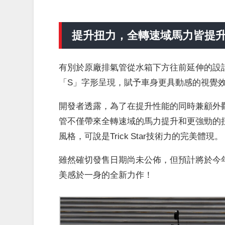
提升扭力，全轉速域馬力皆提
有別於原廠排氣管從水箱下方往前延伸的設
「S」字形呈現，賦予車身更具動感的視覺
開發者透露，為了在提升性能的同時兼顧外
管不僅帶來全轉速域的馬力提升和更強勁的
風格，可說是Trick Star技術力的完美體現。
雖然確切發售日期尚未公佈，但預計將於今年秋
美感於一身的全新力作！