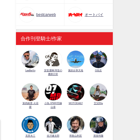
bestcarweb
オートバイ
合作刊登騎士/作家
LeeBerlin
安筌運轉 阿筌の
展的分享天地
G先生
機車日常
第四維度-火花
小魚-97MR究極
MOTODAILY
艾兒Elle
羅
山道
佐川健太郎
克里夫三
和歌山利宏
賀曾利隆