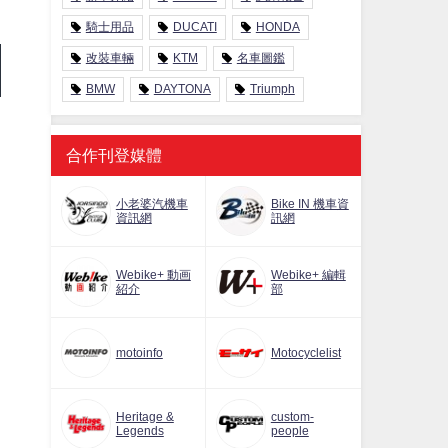
騎士用品
DUCATI
HONDA
改裝車輛
KTM
名車圖鑑
BMW
DAYTONA
Triumph
合作刊登媒體
小老婆汽機車
Bike IN 機車資
資訊網
訊網
Webike+ 動画
Webike+ 編輯
紹介
部
motoinfo
Motocyclelist
Heritage &
custom-
Legends
people