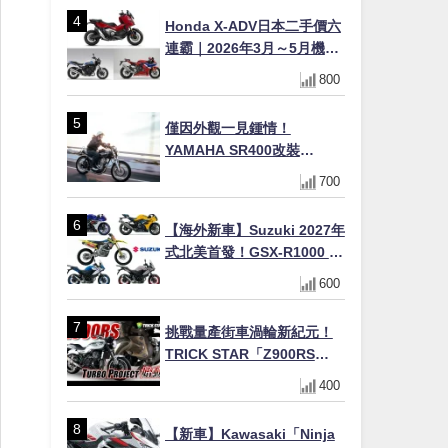
Honda X-ADV日本二手價六
連霸｜2026年3月～5月機車
轉售排行榜 CBR1000RR-R
800
FIREBLADE SP首度躋身前
十
僅因外觀一見鍾情！
YAMAHA SR400改裝
Tracker風格｜ 女車主的機車
700
人生蛻變記
【海外新車】Suzuki 2027年
式北美首發！GSX-R1000 40
週年紀念×SV-7GX新款跨界
600
車×RM-Z450 Ken Roczen
冠軍套件
挑戰量產街車渦輪新紀元！
TRICK STAR「Z900RS
TURBO Project」直指超越
400
Ducati Superleggera性能
【新車】Kawasaki「Ninja