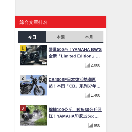
綜合文章排名
今日
本週
本月
限量500台！YAMAHA BW’S
全新「Limited Edition」都
市探索限定色 GOOPiMADE
2,000
聯名包同步登場
CB400SF日本復活熱潮再
起！本田「CB」系列67年傳
奇解密 與CBR差異一次搞懂
1,400
榴槤100公斤、鮪魚60公斤照
扛！YAMAHA印尼125cc速
克達Gear Ultima 2740公里
900
耐操實測