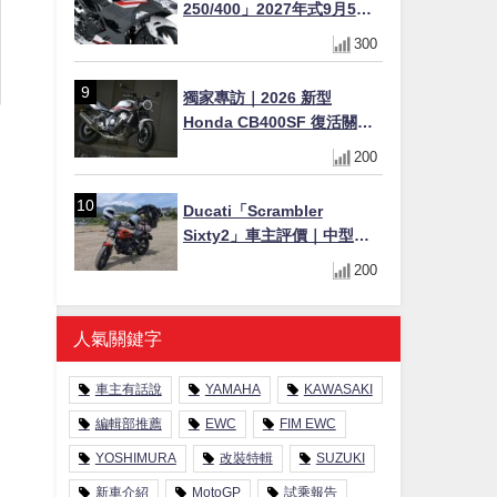
250/400」2027年式9月5日
日本發售！新塗裝登場×價格
300
不變×輔助滑動式離合器
×LED頭燈標配
獨家專訪｜2026 新型
Honda CB400SF 復活關
鍵！沒有 VTEC 為何還能體
200
驗兩段加速感？
Ducati「Scrambler
Sixty2」車主評價｜中型唯
一L型雙缸×400cc氣冷×停產
200
稀有老車入手注意事項
【Webike愛車精選】
人氣關鍵字
車主有話說
YAMAHA
KAWASAKI
編輯部推薦
EWC
FIM EWC
YOSHIMURA
改裝特輯
SUZUKI
新車介紹
MotoGP
試乘報告