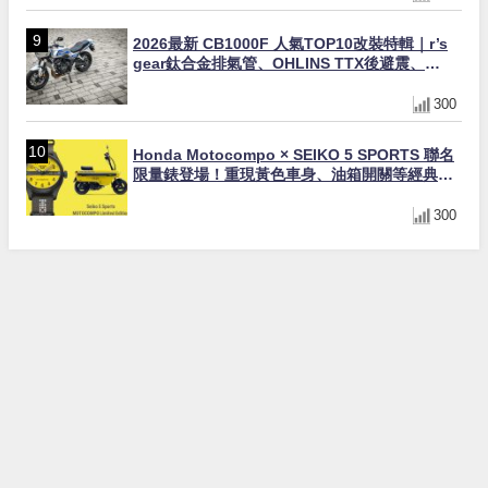
2026最新 CB1000F 人氣TOP10改裝特輯｜r’s
gear鈦合金排氣管、OHLINS TTX後避震、
HONDA頭燈整流罩
300
Honda Motocompo × SEIKO 5 SPORTS 聯名
限量錶登場！重現黃色車身、油箱開關等經典設
計
300