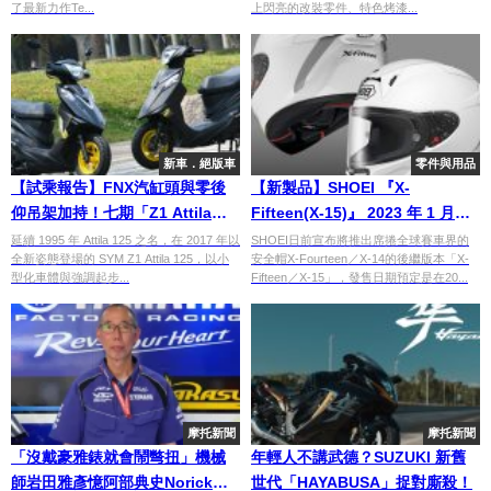
了最新力作Te...
上閃亮的改裝零件、特色烤漆...
新車．絕版車
零件與用品
【試乘報告】FNX汽缸頭與零後
【新製品】SHOEI 『X-
仰吊架加持！七期「Z1 Attila
Fifteen(X-15)』 2023 年 1 月將
125 ABS」
於日本發售！
延續 1995 年 Attila 125 之名，在 2017 年以
SHOEI日前宣布將推出席捲全球賽車界的
全新姿態登場的 SYM Z1 Attila 125，以小
安全帽X-Fourteen／X-14的後繼版本「X-
型化車體與強調起步...
Fifteen／X-15」，發售日期預定是在20...
摩托新聞
摩托新聞
「沒戴豪雅錶就會鬧彆扭」機械
年輕人不講武德？SUZUKI 新舊
師岩田雅彥憶阿部典史Norick｜
世代「HAYABUSA」捉對廝殺！