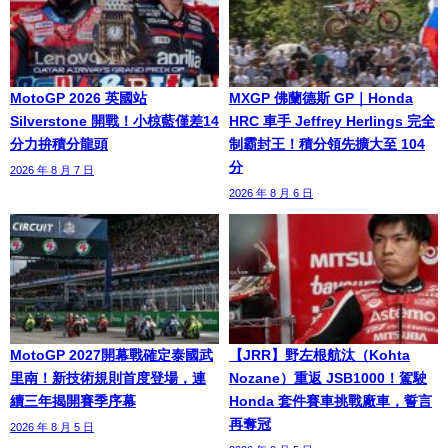
MotoGP 2026 英國站
MXGP 佛蘭德斯 GP｜Honda
Silverstone 開戰！小椋藍僅差14
HRC 車手 Jeffrey Herlings 完全
分力拚積分龍頭
制霸封王！積分領先擴大至 104
分
2026 年 8 月 7 日
2026 年 8 月 6 日
MotoGP 2027開幕戰確定泰國武
【JRR】野左根航汰（Kohta
里南！新技術規則首度登場，連
Nozane）重返 JSB1000！駕駛
續三年揭開賽季序幕
Honda 套件賽車挑戰廠車，誓言
再奪冠
2026 年 8 月 5 日