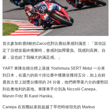
首次參加鈴鹿8耐的Zarco也對比賽結果感到滿意：「當你設
定了目標並最終獲勝時，會感到如釋重負。我感到高興、自
豪，這也給了我極大的滿足感。」
YART 車隊在積分榜上落後 Yoshimura SERT Motul 一分來
到日本，在週六的前十排位賽中獲勝並獲得五分，加上在鈴
鹿首次登上頒獎台獲得的 24 分後，他們將帶著六分的優勢回
到在奧地利的基地。車隊車手分別為 Niccolò Canepa、
Marvin Fritz 和 Karel Hanika。
Canepa 在首圈結束前超越了早些時候領先的 Markus