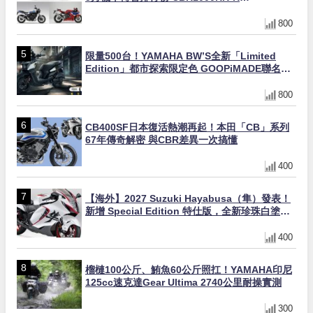
FIREBLADE SP首度躋身前十
800
限量500台！YAMAHA BW’S全新「Limited
Edition」都市探索限定色 GOOPiMADE聯名包
同步登場
800
CB400SF日本復活熱潮再起！本田「CB」系列
67年傳奇解密 與CBR差異一次搞懂
400
【海外】2027 Suzuki Hayabusa（隼）發表！
新增 Special Edition 特仕版，全新珍珠白塗裝
與專屬配備登場
400
榴槤100公斤、鮪魚60公斤照扛！YAMAHA印尼
125cc速克達Gear Ultima 2740公里耐操實測
300