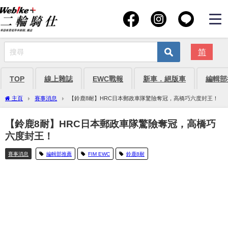
简
TOP
線上雜誌
EWC戰報
新車．絕版車
編輯部
主頁
賽事消息
【鈴鹿8耐】HRC日本郵政車隊驚險奪冠，高橋巧六度封王！
【鈴鹿8耐】HRC日本郵政車隊驚險奪冠，高橋巧
六度封王！
賽事消息
編輯部推薦
FIM EWC
鈴鹿8耐