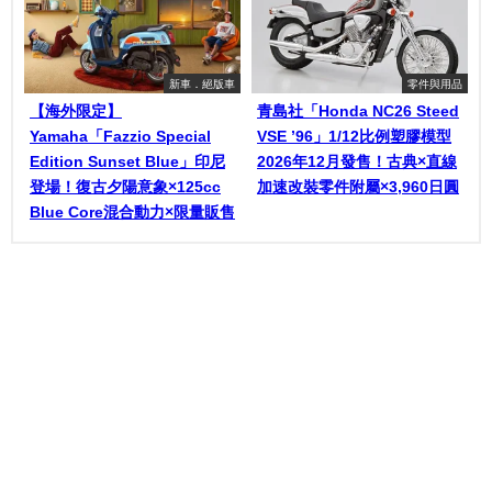
新車．絕版車
零件與用品
【海外限定】
青島社「Honda NC26 Steed
Yamaha「Fazzio Special
VSE ’96」1/12比例塑膠模型
Edition Sunset Blue」印尼
2026年12月發售！古典×直線
登場！復古夕陽意象×125cc
加速改裝零件附屬×3,960日圓
Blue Core混合動力×限量販售