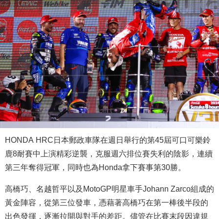
HONDA HRC日本郵政車隊在週日舉行的第45屆可口可樂鈴
鹿8耐賽中上演精彩逆襲，克服週六排位賽失利的陰影，連續
第三年奪得冠軍，同時也為Honda拿下賽事第30勝。
高橋巧、名越哲平以及MotoGP明星車手Johann Zarco組成的
黃金陣容，從第三位發車，憑藉著高橋巧在第一棒後半段的
出色發揮，逐漸拉開與對手的差距。儘管在比賽末段因違規