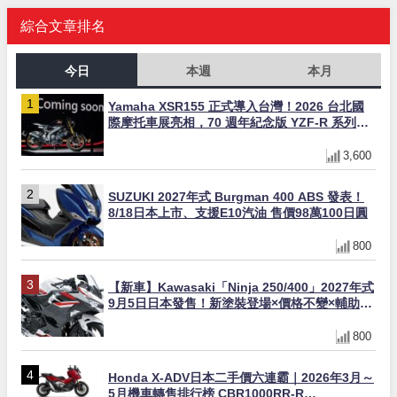
綜合文章排名
今日
本週
本月
Yamaha XSR155 正式導入台灣！2026 台北國
際摩托車展亮相，70 週年紀念版 YZF-R 系列限
量追加販售
3,600
SUZUKI 2027年式 Burgman 400 ABS 發表！
8/18日本上市、支援E10汽油 售價98萬100日圓
800
【新車】Kawasaki「Ninja 250/400」2027年式
9月5日日本發售！新塗裝登場×價格不變×輔助滑
動式離合器×LED頭燈標配
800
Honda X-ADV日本二手價六連霸｜2026年3月～
5月機車轉售排行榜 CBR1000RR-R