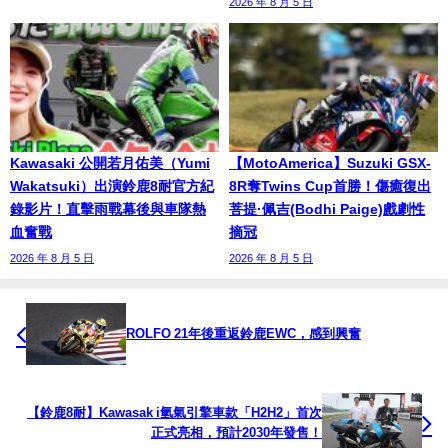
2026 年 8 月 5 日
Kawasaki 公開若月佑美（Yumi
【MotoAmerica】Suzuki GSX-
Wakatsuki）出演鈴鹿8耐官方紀
8R奪Twins Cup首勝！傷癒復出
錄影片！直擊雨戰幕後與車隊熱
菩提·佩吉(Bodhi Paige)戲劇性
血奮戰
摘冠
2026 年 8 月 5 日
2026 年 8 月 5 日
ROLFO 21年後重返鈴鹿EWC，感到興奮
【鈴鹿8耐】Kawasak i氫氣引擎車款「H2H2」首次
正式亮相，預計2030年發售！