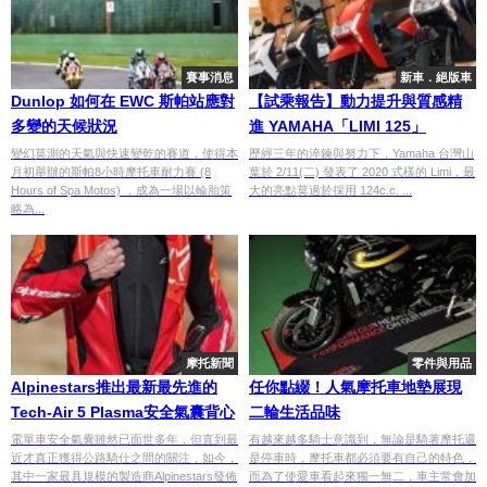
賽事消息
新車．絕版車
Dunlop 如何在 EWC 斯帕站應對
【試乘報告】動力提升與質感精
多變的天候狀況
進 YAMAHA「LIMI 125」
變幻莫測的天氣與快速變乾的賽道，使得本
歷經三年的淬鍊與努力下，Yamaha 台灣山
月初舉辦的斯帕8小時摩托車耐力賽 (8
葉於 2/11(二) 發表了 2020 式樣的 Limi，最
Hours of Spa Motos) ，成為一場以輪胎策
大的亮點莫過於採用 124c.c. ...
略為...
摩托新聞
零件與用品
Alpinestars推出最新最先進的
任你點綴！人氣摩托車地墊展現
Tech-Air 5 Plasma安全氣囊背心
二輪生活品味
電單車安全氣囊雖然已面世多年，但直到最
有越來越多騎士意識到，無論是騎著摩托還
近才真正獲得公路騎仕之間的關注，如今，
是停車時，摩托車都必須要有自己的特色，
其中一家最具規模的製造商Alpinestars發佈
而為了使愛車看起來獨一無二，車主常會加