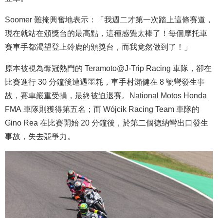
Soomer 難掩興奮地表示：「我週二才第一次踏上這條賽道，
現在就站在頒獎台的最高點，這種感覺太棒了！每個摩托車
賽車手都渴望登上鈴鹿的頒獎台，而我竟然做到了！」
原本被視為奪冠熱門的 Teramoto@J-Trip Racing 車隊，卻在
比賽進行 30 分鐘後遭遇噩耗，車手村瀨健在 8 號彎發生事
故，賽車嚴重受損，最終被迫退賽。National Motos Honda
FMA 車隊則獲得第五名；而 Wójcik Racing Team 車隊的
Gino Rea 在比賽開始 20 分鐘後，於第二個德納彎出口發生
事故，失去競爭力。