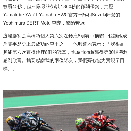
被罰40秒，但車隊最終仍以7.860秒的微弱優勢，力壓
Yamalube YART Yamaha EWC官方車隊和Suzuki陣營的
Yoshimura SERT Motul車隊，驚險奪冠。
這場勝利是高橋巧個人第六次在鈴鹿8耐賽中稱霸，也讓他成
為賽事歷史上最成功的車手之一。他興奮地表示：「我很高
興能第六次贏得鈴鹿8耐的冠軍，也為Honda贏得第30場勝利
感到欣喜。我要感謝我的兩位隊友，我們齊心協力實現了目
標。」