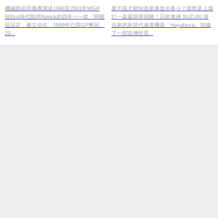
1999巴西GP奪冠×2000日本GP
機械師岩田雅彥講述1998至2001年WGP
要怎樣才能知道新車進步多少？當然是上場
500cc時代陪伴Norick的四年——從「阿根
打一架最簡單明瞭！日前澳洲 SUZUKI 替
背後的阿根廷設定回憶｜連載#29
廷設定」建立信任、1999年巴西GP奪冠、
自家的新世代速度機器「Hayabusa」拍攝
20...
了一部宣傳性質...