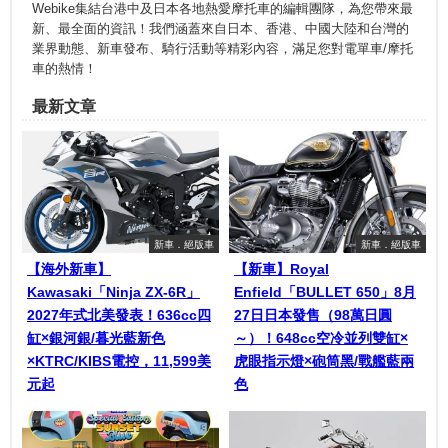
Webike集結台港中及日本各地熱愛摩托車的編輯團隊，為您帶來最
新、最全面的資訊！我們涵蓋來自日本、香港、中國大陸和台灣的
業界動態、新車發布、騎行活動等精彩內容，滿足您對電單車/摩托
車的熱情！
最新文章
新車．絕版車
新車．絕版車
【海外新車】
【新車】Royal
Kawasaki「Ninja ZX-6R」
Enfield「BULLET 650」8月
2027年式北美發表！636cc四
27日日本發售（98萬日圓
缸×銀河銀/暮光藍新色
～）！648cc空冷並列雙缸×
×KTRC/KIBS電控，11,599美
虎眼指示燈×砲筒黑/戰艦藍兩
元起
色