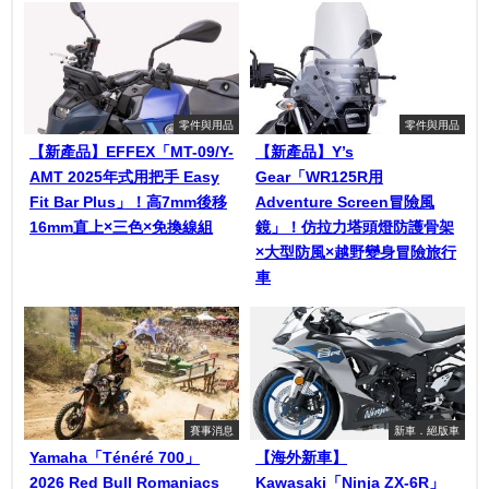
零件與用品
零件與用品
【新產品】EFFEX「MT-09/Y-
【新產品】Y’s
AMT 2025年式用把手 Easy
Gear「WR125R用
Fit Bar Plus」！高7mm後移
Adventure Screen冒險風
16mm直上×三色×免換線組
鏡」！仿拉力塔頭燈防護骨架
×大型防風×越野變身冒險旅行
車
賽事消息
新車．絕版車
Yamaha「Ténéré 700」
【海外新車】
2026 Red Bull Romaniacs
Kawasaki「Ninja ZX-6R」