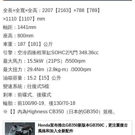
全長×全寬×全高：2207【2163】×788【789】
×1110【1107】mm
軸距：1441mm
座高：800mm
車重：187【181】公斤
引擎：空冷四衝程單缸SOHC2汽門 348.36cc
最大馬力：15.5kW（21PS）/5500rpm
最大扭力：29.4Nm（2.9kg-m）/3000rpm
油箱容量：15.2【15】公升
變速系統：往復式5檔
剎車：前碟式、後碟式
輪胎：前100/90-19、後130/70-18
※【】內為Highness CB350（日本的GB350）規格。
Honda宣布推出GB350新版本GB350C，更注重復古
風格和加入全新配件