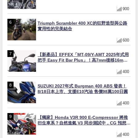
缸×虎眼指示燈×砲筒黑/戰艦藍兩色
900
Triumph Scrambler 400 XC的狂野造型與公路
實用性的完美結合
600
【新產品】EFFEX「MT-09/Y-AMT 2025年式用
把手 Easy Fit Bar Plus」！高7mm後移16mm
直上×三色×免換線組
400
SUZUKI 2027年式 Burgman 400 ABS 發表！
8/18日本上市、支援E10汽油 售價98萬100日圓
400
【獨家】Honda V3R 900 E-Compressor 將推
衍生車系？自然進氣 V3 同步測試中，CG 預想曝
光！
400