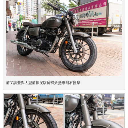
前叉護蓋與大型前擋泥版能有效抵禦飛石撞擊