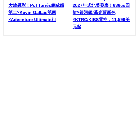
大放異彩！Pol Tarrés總成績
2027年式北美發表！636cc四
第二×Kevin Gallais第四
缸×銀河銀/暮光藍新色
×Adventure Ultimate組
×KTRC/KIBS電控，11,599美
元起