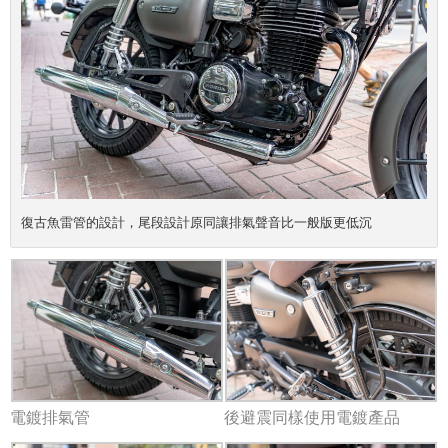
復古魚雷管的設計，尾段設計原同讓排氣聲音比一般版更低沉
電鍍排氣管
後避震同樣使用電鍍產品