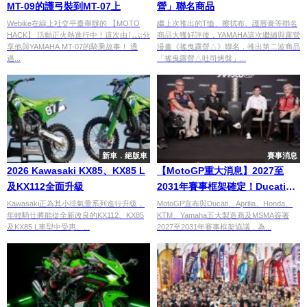
MT-09的護弓裝到MT-07上
營」聯名商品
Webike在線上社交平臺舉辦的 【MOTO
繼上次推出的T恤、擦拭布、護唇膏等聯名
HACK】 活動正火熱進行中！這次由しぶ分
商品大獲好評後，YAMAHA這次繼續與露營
享他與YAMAHA MT-07的騎乘故事！ 透
漫畫《搖曳露營△》聯名，推出第二波商品
過...
「搖曳露營△吐司烤盤」...
新車．絕版車
賽事消息
2026 Kawasaki KX85、KX85 L
【MotoGP重大消息】2027至
及KX112全面升級
2031年賽事框架確定！Ducati、
Aprilia、Honda、KTM、
Kawasaki正為其小排氣量系列進行升級，
MotoGP宣布與Ducati、Aprilia、Honda、
年輕騎仕將能從全新改良的KX112、KX85
KTM、Yamaha五大製造商及MSMA簽署
Yamaha五大廠商共同簽署歷史性
及KX85 L車型中受惠。...
2027至2031年賽事框架協議，為...
長期協議