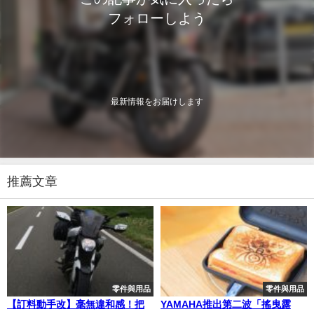
フォローしよう
最新情報をお届けします
推薦文章
零件與用品
零件與用品
【訂料動手改】毫無違和感！把
YAMAHA推出第二波「搖曳露