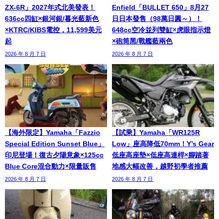
ZX-6R」2027年式北美發表！
Enfield「BULLET 650」8月27
636cc四缸×銀河銀/暮光藍新色
日日本發售（98萬日圓～）！
×KTRC/KIBS電控，11,599美元
648cc空冷並列雙缸×虎眼指示燈
起
×砲筒黑/戰艦藍兩色
2026 年 8 月 7 日
2026 年 8 月 7 日
【海外限定】Yamaha「Fazzio
【試乘】Yamaha「WR125R
Special Edition Sunset Blue」
Low」座高降低70mm！Y’s Gear
印尼登場！復古夕陽意象×125cc
低座高座墊×低座高連桿×腳踏著
Blue Core混合動力×限量販售
地感大幅改善，越野初學者推薦
2026 年 8 月 7 日
2026 年 8 月 7 日