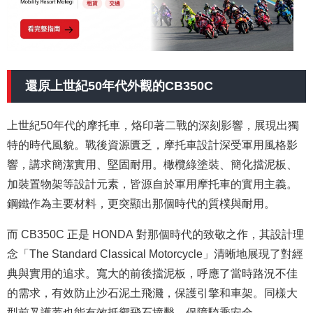
還原
上世紀50年代外觀的CB350C
上世紀50年代的摩托車，烙印著二戰的深刻影響，展現出獨
特的時代風貌。戰後資源匱乏，摩托車設計深受軍用風格影
響，講求簡潔實用、堅固耐用。橄欖綠塗裝、簡化擋泥板、
加裝置物架等設計元素，皆源自於軍用摩托車的實用主義。
鋼鐵作為主要材料，更突顯出那個時代的質樸與耐用。
而 CB350C 正是 HONDA 對那個時代的致敬之作，其設計理
念「The Standard Classical Motorcycle」清晰地展現了對經
典與實用的追求。寬大的前後擋泥板，呼應了當時路況不佳
的需求，有效防止沙石泥土飛濺，保護引擎和車架。同樣大
型前叉護蓋也能有效抵禦飛石撞擊，保障騎乘安全。