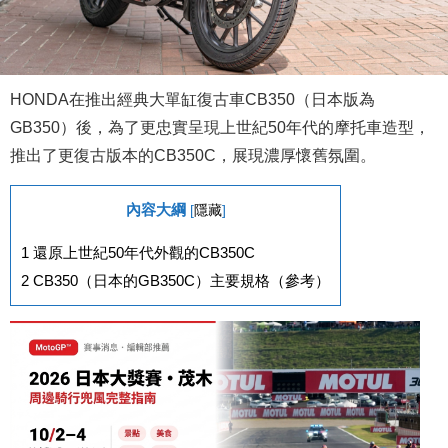
HONDA在推出經典大單缸復古車CB350（日本版為
GB350）後，為了更忠實呈現上世紀50年代的摩托車造型，
推出了更復古版本的CB350C，
展現濃厚懷舊氛圍。
內容大綱
[
隱藏
]
1
還原上世紀50年代外觀的CB350C
2
CB350（日本的GB350C）主要規格（參考）