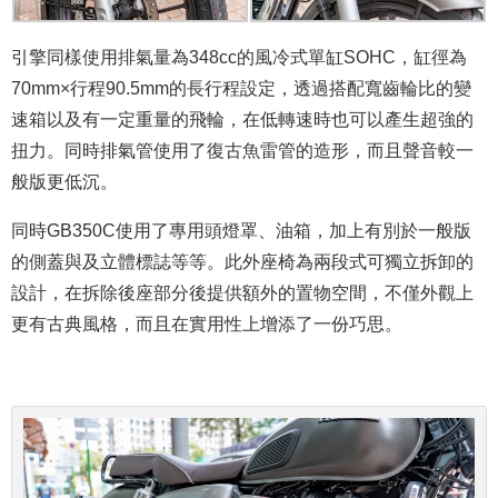
引擎同樣使用排氣量為348cc的風冷式單缸SOHC，缸徑為
70mm×行程90.5mm的長行程設定，透過搭配寬齒輪比的變
速箱以及有一定重量的飛輪，在低轉速時也可以產生超強的
扭力。同時排氣管使用了復古魚雷管的造形，而且聲音較一
般版更低沉。
同時GB350C使用了專用頭燈罩、油箱，加上有別於一般版
的側蓋與及立體標誌等等。此外座椅為兩段式可獨立拆卸的
設計，在拆除後座部分後提供額外的置物空間，不僅外觀上
更有古典風格，而且在實用性上增添了一份巧思。