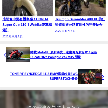
比想像中更有機車感！HONDA
Triumph Scrambler 400 XC的狂
Super Cub 110【Webike愛車精
野造型與公路實用性的完美結合
選】
2026 年 8 月 7 日
2026 年 8 月 7 日
搭載 MotoGP 最新科技，速度傳奇新篇章！全新
Ducati 2025 Panigale V4 / V4S 問世
TONE RT SYNCEDGE 4413 BMW贏得鈴鹿EWC
SUPERSTOCK榮譽
この記事が気に入ったら