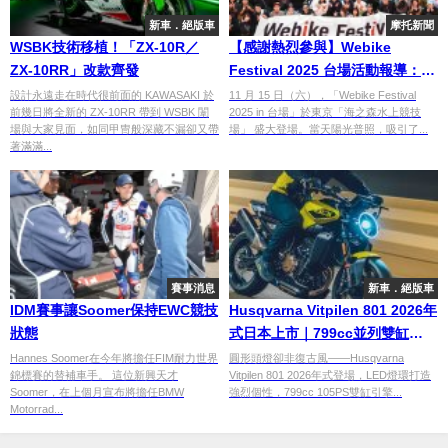
新車．絕版車
摩托新聞
WSBK技術移植！「ZX-10R／
【感謝熱烈參與】Webike
ZX-10RR」改款齊發
Festival 2025 台場活動報導：來
場人數突破 6000 人的摩托車盛
設計永遠走在時代很前面的 KAWASAKI 於
11 月 15 日（六），「Webike Festival
前幾日將全新的 ZX-10RR 帶到 WSBK 闈
2025 in 台場」於東京「海之森水上競技
會！
場與大家見面，如同甲冑般深藏不漏卻又帶
場」 盛大登場。當天陽光普照，吸引了...
著滿滿...
賽事消息
新車．絕版車
IDM賽事讓Soomer保持EWC競技
Husqvarna Vitpilen 801 2026年
狀態
式日本上市｜799cc並列雙缸
105PS獨創設計運動街車
Hannes Soomer在今年將擔任FIM耐力世界
圓形頭燈卻非復古風——Husqvarna
錦標賽的替補車手。 這位新興天才
Vitpilen 801 2026年式登場，LED燈環打造
Soomer，在上個月宣布將擔任BMW
強烈個性，799cc 105PS雙缸引擎...
Motorrad...