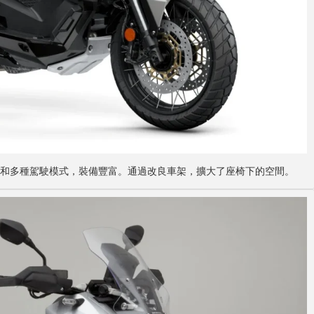
了電子油門和多種駕駛模式，裝備豐富。通過改良車架，擴大了座椅下的空間。