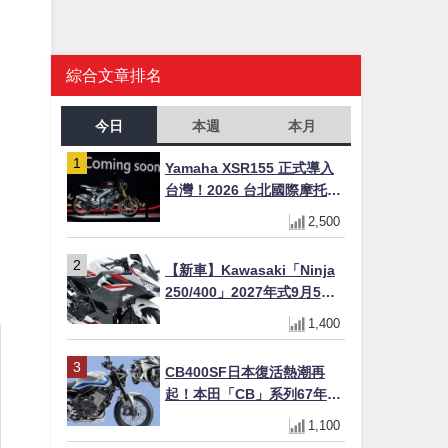
綜合文章排名
今日
本週
本月
Yamaha XSR155 正式導入
台灣！2026 台北國際摩托車
展亮相，70 週年紀念版
2,500
YZF-R 系列限量追加販售
【新車】Kawasaki「Ninja
250/400」2027年式9月5日
日本發售！新塗裝登場×價格
1,400
不變×輔助滑動式離合器
×LED頭燈標配
CB400SF日本復活熱潮再
起！本田「CB」系列67年傳
奇解密 與CBR差異一次搞懂
1,100