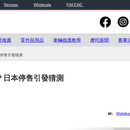
Reviews
Wholesale
FIM EWC
部推薦
零件與用品
車輛維護教學
摩托新聞
賽事
日本停售引發猜測
三代？日本停售引發猜測
Webi