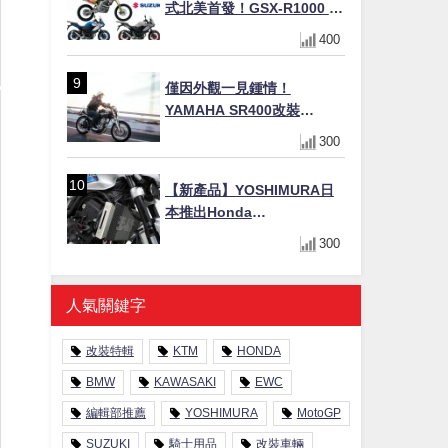
式北美首發！GSX-R1000 40
週年紀念×SV-7GX新款跨界
400
車×RM-Z450 Ken Roczen
冠軍套件
僅因外觀一見鍾情！
YAMAHA SR400改裝
Tracker風格｜ 女車主的機車
300
人生蛻變記
【新產品】YOSHIMURA日
本推出Honda
CB1000F/CB1000 HORNET
300
專用水箱護網，六角網紋設
計質感升級
人氣關鍵字
改裝特輯
KTM
HONDA
BMW
KAWASAKI
EWC
編輯部推薦
YOSHIMURA
MotoGP
SUZUKI
騎士用品
改裝車輛