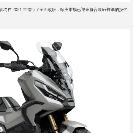
迎。兩者均在 2021 年進行了全面改版，歐洲市場已迎來符合歐5+標準的換代