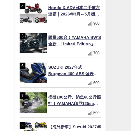
Honda X-ADV日本二手價六
連霸｜2026年3月～5月機車
轉售排行榜 CBR1000RR-R
900
FIREBLADE SP首度躋身前
十
限量500台！YAMAHA BW’S
全新「Limited Edition」都
市探索限定色 GOOPiMADE
700
聯名包同步登場
SUZUKI 2027年式
Burgman 400 ABS 發表！
8/18日本上市、支援E10汽油
600
售價98萬100日圓
榴槤100公斤、鮪魚60公斤照
扛！YAMAHA印尼125cc速
克達Gear Ultima 2740公里
500
耐操實測
【海外新車】Suzuki 2027年