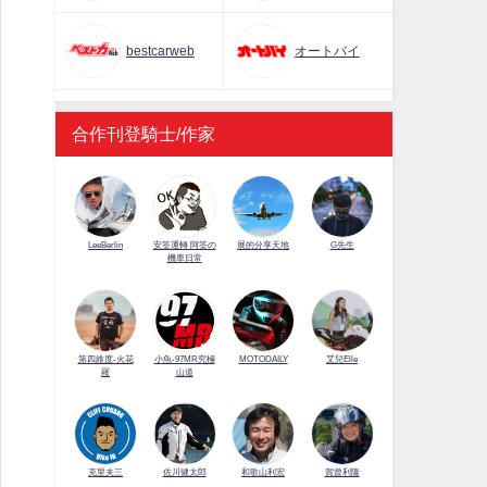
bestcarweb
オートバイ
合作刊登騎士/作家
LeeBerlin
安筌運轉 阿筌の
展的分享天地
G先生
機車日常
第四維度-火花
小魚-97MR究極
MOTODAILY
艾兒Elle
羅
山道
佐川健太郎
克里夫三
和歌山利宏
賀曾利隆