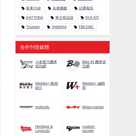
新車介紹
名車圖鑑
試乘報告
DAYTONA
車主有話說
DUCATI
Triumph
YAMAHA
FIM EWC
合作刊登媒體
小老婆汽機車
Bike IN 機車資
資訊網
訊網
Webike+ 動画
Webike+ 編輯
紹介
部
motoinfo
Motocyclelist
Heritage &
custom-
Legends
people