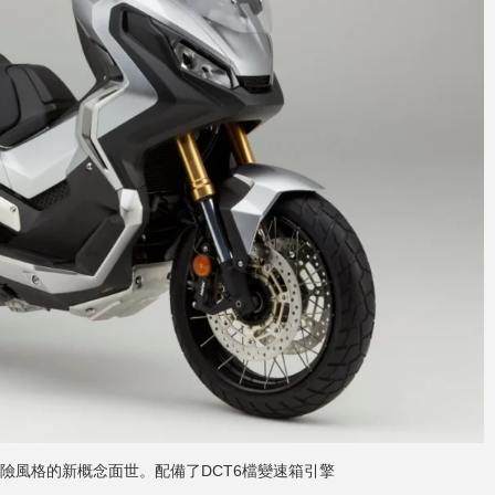
，但以冒險風格的新概念面世。配備了DCT6檔變速箱引擎