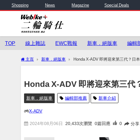
Shopping
News
Magazine
Special Deals
TOP
線上雜誌
EWC戰報
新車．絕版車
編輯
主頁
新車．絕版車
Honda X-ADV 即將迎來第三代？
Honda X-ADV 即將迎來第
新車．絕版車
編輯部推薦
新車介紹
X-ADV
2024年08月06日
20,433
次瀏覽
0篇回應
0
分享