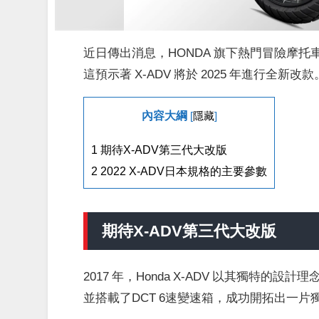
近日傳出消息，HONDA 旗下熱門冒險摩托
這預示著 X-ADV 將於 2025 年進行全新改款
內容大綱
[
隱藏
]
1
期待X-ADV第三代大改版
2
2022 X-ADV日本規格的主要參數
期待X-ADV第三代大改版
2017 年，Honda X-ADV 以其獨特
並搭載了DCT 6速變速箱，成功開拓出一片