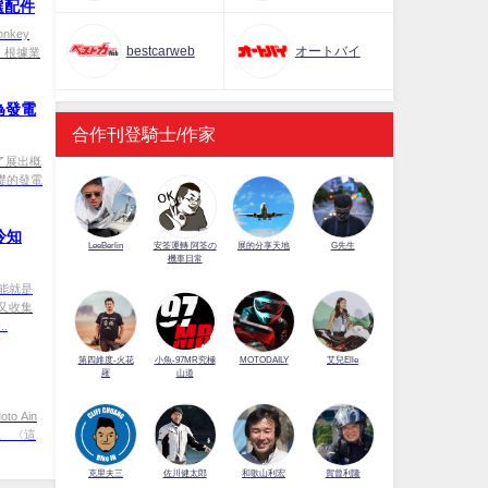
選配件
key
bestcarweb
オートバイ
款。根據業
為發電
合作刊登騎士/作家
表了展出概
礎的發電
冷知
LeeBerlin
安筌運轉 阿筌の
展的分享天地
G先生
機車日常
能就是
又收集
.
第四維度-火花
小魚-97MR究極
MOTODAILY
艾兒Elle
羅
山道
to Ain
。 〈這
佐川健太郎
克里夫三
和歌山利宏
賀曾利隆