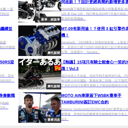
同改款！？設計更經典簡約新增更多
大廠 一直
Honda旗下備受歡迎的兩款經典小排氣量車款 Mon
RICK
125 和 Dax 125，預計將在2024年7月進行改
界消息和電腦繪...
新車．絕版車
係繼續並
MT-09有新用途！？使用 3 缸引擎作
機！
弟探索
Yamaha在「2023橫濱人與車的技術展」上發
長期合作關係
要，並首次公開了以MT-09的直列三缸引擎為基
引擎。該展覽中，Yamaha...
摩托新聞
50RS迎
【熱議】15項只有騎士能會心一笑的
識！Vol.3
式車型，其中
或許你本人不知道，但你平時不經意的行為，可
預料的消息，
每位騎士的共通點；緊接在第二回後，以下我們
了另外15項只有摩托車騎士才能深刻體會的冷知..
摩托新聞
年身兼數職
MOTO AIN車隊簽下WSBK賽車手
TAMBURINI簽訂EWC合約
lvain
年...
Roberto Tamburini在2023年FIM EWC賽季加入Mo
車隊後，把他的短距離賽車技能轉移到耐力場上
位3...
賽事消息