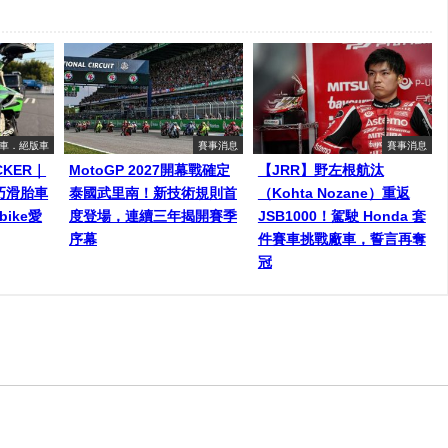
車．絕版車
賽事消息
賽事消息
ACKER｜
MotoGP 2027開幕戰確定
【JRR】野左根航汰
巧滑胎車
泰國武里南！新技術規則首
（Kohta Nozane）重返
ike愛
度登場，連續三年揭開賽季
JSB1000！駕駛 Honda 套
序幕
件賽車挑戰廠車，誓言再奪
冠