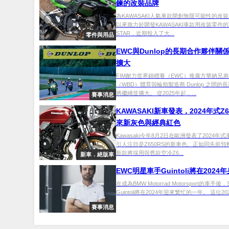
鍊的改裝品牌
為KAWASAKI人氣車款開創無限可能性的改裝
以來致力於開發KAWASAKI車款用改裝零件的T
STAR，近期投入了大...
零件與用品
EWC與Dunlop的長期合作夥伴關
擴大
FIM耐力世界錦標賽（EWC）推廣方華納兄
（WBD）體育與輪胎製造商 Dunlop 之間的
將繼續並擴大。 從2025年起，...
賽事消息
KAWASAKI新車發表，2024年式Z6
來新灰色與經典紅色
Kawasaki今年8月2日在歐洲發表了2024年
引人注目是Z650RS的新車色。正如同先前
新款將採用與舊款空冷Z6...
新車．絕版車
EWC明星車手Guintoli將在2024
在成為BMW Motorrad Motorsport的車手後，Sy
Guintoli將在2024年迎來繁忙的一年。 這位2021
賽事消息