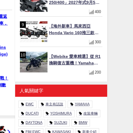
250/400」2027年式9月5日
日本發售！新塗裝登場×價格
400
不變×輔助滑動式離合器
）重返
×LED頭燈標配
廠車，
【海外新車】馬來西亞
Honda Vario 160推三款新
色！售價10,498令吉(約台幣
300
7.1萬/港幣1.99萬)
ins
ge)
【Webike 愛車精選】從 R1
換騎復古重機！Yamaha
XSR900 (900cc) 車主「サ
200
ー」先生真實心得與改裝藍
開戰！
圖
倒數
人氣關鍵字
EWC
車主有話說
YAMAHA
DUCATI
YOSHIMURA
改裝車輛
DAYTONA
SUZUKI
BMW
FIM EWC
KAWASAKI
新車介紹