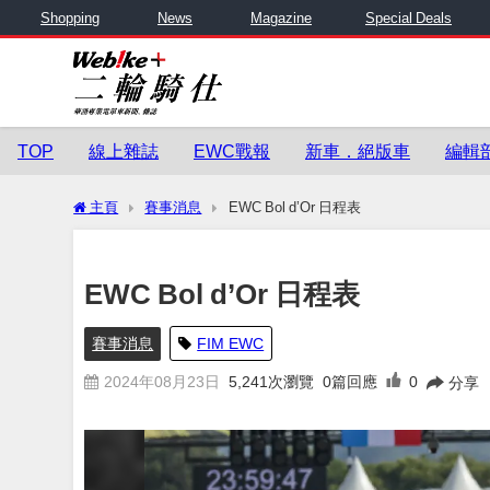
Shopping
News
Magazine
Special Deals
TOP
線上雜誌
EWC戰報
新車．絕版車
編輯
主頁
賽事消息
EWC Bol d’Or 日程表
EWC Bol d’Or 日程表
賽事消息
FIM EWC
2024年08月23日
5,241
次瀏覽
0篇回應
0
分享