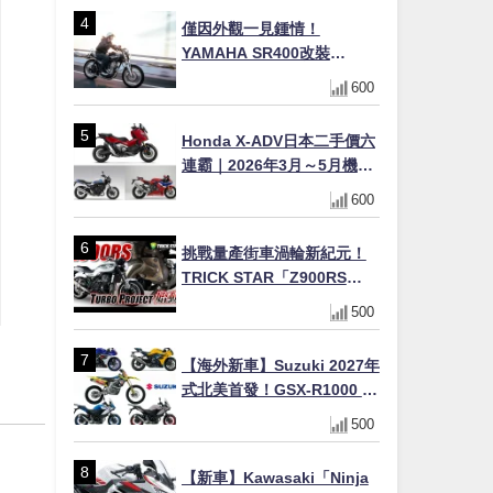
僅因外觀一見鍾情！
YAMAHA SR400改裝
Tracker風格｜ 女車主的機車
600
人生蛻變記
Honda X-ADV日本二手價六
連霸｜2026年3月～5月機車
轉售排行榜 CBR1000RR-R
600
FIREBLADE SP首度躋身前
十
挑戰量產街車渦輪新紀元！
TRICK STAR「Z900RS
TURBO Project」直指超越
500
Ducati Superleggera性能
【海外新車】Suzuki 2027年
式北美首發！GSX-R1000 40
週年紀念×SV-7GX新款跨界
500
車×RM-Z450 Ken Roczen
冠軍套件
【新車】Kawasaki「Ninja