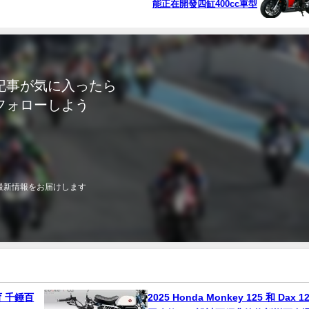
能正在開發四缸400cc車型
記事が気に入ったら
フォローしよう
最新情報をお届けします
育 千錘百
2025 Honda Monkey 125 和 Dax 1