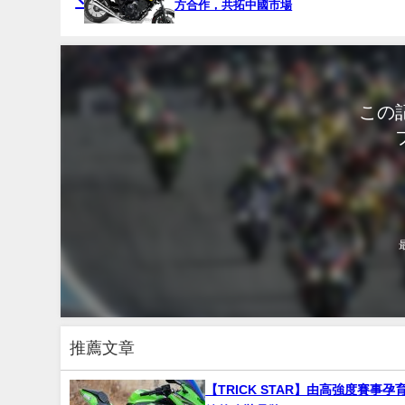
方合作，共拓中國市場
この
推薦文章
【TRICK STAR】由高強度賽事孕