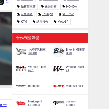
編輯部推薦
改裝特輯
HONDA
名車圖鑑
Triumph
騎士用品
KTM
試乘報告
MotoGP
合作刊登媒體
小老婆汽機車
Bike IN 機車資
資訊網
訊網
Webike+ 動画
Webike+ 編輯
紹介
部
motoinfo
Motocyclelist
Heritage &
custom-
25 一
Legends
people