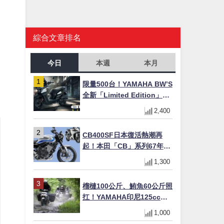
綜合文章排名
今日
本週
本月
限量500台！YAMAHA BW’S
全新「Limited Edition」都
市探索限定色 GOOPiMADE
2,400
聯名包同步登場
CB400SF日本復活熱潮再
起！本田「CB」系列67年傳
奇解密 與CBR差異一次搞懂
1,300
榴槤100公斤、鮪魚60公斤照
扛！YAMAHA印尼125cc速
克達Gear Ultima 2740公里
1,000
耐操實測