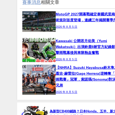
賽事消息
相關文章
MotoGP 2027開幕戰確定泰國武里
術規則首度登場，連續三年揭開賽季
2026 年 8 月 5 日
Kawasaki 公開若月佑美（Yumi
Wakatsuki）出演鈴鹿8耐官方紀錄
擊雨戰幕後與車隊熱血奮戰
2026 年 8 月 5 日
【NHRA】Suzuki Hayabusa鈴
蓋吉·赫雷拉(Gage Herrera)逆轉
挑戰賽」冠軍，索諾瑪(Sonoma)對
兄弟
2026 年 8 月 5 日
為新型CB400鋪路？日本Honda、五羊、新