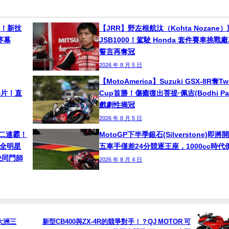
南！新技
【JRR】野左根航汰（Kohta Nozane
序幕
JSB1000！駕駛 Honda 套件賽車挑戰
誓言再奪冠
2026 年 8 月 5 日
【MotoAmerica】Suzuki GSX-8R奪Tw
影片！直
Cup首勝！傷癒復出菩提·佩吉(Bodhi Pai
戲劇性摘冠
2026 年 8 月 5 日
木隼二連霸！
MotoGP下半季銀石(Silverstone)即將
奪「全明星
五車手僅差24分競逐王座，1000cc時代
決同門師
2026 年 8 月 4 日
大洲三
新型CB400與ZX-4R的競爭對手！？QJ MOTOR 可