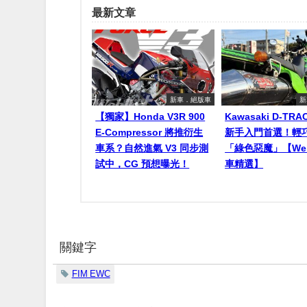
最新文章
新車．絕版車
新
【獨家】Honda V3R 900
Kawasaki D-TR
E-Compressor 將推衍生
新手入門首選！輕
車系？自然進氣 V3 同步測
「綠色惡魔」【Web
試中，CG 預想曝光！
車精選】
關鍵字
FIM EWC