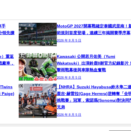
車手
MotoGP 2027開幕戰確定泰國武里南！
！積分領先擴
術規則首度登場，連續三年揭開賽季序幕
2026 年 8 月 5 日
ne）重返
Kawasaki 公開若月佑美（Yumi
挑戰廠車，
Wakatsuki）出演鈴鹿8耐官方紀錄影片
擊雨戰幕後與車隊熱血奮戰
2026 年 8 月 5 日
奪Twins
【NHRA】Suzuki Hayabusa鈴木隼二
aige)
蓋吉·赫雷拉(Gage Herrera)逆轉奪「全
挑戰賽」冠軍，索諾瑪(Sonoma)對決同
兄弟
2026 年 8 月 5 日