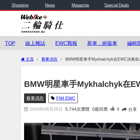
Shopping
News
Magazine
Special Deals
TOP
線上雜誌
EWC戰報
新車．絕版車
編輯
主頁
賽事消息
BMW明星車手Mykhalchyk在EWC決賽
BMW明星車手Mykhalchyk在
賽事消息
FIM EWC
2024年08月26日
5,744
次瀏覽
0篇回應
0
分享