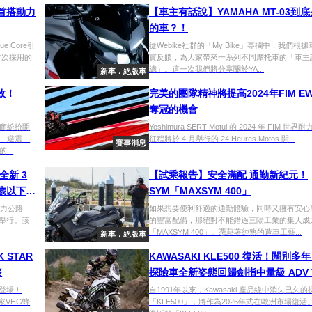
達首搭動力
【車主有話說】YAMAHA MT-03到
的車？！
ue Core引
從Webike社群的「My Bike」專欄中，我們根
達首次採用的
實反饋，為大家帶來一系列不同摩托車的「車主
總」。這一次我們將分享關於YA...
新車．絕版車
效！
完美的團隊精神將提高2024年FIM E
奪冠的機會
商紛紛開
Yoshimura SERT Motul 的 2024 年 FIM 世
、避震、
征程將於 4 月舉行的 24 Heures Motos 開...
賽事消息
..
全新 3
【試乘報告】安全滿配 通勤新紀元！
歲以下車
SYM「MAXSYM 400」
時耐力公路
如果想要便利舒適的通勤體驗，同時又擁有安心
道舉行。該
的豐富配備，那絕對不能錯過三陽工業的集大成
「MAXSYM 400」。憑藉著純熟的造車工藝...
新車．絕版車
K STAR
KAWASAKI KLE500 復活！闊別多
表
探險車全新姿態回歸劍指中量級 ADV
場！
配件登場！
自1991年以來，Kawasaki 產品線中消失已久
家VHG蜂
「KLE500」，將作為2026年式在歐洲市場復活