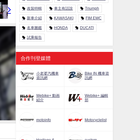
改裝特輯
車主有話說
Triumph
新車介紹
KAWASAKI
FIM EWC
名車圖鑑
HONDA
DUCATI
試乘報告
合作刊登媒體
小老婆汽機車
Bike IN 機車資
資訊網
訊網
Webike+ 動画
Webike+ 編輯
紹介
部
motoinfo
Motocyclelist