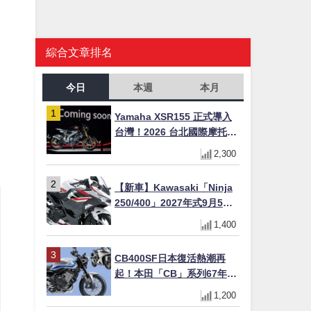
綜合文章排名
今日
本週
本月
Yamaha XSR155 正式導入
台灣！2026 台北國際摩托車
展亮相，70 週年紀念版
2,300
YZF-R 系列限量追加販售
【新車】Kawasaki「Ninja
250/400」2027年式9月5日
日本發售！新塗裝登場×價格
1,400
不變×輔助滑動式離合器
×LED頭燈標配
CB400SF日本復活熱潮再
起！本田「CB」系列67年傳
奇解密 與CBR差異一次搞懂
1,200