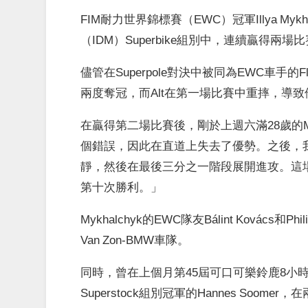
FIM耐力世界錦標賽（EWC）冠軍Illya M
（IDM）Superbike組別中，連續贏得
儘管在Superpole對決中被同為EWC車手的Fl
兩度奪冠，而Alt在第一場比賽中重摔，導
在贏得第二場比賽後，剛於上週六滿28歲的M
個錯誤，因此在直道上失去了優勢。之後，
靜，然後在最後三分之一階段展開進攻。這
第十次勝利。」
Mykhalchyk的EWC隊友Bálint Kovács和P
Van Zon-BMW車隊。
同時，曾在上個月第45屆可口可樂鈴鹿8小時耐力賽中
Superstock組別冠軍的Hannes Soome