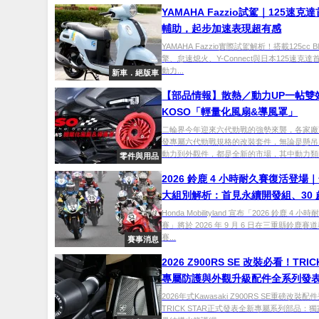
YAMAHA Fazzio試駕｜125速克
輔助，起步加速表現超有感
YAMAHA Fazzio實際試駕解析！搭載125cc Bl
擎、怠速熄火、Y-Connect與日本125速克
動力...
新車．絕版車
【部品情報】散熱／動力UP一帖雙
KOSO「輕量化風扇&導風罩」
二輪界今年迎來六代勁戰的強勢來襲，各家廠
發專屬六代勁戰規格的改裝套件，無論是懸吊
動力到外觀件，都是全新的市場，其中動力類的.
零件與用品
2026 鈴鹿 4 小時耐久賽復活登場｜
大組別解析：首見永續開發組、30 
手直指 8 耐殿堂
Honda Mobilityland 宣布「2026 鈴鹿 4 小
賽」將於 2026 年 9 月 6 日在三重縣鈴鹿賽
賽...
賽事消息
2026 Z900RS SE 改裝必看！TRIC
專屬防護與外觀升級配件全系列發
2026年式Kawasaki Z900RS SE重磅改裝
TRICK STAR正式發表全新專屬系列部品：獨