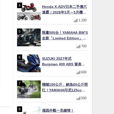
Honda X-ADV日本二手價六
連霸｜2026年3月～5月機車
轉售排行榜 CBR1000RR-R
1,100
FIREBLADE SP首度躋身前
十
限量500台！YAMAHA BW’S
全新「Limited Edition」都
市探索限定色 GOOPiMADE
700
聯名包同步登場
SUZUKI 2027年式
Burgman 400 ABS 發表！
8/18日本上市、支援E10汽油
600
售價98萬100日圓
榴槤100公斤、鮪魚60公斤照
扛！YAMAHA印尼125cc速
克達Gear Ultima 2740公里
500
耐操實測
僅因外觀一見鍾情！