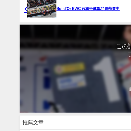
Bol d'Or EWC 冠軍爭奪戰門票熱賣中
この
推薦文章