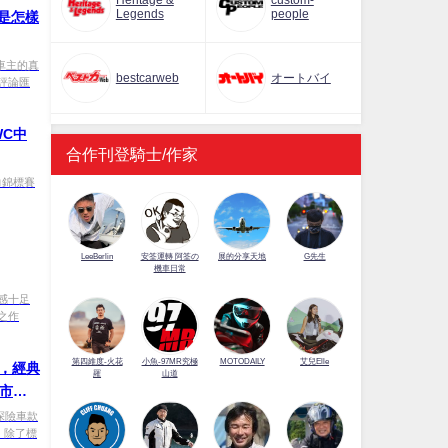
Heritage &
custom-
Legends
people
底是怎樣
據車主的真
bestcarweb
オートバイ
評論匯
WC中
合作刊登騎士/作家
界耐力錦標賽
LeeBerlin
安筌運轉 阿筌の
展的分享天地
G先生
機車日常
感十足
之作
第四維度-火花
小魚-97MR究極
MOTODAILY
艾兒Elle
年，經典
羅
山道
 市
的探險車款
。除了標