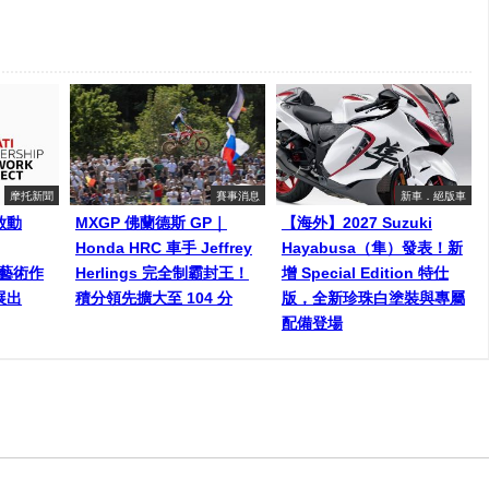
摩托新聞
賽事消息
新車．絕版車
啟動
MXGP 佛蘭德斯 GP｜
【海外】2027 Suzuki
Honda HRC 車手 Jeffrey
Hayabusa（隼）發表！新
師藝術作
Herlings 完全制霸封王！
增 Special Edition 特仕
展出
積分領先擴大至 104 分
版，全新珍珠白塗裝與專屬
配備登場