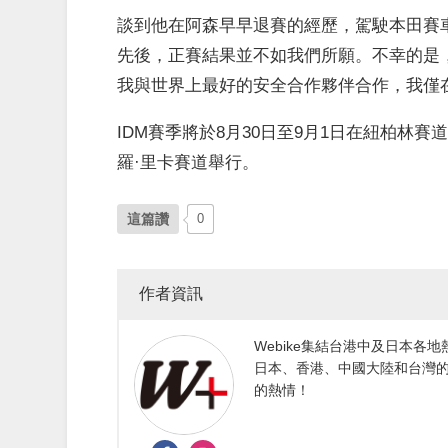
談到他在阿森早早退賽的經歷，駕駛本田賽車的A
先後，正賽結果並不如我們所願。不幸的是，
我與世界上最好的安全合作夥伴合作，我僅
IDM賽季將於8月30日至9月1日在紐柏林賽道繼
羅·里卡賽道舉行。
這篇讚
0
作者資訊
Webike集結台港中及日本
日本、香港、中國大陸和台灣的
的熱情！