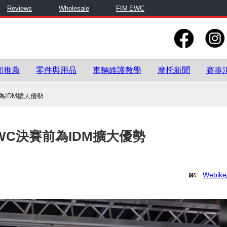
Reviews
Wholesale
FIM EWC
部推薦
零件與用品
車輛維護教學
摩托新聞
賽事
前為IDM擴大優勢
EWC決賽前為IDM擴大優勢
Webi