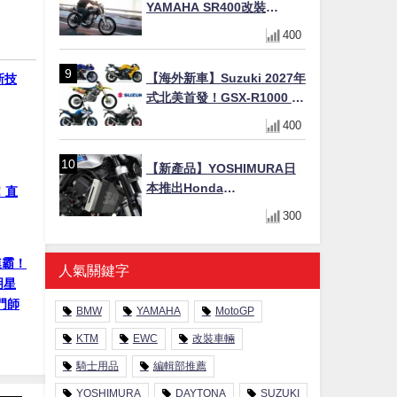
YAMAHA SR400改裝
Tracker風格｜ 女車主的機車
400
人生蛻變記
【海外新車】Suzuki 2027年
新技
式北美首發！GSX-R1000 40
週年紀念×SV-7GX新款跨界
400
車×RM-Z450 Ken Roczen
冠軍套件
【新產品】YOSHIMURA日
本推出Honda
！直
CB1000F/CB1000 HORNET
300
專用水箱護網，六角網紋設
計質感升級
連霸！
人氣關鍵字
明星
門師
BMW
YAMAHA
MotoGP
KTM
EWC
改裝車輛
騎士用品
編輯部推薦
YOSHIMURA
DAYTONA
SUZUKI