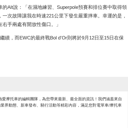
lt說：「在濕地練習、Superpole預賽和排位賽中取得領
一次故障讓我在時速221公里下發生嚴重摔車。幸運的是，
在右手兩處有開放性傷口。」
續，而EWC的最終戰Bol d’Or則將於9月12日至15日在保
各地熱愛摩托車的編輯團隊，為您帶來最新、最全面的資訊！我們涵蓋來自
業界動態、新車發布、騎行活動等精彩內容，滿足您對電單車/摩托車