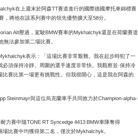
ykhalchyk在上週末於阿森TT賽道進行的國際德國摩托車錦標賽
兩場比賽，將他在該系列賽中的領先優勢擴大至58分。
orian Alt壓過，駕駛BMW賽車的Mykhalchyk還是在荷蘭賽
致他無法參加第二場比賽。
ykhalchyk表示：「這場比賽非常艱難。我在起步時犯了一
我必須保持冷靜。周圍的選手速度非常快。我觀察並·保持冷
場比賽比第一場更有挑戰性。但我很開心，這是我在阿森的
hilipp Steinmayr與這位烏克蘭車手共同效力於Champion-alpha-
隨TONE RT Syncedge 4413 BMW車隊奪得
r，在兩場比賽中均獲得第二名，僅次於Mykhalchyk。