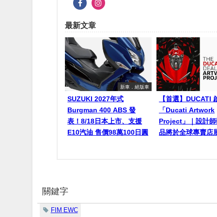
最新文章
新車．絕版車
SUZUKI 2027年式
【首選】DUCATI 
Burgman 400 ABS 發
「Ducati Artwork
表！8/18日本上市、支援
Project」｜設計
E10汽油 售價98萬100日圓
品將於全球專賣店
關鍵字
FIM EWC