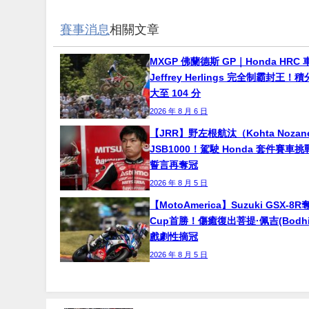
賽事消息
相關文章
MXGP 佛蘭德斯 GP｜Honda HRC 
Jeffrey Herlings 完全制霸封王
大至 104 分
2026 年 8 月 6 日
【JRR】野左根航汰（Kohta Noza
JSB1000！駕駛 Honda 套件賽車
誓言再奪冠
2026 年 8 月 5 日
【MotoAmerica】Suzuki GSX-8R
Cup首勝！傷癒復出菩提·佩吉(Bodhi P
戲劇性摘冠
2026 年 8 月 5 日