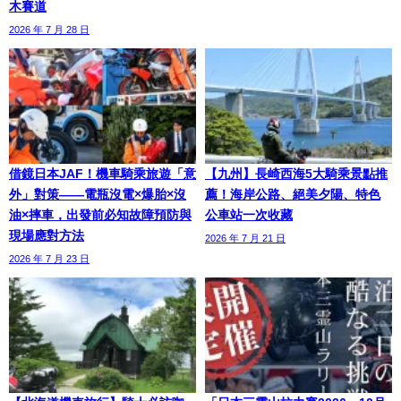
木賽道
2026 年 7 月 28 日
借鏡日本JAF！機車騎乘旅遊「意
【九州】長崎西海5大騎乘景點推
外」對策——電瓶沒電×爆胎×沒
薦！海岸公路、絕美夕陽、特色
油×摔車，出發前必知故障預防與
公車站一次收藏
現場應對方法
2026 年 7 月 21 日
2026 年 7 月 23 日