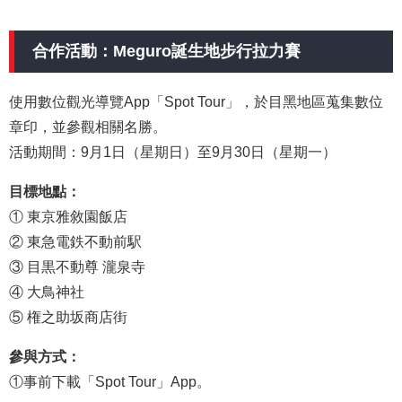
合作活動：Meguro誕生地步行拉力賽
使用數位觀光導覽App「Spot Tour」，於目黑地區蒐集數位
章印，並參觀相關名勝。
活動期間：9月1日（星期日）至9月30日（星期一）
目標地點：
① 東京雅敘園飯店
②
東急電鉄不動前駅
③
目黒不動尊 瀧泉寺
④ 大鳥神社
⑤
権之助坂商店街
參與方式：
①
事前下載「Spot Tour」App。