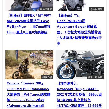
零件與用品
零件與用品
【新產品】EFFEX「MT-09/Y-
【新產品】Y’s
AMT 2025年式用把手 Easy
Gear「WR125R用
Fit Bar Plus」！高7mm後移
Adventure Screen冒險風
16mm直上×三色×免換線組
鏡」！仿拉力塔頭燈防護骨架
×大型防風×越野變身冒險旅行
車
賽事消息
新車．絕版車
Yamaha「Ténéré 700」
【海外新車】
2026 Red Bull Romaniacs
Kawasaki「Ninja ZX-6R」
大放異彩！Pol Tarrés總成績
2027年式北美發表！636cc四
第二×Kevin Gallais第四
缸×銀河銀/暮光藍新色
×Adventure Ultimate組
×KTRC/KIBS電控，11,599美