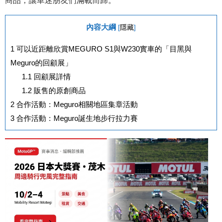
商品，讓車迷朋友們滿載而歸。
內容大綱
[
隱藏
]
1
可以近距離欣賞MEGURO S1與W230實車的「目黑與
Meguro的回顧展」
1.1
回顧展詳情
1.2
販售的原創商品
2
合作活動：Meguro相關地區集章活動
3
合作活動：Meguro誕生地步行拉力賽