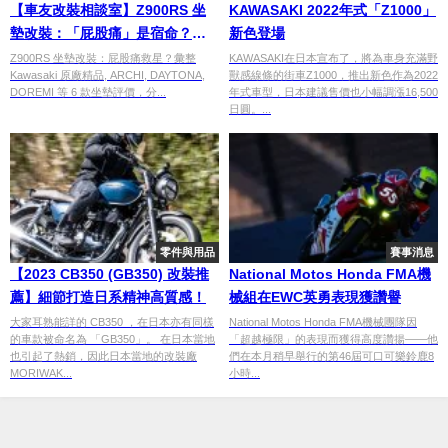
【車友改裝相談室】Z900RS 坐
KAWASAKI 2022年式「Z1000」
墊改裝：「屁股痛」是宿命？
新色登場
「外觀」與「舒適」的終極對決
Z900RS 坐墊改裝：屁股痛救星？彙整
KAWASAKI在日本宣布了，將為車身充滿野
Kawasaki 原廠精品, ARCHI, DAYTONA,
獸感線條的街車Z1000，推出新色作為2022
｜台日車友評價匯總
DOREMI 等 6 款坐墊評價，分...
年式車型，日本建議售價也小幅調漲16,500
日圓。...
零件與用品
賽事消息
【2023 CB350 (GB350) 改裝推
National Motos Honda FMA機
薦】細節打造日系精神高質感！
械組在EWC英勇表現獲讚譽
大家耳熟能詳的 CB350 ，在日本亦有同樣
National Motos Honda FMA機械團隊因
的車款被命名為 「GB350」。 在日本當地
「超越極限」的表現而獲得高度讚揚——他
也引起了熱銷，因此日本當地的改裝廠
們在本月稍早舉行的第46屆可口可樂鈴鹿8
MORIWAK...
小時...