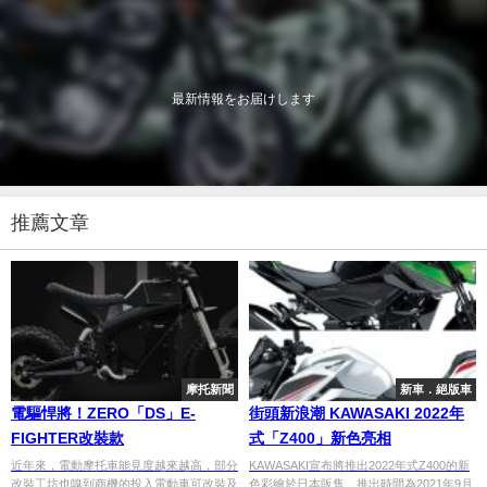
最新情報をお届けします
推薦文章
摩托新聞
新車．絕版車
電驅悍將！ZERO「DS」E-
街頭新浪潮 KAWASAKI 2022年
FIGHTER改裝款
式「Z400」新色亮相
近年來，電動摩托車能見度越來越高，部分
KAWASAKI宣布將推出2022年式Z400的新
改裝工坊也嗅到商機的投入電動車可改裝及
色彩繪於日本販售，推出時間為2021年9月