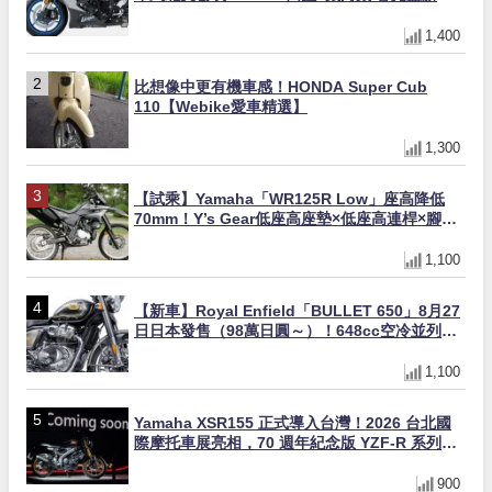
×KTRC/KIBS電控，11,599美元起
1,400
比想像中更有機車感！HONDA Super Cub
110【Webike愛車精選】
1,300
【試乘】Yamaha「WR125R Low」座高降低
70mm！Y’s Gear低座高座墊×低座高連桿×腳踏
著地感大幅改善，越野初學者推薦
1,100
【新車】Royal Enfield「BULLET 650」8月27
日日本發售（98萬日圓～）！648cc空冷並列雙
缸×虎眼指示燈×砲筒黑/戰艦藍兩色
1,100
Yamaha XSR155 正式導入台灣！2026 台北國
際摩托車展亮相，70 週年紀念版 YZF-R 系列限
量追加販售
900