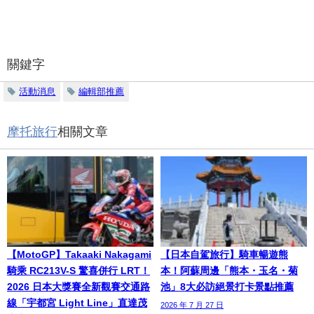
關鍵字
活動消息
編輯部推薦
摩托旅行
相關文章
【MotoGP】Takaaki Nakagami
【日本自駕旅行】騎車暢遊熊
騎乘 RC213V-S 驚喜併行 LRT！
本！阿蘇周邊「熊本・玉名・菊
2026 日本大獎賽全新觀賽交通路
池」8大必訪絕景打卡景點推薦
線「宇都宮 Light Line」直達茂
2026 年 7 月 27 日