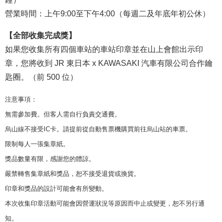
營業時間：上午9:00至下午4:00（每週二及年底年初公休）
【全部收集完成獎】
如果您收集所有四個車站的車站印章並在山上會館出示印
章，您將收到 JR 東日本 x KAWASAKI 汽車有限公司合作鑰
匙圈。（前 500 位）
注意事項：
無需參加費。但客人需自行負責交通費。
烏山線不接受IC卡。請提前從自動售票機購買前往烏山站的車票。
限制每人一張集章紙。
獎品數量有限，感謝您的體諒。
嚴禁轉售集章紙和獎品，恕不接受退貨或換貨。
印章和獎品的設計可能會有所變動。
本次收集印章活動可能會因營運狀況等原因而中止或變更，恕不另行通
知。