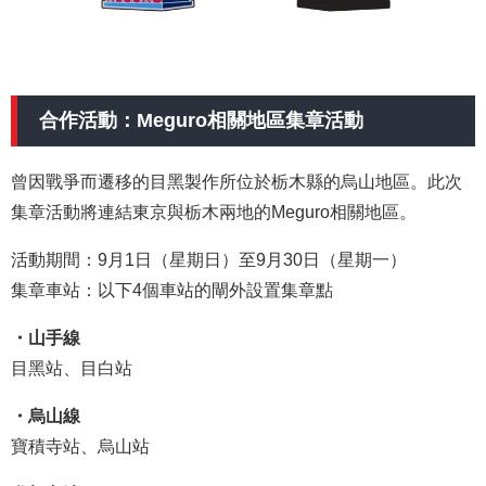
合作活動：Meguro相關地區集章活動
曾因戰爭而遷移的目黑製作所位於栃木縣的烏山地區。此次
集章活動將連結東京與栃木兩地的Meguro相關地區。
活動期間：9月1日（星期日）至9月30日（星期一）
集章車站：以下4個車站的閘外設置集章點
・山手線
目黑站、目白站
・烏山線
寶積寺站、烏山站