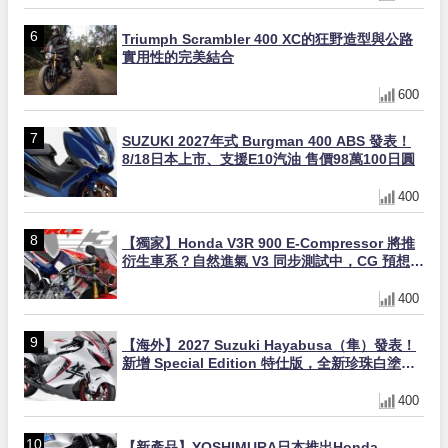
Triumph Scrambler 400 XC的狂野造型與公路
實用性的完美結合
600
SUZUKI 2027年式 Burgman 400 ABS 發表！
8/18日本上市、支援E10汽油 售價98萬100日圓
400
【獨家】Honda V3R 900 E-Compressor 將推
衍生車系？自然進氣 V3 同步測試中，CG 預想曝
光！
400
【海外】2027 Suzuki Hayabusa（隼）發表！
新增 Special Edition 特仕版，全新珍珠白塗裝
與專屬配備登場
400
【新產品】YOSHIMURA日本推出Honda