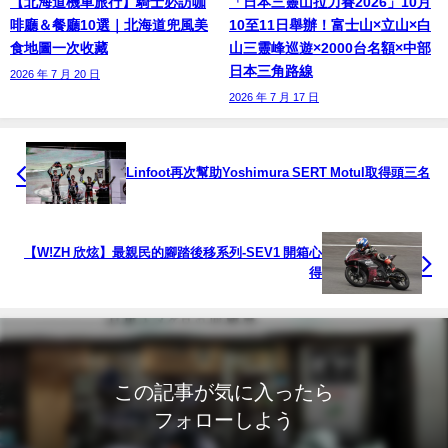
【北海道機車旅行】騎士必訪咖
「日本三靈山拉力賽2026」10月
啡廳＆餐廳10選｜北海道兜風美
10至11日舉辦！富士山×立山×白
食地圖一次收藏
山三靈峰巡遊×2000台名額×中部
日本三角路線
2026 年 7 月 20 日
2026 年 7 月 17 日
Linfoot再次幫助Yoshimura SERT Motul取得頭三名
【W!ZH 欣炫】最親民的腳踏後移系列-SEV1 開箱心
得
この記事が気に入ったら
フォローしよう