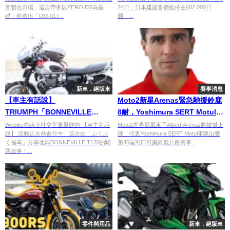
客製化市場，這次帶來以ZERO DS為基
24日，日本建議售價維持在682,000日
礎，創造出「DM-017...
圓。...
新車．絕版車
賽事消息
【車主有話說】
Moto2新星Arenas緊急馳援鈴鹿
TRIUMPH「BONNEVILLE
8耐，Yoshimura SERT Motul誓
T120」
言全力爭勝
Webike在線上社交平臺舉辦的 【車主有話
Moto2世界冠軍車手Albert Arenas將披掛上
說】 活動正火熱進行中！這次由「ぷくぷ
陣，代表Yoshimura SERT Motul車隊出戰
く福耳」分享他與BONNEVILLE T120的騎
第45屆可口可樂鈴鹿八耐賽事...
乘故事！...
零件與用品
新車．絕版車