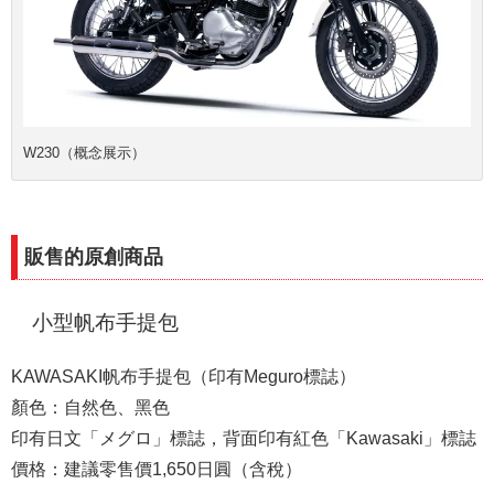
W230（概念展示）
販售的原創商品
小型帆布手提包
KAWASAKI帆布手提包（印有Meguro標誌）
顏色：自然色、黑色
印有日文「メグロ」標誌，背面印有紅色「Kawasaki」標誌
價格：建議零售價1,650日圓（含稅）