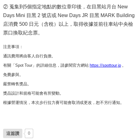
②
蒐集到5個指定地點的數位章印後，
在目黑站月台 New
Days Mini 目黑 2 號店或 New Days JR 目黑 MARK Building
店消費 500 日元（含稅）以上，取得收據並前往車站中央檢
票口換取紀念票。
注意事項：
通訊費用將由客人自行負擔。
有關「Spot Tour」的詳細信息，請參閱官方網站
https://spottour.jp
。
免費參與。
嚴禁轉售獎品。
獎品設計和規格可能會有所變動。
根據營運情況，本次步行拉力賽可能會取消或更改，恕不另行通知。
這篇讚
0