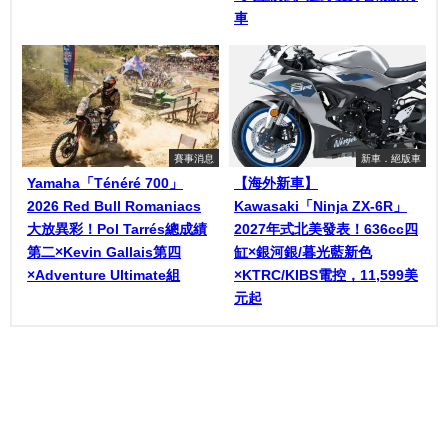
車
賽事消息
新車．絕版車
Yamaha「Ténéré 700」
【海外新車】
2026 Red Bull Romaniacs
Kawasaki「Ninja ZX-6R」
大放異彩！Pol Tarrés總成績
2027年式北美發表！636cc四
第二×Kevin Gallais第四
缸×銀河銀/暮光藍新色
×Adventure Ultimate組
×KTRC/KIBS電控，11,599美
元起