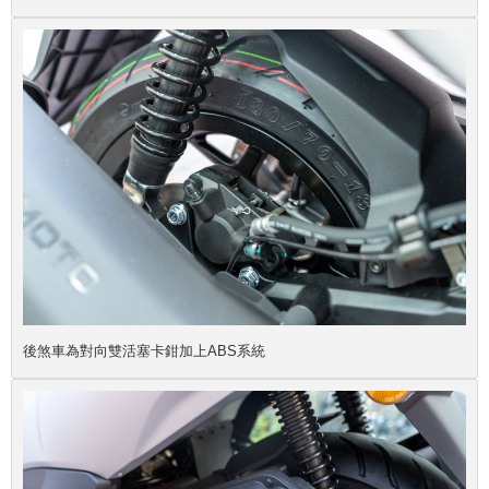
後煞車為對向雙活塞卡鉗加上ABS系統