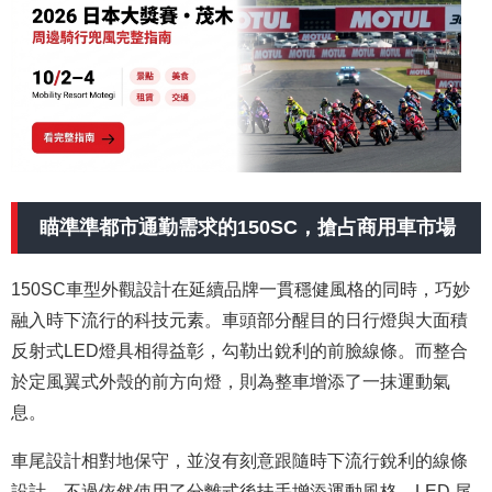
瞄準準都市通勤需求的150SC，搶占商用車市場
150SC車型外觀設計在延續品牌一貫穩健風格的同時，巧妙
融入時下流行的科技元素。車頭部分醒目的日行燈與大面積
反射式LED燈具相得益彰，勾勒出銳利的前臉線條。而整合
於定風翼式外殼的前方向燈，則為整車增添了一抹運動氣
息。
車尾設計相對地保守，並沒有刻意跟隨時下流行銳利的線條
設計，不過依然使用了分離式後扶手增添運動風格。LED 尾