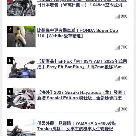
日日本發售（98萬日圓～）！648cc空冷並列雙
缸×虎眼指示燈×砲筒黑/戰艦藍兩色
800
比想像中更有機車感！HONDA Super Cub
110【Webike愛車精選】
700
【新產品】EFFEX「MT-09/Y-AMT 2025年式用
把手 Easy Fit Bar Plus」！高7mm後移16mm
直上×三色×免換線組
400
【海外】2027 Suzuki Hayabusa（隼）發表！
新增 Special Edition 特仕版，全新珍珠白塗裝
與專屬配備登場
300
僅因外觀一見鍾情！YAMAHA SR400改裝
Tracker風格｜ 女車主的機車人生蛻變記