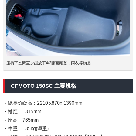
座椅下空間至少能放下4/3開面頭盔，雨衣等物品
CFMOTO 150SC 主要規格
・總長x寬x高：2210 x870x 1390mm
・軸距：1315mm
・座高：765mm
・車重：135kg(濕重)