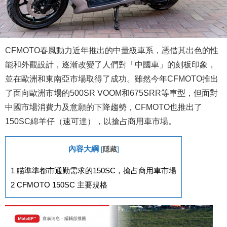
CFMOTO春風動力近年推出的中量級車系，憑借其出色的性
能和外觀設計，逐漸改變了人們對「中國車」的刻板印象，
並在歐洲和東南亞市場取得了成功。雖然今年CFMOTO推出
了面向歐洲市場的500SR VOOM和675SRR等車型，但面對
中國市場消費力及意願的下降趨勢，CFMOTO也推出了
150SC綿羊仔（速可達），以搶占商用車市場。
內容大綱
[
隱藏
]
1
瞄準準都市通勤需求的150SC，搶占商用車市場
2
CFMOTO 150SC 主要規格