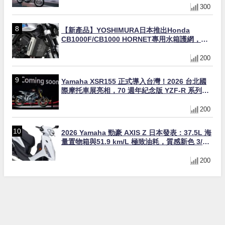
300
【新產品】YOSHIMURA日本推出Honda
CB1000F/CB1000 HORNET專用水箱護網，六
角網紋設計質感升級
200
Yamaha XSR155 正式導入台灣！2026 台北國
際摩托車展亮相，70 週年紀念版 YZF-R 系列限
量追加販售
200
2026 Yamaha 勁豪 AXIS Z 日本發表：37.5L 海
量置物箱與51.9 km/L 極致油耗，質感新色 3/31
上市！
200