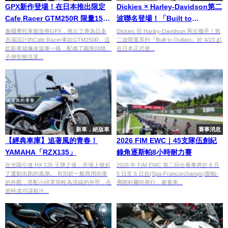
GPX新作登場！在日本推出限定
Dickies × Harley-Davidson第二
Cafe Racer GTM250R 限量150
波聯名登場！「Built to
台
Outlast」限量工裝系列日本正式
泰國摩托車製造商GPX，推出了專為日本
Dickies 與 Harley-Davidson 再次攜手！第
市場設計的Cafe Racer車款GTM250R。這
二波限量系列『Built to Outlast』於 4/23 起
開賣
款新車就像改裝車一樣，配備了圓形頭燈、
在日本正式發...
子彈型整流罩...
新車．絕版車
賽事消息
【經典車庫】追著風的青春！
2026 FIM EWC｜45支隊伍創紀
YAMAHA「RZX135」
錄角逐斯帕8小時耐力賽
在光陽引進 HX 135 王牌之後，市場上掀起
2026 年 FIM EWC 第二回合賽事將於 6 月
了運動街跑的風潮。 有別於一般商用街車
5 日至 6 日在(Spa-Francorchamps)斯帕-
的外觀，搭配小頭罩與較為流線的外型，在
弗朗科爾尚舉行，參賽車...
當時成功謀殺許...