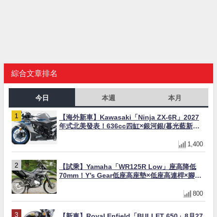
綜合文章排名
今日
本週
本月
【海外新車】Kawasaki「Ninja ZX-6R」2027
年式北美發表！636cc四缸×銀河銀/暮光藍新色
×KTRC/KIBS電控，11,599美元起
1,400
【試乘】Yamaha「WR125R Low」座高降低
70mm！Y’s Gear低座高座墊×低座高連桿×腳踏
著地感大幅改善，越野初學者推薦
800
【新車】Royal Enfield「BULLET 650」8月27