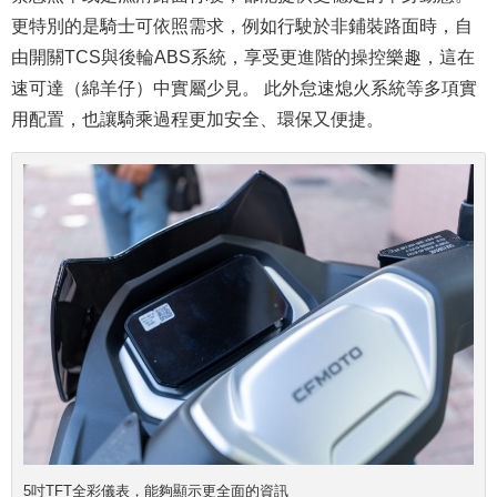
更特別的是騎士可依照需求，例如行駛於非鋪裝路面時，自
由開關TCS與後輪ABS系統，享受更進階的操控樂趣，這在
速可達（綿羊仔）中實屬少見。 此外怠速熄火系統等多項實
用配置，也讓騎乘過程更加安全、環保又便捷。
5吋TFT全彩儀表，能夠顯示更全面的資訊