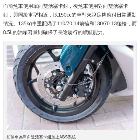
而前煞車使用單向雙活塞卡鉗，後煞車使用對向雙活塞卡
鉗，與同級車型相近，以150cc的車型來說足夠應付日常通勤
情況。135kg車重配備了110/70-14前輪和130/70-13後輪，而
8.5L的油箱容量則確保了長途騎行的續航能力。
前煞車為單向雙活塞卡鉗加上ABS系統