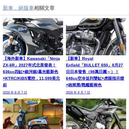
新車．絕版車
相關文章
【海外新車】Kawasaki「Ninja
【新車】Royal
ZX-6R」2027年式北美發表！
Enfield「BULLET 650」8月27
636cc四缸×銀河銀/暮光藍新色
日日本發售（98萬日圓～）！
×KTRC/KIBS電控，11,599美元
648cc空冷並列雙缸×虎眼指示燈
起
×砲筒黑/戰艦藍兩色
2026 年 8 月 7 日
2026 年 8 月 7 日