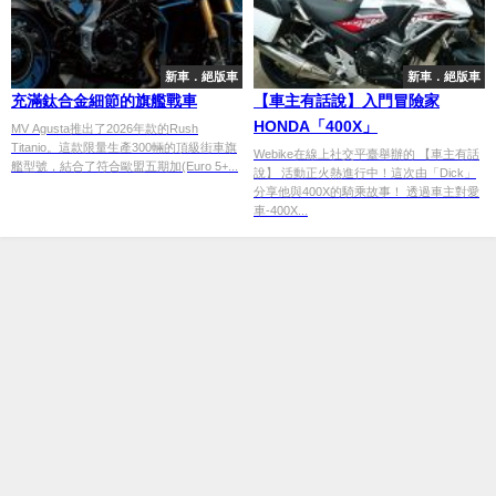
新車．絕版車
新車．絕版車
充滿鈦合金細節的旗艦戰車
【車主有話說】入門冒險家
HONDA「400X」
MV Agusta推出了2026年款的Rush
Titanio。這款限量生產300輛的頂級街車旗
Webike在線上社交平臺舉辦的 【車主有話
艦型號，結合了符合歐盟五期加(Euro 5+...
說】 活動正火熱進行中！這次由「Dick」
分享他與400X的騎乘故事！ 透過車主對愛
車-400X...