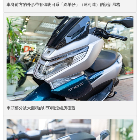
車身前方的外形帶有傳統日系「綿羊仔」（速可達）的設計風格
車頭部分被大面積的LED頭燈組所覆蓋