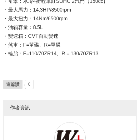
・引擎：水冷4衝程單缸SOHC 2汽門
【150cc】
・最大馬力：14.3HP/8500rpm
・最大扭力：14Nm/6500rpm
・油箱容量：8.5L
・變速箱：CVT自動變速
・煞車：F=單碟、R=單碟
・輪胎：F=110/70ZR14、R = 130/70ZR13
這篇讚
0
作者資訊