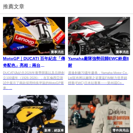
推薦文章
賽事消息
賽事消息
MotoGP｜DUCATI 百年紀念「傳
Yamaha廠隊強勢回歸EWC鈴鹿8
奇配色」亮相：兩台
耐
Desmosedici GP 啟動 2026 賽
DUCATI為紀念2026年賽季開幕以及品牌創
適逢創廠70週年慶典，Yamaha Motor Co.,
立100週年（1926-2026），在瓦倫西亞測
Ltd宣布將以廠隊之姿重返FIM耐力世界錦
季
試中展示了兩款採用特殊塗裝的MotoGP賽
標賽(EWC)日本站賽事——第46屆Co...
車。...
新車．絕版車
零件與用品