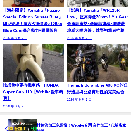
【海外限定】Yamaha「Fazzio
【試乘】Yamaha「WR125R
Special Edition Sunset Blue」
Low」座高降低70mm！Y’s Gear
印尼登場！復古夕陽意象×125cc
低座高座墊×低座高連桿×腳踏著
Blue Core混合動力×限量販售
地感大幅改善，越野初學者推薦
2026 年 8 月 7 日
2026 年 8 月 7 日
比想像中更有機車感！HONDA
Triumph Scrambler 400 XC的狂
Super Cub 110【Webike愛車精
野造型與公路實用性的完美結合
選】
2026 年 8 月 7 日
2026 年 8 月 7 日
排氣管加工免煩惱！Webike台灣 合作加工 / 代驗店家