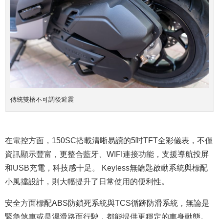
傳統雙槍不可調後避震
在電控方面，150SC搭載清晰易讀的5吋TFT全彩儀表，不僅
資訊顯示豐富，更整合藍牙、WIFI連接功能，支援導航投屏
和USB充電，科技感十足。 Keyless無鑰匙啟動系統與標配
小風擋設計，則大幅提升了日常使用的便利性。
安全方面標配ABS防鎖死系統與TCS循跡防滑系統，無論是
緊急煞車或是濕滑路面行駛，都能提供更穩定的車身動態。