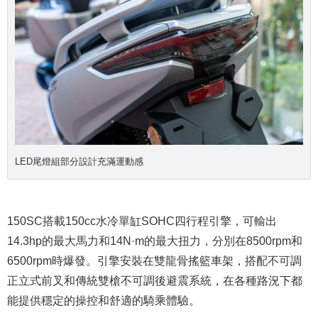
LED尾燈組部分設計充滿運動感
150SC搭載150cc水冷單缸SOHC四行程引擎，可輸出
14.3hp的最大馬力和14N·m的最大扭力，分別在8500rpm和
6500rpm時爆發。引擎安裝在雙龍骨搖籃車架，搭配不可調
正立式前叉和傳統雙槍不可調後避震系統，在各種路況下都
能提供穩定的操控和舒適的騎乘體驗。