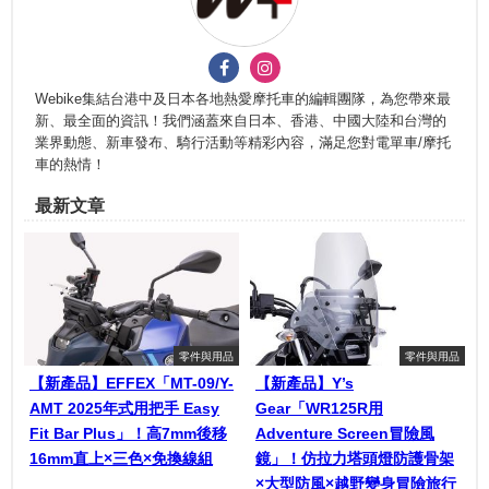
Webike集結台港中及日本各地熱愛摩托車的編輯團隊，為您帶來最
新、最全面的資訊！我們涵蓋來自日本、香港、中國大陸和台灣的
業界動態、新車發布、騎行活動等精彩內容，滿足您對電單車/摩托
車的熱情！
最新文章
零件與用品
零件與用品
【新產品】EFFEX「MT-09/Y-
【新產品】Y’s
AMT 2025年式用把手 Easy
Gear「WR125R用
Fit Bar Plus」！高7mm後移
Adventure Screen冒險風
16mm直上×三色×免換線組
鏡」！仿拉力塔頭燈防護骨架
×大型防風×越野變身冒險旅行