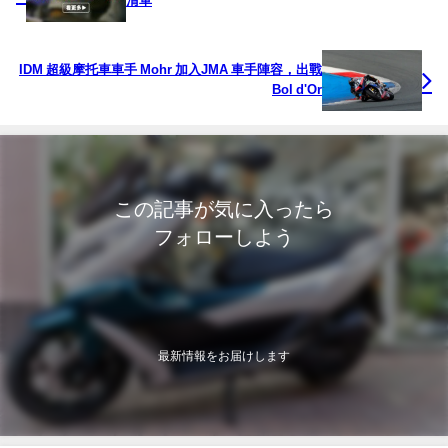
清單
IDM 超級摩托車車手 Mohr 加入JMA 車手陣容，出戰
Bol d'Or
この記事が気に入ったら
フォローしよう
最新情報をお届けします