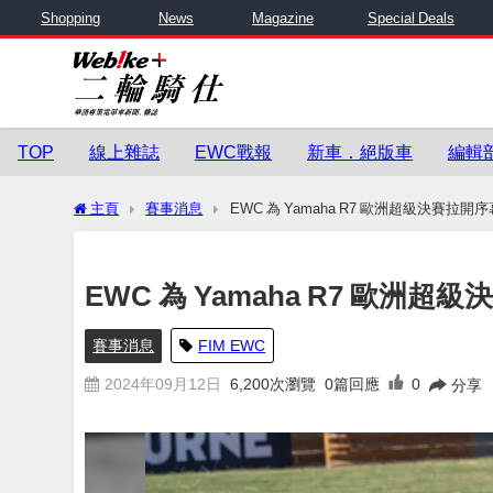
Shopping
News
Magazine
Special Deals
TOP
線上雜誌
EWC戰報
新車．絕版車
編輯
主頁
賽事消息
EWC 為 Yamaha R7 歐洲超級決賽拉開序
EWC 為 Yamaha R7 歐洲超
賽事消息
FIM EWC
2024年09月12日
6,200
次瀏覽
0篇回應
0
分享