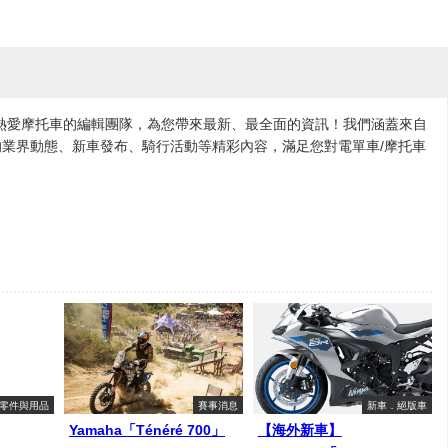
各地熱愛摩托車的編輯團隊，為您帶來最新、最全面的資訊！我們涵蓋來自
業界動態、新車發布、騎行活動等精彩內容，滿足您對電單車/摩托車
零件與用品
賽事消息
新車．絕版車
Yamaha「Ténéré 700」
【海外新車】