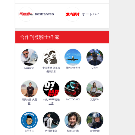
bestcarweb
オートバイ
合作刊登騎士/作家
LeeBerlin
安筌運轉 阿筌の
展的分享天地
G先生
機車日常
第四維度-火花
小魚-97MR究極
MOTODAILY
艾兒Elle
羅
山道
佐川健太郎
克里夫三
和歌山利宏
賀曾利隆