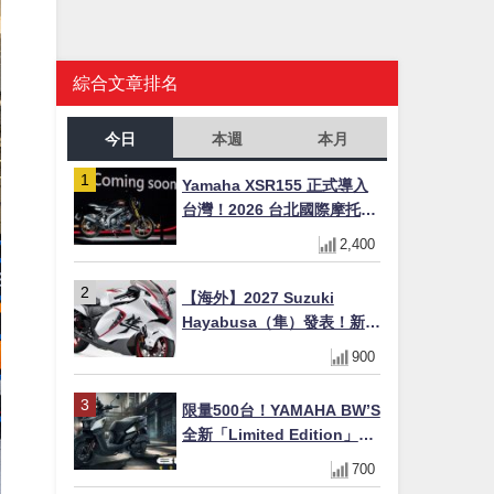
綜合文章排名
今日
本週
本月
Yamaha XSR155 正式導入
台灣！2026 台北國際摩托車
展亮相，70 週年紀念版
2,400
YZF-R 系列限量追加販售
【海外】2027 Suzuki
Hayabusa（隼）發表！新增
Special Edition 特仕版，全
900
新珍珠白塗裝與專屬配備登
場
限量500台！YAMAHA BW’S
全新「Limited Edition」都
市探索限定色 GOOPiMADE
700
聯名包同步登場