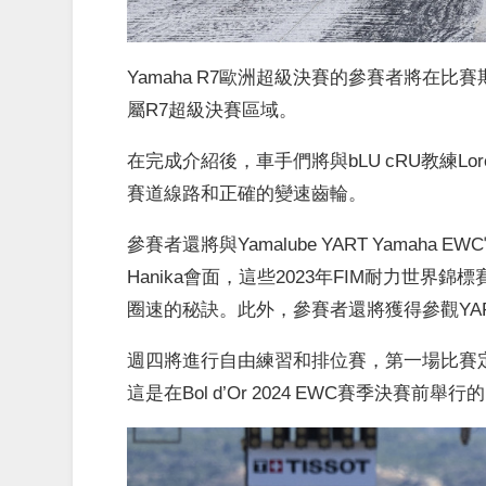
Yamaha R7歐洲超級決賽的參賽者將在比
屬R7超級決賽區域。
在完成介紹後，車手們將與bLU cRU教練Loren
賽道線路和正確的變速齒輪。
參賽者還將與Yamalube YART Yamaha EWC官
Hanika會面，這些2023年FIM耐力世界
圈速的秘訣。此外，參賽者還將獲得參觀YA
週四將進行自由練習和排位賽，第一場比賽定於週
這是在Bol d’Or 2024 EWC賽季決賽前舉