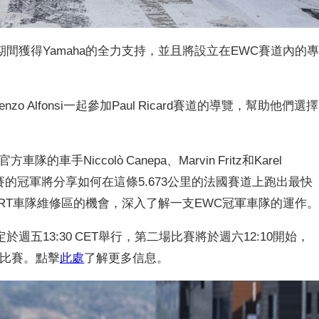
賽期間獲得Yamaha的全力支持，並且將設立在EWC賽道內的
zo Alfonsi一起參加Paul Ricard賽道的導覽，幫助他們選擇
方車隊的車手Niccolò Canepa、Marvin Fritz和Karel
錦標賽的冠軍將分享如何在這條5.673公里的法國賽道上跑出最快
RT車隊維修區的機會，深入了解一支EWC冠軍車隊的運作
五13:30 CET舉行，第二場比賽將於週六12:10開始，
行的比賽。點擊
此處
了解更多信息。