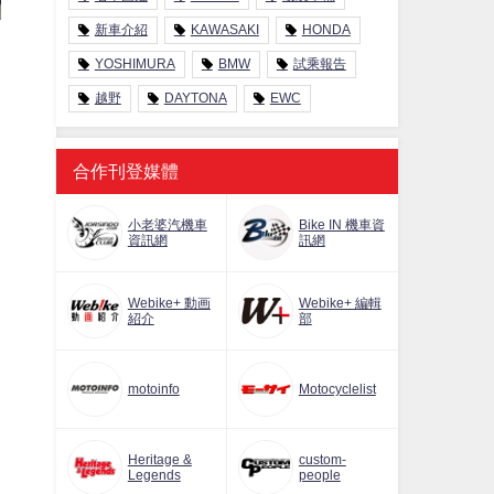
新車介紹
KAWASAKI
HONDA
YOSHIMURA
BMW
試乘報告
越野
DAYTONA
EWC
合作刊登媒體
小老婆汽機車
Bike IN 機車資
資訊網
訊網
Webike+ 動画
Webike+ 編輯
紹介
部
motoinfo
Motocyclelist
Heritage &
custom-
Legends
people