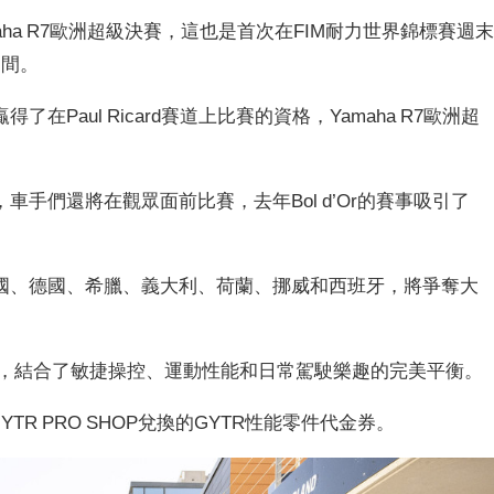
aha R7歐洲超級決賽，這也是首次在FIM耐力世界錦標賽週
期間。
Paul Ricard賽道上比賽的資格，Yamaha R7歐洲超
，車手們還將在觀眾面前比賽，去年Bol d’Or的賽事吸引了
國、德國、希臘、義大利、荷蘭、挪威和西班牙，將爭奪大
之一，結合了敏捷操控、運動性能和日常駕駛樂趣的完美平衡。
TR PRO SHOP兌換的GYTR性能零件代金券。