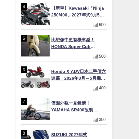
【新車】Kawasaki「Ninja
250/400」2027年式9月5日
專
日本發售！新塗裝登場×價格
600
不變×輔助滑動式離合器
×LED頭燈標配
比想像中更有機車感！
HONDA Super Cub
110【Webike愛車精選】
500
Honda X-ADV日本二手價六
連霸｜2026年3月～5月機車
轉售排行榜 CBR1000RR-R
。
400
FIREBLADE SP首度躋身前
十
僅因外觀一見鍾情！
YAMAHA SR400改裝
Tracker風格｜ 女車主的機車
300
人生蛻變記
SUZUKI 2027年式