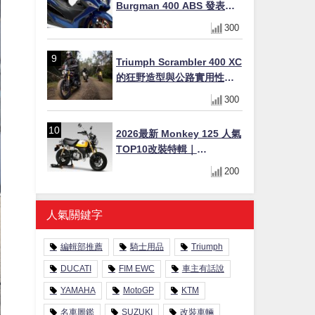
Burgman 400 ABS 發表！
8/18日本上市、支援E10汽油
300
售價98萬100日圓
Triumph Scrambler 400 XC
的狂野造型與公路實用性的
完美結合
300
2026最新 Monkey 125 人氣
TOP10改裝特輯｜
YOSHIMURA合法認證排氣
200
管、OHLINS後避震、OVER
Racing防倒球
人氣關鍵字
編輯部推薦
騎士用品
Triumph
DUCATI
FIM EWC
車主有話說
YAMAHA
MotoGP
KTM
名車圖鑑
SUZUKI
改裝車輛