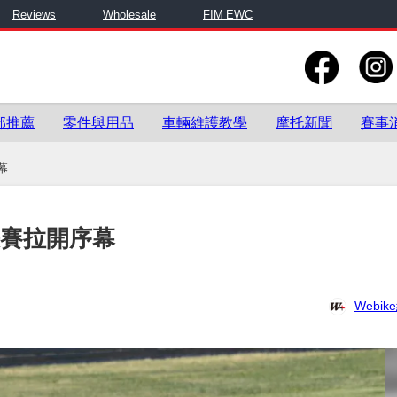
Reviews
Wholesale
FIM EWC
部推薦
零件與用品
車輛維護教學
摩托新聞
賽事
幕
級決賽拉開序幕
Webi