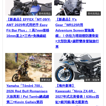
零件與用品
零件與用品
【新產品】EFFEX「MT-09/Y-
【新產品】Y’s
AMT 2025年式用把手 Easy
Gear「WR125R用
Fit Bar Plus」！高7mm後移
Adventure Screen冒險風
16mm直上×三色×免換線組
鏡」！仿拉力塔頭燈防護骨架
×大型防風×越野變身冒險旅行
車
賽事消息
新車．絕版車
Yamaha「Ténéré 700」
【海外新車】
2026 Red Bull Romaniacs
Kawasaki「Ninja ZX-6R」
大放異彩！Pol Tarrés總成績
2027年式北美發表！636cc四
第二×Kevin Gallais第四
缸×銀河銀/暮光藍新色