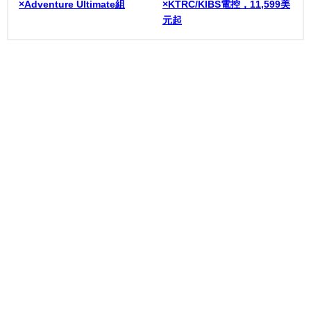
×Adventure Ultimate組
×KTRC/KIBS電控，11,599美
元起