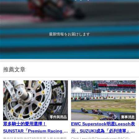
最新情報をお届けします
推薦文章
零件與用品
賽事消息
眾多騎士的愛用選擇！
EWC Superstock明星Leesch表
SUNSTAR「Premium Racing 浮
示，SUZUKI成為「必列清單」的
動碟盤」
賽事
來自日本的SUNSTAR是世界上最大的摩托
Chris Leesch是Chromeburner-RAC41-