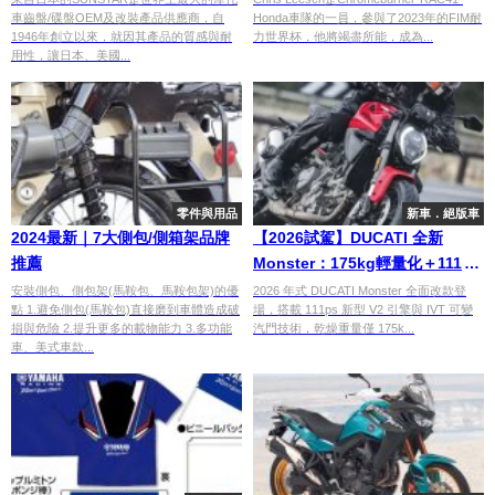
車齒盤/碟盤OEM及改裝產品供應商，自
Honda車隊的一員，參與了2023年的FIM耐
1946年創立以來，就因其產品的質感與耐
力世界杯，他將竭盡所能，成為...
用性，讓日本、美國...
零件與用品
新車．絕版車
2024最新｜7大側包/側箱架品牌
【2026試駕】DUCATI 全新
推薦
Monster：175kg輕量化＋111ps
V2引擎，新世代運動街車全面進
安裝側包、側包架(馬鞍包、馬鞍包架)的優
2026 年式 DUCATI Monster 全面改款登
點 1.避免側包(馬鞍包)直接磨到車體造成破
場，搭載 111ps 新型 V2 引擎與 IVT 可變
化
損與危險 2.提升更多的載物能力 3.多功能
汽門技術，乾燥重量僅 175k...
車、美式車款...