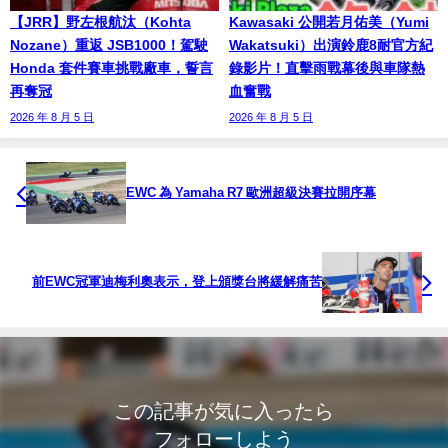
【JRR】野左根航汰（Kohta
Kawasaki 公開若月佑美（Yumi
Nozane）重返 JSB1000！駕駛
Wakatsuki）出演鈴鹿8耐官方紀
Honda 套件賽車挑戰廠車，誓言
錄影片！直擊雨戰幕後與車隊熱
再奪冠
血奮戰
2026 年 8 月 5 日
2026 年 8 月 5 日
EWC 為 Yamaha R7 歐洲超級決賽拉開序幕
前EWC冠軍迪梅利奧表示，登上頒獎台將緩解痛苦
この記事が気に入ったら
フォローしよう