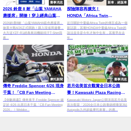
賽事消息
新車．絕版車
2026 鈴鹿 8 耐「山葉 YAMAHA
探險陣容再擴充！
應援席」開搶！穿上經典山葉藍
HONDA「Africa Twin
T-Shirt 為 YZF-R1 熱血加油
CRF850L」問世？
2026鈴鹿8耐「山葉YAMAHA藍色應援席」
近日關於中量級Africa Twin的傳言成為一個
搶票大戰4/26正式開跑！購入現省周邊費，
新話題，其實HONDA中量級Africa Twin的
大方送YZF-R1經典車頭機能排汗T-Shirt與
說法並非是今年才無中生有，其實早在去
夜...
年...
摩托新聞
賽事消息
傳奇 Freddie Spencer 4/26 現身
若月佑美首次觀賞全日本公路
千葉！「CB Fan Meeting
賽！Kawasaki Plaza Racing
2026」朝聖預告：直擊 CB400
Team應援×Autopolis現場實況
【倒數兩週】傳奇車手 Freddie Spencer 確
Kawasaki Motors Japan公開演員若月佑美
定於 4/26 出席日本千葉「CB Fan Meeting
首次觀賞「2026全日本公路賽錦標賽第3站
SF E-Clutch 實車首展
×Z1圖案長袖T恤同步發售
2026」！Webike...
Autopolis九州超級摩托車賽」的應...