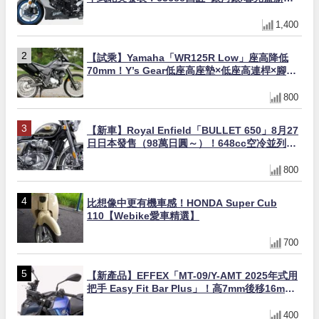
×KTRC/KIBS電控，11,599美元起
1,400
【試乘】Yamaha「WR125R Low」座高降低
70mm！Y’s Gear低座高座墊×低座高連桿×腳踏
著地感大幅改善，越野初學者推薦
800
【新車】Royal Enfield「BULLET 650」8月27
日日本發售（98萬日圓～）！648cc空冷並列雙
缸×虎眼指示燈×砲筒黑/戰艦藍兩色
800
比想像中更有機車感！HONDA Super Cub
110【Webike愛車精選】
700
【新產品】EFFEX「MT-09/Y-AMT 2025年式用
把手 Easy Fit Bar Plus」！高7mm後移16mm
直上×三色×免換線組
400