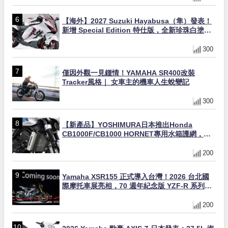
【海外】2027 Suzuki Hayabusa（隼）發表！
新增 Special Edition 特仕版，全新珍珠白塗裝
與專屬配備登場
300
僅因外觀一見鍾情！YAMAHA SR400改裝
Tracker風格｜ 女車主的機車人生蛻變記
300
【新產品】YOSHIMURA日本推出Honda
CB1000F/CB1000 HORNET專用水箱護網，六
角網紋設計質感升級
200
Yamaha XSR155 正式導入台灣！2026 台北國
際摩托車展亮相，70 週年紀念版 YZF-R 系列限
量追加販售
200