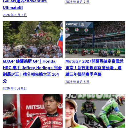
Gallais第四×Adventure
2026 年 8 月 7 日
Ultimate組
2026 年 8 月 7 日
MXGP 佛蘭德斯 GP｜Honda
MotoGP 2027開幕戰確定泰國武
HRC 車手 Jeffrey Herlings 完全
里南！新技術規則首度登場，連
制霸封王！積分領先擴大至 104
續三年揭開賽季序幕
分
2026 年 8 月 5 日
2026 年 8 月 6 日