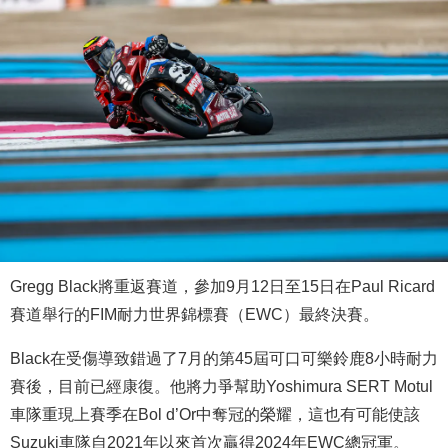
Gregg Black將重返賽道，參加9月12日至15日在Paul Ricard
賽道舉行的FIM耐力世界錦標賽（EWC）最終決賽。
Black在受傷導致錯過了7月的第45屆可口可樂鈴鹿8小時耐力
賽後，目前已經康復。他將力爭幫助Yoshimura SERT Motul
車隊重現上賽季在Bol d’Or中奪冠的榮耀，這也有可能使該
Suzuki車隊自2021年以來首次贏得2024年EWC總冠軍。