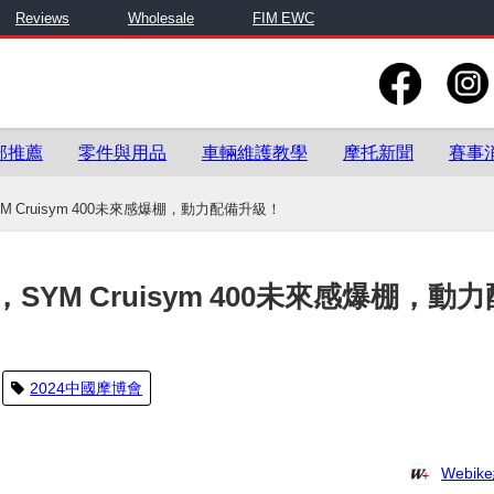
Reviews
Wholesale
FIM EWC
部推薦
零件與用品
車輛維護教學
摩托新聞
賽事
Cruisym 400未來感爆棚，動力配備升級！
M Cruisym 400未來感爆棚，動力
2024中國摩博會
Webi