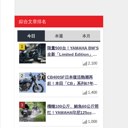
綜合文章排名
今日
本週
本月
限量500台！YAMAHA BW’S
全新「Limited Edition」都
市探索限定色 GOOPiMADE
2,100
聯名包同步登場
CB400SF日本復活熱潮再
起！本田「CB」系列67年傳
奇解密 與CBR差異一次搞懂
1,400
榴槤100公斤、鮪魚60公斤照
扛！YAMAHA印尼125cc速
克達Gear Ultima 2740公里
1,000
耐操實測