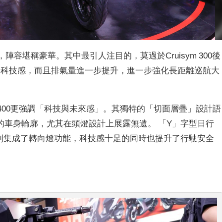
容堪稱豪華。其中最引人注目的，莫過於Cruisym 300後
設計更具科技感，而且排氣量進一步提升，進一步強化長距離巡航大
isym 400更強調「科技與未來感」。其獨特的「切面層疊」設計語
的車身輪廓，尤其在頭燈設計上展露無遺。 「Y」字型日行
鏡則集成了轉向燈功能，科技感十足的同時也提升了行駛安全