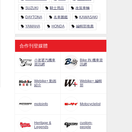
SUZUKI
騎士用品
改裝車輛
DAYTONA
名車圖鑑
KAWASAKI
YAMAHA
HONDA
編輯部推薦
合作刊登媒體
小老婆汽機車
Bike IN 機車資
資訊網
訊網
Webike+ 動画
Webike+ 編輯
紹介
部
motoinfo
Motocyclelist
Heritage &
custom-
Legends
people