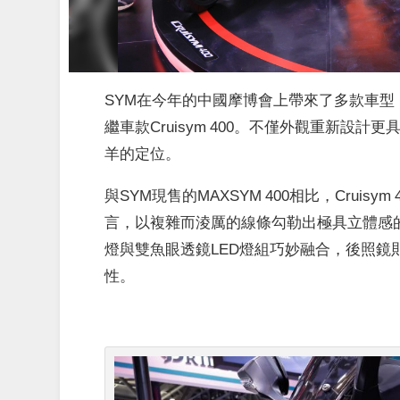
SYM在今年的中國摩博會上帶來了多款車型，陣
繼車款Cruisym 400。不僅外觀重新
羊的定位。
與SYM現售的MAXSYM 400相比，Cru
言，以複雜而淩厲的線條勾勒出極具立體感
燈與雙魚眼透鏡LED燈組巧妙融合，後照
性。