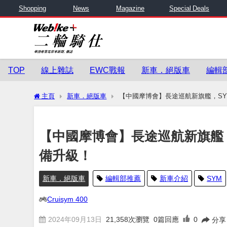
Shopping
News
Magazine
Special Deals
TOP
線上雜誌
EWC戰報
新車．絕版車
編輯
主頁
新車．絕版車
【中國摩博會】長途巡航新旗艦，SYM 
【中國摩博會】長途巡航新旗艦，SY
備升級！
新車．絕版車
編輯部推薦
新車介紹
SYM
Cruisym 400
2024年09月13日
21,358
次瀏覽
0篇回應
0
分享