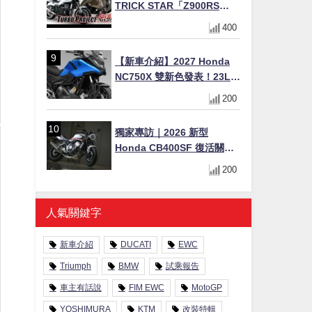
TRICK STAR「Z900RS
TURBO Project」直指超越
400
Ducati Superleggera性能
【新車介紹】2027 Honda
NC750X 雙新色發表！23L
假油箱置物空間、28.3km/L
200
超省油 400km 續航冒險車全
解析
獨家專訪｜2026 新型
Honda CB400SF 復活關
鍵！沒有 VTEC 為何還能體
200
驗兩段加速感？
人氣關鍵字
新車介紹
DUCATI
EWC
Triumph
BMW
試乘報告
車主有話說
FIM EWC
MotoGP
YOSHIMURA
KTM
改裝特輯