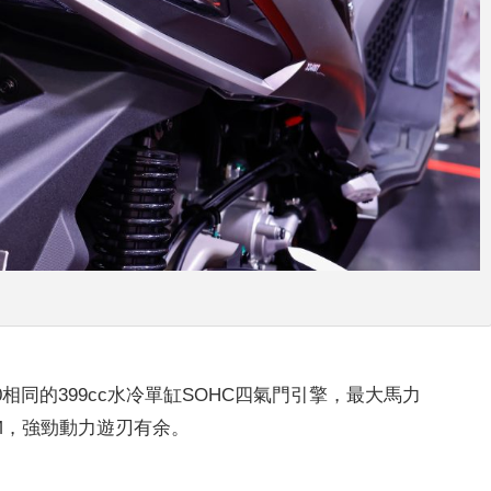
 400相同的399cc水冷單缸SOHC四氣門引擎，最大馬力
0RPM，強勁動力遊刃有余。