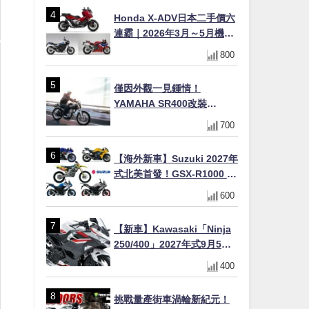
Honda X-ADV日本二手價六
連霸｜2026年3月～5月機車
轉售排行榜 CBR1000RR-R
800
FIREBLADE SP首度躋身前
十
僅因外觀一見鍾情！
YAMAHA SR400改裝
Tracker風格｜ 女車主的機車
700
人生蛻變記
【海外新車】Suzuki 2027年
式北美首發！GSX-R1000 40
週年紀念×SV-7GX新款跨界
600
車×RM-Z450 Ken Roczen
冠軍套件
【新車】Kawasaki「Ninja
250/400」2027年式9月5日
日本發售！新塗裝登場×價格
400
不變×輔助滑動式離合器
×LED頭燈標配
挑戰量產街車渦輪新紀元！