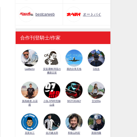
bestcarweb
オートバイ
合作刊登騎士/作家
LeeBerlin
安筌運轉 阿筌の
展的分享天地
G先生
機車日常
第四維度-火花
小魚-97MR究極
MOTODAILY
艾兒Elle
羅
山道
佐川健太郎
克里夫三
和歌山利宏
賀曾利隆