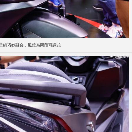
D燈組巧妙融合，
風鏡為兩段可調式