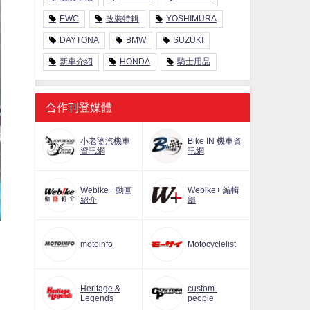
EWC
改裝特輯
YOSHIMURA
DAYTONA
BMW
SUZUKI
新車介紹
HONDA
騎士用品
合作刊登媒體
小老婆汽機車
Bike IN 機車資
資訊網
訊網
Webike+ 動画
Webike+ 編輯
紹介
部
motoinfo
Motocyclelist
Heritage &
custom-
Legends
people