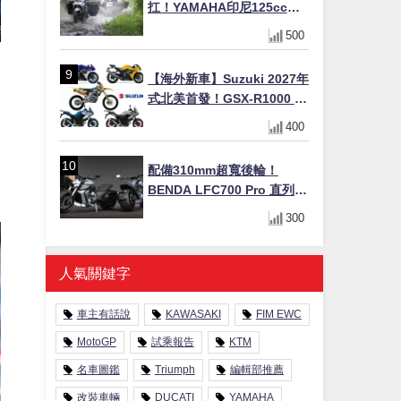
扛！YAMAHA印尼125cc速
克達Gear Ultima 2740公里
500
耐操實測
【海外新車】Suzuki 2027年
式北美首發！GSX-R1000 40
週年紀念×SV-7GX新款跨界
400
車×RM-Z450 Ken Roczen
冠軍套件
配備310mm超寬後輪！
BENDA LFC700 Pro 直列四
缸巡航車挑戰歐洲市場
300
人氣關鍵字
車主有話說
KAWASAKI
FIM EWC
MotoGP
試乘報告
KTM
名車圖鑑
Triumph
編輯部推薦
改裝車輛
DUCATI
YAMAHA