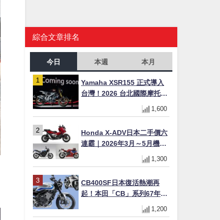
綜合文章排名
今日
本週
本月
Yamaha XSR155 正式導入
台灣！2026 台北國際摩托車
展亮相，70 週年紀念版
1,600
YZF-R 系列限量追加販售
Honda X-ADV日本二手價六
連霸｜2026年3月～5月機車
轉售排行榜 CBR1000RR-R
1,300
FIREBLADE SP首度躋身前
十
CB400SF日本復活熱潮再
起！本田「CB」系列67年傳
奇解密 與CBR差異一次搞懂
1,200