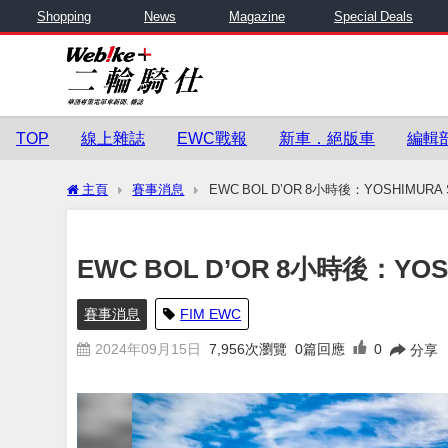
Shopping
News
Magazine
Special Deals
TOP
線上雜誌
EWC戰報
新車．絕版車
編輯
主頁
賽事消息
EWC BOL D’OR 8小時後：YOSHIMUR
EWC BOL D’OR 8小時後：Y
賽事消息
FIM EWC
2024年09月15日
7,956
次瀏覽
0篇回應
0
分享