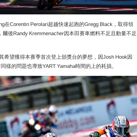
ing在Corentin Perolari超越快速起跑的Gregg Black，取得領
Randy Kremmenacher因本田賽車燃料不足且動量不足
時領先，但其希望獲得本賽季首次登上頒獎台的夢想，因Josh Hook因
同樣的問題也導致YART Yamaha時間的上的耗損。