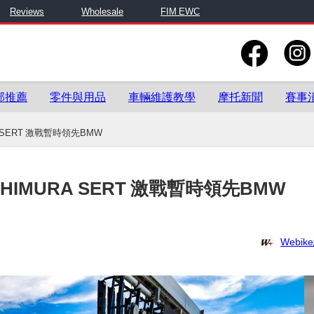
Reviews
Wholesale
FIM EWC
部推薦
零件與用品
車輛維護教學
摩托新聞
賽事
A SERT 激戰暫時領先BMW
OSHIMURA SERT 激戰暫時領先BMW
Webi