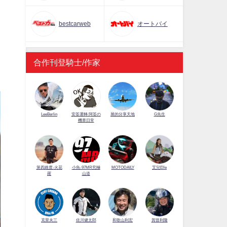
bestcarweb
オートバイ
合作刊登騎士/作家
LeeBerlin
安筌運轉 阿筌の
展的分享天地
G先生
機車日常
第四維度-火花
小魚-97MR究極
MOTODAILY
艾兒Elle
羅
山道
佐川健太郎
克里夫三
和歌山利宏
賀曾利隆