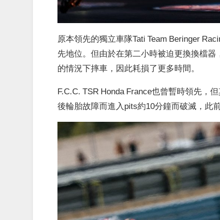
原本領先的獨立車隊Tati Team Beringer Rac
先地位。但由於在第二小時被迫更換換檔器，爾後
的情況下摔車，因此耗損了更多時間。
F.C.C. TSR Honda France也曾暫
後輪胎故障而進入pits約10分鐘而破滅，此前