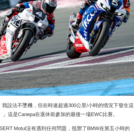
爆胎了，我設法不墜機，但在時速超過300公里/小時的情況下發生這
」這是Canepa在退休前參加的最後一場EWC比賽。
a SERT Motul沒有遇到任何問題，抵禦了BMW在第五小時的