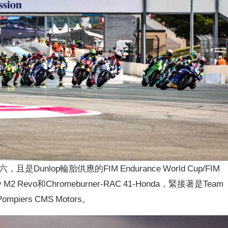
六，且是Dunlop輪胎供應的FIM Endurance World Cup/FIM
2 Revo和Chromeburner-RAC 41-Honda，緊接著是Team
Pompiers CMS Motors。