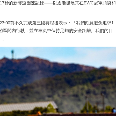
了1分52.517秒的新賽道圈速記錄——以逐漸擴展其在EWC冠軍頭銜和
t在當地時間23:00前不久完成第三段賽程後表示：「我們刻意避免追求1
右的區間內行駛，並在車流中保持足夠的安全距離。我們的目
。」