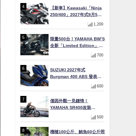
【新車】Kawasaki「Ninja
250/400」2027年式9月5日
日本發售！新塗裝登場×價格
1,200
不變×輔助滑動式離合器
×LED頭燈標配
限量500台！YAMAHA BW’S
全新「Limited Edition」都
市探索限定色 GOOPiMADE
700
聯名包同步登場
SUZUKI 2027年式
Burgman 400 ABS 發表！
8/18日本上市、支援E10汽油
600
售價98萬100日圓
僅因外觀一見鍾情！
YAMAHA SR400改裝
Tracker風格｜ 女車主的機車
500
人生蛻變記
榴槤100公斤、鮪魚60公斤照