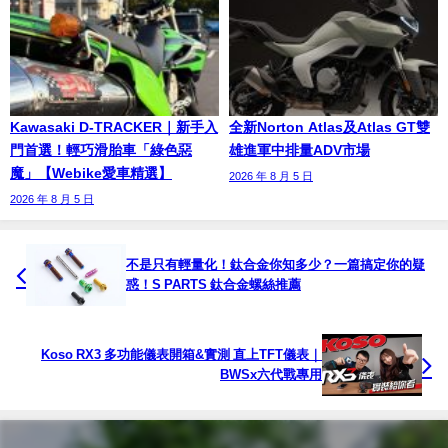
Kawasaki D-TRACKER｜新手入
全新Norton Atlas及Atlas GT雙
門首選！輕巧滑胎車「綠色惡
雄進軍中排量ADV市場
魔」【Webike愛車精選】
2026 年 8 月 5 日
2026 年 8 月 5 日
不是只有輕量化！鈦合金你知多少？一篇搞定你的疑
惑！S PARTS 鈦合金螺絲推薦
Koso RX3 多功能儀表開箱&實測 直上TFT儀表｜
BWSx六代戰專用