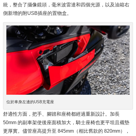
統，整合了攝像鏡頭，毫米波雷達和四個光源，以及油箱右
側新增的附USB插座的置物盒。
位於車身左邊的USB充電座
舒適性方面，把手、腳踏和座椅都經過重新設計。加長
50mm 的副車架使後座面積加大，騎士座椅也更平坦且襯墊
更厚實。儘管座高提升至 845mm（相比舊款的 820mm），