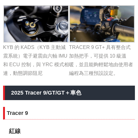
KYB 的 KADS（KYB 主動減
TRACER 9 GT+ 具有整合式
震系統）電子避震由六軸 IMU
加熱把手，可提供 10 級溫
和 ECU 控制，與 YRC 模式相
暖，並且能夠輕鬆地由使用者
連，動態調節阻尼
編程為三種預設設定。
2025 Tracer 9/GT/GT＋車色
Tracer 9
紅線