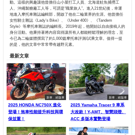
動。這樣的興趣讓他曾擔任山小屋打工人員、北海道鮭魚捕撈工
人、沖繩製糖廠工人等，可謂是“職業旅人”。進入21世紀後，幸運
地進入摩托車雜誌編輯部，開啟了他在二輪業界的生涯。他曾擔任
女性騎士雜誌《Lady’s Bike》、《Under 400》、《Tandem
Style》等摩托車雜誌的編輯長。2019年起，他開始以自由接稿人的
身分活動。他秉持著將內容寫得讓所有人都能輕鬆理解的理念，至
今已為二輪媒體撰寫了約1,000篇摩托車評測/試乘文章。值得一提
的是，他的文章中常常帶有越野元素。
最新文章
新車．絕版車
新車．絕版車
2025 HONDA NC750X 進化
2025 Yamaha Tracer 9 車系
登場！煞車性能提升科技與環
大改款！Y-AMT、智慧頭燈、
保並重！
ACC 多版本驚艷登場