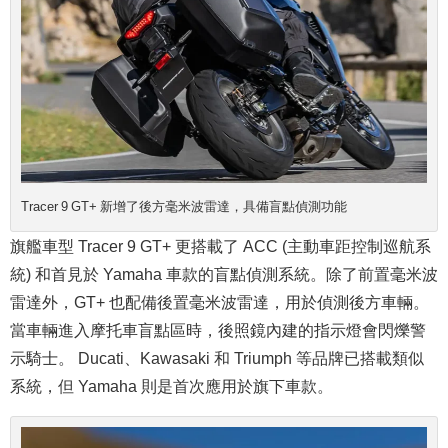
Tracer 9 GT+ 新增了後方毫米波雷達，具備盲點偵測功能
旗艦車型 Tracer 9 GT+ 更搭載了 ACC (主動車距控制巡航系
統) 和首見於 Yamaha 車款的盲點偵測系統。除了前置毫米波
雷達外，GT+ 也配備後置毫米波雷達，用於偵測後方車輛。
當車輛進入摩托車盲點區時，後照鏡內建的指示燈會閃爍警
示騎士。 Ducati、Kawasaki 和 Triumph 等品牌已搭載類似
系統，但 Yamaha 則是首次應用於旗下車款。