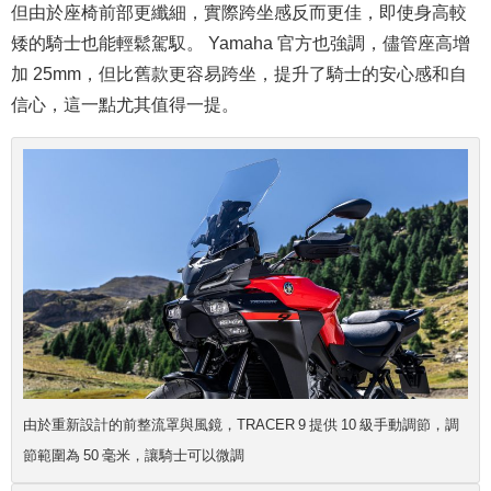
但由於座椅前部更纖細，實際跨坐感反而更佳，即使身高較
矮的騎士也能輕鬆駕馭。 Yamaha 官方也強調，儘管座高增
加 25mm，但比舊款更容易跨坐，提升了騎士的安心感和自
信心，這一點尤其值得一提。
由於重新設計的前整流罩與風鏡，TRACER 9 提供 10 級手動調節，調
節範圍為 50 毫米，讓騎士可以微調