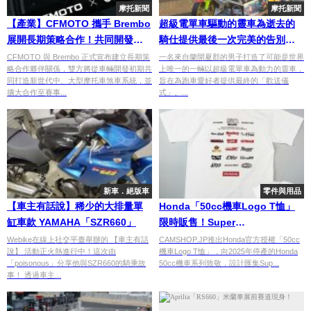
摩托新聞
摩托新聞
【產業】CFMOTO 攜手 Brembo
超級電單車驅動的靈車為逝去的
展開長期策略合作！共同開發新
騎仕提供最後一次完美的告別體
世代車款煞車系統
驗
CFMOTO 與 Brembo 正式宣布建立長期策
一名來自蘭開夏郡的男子打造了可能是世界
略合作夥伴關係，雙方將從車輛開發初期共
上唯一的一輛以超級電單車為動力的靈車，
同打造新世代中、大型摩托車煞車系統，並
旨在為跑車愛好者提供最終的「歡送儀
擴大合作至賽事...
式」。...
新車．絕版車
零件與用品
【車主有話說】稀少的大排量單
Honda「50cc機車Logo T恤」
缸車款 YAMAHA「SZR660」
限時販售！Super
Cub×Monkey×DAX×Gorilla歷代
Webike在線上社交平臺舉辦的 【車主有話
CAMSHOP.JP推出Honda官方授權「50cc
說】 活動正火熱進行中！這次由
機車Logo T恤」，向2025年停產的Honda
名車致敬款×6.2盎司重磅棉
「poisonous」分享他與SZR660的騎乘故
50cc機車系列致敬，設計匯集Sup...
事！ 透過車主...