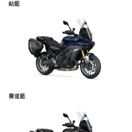
鈷藍
賽道藍