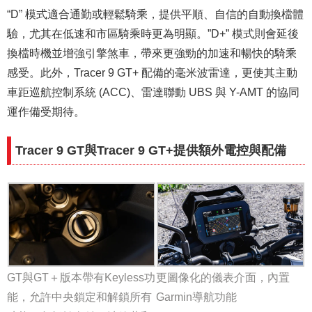
“D” 模式適合通勤或輕鬆騎乘，提供平順、自信的自動換檔體
驗，尤其在低速和市區騎乘時更為明顯。”D+” 模式則會延後
換檔時機並增強引擎煞車，帶來更強勁的加速和暢快的騎乘
感受。此外，Tracer 9 GT+ 配備的毫米波雷達，更使其主動
車距巡航控制系統 (ACC)、雷達聯動 UBS 與 Y-AMT 的協同
運作備受期待。
Tracer 9 GT與Tracer 9 GT+提供額外電控與配備
GT與GT＋版本帶有Keyless功
更圖像化的儀表介面，內置
能，允許中央鎖定和解鎖所有
Garmin導航功能