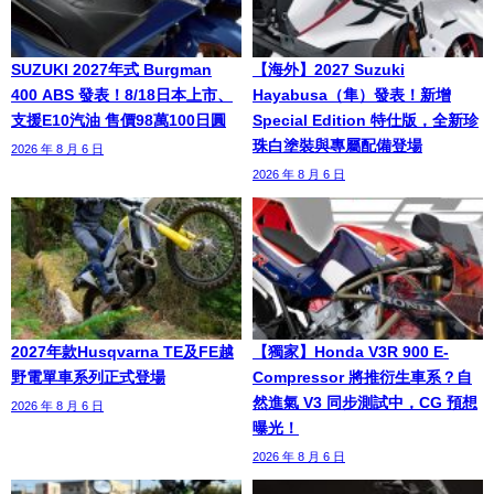
SUZUKI 2027年式 Burgman
【海外】2027 Suzuki
400 ABS 發表！8/18日本上市、
Hayabusa（隼）發表！新增
支援E10汽油 售價98萬100日圓
Special Edition 特仕版，全新珍
珠白塗裝與專屬配備登場
2026 年 8 月 6 日
2026 年 8 月 6 日
2027年款Husqvarna TE及FE越
【獨家】Honda V3R 900 E-
野電單車系列正式登場
Compressor 將推衍生車系？自
然進氣 V3 同步測試中，CG 預想
2026 年 8 月 6 日
曝光！
2026 年 8 月 6 日