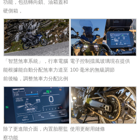
功能，包括轉向鎖、油箱蓋和
硬側箱，
「智慧煞車系統」，行車電腦
電子控制擋風玻璃現在提供
能根據能自動分配煞車力道至
100 毫米的無級調節
前後輪，調整煞車力分配比例
除了更進階介面，內置胎壓監
使用更耐用鏈條
察功能