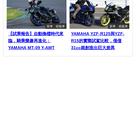
新車．絕版車
新車．絕版車
【試乘報告】自動換檔時代來
YAMAHA YZF-R125與YZF-
臨，騎乘樂趣再進化：
R15的實際試駕比較，僅僅
YAMAHA MT-09 Y-AMT
31cc就創造出巨大差異