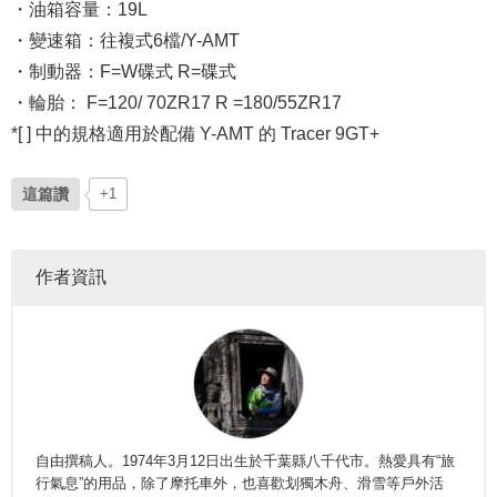
・油箱容量：19L
・變速箱：往複式6檔/Y-AMT
・制動器：F=W碟式 R=碟式
・輪胎： F=120/ 70ZR17 R =180/55ZR17
*[ ] 中的規格適用於配備 Y-AMT 的 Tracer 9GT+
這篇讚
+1
作者資訊
自由撰稿人。1974年3月12日出生於千葉縣八千代市。熱愛具有“旅
行氣息”的用品，除了摩托車外，也喜歡划獨木舟、滑雪等戶外活