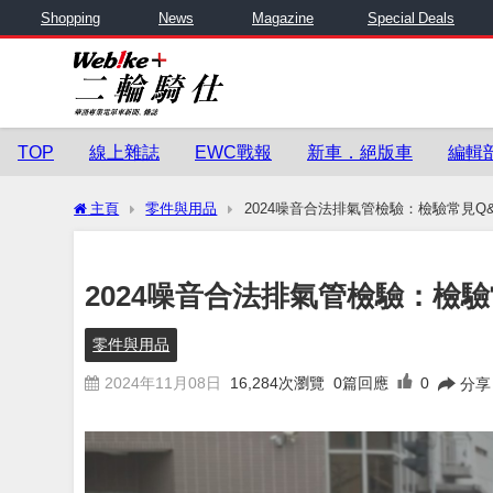
Shopping
News
Magazine
Special Deals
TOP
線上雜誌
EWC戰報
新車．絕版車
編輯
主頁
零件與用品
2024噪音合法排氣管檢驗：檢驗常見Q
2024噪音合法排氣管檢驗：檢
零件與用品
2024年11月08日
16,284
次瀏覽
0篇回應
0
分享