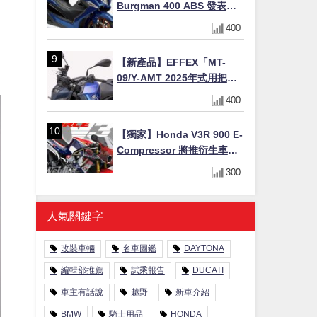
Burgman 400 ABS 發表！
8/18日本上市、支援E10汽油
400
售價98萬100日圓
【新產品】EFFEX「MT-
09/Y-AMT 2025年式用把手
Easy Fit Bar Plus」！高
400
7mm後移16mm直上×三色×
免換線組
【獨家】Honda V3R 900 E-
Compressor 將推衍生車
系？自然進氣 V3 同步測試
300
中，CG 預想曝光！
人氣關鍵字
改裝車輛
名車圖鑑
DAYTONA
編輯部推薦
試乘報告
DUCATI
車主有話說
越野
新車介紹
BMW
騎士用品
HONDA