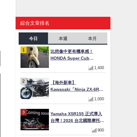
綜合文章排名
今日
本週
本月
比想像中更有機車感！
HONDA Super Cub
110【Webike愛車精選】
1,400
【海外新車】
Kawasaki「Ninja ZX-6R」
2027年式北美發表！636cc
1,000
四缸×銀河銀/暮光藍新色
×KTRC/KIBS電控，11,599
Yamaha XSR155 正式導入
美元起
台灣！2026 台北國際摩托車
展亮相，70 週年紀念版
900
YZF-R 系列限量追加販售