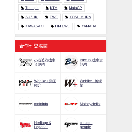
Triumph
KTM
MotoGP
SUZUKI
EWC
YOSHIMURA
KAWASAKI
FIM EWC
YAMAHA
合作刊登媒體
小老婆汽機車
Bike IN 機車資
資訊網
訊網
Webike+ 動画
Webike+ 編輯
紹介
部
motoinfo
Motocyclelist
Heritage &
custom-
Legends
people