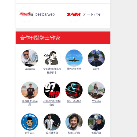
bestcarweb
オートバイ
合作刊登騎士/作家
LeeBerlin
安筌運轉 阿筌の
展的分享天地
G先生
機車日常
第四維度-火花
小魚-97MR究極
MOTODAILY
艾兒Elle
羅
山道
佐川健太郎
克里夫三
和歌山利宏
賀曾利隆