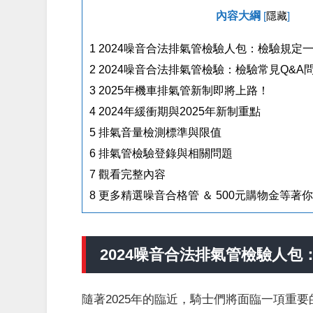
內容大綱
[
隱藏
]
1
2024噪音合法排氣管檢驗人包：檢驗規定
2
2024噪音合法排氣管檢驗：檢驗常見Q&A
3
2025年機車排氣管新制即將上路！
4
2024年緩衝期與2025年新制重點
5
排氣音量檢測標準與限值
6
排氣管檢驗登錄與相關問題
7
觀看完整內容
8
更多精選噪音合格管 ＆ 500元購物金等著
2024噪音合法排氣管檢驗人
隨著2025年的臨近，騎士們將面臨一項重