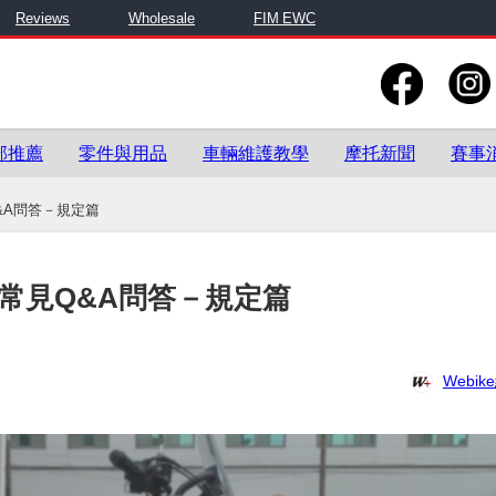
Reviews
Wholesale
FIM EWC
部推薦
零件與用品
車輛維護教學
摩托新聞
賽事
&A問答－規定篇
驗常見Q&A問答－規定篇
Webi