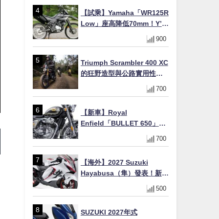
【試乘】Yamaha「WR125R
Low」座高降低70mm！Y’s
Gear低座高座墊×低座高連桿
900
×腳踏著地感大幅改善，越野
初學者推薦
Triumph Scrambler 400 XC
的狂野造型與公路實用性的
完美結合
700
【新車】Royal
Enfield「BULLET 650」8
月27日日本發售（98萬日圓
700
～）！648cc空冷並列雙缸×
虎眼指示燈×砲筒黑/戰艦藍兩
【海外】2027 Suzuki
色
Hayabusa（隼）發表！新增
Special Edition 特仕版，全
500
新珍珠白塗裝與專屬配備登
場
SUZUKI 2027年式