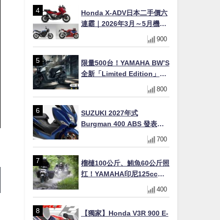
Honda X-ADV日本二手價六
連霸｜2026年3月～5月機車
轉售排行榜 CBR1000RR-R
900
FIREBLADE SP首度躋身前
十
限量500台！YAMAHA BW’S
全新「Limited Edition」都
市探索限定色 GOOPiMADE
800
聯名包同步登場
SUZUKI 2027年式
Burgman 400 ABS 發表！
8/18日本上市、支援E10汽油
700
售價98萬100日圓
榴槤100公斤、鮪魚60公斤照
扛！YAMAHA印尼125cc速
克達Gear Ultima 2740公里
400
耐操實測
【獨家】Honda V3R 900 E-