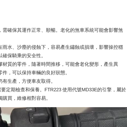
，需確保其運作正常、順暢。老化的煞車系統可能會影響煞
在雨水、沙塵的侵蝕下，容易產生鏽蝕或損壞，影響操控穩
以確保騎乘的安全性。
膠材質的零件，隨著時間推移，可能會老化變形，產生異
零件，可以保持車輛的良好狀態。
，至今仍有生產，方便車友取得。
要定期檢查和保養。FTR223 使用代號MD33E的引擎，屬於
獨購買，維修相對容易。