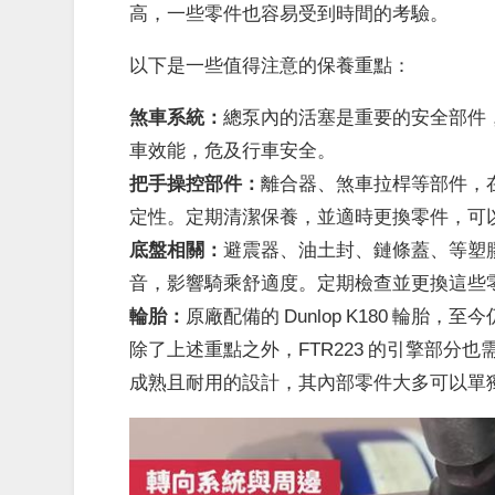
高，一些零件也容易受到時間的考驗。
以下是一些值得注意的保養重點：
煞車系統：
總泵內的活塞是重要的安全部件
車效能，危及行車安全。
把手操控部件：
離合器、煞車拉桿等部件，
定性。定期清潔保養，並適時更換零件，可
底盤相關：
避震器、油土封、鏈條蓋、等塑
音，影響騎乘舒適度。定期檢查並更換這些
輪胎：
原廠配備的 Dunlop K180 輪胎
除了上述重點之外，FTR223 的引擎部分也需
成熟且耐用的設計，其內部零件大多可以單