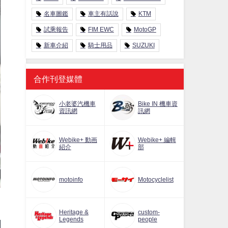
名車圖鑑
車主有話說
KTM
試乘報告
FIM EWC
MotoGP
新車介紹
騎士用品
SUZUKI
合作刊登媒體
小老婆汽機車
Bike IN 機車資
資訊網
訊網
Webike+ 動画
Webike+ 編輯
紹介
部
motoinfo
Motocyclelist
Heritage &
custom-
Legends
people