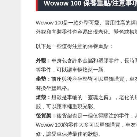
Wowow 100 保養重點/注意事
Wowow 100是一款外型可愛、實用性高
外觀和內裝零件也容易出現老化、褪色或損
以下是一些值得注意的保養重點：
外觀：
車身包含許多金屬和塑膠零件，長時
等零件，可以讓車輛煥然一新。
坐墊：
前座與後座坐墊皆可以單獨購買，車
替換坐墊風格。
燈殼：
燈殼是車輛的「靈魂之窗」，老化的
殼，可以讓車輛重現光彩。
後貨架：
後貨架也是一個值得關注的零件，
Wowow 100的零件大多可以單獨購買，
修，讓愛車保持最佳的狀態。