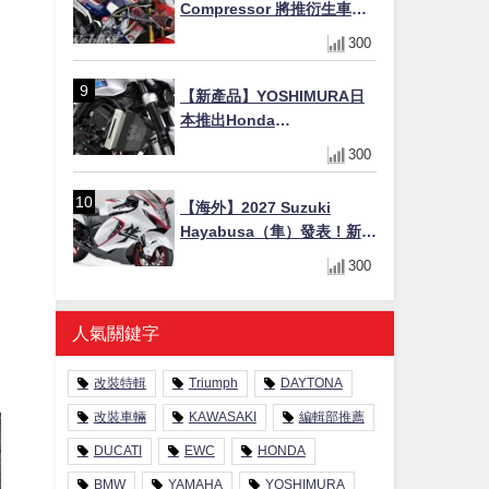
Compressor 將推衍生車
系？自然進氣 V3 同步測試
300
中，CG 預想曝光！
【新產品】YOSHIMURA日
本推出Honda
CB1000F/CB1000 HORNET
300
專用水箱護網，六角網紋設
計質感升級
【海外】2027 Suzuki
Hayabusa（隼）發表！新增
Special Edition 特仕版，全
300
新珍珠白塗裝與專屬配備登
場
人氣關鍵字
改裝特輯
Triumph
DAYTONA
改裝車輛
KAWASAKI
編輯部推薦
DUCATI
EWC
HONDA
BMW
YAMAHA
YOSHIMURA