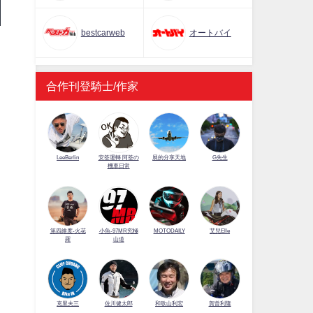
bestcarweb
オートバイ
合作刊登騎士/作家
LeeBerlin
安筌運轉 阿筌の
展的分享天地
G先生
機車日常
第四維度-火花
小魚-97MR究極
MOTODAILY
艾兒Elle
羅
山道
佐川健太郎
克里夫三
和歌山利宏
賀曾利隆