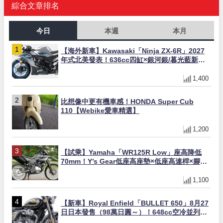
綜合文章排名
今日
本週
本月
【海外新車】Kawasaki「Ninja ZX-6R」2027
年式北美發表！636cc四缸×銀河銀/暮光藍新色
×KTRC/KIBS電控，11,599美元起
1,400
比想像中更有機車感！HONDA Super Cub
110【Webike愛車精選】
1,200
【試乘】Yamaha「WR125R Low」座高降低
70mm！Y’s Gear低座高座墊×低座高連桿×腳踏
著地感大幅改善，越野初學者推薦
1,100
【新車】Royal Enfield「BULLET 650」8月27
日日本發售（98萬日圓～）！648cc空冷並列雙
缸×虎眼指示燈×砲筒黑/戰艦藍兩色