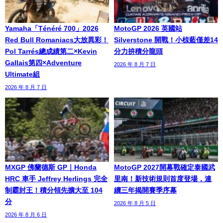
Yamaha「Ténéré 700」2026
MotoGP 2026 英國站
Red Bull Romaniacs大放異彩！
Silverstone 開戰！小椋藍僅差14
Pol Tarrés總成績第二×Kevin
分力拚積分龍頭
Gallais第四×Adventure
2026 年 8 月 7 日
Ultimate組
2026 年 8 月 7 日
MXGP 佛蘭德斯 GP｜Honda
MotoGP 2027開幕戰確定泰國武
HRC 車手 Jeffrey Herlings 完全
里南！新技術規則首度登場，連
制霸封王！積分領先擴大至 104
續三年揭開賽季序幕
分
2026 年 8 月 5 日
2026 年 8 月 6 日