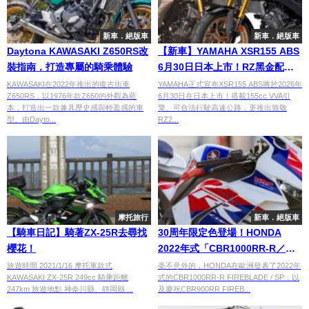
新車．絕版車
新車．絕版車
Daytona KAWASAKI Z650RS改
【新車】YAMAHA XSR155 ABS
裝指南，打造專屬的騎乘體驗
6月30日日本上市！RZ黑金配色
驚喜登場 XSR系列首款155級距
KAWASAKI在2022年推出的復古街車
YAMAHA正式宣布XSR155 ABS將於2026年
Z650RS，以1976年款Z650的外觀為藍
6月30日在日本上市！搭載155cc VVA引
車型
本，打造出一款兼具歷史感與輕盈感的車
擎、可合法行駛高速公路，更推出致敬
型。由Dayto...
RZ2...
摩托旅行
新車．絕版車
【騎車日記】騎著ZX-25R去尋找
30周年限定色登場！HONDA
櫻花！
2022年式「CBR1000RR-R／
SP」
旅遊時間 2021/1/16 摩托車款式
毫不意外的，HONDA在歐洲發表了2022年
KAWASAKI ZX-25R 249cc 騎乘距離
式的CBR1000RR-R FIREBLADE / SP，以
247km 旅遊地點 神奈川縣、靜岡縣 ...
及慶祝CBR900RR FIREB...