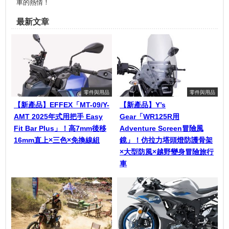
車的熱情！
最新文章
零件與用品
零件與用品
【新產品】EFFEX「MT-09/Y-
【新產品】Y’s
AMT 2025年式用把手 Easy
Gear「WR125R用
Fit Bar Plus」！高7mm後移
Adventure Screen冒險風
16mm直上×三色×免換線組
鏡」！仿拉力塔頭燈防護骨架
×大型防風×越野變身冒險旅行
車