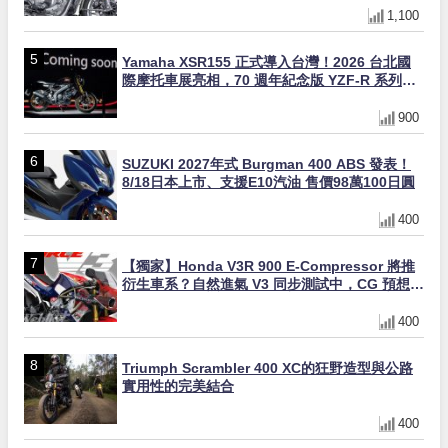
1,100
Yamaha XSR155 正式導入台灣！2026 台北國
際摩托車展亮相，70 週年紀念版 YZF-R 系列限
量追加販售
900
SUZUKI 2027年式 Burgman 400 ABS 發表！
8/18日本上市、支援E10汽油 售價98萬100日圓
400
【獨家】Honda V3R 900 E-Compressor 將推
衍生車系？自然進氣 V3 同步測試中，CG 預想曝
光！
400
Triumph Scrambler 400 XC的狂野造型與公路
實用性的完美結合
400