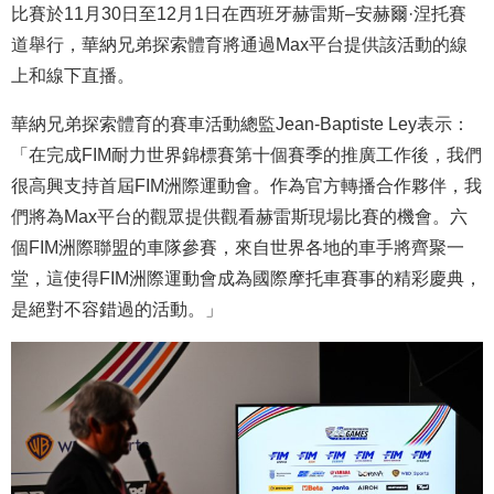
比賽於11月30日至12月1日在西班牙赫雷斯–安赫爾·涅托賽
道舉行，華納兄弟探索體育將通過Max平台提供該活動的線
上和線下直播。
華納兄弟探索體育的賽車活動總監Jean-Baptiste Ley表示：
「在完成FIM耐力世界錦標賽第十個賽季的推廣工作後，我們
很高興支持首屆FIM洲際運動會。作為官方轉播合作夥伴，我
們將為Max平台的觀眾提供觀看赫雷斯現場比賽的機會。六
個FIM洲際聯盟的車隊參賽，來自世界各地的車手將齊聚一
堂，這使得FIM洲際運動會成為國際摩托車賽事的精彩慶典，
是絕對不容錯過的活動。」