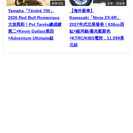
賽事消息
新車．絕版車
Yamaha「Ténéré 700」
【海外新車】
2026 Red Bull Romaniacs
Kawasaki「Ninja ZX-6R」
大放異彩！Pol Tarrés總成績
2027年式北美發表！636cc四
第二×Kevin Gallais第四
缸×銀河銀/暮光藍新色
×Adventure Ultimate組
×KTRC/KIBS電控，11,599美
元起