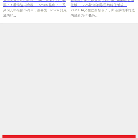
屬了！看準這項商機，Tomica 推出了一系
仕版、FZ25驚奇隊長/黑豹特仕版後，
列與其聯名的小汽車，讓喜愛 Tomica 與鬼
YAMAHA又在巴西發表了，與漫威攜手打造
滅的能...
的最新力作NMA...