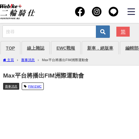
简
TOP
線上雜誌
EWC戰報
新車．絕版車
編輯部
主頁
賽事消息
Max平台將播出FIM洲際運動會
Max平台將播出FIM洲際運動會
賽事消息
FIM EWC