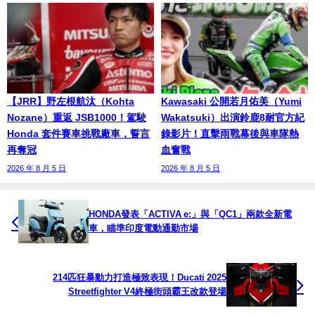
【JRR】野左根航汰（Kohta
Kawasaki 公開若月佑美（Yumi
Nozane）重返 JSB1000！駕駛
Wakatsuki）出演鈴鹿8耐官方紀
Honda 套件賽車挑戰廠車，誓言
錄影片！直擊雨戰幕後與車隊熱
再奪冠
血奮戰
2026 年 8 月 5 日
2026 年 8 月 5 日
HONDA發表「ACTIVA e:」與「QC1」兩款全新電
車，瞄準印度電動通勤市場
214匹狂暴動力打造極致表現！Ducati 2025
Streetfighter V4終極街頭霸王改款登場