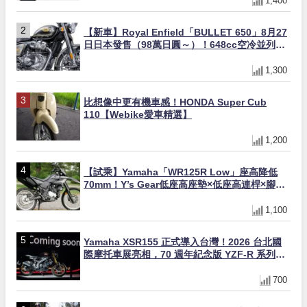
1,400
【新車】Royal Enfield「BULLET 650」8月27
日日本發售（98萬日圓～）！648cc空冷並列雙
缸×虎眼指示燈×砲筒黑/戰艦藍兩色
1,300
比想像中更有機車感！HONDA Super Cub
110【Webike愛車精選】
1,200
【試乘】Yamaha「WR125R Low」座高降低
70mm！Y’s Gear低座高座墊×低座高連桿×腳踏
著地感大幅改善，越野初學者推薦
1,100
Yamaha XSR155 正式導入台灣！2026 台北國
際摩托車展亮相，70 週年紀念版 YZF-R 系列限
量追加販售
700