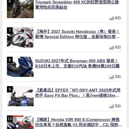
Triumph Scrambler 400 XC的狂野造型與公路
實用性的完美結合
400
【海外】2027 Suzuki Hayabusa（隼）發表！
新增 Special Edition 特仕版，全新珍珠白塗裝
與專屬配備登場
400
SUZUKI 2027年式 Burgman 400 ABS 發表！
8/18日本上市、支援E10汽油 售價98萬100日圓
300
【新產品】EFFEX「MT-09/Y-AMT 2025年式用
把手 Easy Fit Bar Plus」！高7mm後移16mm
直上×三色×免換線組
300
【獨家】Honda V3R 900 E-Compressor 將推
衍生車系？自然進氣 V3 同步測試中，CG 預想曝