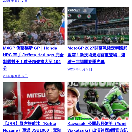
2026 年 8 月 7 日
MXGP 佛蘭德斯 GP｜Honda
MotoGP 2027開幕戰確定泰國武
HRC 車手 Jeffrey Herlings 完全
里南！新技術規則首度登場，連
制霸封王！積分領先擴大至 104
續三年揭開賽季序幕
分
2026 年 8 月 5 日
2026 年 8 月 6 日
【JRR】野左根航汰（Kohta
Kawasaki 公開若月佑美（Yumi
Nozane）重返 JSB1000！駕駛
Wakatsuki）出演鈴鹿8耐官方紀