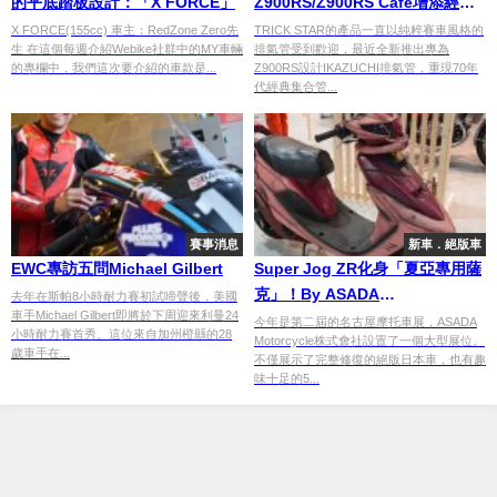
的平底踏板設計：「X FORCE」
Z900RS/Z900RS Cafe增添經典
風格！
X FORCE(155cc) 車主：RedZone Zero先
TRICK STAR的產品一直以純粹賽車風格的
生 在這個每週介紹Webike社群中的MY車輛
排氣管受到歡迎，最近全新推出專為
的專欄中，我們這次要介紹的車款是...
Z900RS設計IKAZUCHI排氣管，重現70年
代經典集合管...
賽事消息
新車．絕版車
EWC專訪五問Michael Gilbert
Super Jog ZR化身「夏亞專用薩
克」！By ASADA
去年在斯帕8小時耐力賽初試啼聲後，美國
車手Michael Gilbert即將於下周迎來利曼24
Motorcycle【2023 Webike 摩托
今年是第二屆的名古屋摩托車展，ASADA
小時耐力賽首秀。這位來自加州橙縣的28
Motorcycle株式會社設置了一個大型展位。
車展】
歲車手在...
不僅展示了完整修復的絕版日本車，也有趣
味十足的5...