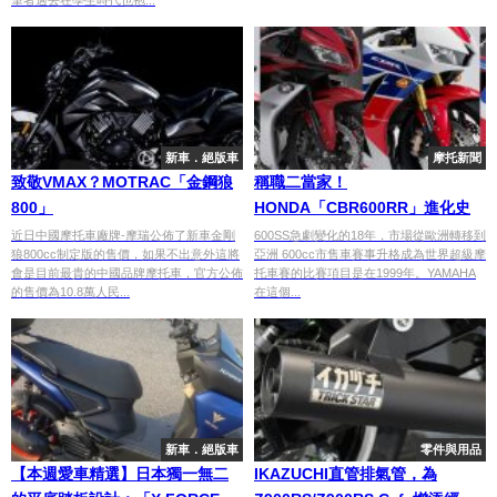
新車．絕版車
摩托新聞
致敬VMAX？MOTRAC「金鋼狼
稱職二當家！
800」
HONDA「CBR600RR」進化史
近日中國摩托車廠牌-摩瑞公佈了新車金剛
600SS急劇變化的18年，市場從歐洲轉移到
狼800cc制定版的售價，如果不出意外這將
亞洲 600cc市售車賽事升格成為世界超級摩
會是目前最貴的中國品牌摩托車，官方公佈
托車賽的比賽項目是在1999年。YAMAHA
的售價為10.8萬人民...
在這個...
新車．絕版車
零件與用品
【本週愛車精選】日本獨一無二
IKAZUCHI直管排氣管，為