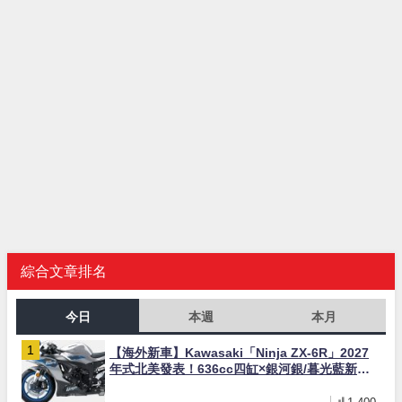
綜合文章排名
今日
本週
本月
【海外新車】Kawasaki「Ninja ZX-6R」2027
年式北美發表！636cc四缸×銀河銀/暮光藍新色
×KTRC/KIBS電控，11,599美元起