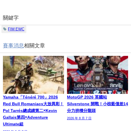
關鍵字
FIM EWC
賽事消息
相關文章
Yamaha「Ténéré 700」2026
MotoGP 2026 英國站
Red Bull Romaniacs大放異彩！
Silverstone 開戰！小椋藍僅差14
Pol Tarrés總成績第二×Kevin
分力拚積分龍頭
Gallais第四×Adventure
2026 年 8 月 7 日
Ultimate組