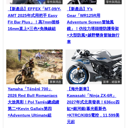
零件與用品
零件與用品
【新產品】EFFEX「MT-09/Y-
【新產品】Y’s
AMT 2025年式用把手 Easy
Gear「WR125R用
Fit Bar Plus」！高7mm後移
Adventure Screen冒險風
16mm直上×三色×免換線組
鏡」！仿拉力塔頭燈防護骨架
×大型防風×越野變身冒險旅行
車
賽事消息
新車．絕版車
Yamaha「Ténéré 700」
【海外新車】
2026 Red Bull Romaniacs
Kawasaki「Ninja ZX-6R」
大放異彩！Pol Tarrés總成績
2027年式北美發表！636cc四
第二×Kevin Gallais第四
缸×銀河銀/暮光藍新色
×Adventure Ultimate組
×KTRC/KIBS電控，11,599美
元起