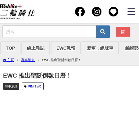
简
TOP
線上雜誌
EWC戰報
新車．絕版車
編輯部
主頁
賽事消息
EWC 推出聖誕倒數日曆！
EWC 推出聖誕倒數日曆！
賽事消息
FIM EWC