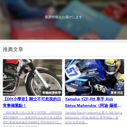
最新情報をお届けします
推薦文章
車輛維護教學
賽事消息
【DIY小學堂】騎士不可忽視的日
Yamaha YZF-R9 車手 Aldi
常整備重點！
Satya Mahendra（阿迪·薩提亞·
馬亨德拉）WSS 多寧頓公園站雙
「雖然被車行的人說車子有問題，但明明就
Yamaha Racing Indonesia 車手 Aldi Satya
還騎得動呀！」這樣的想法正是許多沒錢為
Mahendra（阿迪·薩提亞·馬亨德拉）於
回合闖前十
摩托車維修保養的年輕騎士們常有的想法。
2026 世界超級...
筆者過去在學生時代也抱...