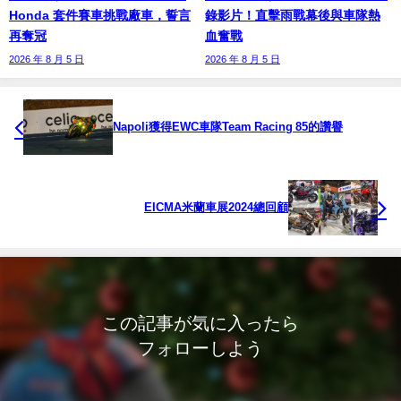
Honda 套件賽車挑戰廠車，誓言
錄影片！直擊雨戰幕後與車隊熱
再奪冠
血奮戰
2026 年 8 月 5 日
2026 年 8 月 5 日
Napoli獲得EWC車隊Team Racing 85的讚譽
EICMA米蘭車展2024總回顧
この記事が気に入ったら
フォローしよう