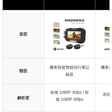
造型
機車前後雙鏡頭行車記
機車
類型
錄器
前後 1080P 30fps / 前
前後 2
解析度
後 1080P 60fps
1