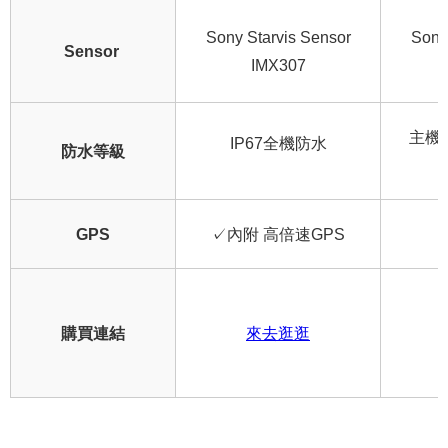
Sony Starvis Sensor
Sony
Sensor
IMX307
主機I
IP67全機防水
防水等級
GPS
✓內附 高倍速GPS
購買連結
來去逛逛