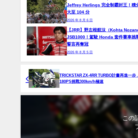
Jeffrey Herlings 完全制霸封王
大至 104 分
2026 年 8 月 6 日
【JRR】野左根航汰（Kohta Noza
JSB1000！駕駛 Honda 套件賽車
誓言再奪冠
2026 年 8 月 5 日
TRICKSTAR ZX-4RR TURBO計畫再進一
180PS挑戰300km/h極速
この