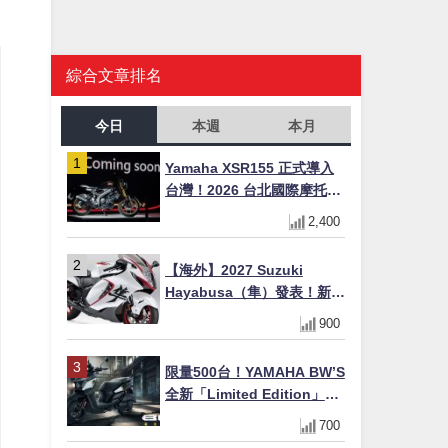
綜合文章排名
今日
本週
本月
Yamaha XSR155 正式導入
台灣！2026 台北國際摩托車
展亮相，70 週年紀念版
2,400
YZF-R 系列限量追加販售
【海外】2027 Suzuki
Hayabusa（隼）發表！新增
Special Edition 特仕版，全
900
新珍珠白塗裝與專屬配備登
場
限量500台！YAMAHA BW’S
全新「Limited Edition」都
市探索限定色 GOOPiMADE
700
聯名包同步登場