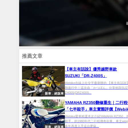
推薦文章
【車主有話說】優秀越野車款
SUZUKI「DR-Z400S」
Webike在線上社交平臺舉辦的 【車主有話說
熱進行中！這次由「かつぼん」分享他與SUZUK
Z400S(DRZ400S...
新車．絕版車
YAMAHA RZ350翻修重生｜二行
「七半殺手」車主實際評價【Webi
選】
Webike愛車精選本次介紹YAMAHA RZ350
殺手」的1980年代二行程傳奇街車。車主win
多年再度入手這台夢寐...
新車．絕版車