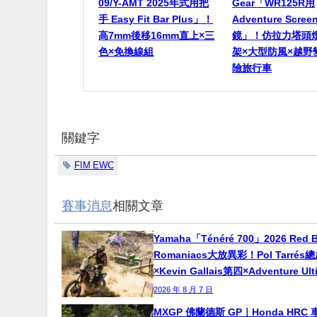
09/Y-AMT 2025年式用把
Gear「WR125R用
手 Easy Fit Bar Plus」！
Adventure Scr
高7mm後移16mm直上×三
鏡」！仿拉力塔頭
色×免換線組
架×大型防風×越野
險旅行車
關鍵字
FIM EWC
賽事消息
相關文章
Yamaha「Ténéré 700」2026 Red B
Romaniacs大放異彩！Pol Tarré
×Kevin Gallais第四×Adventure Ul
2026 年 8 月 7 日
MXGP 佛蘭德斯 GP｜Honda HRC 