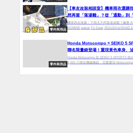
【車友改裝相談室】機車雨衣選購
想再當「落湯雞」？從「通勤」到
航」的乾爽對決｜台日車友評價匯
機車雨衣推薦：下雨天不想當落湯雞？彙整 RS T
KOMINE,unicar,Y's Gear, ROUGH＆ROAD 6
零件與用品
Honda Motocompo × SEIKO 5 
聯名限量錶登場！重現黃色車身、
等經典設計
Honda Motocompo 與 SEIKO 5 SPORTS
8,000 只聯名機械腕錶，完整重現 Motocompo 
零件與用品