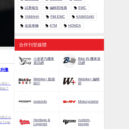
試乘報告
編輯部推薦
EWC
YAMAHA
FIM EWC
KAWASAKI
改裝車輛
KTM
HONDA
合作刊登媒體
小老婆汽機車
Bike IN 機車資
資訊網
訊網
在利曼
Webike+ 動画
Webike+ 編輯
紹介
部
今天（周日）
開啟了
motoinfo
Motocyclelist
 活動正火
Heritage &
custom-
riple
Legends
people