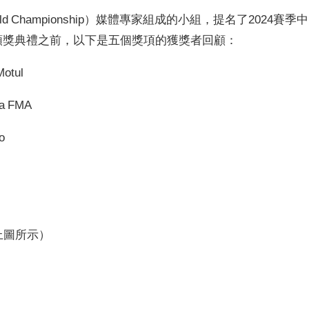
orld Championship）媒體專家組成的小組，提名了2024賽季中
頒獎典禮之前，以下是五個獎項的獲獎者回顧：
otul
da FMA
o
（如上圖所示）