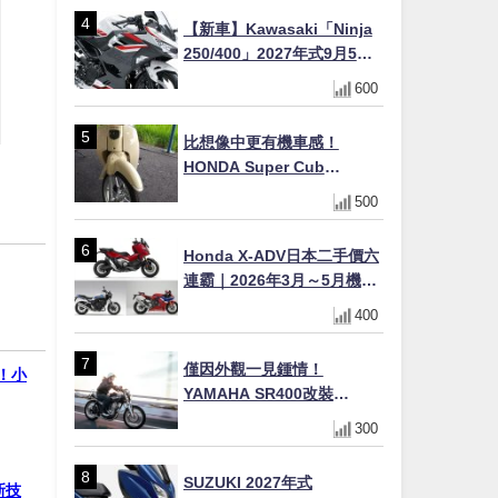
【新車】Kawasaki「Ninja
250/400」2027年式9月5日
日本發售！新塗裝登場×價格
600
不變×輔助滑動式離合器
×LED頭燈標配
比想像中更有機車感！
HONDA Super Cub
110【Webike愛車精選】
500
Honda X-ADV日本二手價六
連霸｜2026年3月～5月機車
轉售排行榜 CBR1000RR-R
400
FIREBLADE SP首度躋身前
十
僅因外觀一見鍾情！
戰！小
YAMAHA SR400改裝
Tracker風格｜ 女車主的機車
300
人生蛻變記
SUZUKI 2027年式
新技