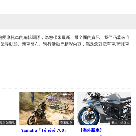
各地熱愛摩托車的編輯團隊，為您帶來最新、最全面的資訊！我們涵蓋來自
業界動態、新車發布、騎行活動等精彩內容，滿足您對電單車/摩托車
零件與用品
賽事消息
新車．絕版車
Yamaha「Ténéré 700」
【海外新車】