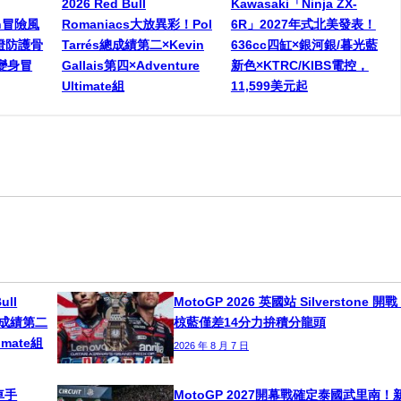
2026 Red Bull
Kawasaki「Ninja ZX-
een冒險風
Romaniacs大放異彩！Pol
6R」2027年式北美發表！
燈防護骨
Tarrés總成績第二×Kevin
636cc四缸×銀河銀/暮光藍
變身冒
Gallais第四×Adventure
新色×KTRC/KIBS電控，
Ultimate組
11,599美元起
ull
MotoGP 2026 英國站 Silverstone 開
s總成績第二
椋藍僅差14分力拚積分龍頭
timate組
2026 年 8 月 7 日
車手
MotoGP 2027開幕戰確定泰國武里南！