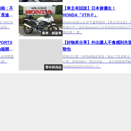
指南：不
【車主有話說】日本資優生！
「長途巡
HONDA「VTR-F」
總
AICHI,
Webike在線上社交平臺舉辦的 【車主有話說】
 款熱...
熱進行中！這次由tamarin-r分享他與HONDA VT
乘故事！ 透...
新車．絕版車
SPORTS
【好物來分享】外出讓人不會感到失
油箱開關
墊包
 推出全球限量
買來試試看！使用經驗老實說！集結了眾多騎士
經...
心得」的Webike「商品評論」。這次就讓我們集
Webike2022年3月5日～2...
零件與用品