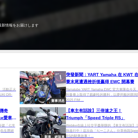
最新情報をお届けします
突發新聞：YART Yamaha 在 KWT 
賽末尾遭遇挫折後贏得 EWC 開幕賽
】 活動正火
Yamalube YART Yamaha EWC 官方車隊在
I DR-
利曼賽上取得了戲劇性的勝利，以夢想般的開局
2025 FIM ...
賽事消息
程傳奇
【車主有話說】三倍速之王！
ke愛車精
Triumph「Speed Triple RS」
，外號「七半
Webike在線上社交平臺舉辦的 【車主有話說】
g先生歷經
熱進行中！這次由「ぢーこさん」分享他與Speed T
RS的騎乘故事！...
新車．絕版車