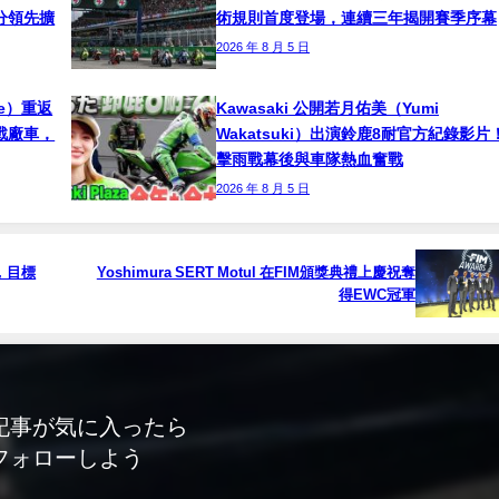
！積分領先擴
術規則首度登場，連續三年揭開賽季序幕
2026 年 8 月 5 日
ne）重返
Kawasaki 公開若月佑美（Yumi
挑戰廠車，
Wakatsuki）出演鈴鹿8耐官方紀錄影片
擊雨戰幕後與車隊熱血奮戰
2026 年 8 月 5 日
步，目標
Yoshimura SERT Motul 在FIM頒獎典禮上慶祝奪
得EWC冠軍
記事が気に入ったら
フォローしよう