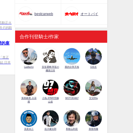
bestcarweb
オートバイ
 活動正火
R-F的騎
合作刊登騎士/作家
望的座
「真正
結 日本
LeeBerlin
安筌運轉 阿筌の
展的分享天地
G先生
機車日常
第四維度-火花
小魚-97MR究極
MOTODAILY
艾兒Elle
羅
山道
佐川健太郎
克里夫三
和歌山利宏
賀曾利隆