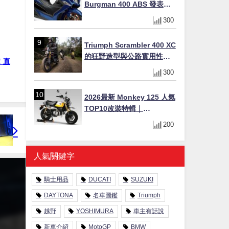
Burgman 400 ABS 發表！
8/18日本上市、支援E10汽油
300
售價98萬100日圓
Triumph Scrambler 400 XC
的狂野造型與公路實用性的
！直
完美結合
300
2026最新 Monkey 125 人氣
TOP10改裝特輯｜
YOSHIMURA合法認證排氣
200
管、OHLINS後避震、OVER
Racing防倒球
人氣關鍵字
騎士用品
DUCATI
SUZUKI
DAYTONA
名車圖鑑
Triumph
越野
YOSHIMURA
車主有話說
新車介紹
MotoGP
BMW