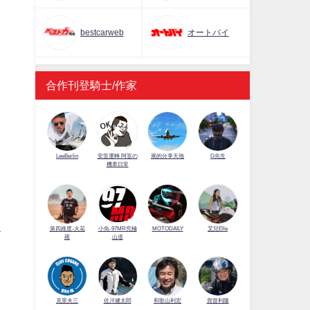
bestcarweb
オートバイ
合作刊登騎士/作家
LeeBerlin
安筌運轉 阿筌の
展的分享天地
G先生
機車日常
第四維度-火花
小魚-97MR究極
MOTODAILY
艾兒Elle
羅
山道
佐川健太郎
克里夫三
和歌山利宏
賀曾利隆