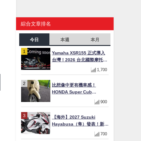
綜合文章排名
今日
本週
本月
Yamaha XSR155 正式導入
台灣！2026 台北國際摩托車
展亮相，70 週年紀念版
1,700
YZF-R 系列限量追加販售
比想像中更有機車感！
HONDA Super Cub
110【Webike愛車精選】
900
【海外】2027 Suzuki
Hayabusa（隼）發表！新增
Special Edition 特仕版，全
700
新珍珠白塗裝與專屬配備登