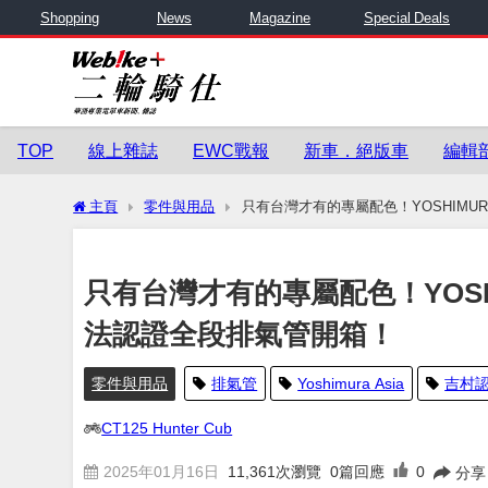
Shopping
News
Magazine
Special Deals
TOP
線上雜誌
EWC戰報
新車．絕版車
編輯
主頁
零件與用品
只有台灣才有的專屬配色！YOSHIMURA C
只有台灣才有的專屬配色！YOSHIMURA
法認證全段排氣管開箱！
零件與用品
排氣管
Yoshimura Asia
吉村
CT125 Hunter Cub
2025年01月16日
11,361
次瀏覽
0篇回應
0
分享