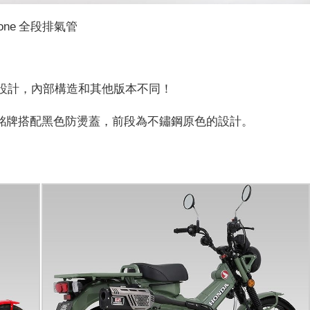
clone 全段排氣管
灣法規設計，內部構造和其他版本不同！
銘牌搭配黑色防燙蓋，前段為不鏽鋼原色的設計。