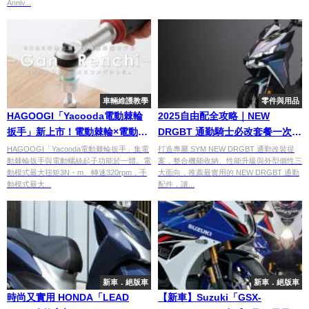
Anniv...
車輛維護教學
零件與用品
HAGOOGI「Yacooda電動棘輪
2025自由配全攻略｜NEW
扳手」新上市！電動棘輪×電動螺
DRGBT 通勤騎士必改套餐一次
絲起子2WAY，3N・m電動扭矩×
看！
HAGOOGI「Yacooda電動棘輪扳手」集電
打造專屬 SYM NEW DRGBT 通勤改裝提
動棘輪扳手與電動螺絲起子功能於一體。電
案，整合機能收納、性能升級與外型個性三
手動60N・m，機車維修必備
動模式最大扭矩3N・m、轉速320rpm，手
大面向，推薦最實用的 NEW DRGBT 通勤
動模式最大...
配件，讓...
新車．絕版車
新車．絕版車
時尚又實用 HONDA「LEAD
【新車】Suzuki「GSX-