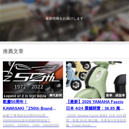
最新情報をお届けします
推薦文章
摩托新聞
新車．絕版車
歡慶50周年！
【最新】2026 YAMAHA Fazzio
KAWASAKI「Z50th Brand
日本 4/24 震撼開賣：36.85 萬日
History」完整影片釋出
圓入手「油電 Hybrid」省油神
趁著”Z”車系誕生50周年的話題，
【2026 Yamaha Fazzio 發表】日本 4/24 開
KAWASAKI在新年初就同時發表了
賣！售價 36.85 萬日圓。本車為日本首款搭
車，97kg 輕量化制霸速克達/電單
Z900RS、Z650RS、Z900、Z650的50th
載「Power Assist」...
車市場