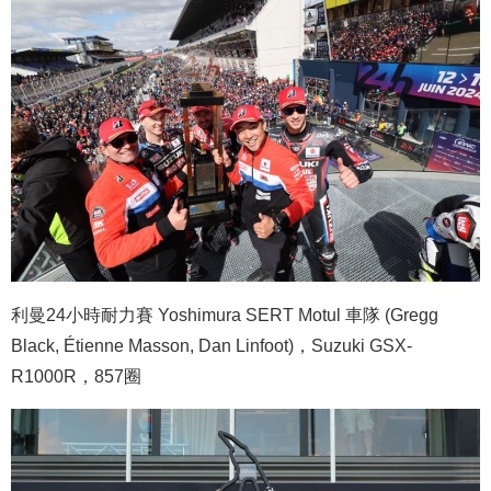
利曼24小時耐力賽 Yoshimura SERT Motul 車隊 (Gregg
Black, Étienne Masson, Dan Linfoot)，Suzuki GSX-
R1000R，857圈