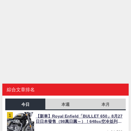
綜合文章排名
今日
本週
本月
【新車】Royal Enfield「BULLET 650」8月27
日日本發售（98萬日圓～）！648cc空冷並列雙
缸×虎眼指示燈×砲筒黑/戰艦藍兩色