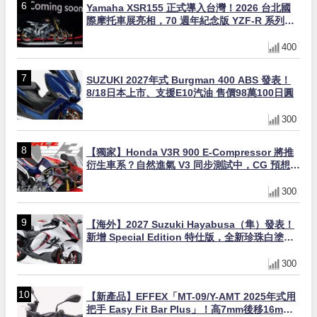
Yamaha XSR155 正式導入台灣！2026 台北國
際摩托車展亮相，70 週年紀念版 YZF-R 系列限
量追加販售
400
SUZUKI 2027年式 Burgman 400 ABS 發表！
8/18日本上市、支援E10汽油 售價98萬100日圓
300
【獨家】Honda V3R 900 E-Compressor 將推
衍生車系？自然進氣 V3 同步測試中，CG 預想曝
光！
300
【海外】2027 Suzuki Hayabusa（隼）發表！
新增 Special Edition 特仕版，全新珍珠白塗裝
與專屬配備登場
300
【新產品】EFFEX「MT-09/Y-AMT 2025年式用
把手 Easy Fit Bar Plus」！高7mm後移16mm