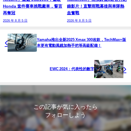
Honda 套件賽車挑戰廠車，誓言
錄影片！直擊雨戰幕後與車隊熱
再奪冠
血奮戰
2026 年 8 月 5 日
2026 年 8 月 5 日
Yamaha推出全新2025 Xmax 300改款，TechMax+版
本更有電動風鏡加熱手把等高級配備！
EWC 2024：代表性的數字
この記事が気に入ったら
フォローしよう