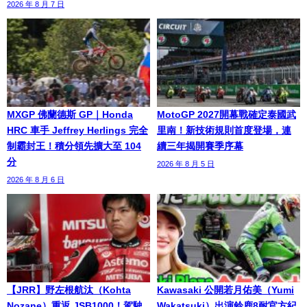
2026 年 8 月 7 日
MXGP 佛蘭德斯 GP｜Honda
MotoGP 2027開幕戰確定泰國武
HRC 車手 Jeffrey Herlings 完全
里南！新技術規則首度登場，連
制霸封王！積分領先擴大至 104
續三年揭開賽季序幕
分
2026 年 8 月 5 日
2026 年 8 月 6 日
【JRR】野左根航汰（Kohta
Kawasaki 公開若月佑美（Yumi
Nozane）重返 JSB1000！駕駛
Wakatsuki）出演鈴鹿8耐官方紀