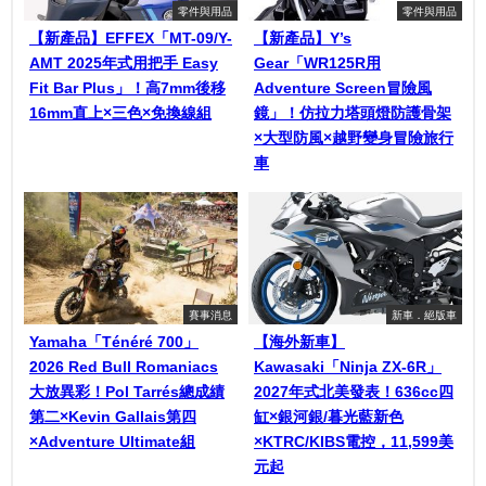
零件與用品
零件與用品
【新產品】EFFEX「MT-09/Y-
【新產品】Y’s
AMT 2025年式用把手 Easy
Gear「WR125R用
Fit Bar Plus」！高7mm後移
Adventure Screen冒險風
16mm直上×三色×免換線組
鏡」！仿拉力塔頭燈防護骨架
×大型防風×越野變身冒險旅行
車
賽事消息
新車．絕版車
Yamaha「Ténéré 700」
【海外新車】
2026 Red Bull Romaniacs
Kawasaki「Ninja ZX-6R」
大放異彩！Pol Tarrés總成績
2027年式北美發表！636cc四
第二×Kevin Gallais第四
缸×銀河銀/暮光藍新色
×Adventure Ultimate組
×KTRC/KIBS電控，11,599美
元起