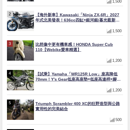
1,500
【海外新車】Kawasaki「Ninja ZX-6R」2027
年式北美發表！636cc四缸×銀河銀/暮光藍新色
×KTRC/KIBS電控，11,599美元起
1,500
比想像中更有機車感！HONDA Super Cub
110【Webike愛車精選】
1,200
【試乘】Yamaha「WR125R Low」座高降低
70mm！Y’s Gear低座高座墊×低座高連桿×腳踏
著地感大幅改善，越野初學者推薦
1,200
Triumph Scrambler 400 XC的狂野造型與公路
實用性的完美結合
500