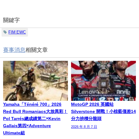
關鍵字
FIM EWC
賽事消息
相關文章
Yamaha「Ténéré 700」2026
MotoGP 2026 英國站
Red Bull Romaniacs大放異彩！
Silverstone 開戰！小椋藍僅差14
Pol Tarrés總成績第二×Kevin
分力拚積分龍頭
Gallais第四×Adventure
2026 年 8 月 7 日
Ultimate組