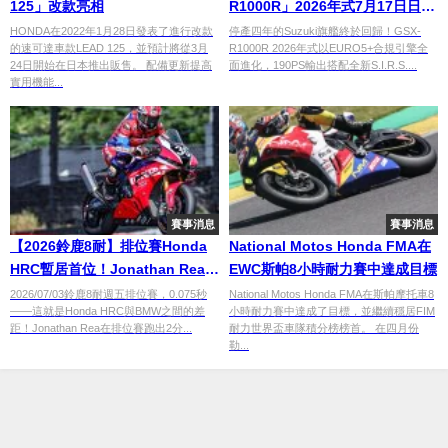
125」改款亮相
R1000R」2026年式7月17日日本
復活！190PS×EURO5+引擎全面
HONDA在2022年1月28日發表了進行改款
停產四年的Suzuki旗艦終於回歸！GSX-
的速可達車款LEAD 125，並預計將從3月
R1000R 2026年式以EURO5+合規引擎全
升級×乾式碳纖維定風翼選配登場
24日開始在日本推出販售。 配備更新提高
面進化，190PS輸出搭配全新S.I.R.S....
實用機能...
賽事消息
賽事消息
【2026鈴鹿8耐】排位賽Honda
National Motos Honda FMA在
HRC暫居首位！Jonathan Rea 2
EWC斯帕8小時耐力賽中達成目標
分04秒422最速×三支Yamaha車
2026/07/03鈴鹿8耐週五排位賽，0.075秒
National Motos Honda FMA在斯帕摩托車8
——這就是Honda HRC與BMW之間的差
小時耐力賽中達成了目標，並繼續穩居FIM
隊進入前五名
距！Jonathan Rea在排位賽跑出2分...
耐力世界盃車隊積分榜榜首。 在四月份
勒...