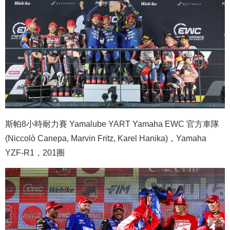
斯帕8小時耐力賽 Yamalube YART Yamaha EWC 官方車隊
(Niccolò Canepa, Marvin Fritz, Karel Hanika)，Yamaha
YZF-R1，201圈