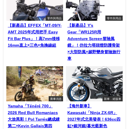
零件與用品
零件與用品
【新產品】EFFEX「MT-09/Y-
【新產品】Y’s
AMT 2025年式用把手 Easy
Gear「WR125R用
Fit Bar Plus」！高7mm後移
Adventure Screen冒險風
16mm直上×三色×免換線組
鏡」！仿拉力塔頭燈防護骨架
×大型防風×越野變身冒險旅行
車
賽事消息
新車．絕版車
Yamaha「Ténéré 700」
【海外新車】
2026 Red Bull Romaniacs
Kawasaki「Ninja ZX-6R」
大放異彩！Pol Tarrés總成績
2027年式北美發表！636cc四
第二×Kevin Gallais第四
缸×銀河銀/暮光藍新色