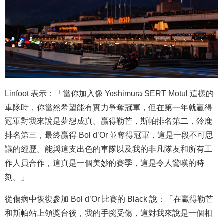
Linfoot 表示：「當你加入像 Yoshimura SERT Motul 這樣的
車隊時，你當然希望能有實力爭奪冠軍，但在第一年就贏得
冠軍對我來說是夢想成真。贏得勒芒，斯帕排名第二，鈴鹿
排名第三，最終贏得 Bol d’Or 並奪得冠軍，這是一段不可思
議的經歷。能與這支出色的車隊以及我的非凡隊友和所有工
作人員合作，這真是一個美妙的賽季，這是令人驚嘆的時
刻。」
從傷病中恢復參加 Bol d’Or 比賽的 Black 說：「在贏得勒芒
和斯帕站上領獎台後，我的手腕受傷，這對我來說是一個相