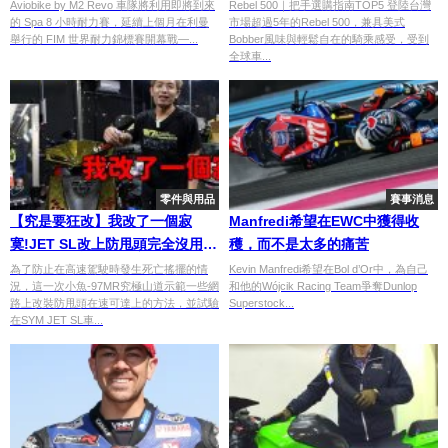
EWC 的希望
能一篇整理給你
Aviobike by M2 Revo 車隊將利用即將到來
Rebel 500｜把手選購指南TOP5 登陸台灣
的 Spa 8 小時耐力賽，延續上個月在利曼
市場超過5年的Rebel 500，兼具美式
舉行的 FIM 世界耐力錦標賽開幕戰—...
Bobber風味與輕鬆自在的騎乘感受，受到
全球車...
零件與用品
賽事消息
【究是要狂改】我改了一個寂
Manfredi希望在EWC中獲得收
寞!JET SL改上防甩頭完全沒用?
穫，而不是太多的痛苦
最貴的掛勾….YSS防甩頭
為了防止在高速駕駛時發生死亡搖擺的情
Kevin Manfredi希望在Bol d’Or中，為自己
況，這一次小魚-97MR究極山道示範一些網
和他的Wójcik Racing Team爭奪Dunlop
路上改裝防甩頭在速可達上的方法，並試驗
Superstock...
在SYM JET SL車...