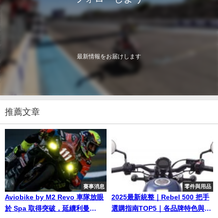
最新情報をお届けします
推薦文章
賽事消息
零件與用品
Aviobike by M2 Revo 車隊放眼
2025最新統整｜Rebel 500 把手
於 Spa 取得突破，延續利曼
選購指南TOP5｜各品牌特色與功