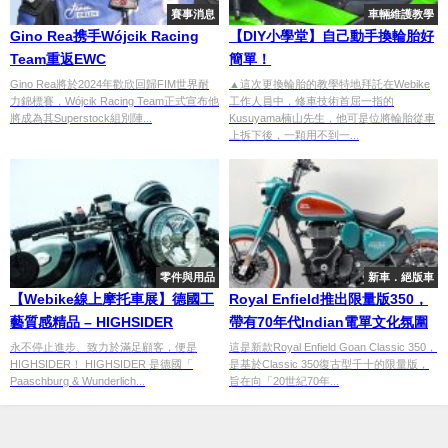
賽事消息
車輛維護教學
Gino Rea携手Wójcik Racing
【DIY小學堂】自己動手換輪胎好
Team重返EWC
簡單！
Gino Rea將於2024年歡欣回歸FIM世界耐
▲這次更換輪胎的教學特地拜託在Webike
力錦標賽，Wójcik Racing Team正式宣布他
工作人員中，修車技術首屈一指的
將成為其Superstock組別陣...
Kusuyama楠山先生，他可是位將輪胎從車
上拆下後，一顆用不到一...
零件與用品
新車．絕版車
【Webike線上摩托車展】德國工
Royal Enfield推出限量版350，
藝質感精品 – HIGHSIDER
帶有70年代Indian電單文化氛圍
永不停止進步、致力於滿足顧客，便是
這是新款Royal Enfield Goan Classic 350，
HIGHSIDER！ HIGHSIDER 是德國「
是基於Classic 350復古型千十的限量版，
Paaschburg & Wunderlich...
旨在向「20世紀70年...