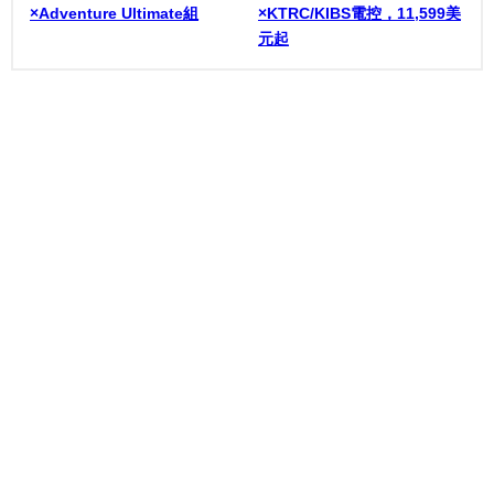
×Adventure Ultimate組
×KTRC/KIBS電控，11,599美
元起