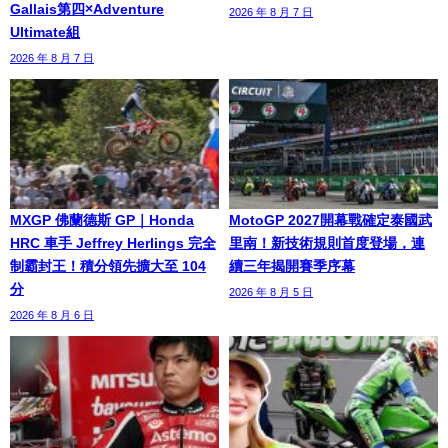
Gallais第四×Adventure
2026 年 8 月 7 日
Ultimate組
2026 年 8 月 7 日
MXGP 佛蘭德斯 GP｜Honda
MotoGP 2027開幕戰確定泰國武
HRC 車手 Jeffrey Herlings 完全
里南！新技術規則首度登場，連
制霸封王！積分領先擴大至 104
續三年揭開賽季序幕
分
2026 年 8 月 5 日
2026 年 8 月 6 日