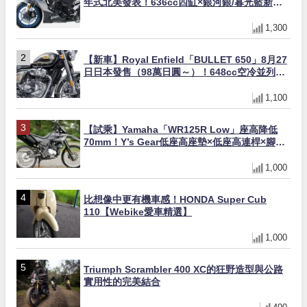
年式北美發表！636cc四缸×銀河銀/暮光藍新色
×KTRC/KIBS電控，11,599美元起
1,300
【新車】Royal Enfield「BULLET 650」8月27
日日本發售（98萬日圓～）！648cc空冷並列雙
缸×虎眼指示燈×砲筒黑/戰艦藍兩色
1,100
【試乘】Yamaha「WR125R Low」座高降低
70mm！Y’s Gear低座高座墊×低座高連桿×腳踏
著地感大幅改善，越野初學者推薦
1,000
比想像中更有機車感！HONDA Super Cub
110【Webike愛車精選】
1,000
Triumph Scrambler 400 XC的狂野造型與公路
實用性的完美結合