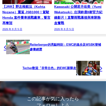
【JRR】野左根航汰（Kohta
Kawasaki 公開若月佑美（Yumi
Nozane）重返 JSB1000！駕駛
Wakatsuki）出演鈴鹿8耐官方紀
Honda 套件賽車挑戰廠車，誓言
錄影片！直擊雨戰幕後與車隊熱
再奪冠
血奮戰
2026 年 8 月 5 日
2026 年 8 月 5 日
Reiterberger的亮點時刻：EWC的進步及WSBK替補
參賽經歷
Techer歡迎「非常出色」的EWC新隊友
この記事が気に入ったら
フォローしよう