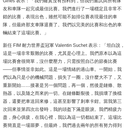
Gines 表示：「我們確實沒有預料到，但我們嘗試與所有隊
友和車隊一起完成最佳比賽。我們進行了一場穩定且非常不
錯的比賽，表現出色，雖然可能不如排位賽表現最佳的車
隊，但最終那支車隊退賽了。我們以完美的比賽和出色的車
輛結束了這場比賽。」
新任 FIM 耐力世界盃冠軍 Valentin Suchet 表示
：「坦白說，
這是一場非常艱難的比賽，尤其是心理上。我們原本以為這
場比賽會很簡單，沒什麼壓力，只需按照自己的節奏比賽
——但事情並非如此。這是一場情緒的過山車。一開始，我
們以為只是小的機械問題，損失了一圈，沒什麼大不了，又
重新開始……接著是另一個問題，再一個，然後是鏈條、散
熱器，以及隨之而來的一切。在鏈條斷裂後，我損壞了換檔
器，還要把車送回來修，這甚至影響了剎車卡鉗。當我第三
次回來並第四次出發時，我的頭盔下滿是眼淚。我們精疲力
盡，身心俱疲，在我心裡，我以為這一切都結束了。這場比
賽簡直是一場噩夢，但最終，我們過去兩年的所有努力得到