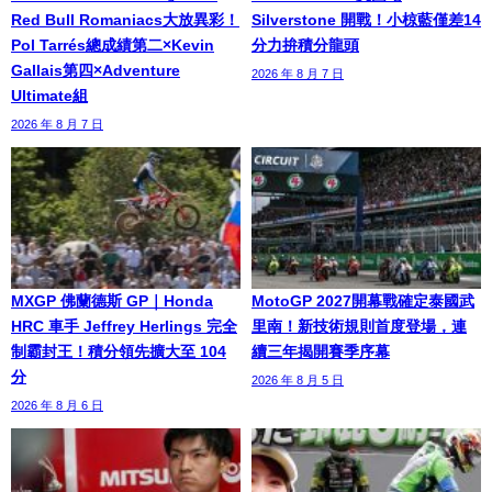
Red Bull Romaniacs大放異彩！
Silverstone 開戰！小椋藍僅差14
Pol Tarrés總成績第二×Kevin
分力拚積分龍頭
Gallais第四×Adventure
2026 年 8 月 7 日
Ultimate組
2026 年 8 月 7 日
MXGP 佛蘭德斯 GP｜Honda
MotoGP 2027開幕戰確定泰國武
HRC 車手 Jeffrey Herlings 完全
里南！新技術規則首度登場，連
制霸封王！積分領先擴大至 104
續三年揭開賽季序幕
分
2026 年 8 月 5 日
2026 年 8 月 6 日