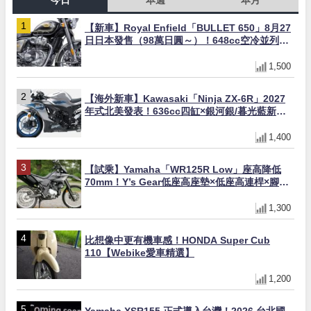
【新車】Royal Enfield「BULLET 650」8月27
日日本發售（98萬日圓～）！648cc空冷並列雙
缸×虎眼指示燈×砲筒黑/戰艦藍兩色
1,500
【海外新車】Kawasaki「Ninja ZX-6R」2027
年式北美發表！636cc四缸×銀河銀/暮光藍新色
×KTRC/KIBS電控，11,599美元起
1,400
【試乘】Yamaha「WR125R Low」座高降低
70mm！Y’s Gear低座高座墊×低座高連桿×腳踏
著地感大幅改善，越野初學者推薦
1,300
比想像中更有機車感！HONDA Super Cub
110【Webike愛車精選】
1,200
Yamaha XSR155 正式導入台灣！2026 台北國