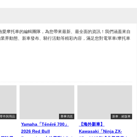
各地熱愛摩托車的編輯團隊，為您帶來最新、最全面的資訊！我們涵蓋來自
業界動態、新車發布、騎行活動等精彩內容，滿足您對電單車/摩托車
零件與用品
賽事消息
新車．絕版車
Yamaha「Ténéré 700」
【海外新車】
2026 Red Bull
Kawasaki「Ninja ZX-