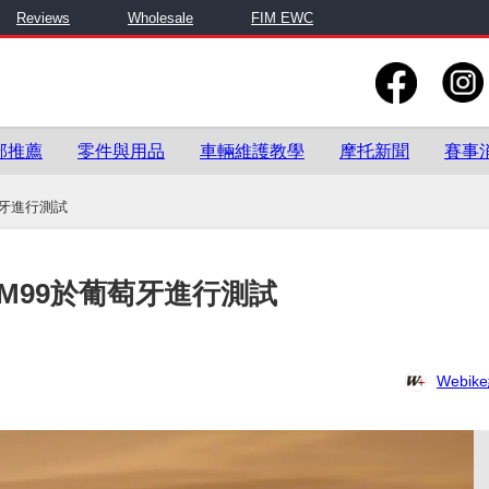
Reviews
Wholesale
FIM EWC
部推薦
零件與用品
車輛維護教學
摩托新聞
賽事
於葡萄牙進行測試
eam/KM99於葡萄牙進行測試
Webi