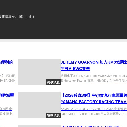
最新情報をお届けします
出便利的
JÉRÉMY GUARNONI加入KM99迎戰2
年FIM EWC賽季
CK】 活動正
法國車手Jérémy Guarnoni 作為BMW Motorrad W
SRX600
Endurance Team的賽車手和冠軍，在兩年任期內加
賽事消息
膠/減壓
【2026鈴鹿8耐】中須賀克行生涯最
YAMAHA FACTORY RACING TEA
第二年縮短差距、挑戰Honda HRC
並感到痠
YAMAHA FACTORY RACING TEAM以中須賀
是支撐上
Jack Miller、Andrea Locatelli三人陣容再戰202...
賽事消息
..