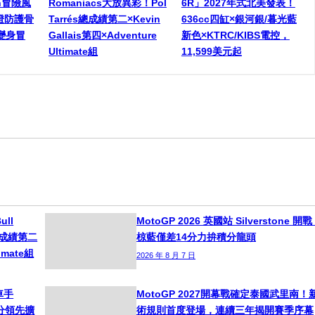
een冒險風
Romaniacs大放異彩！Pol
6R」2027年式北美發表！
燈防護骨
Tarrés總成績第二×Kevin
636cc四缸×銀河銀/暮光藍
變身冒
Gallais第四×Adventure
新色×KTRC/KIBS電控，
Ultimate組
11,599美元起
ull
MotoGP 2026 英國站 Silverstone 開
s總成績第二
椋藍僅差14分力拚積分龍頭
timate組
2026 年 8 月 7 日
車手
MotoGP 2027開幕戰確定泰國武里南！
！積分領先擴
術規則首度登場，連續三年揭開賽季序幕