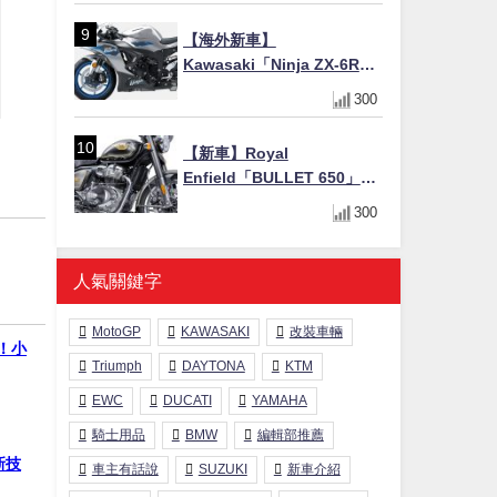
聯名包同步登場
【海外新車】
Kawasaki「Ninja ZX-6R」
2027年式北美發表！636cc
300
四缸×銀河銀/暮光藍新色
×KTRC/KIBS電控，11,599
【新車】Royal
美元起
Enfield「BULLET 650」8
月27日日本發售（98萬日圓
300
～）！648cc空冷並列雙缸×
虎眼指示燈×砲筒黑/戰艦藍兩
色
人氣關鍵字
MotoGP
KAWASAKI
改裝車輛
戰！小
Triumph
DAYTONA
KTM
EWC
DUCATI
YAMAHA
騎士用品
BMW
編輯部推薦
新技
車主有話說
SUZUKI
新車介紹