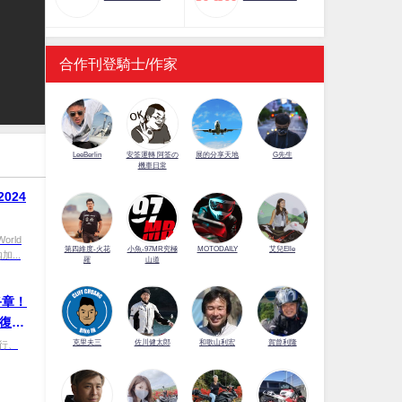
合作刊登騎士/作家
LeeBerlin
安筌運轉 阿筌の
展的分享天地
G先生
機車日常
024
orld
第四維度-火花
小魚-97MR究極
MOTODAILY
艾兒Elle
...
羅
山道
終章！
M復出
四連霸
佐川健太郎
克里夫三
和歌山利宏
賀曾利隆
克行、