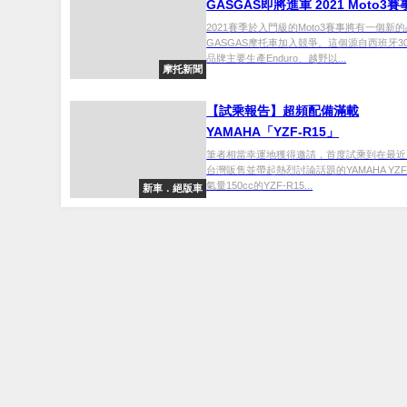
GASGAS即將進軍 2021 Moto3賽
2021賽季於入門級的Moto3賽事將有一個新
GASGAS摩托車加入競爭。這個源自西班牙3
品牌主要生產Enduro、越野以...
摩托新聞
【試乘報告】超頻配備滿載
YAMAHA「YZF-R15」
筆者相當幸運地獲得邀請，首度試乘到在最近
台灣販售並帶起熱烈討論話題的YAMAHA YZF-
氣量150cc的YZF-R15...
新車．絕版車