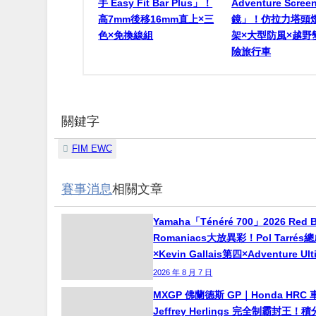
手 Easy Fit Bar Plus」！
Adventure Scr
高7mm後移16mm直上×三
鏡」！仿拉力塔頭
色×免換線組
架×大型防風×越野
險旅行車
關鍵字
FIM EWC
賽事消息
相關文章
Yamaha「Ténéré 700」2026 Red B
Romaniacs大放異彩！Pol Tarré
×Kevin Gallais第四×Adventure Ul
2026 年 8 月 7 日
MXGP 佛蘭德斯 GP｜Honda HRC 
Jeffrey Herlings 完全制霸封王