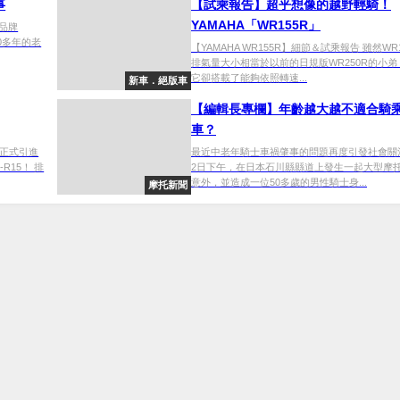
事
【試乘報告】超乎想像的越野輕騎！
YAMAHA「WR155R」
的品牌
0多年的老
【YAMAHA WR155R】細節＆試乘報告 雖然WR
排氣量大小相當於以前的日規版WR250R的小弟
它卻搭載了能夠依照轉速...
新車．絕版車
【編輯長專欄】年齡越大越不適合騎
車？
正式引進
最近中老年騎士車禍肇事的問題再度引發社會關注
R15！ 排
2日下午，在日本石川縣縣道上發生一起大型摩
意外，並造成一位50多歲的男性騎士身...
摩托新聞