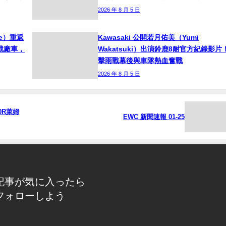
2026 年 8 月 5 日
ne）重返
Kawasaki 公開若月佑美（Yumi
挑戰廠車，
Wakatsuki）出演鈴鹿8耐官方紀錄影片
擊雨戰幕後與車隊熱血奮戰
2026 年 8 月 5 日
0R萊姆
EWC 新聞速報 01-25
記事が気に入ったら
フォローしよう