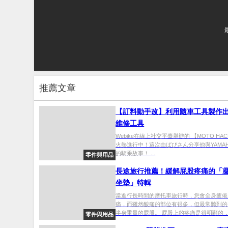
推薦文章
【訂料動手改】利用隨車工具製作
維修工具
Webike在線上社交平臺舉辦的 【MOTO HA
火熱進行中！這次由ばびさん分享他與YAMAHA 
的騎乘故事！ ...
零件與用品
長途旅行推薦！緩解屁股疼痛的「凝
坐墊」特輯
當進行長時間的摩托車旅行時，您會全身疲倦
痛，而雖然酸痛的部位有很多，但最常聽到的
半身重量的屁股。 屁股上的疼痛是很明顯的，.
零件與用品