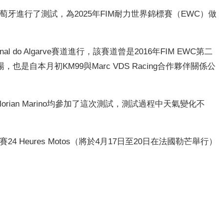
M99本週在葡萄牙進行了測試，為2025年FIM耐力世界錦標賽（EWC）做
onal do Algarve賽道進行，該賽道曾是2016年FIM EWC第二
自本月初KM99與Marc VDS Racing合作夥伴關係公
noni和Florian Marino均參加了這次測試，測試過程中天氣變化不
4 Heures Motos（將於4月17日至20日在法國勒芒舉行）