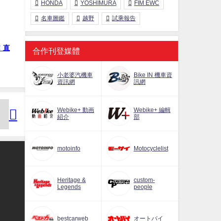
HONDA
YOSHIMURA
FIM EWC
名車圖鑑
越野
試乘報告
！直
合作刊登媒體
小老婆汽機車
Bike IN 機車資
資訊網
訊網
Webike+ 動画
Webike+ 編輯
紹介
部
motoinfo
Motocyclelist
Heritage &
custom-
Legends
people
bestcarweb
オートバイ