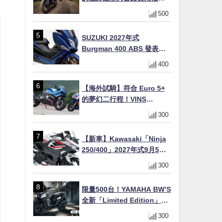
完美結合
500
SUZUKI 2027年式
Burgman 400 ABS 發表！
8/18日本上市、支援E10汽油
400
售價98萬100日圓
【海外試騎】符合 Euro 5+
的夢幻二行程！VINS
Duecinquanta 登陸日本：
300
前法拉利工程師打造、碳纖
維單體車架與 250cc 雙曲軸
【新車】Kawasaki「Ninja
V 雙全解析
250/400」2027年式9月5日
日本發售！新塗裝登場×價格
300
不變×輔助滑動式離合器
×LED頭燈標配
限量500台！YAMAHA BW’S
全新「Limited Edition」都
市探索限定色 GOOPiMADE
300