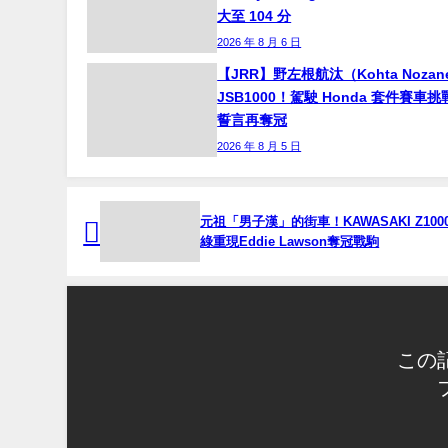
大至 104 分
2026 年 8 月 6 日
【JRR】野左根航汰（Kohta Noza
JSB1000！駕駛 Honda 套件賽車
誓言再奪冠
2026 年 8 月 5 日
元祖「男子漢」的街車！KAWASAKI Z100
綠重現Eddie Lawson奪冠戰駒
この