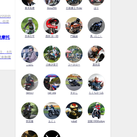
青木拓磨
Anna250r
行政書士 Rider
ほり
155R的
，但是
市本行平
西田 宗一郎
門脇誠
凧（たこ）
乘摩托
。 8月
托車翻覆
こばん
小林夕里子
コータロー
栗田晃
nemo-t
red_one
すがこ
たぐちかつみ
田宮徹
もぐぅ
yuball
炆騎 HKMonkey