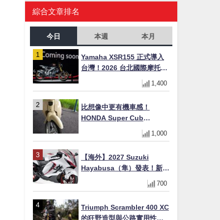
綜合文章排名
今日
本週
本月
Yamaha XSR155 正式導入
台灣！2026 台北國際摩托車
展亮相，70 週年紀念版
1,400
YZF-R 系列限量追加販售
比想像中更有機車感！
HONDA Super Cub
110【Webike愛車精選】
1,000
【海外】2027 Suzuki
Hayabusa（隼）發表！新增
Special Edition 特仕版，全
700
新珍珠白塗裝與專屬配備登
場
Triumph Scrambler 400 XC
的狂野造型與公路實用性的