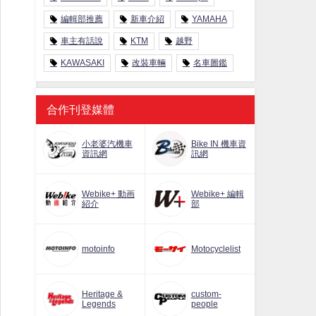
編輯部推薦
新車介紹
YAMAHA
車主有話說
KTM
越野
KAWASAKI
改裝車輛
名車圖鑑
合作刊登媒體
小老婆汽機車
Bike IN 機車資
資訊網
訊網
Webike+ 動画
Webike+ 編輯
紹介
部
motoinfo
Motocyclelist
Heritage &
custom-
Legends
people