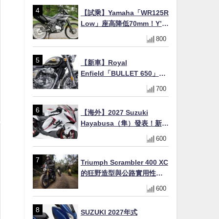
×KTRC/KIBS電控，11,599
【試乘】Yamaha「WR125R
美元起
Low」座高降低70mm！Y’s
Gear低座高座墊×低座高連桿
800
×腳踏著地感大幅改善，越野
初學者推薦
【新車】Royal
Enfield「BULLET 650」8
月27日日本發售（98萬日圓
700
～）！648cc空冷並列雙缸×
虎眼指示燈×砲筒黑/戰艦藍兩
【海外】2027 Suzuki
色
Hayabusa（隼）發表！新增
Special Edition 特仕版，全
600
新珍珠白塗裝與專屬配備登
場
Triumph Scrambler 400 XC
的狂野造型與公路實用性的
完美結合
600
SUZUKI 2027年式