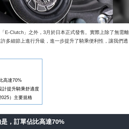
新的「E-Clutch」之外，3月於日本正式發售。實際上除了無需
l 250 在許多細節上進行升級，進一步提升了騎乘便利性，讓我們透
比高達70%
設計提升騎乘舒適度
utch（2025）主要規格
的是，訂單
佔比高達70%