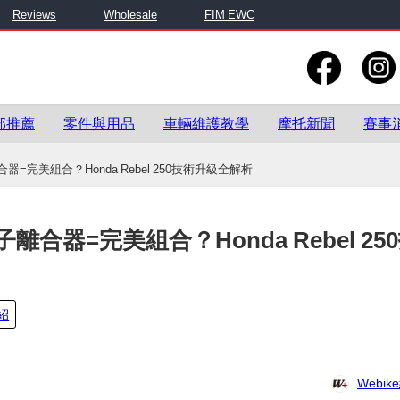
Reviews
Wholesale
FIM EWC
部推薦
零件與用品
車輛維護教學
摩托新聞
賽事
=完美組合？Honda Rebel 250技術升級全解析
合器=完美組合？Honda Rebel 25
紹
Webi