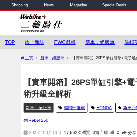
Shopping
News
Magazine
Special Deals
TOP
線上雜誌
EWC戰報
新車．絕版車
編輯
主頁
新車．絕版車
【實車開箱】26PS單缸引擎+電子離合器
【實車開箱】26PS單缸引擎+電子離
術升級全解析
新車．絕版車
編輯部推薦
HONDA
新車介
Rebel 250
2025年03月13日
17,562
次瀏覽
0篇回應
0
分享