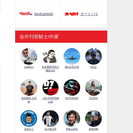
bestcarweb
オートバイ
合作刊登騎士/作家
半
LeeBerlin
安筌運轉 阿筌の
展的分享天地
G先生
機車日常
第四維度-火花
小魚-97MR究極
MOTODAILY
艾兒Elle
羅
山道
佐川健太郎
克里夫三
和歌山利宏
賀曾利隆