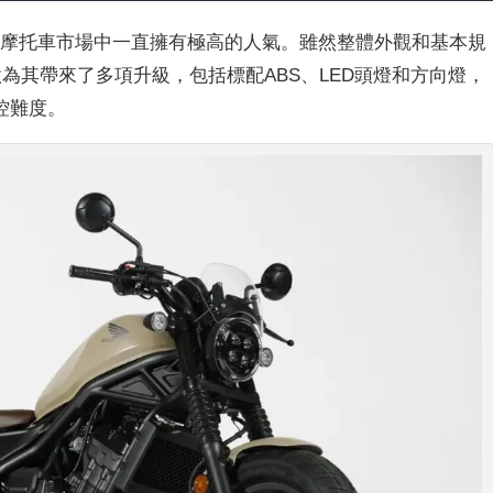
量級距的摩托車市場中一直擁有極高的人氣。雖然整體外觀和基本規
改款為其帶來了多項升級，包括標配ABS、LED頭燈和方向燈，
控難度。