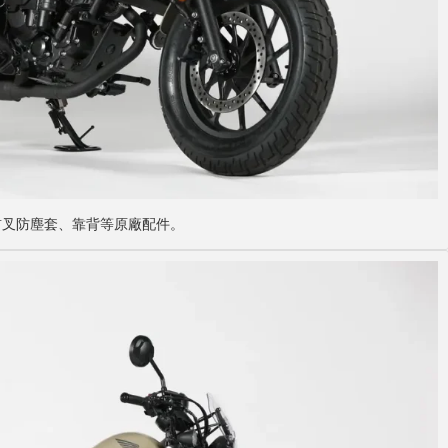
前叉
防塵
套、靠背等原廠配件。