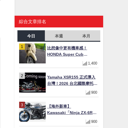
綜合文章排名
今日
本週
本月
比想像中更有機車感！
HONDA Super Cub
110【Webike愛車精選】
1,400
Yamaha XSR155 正式導入
台灣！2026 台北國際摩托車
展亮相，70 週年紀念版
900
YZF-R 系列限量追加販售
【海外新車】
Kawasaki「Ninja ZX-6R」
2027年式北美發表！636cc
900
四缸×銀河銀/暮光藍新色