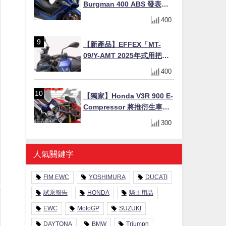
Burgman 400 ABS 發表！
8/18日本上市、支援E10汽油
400
售價98萬100日圓
【新產品】EFFEX「MT-
09/Y-AMT 2025年式用把手
Easy Fit Bar Plus」！高
400
7mm後移16mm直上×三色×
免換線組
【獨家】Honda V3R 900 E-
Compressor 將推衍生車
系？自然進氣 V3 同步測試
300
中，CG 預想曝光！
人氣關鍵字
FIM EWC
YOSHIMURA
DUCATI
試乘報告
HONDA
騎士用品
EWC
MotoGP
SUZUKI
DAYTONA
BMW
Triumph