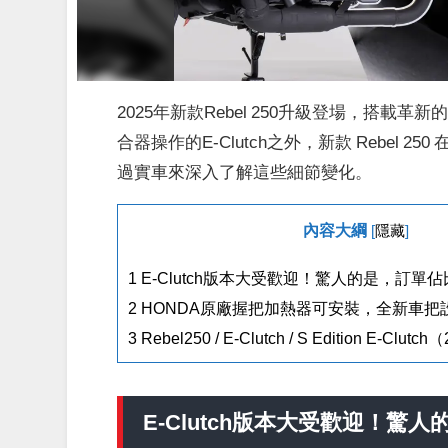
2025年新款Rebel 250升級登場，搭載革
合器操作的E-Clutch之外，新款 Rebe
過實車來深入了解這些細節變化。
內容大綱
[
隱藏
]
1
E-Clutch版本大受歡迎！驚人的是，訂單佔
2
HONDA原廠握把加熱器可安裝，全新車把
3
Rebel250 / E-Clutch / S Edition E-Cl
E-Clutch版本
大受歡迎
！驚人