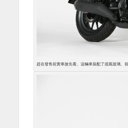
趕在發售前實車搶先看。這輛車裝配了擋風玻璃、