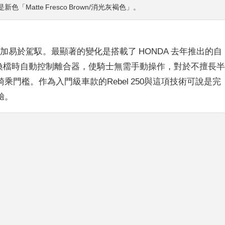
「Matte Fresco Brown/消光灰褐色」。
變得更加易於駕馭。最顯著的變化是搭載了 HONDA 去年推出的自
能在換檔時自動控制離合器，使騎士無需手動操作，對於不擅長
門檻。作為入門級車款的Rebel 250與這項技術可說是完
驗。