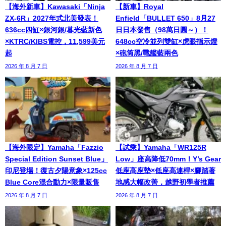
【海外新車】Kawasaki「Ninja
【新車】Royal
ZX-6R」2027年式北美發表！
Enfield「BULLET 650」8月27
636cc四缸×銀河銀/暮光藍新色
日日本發售（98萬日圓～）！
×KTRC/KIBS電控，11,599美元
648cc空冷並列雙缸×虎眼指示燈
起
×砲筒黑/戰艦藍兩色
2026 年 8 月 7 日
2026 年 8 月 7 日
【海外限定】Yamaha「Fazzio
【試乘】Yamaha「WR125R
Special Edition Sunset Blue」
Low」座高降低70mm！Y’s Gear
印尼登場！復古夕陽意象×125cc
低座高座墊×低座高連桿×腳踏著
Blue Core混合動力×限量販售
地感大幅改善，越野初學者推薦
2026 年 8 月 7 日
2026 年 8 月 7 日