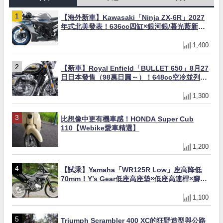
【海外新車】Kawasaki「Ninja ZX-6R」2027
年式北美發表！636cc四缸×銀河銀/暮光藍新色
×KTRC/KIBS電控，11,599美元起
1,400
【新車】Royal Enfield「BULLET 650」8月27
日日本發售（98萬日圓～）！648cc空冷並列雙
缸×虎眼指示燈×砲筒黑/戰艦藍兩色
1,300
比想像中更有機車感！HONDA Super Cub
110【Webike愛車精選】
1,200
【試乘】Yamaha「WR125R Low」座高降低
70mm！Y’s Gear低座高座墊×低座高連桿×腳踏
著地感大幅改善，越野初學者推薦
1,100
Triumph Scrambler 400 XC的狂野造型與公路