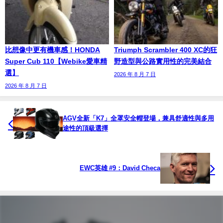
比想像中更有機車感！HONDA
Triumph Scrambler 400 XC的狂
Super Cub 110【Webike愛車精
野造型與公路實用性的完美結合
選】
2026 年 8 月 7 日
2026 年 8 月 7 日
AGV全新「K7」全罩安全帽登場，兼具舒適性與多用
途性的頂級選擇
EWC英雄 #9：David Checa