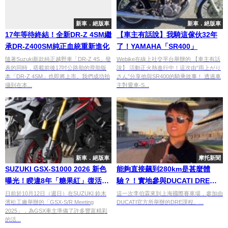
新車．絕版車
新車．絕版車
17年等待終結！全新DR-Z 4SM繼
【車主有話說】我騎這傢伙32年
承DR-Z400SM純正血統重新進化
了！YAMAHA「SR400」
隨著Suzuki新款純正越野車「DR-Z 4S」發
Webike在線上社交平台舉辦的 【車主有話
表的同時，搭載前後17吋公路胎的滑胎版
說】 活動正火熱進行中！這次由“雨上がり
本「DR-Z 4SM」也即將上市。我們成功拍
さん”分享他與SR400的騎乘故事！ 透過車
攝到在本...
主對愛車-S...
新車．絕版車
摩托新聞
SUZUKI GSX-S1000 2026 新色
能夠直接飆到280km是甚麼體
曝光！睽違8年「糖果紅」復活，
驗？！實地參與DUCATI DRE駕
日本活動實車公開
駛課程
日前於10月12日（週日）在SUZUKI 鈴木
這一次李伯霖來到上海國際賽車場，參加由
濱松工廠舉辦的「GSX-S/R Meeting
DUCATI官方所舉辦的DRE課程。...
2025」，為GSX車主準備了許多豐富精彩
的活...