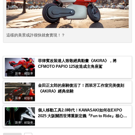
這樣的美景或許很快就會實現！？
菲律賓改裝達人致敬經典動畫《AKIRA》，將
CFMOTO PAPIO 125改造成主角座駕
新車．絕版車
金田正太郎的座騎復活了！西班牙工作室完美復刻
《AKIRA》經典坐騎
新車．絕版車
個人移動工具2.0時代！KAWASAKI如何在EXPO
2025 大阪關西世博重新定義『Fun to Ride』核心價
值？
新車．絕版車