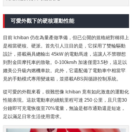
可愛外觀下的硬核運動性能
目前 Ichiban 仍在為量產做準備，但已公開的規格絕對稱得上
是相當硬核、硬派。首先引人注目的是，它採用了雙輪驅動
設計，搭載兩具總輸出 45kW 的電動馬達，這讓人不禁聯想
到對金田摩托車的致敬。0-100km/h 加速僅需3.5秒，這足以
媲美公升級內燃機車款。此外，它還配備了電動車中相當罕
見的手動模式專用變速箱，並搭載ABS與循跡控制系統。
從可愛的外觀來看，很難想像 Ichiban 竟有如此激進的運動化
性能表現。這款電動車的續航里程可達 250 公里，且只需30
分鐘即可充電恢復至70%電量，無論是都市通勤還是短途，
足以滿足日常生活使用需求。