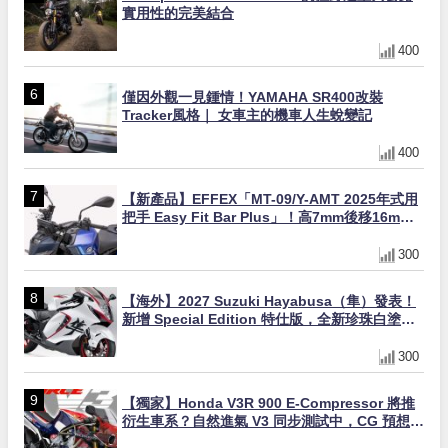
實用性的完美結合
400
僅因外觀一見鍾情！YAMAHA SR400改裝
Tracker風格｜ 女車主的機車人生蛻變記
400
【新產品】EFFEX「MT-09/Y-AMT 2025年式用
把手 Easy Fit Bar Plus」！高7mm後移16mm
直上×三色×免換線組
300
【海外】2027 Suzuki Hayabusa（隼）發表！
新增 Special Edition 特仕版，全新珍珠白塗裝
與專屬配備登場
300
【獨家】Honda V3R 900 E-Compressor 將推
衍生車系？自然進氣 V3 同步測試中，CG 預想曝
光！