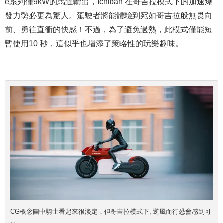
e系列僅9kW的馬達輸出，Ichiban 在哥吉拉模式下的加速爆
發力勢必更為驚人。駕駛者將能體驗到宛如哥吉拉般無畏向
前、勇往直衝的快感！不過，為了避免過熱，此模式僅能短
暫使用10 秒，這似乎也增添了策略性的玩樂趣味。
CG概念圖中騎士看起來很淡定，但哥吉拉模式下, 逆風而行恐會感到可