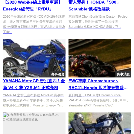
【2020 Webike線上電單車展】
驚人變身！HONDA「S90」
Energica總代理「RYDU」
Scrambler風格改裝款
2020年受限於新冠肺炎 (COVID-19)全球肆
來自泰國Chon Buri的Eng Custom Project
虐，舉凡東京車展乃至於每年年底的重頭
改裝廠商，剛剛推出了一款具標準
戲-米蘭車展都無法舉行，而Webike 香港為
Scrambler風格的HONDA S90，它...
了能...
賽事消息
賽事消息
YAMAHA MotoGP 告別直四！全
EWC車隊 Chromeburner-
新 V4 引擎 YZR-M1 正式亮相
RAC41-Honda 即將迎來豐盛的
夏日
YAMAHA 之前已宣布將在 MotoGP 賽事中
夏日將至，EWC車隊Chromeburner-
投入搭載全新V4引擎的賽車，如今其完整
RAC41-Honda表現備受期待。與此同時，
樣貌終於正式揭曉。Monster Energy Ya...
Yamalube YART Yamaha EWC...