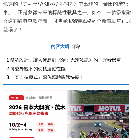
執導的《アキラ/
AKIRA /
阿基拉 》中出現的「金田的摩托
車」，正是象徵未來的標誌性載具之一。如今，一款汲取融
合這部經典車款精髓，同時展現獨特風格的全新電動車正式
登場了！
內容大綱
[
隱藏
]
1
簡約設計，讓人聯想到《創：光速戰記》的「光輪機車」
2
可愛外觀下的硬核運動性能
3
「哥吉拉模式」讓你體驗飆速快感！