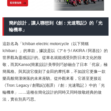
簡約設計，讓人聯想到《創：光速戰記》的「光
輪機車」
這款名為「Ichiban electric motorcycle（以下簡稱
Ichiban）」的車款，據說是以《アキラ/
AKIRA /
阿基拉》的
世界觀為靈感設計的。從車名就能感受到對日本文化的致
敬，而其
Kanso(簡素)
設計美學則巧妙融合了日本「侘寂」極
簡風格。與其說它復刻了金田的摩托車，不如說它更像一款
樂高般簡潔俐落的未來座騎。從外觀來看，它甚至更接近
《
Tron: Legacy / 創戰紀(港譯） /
創：光速戰記 》中的「光
輪機車」……這種在簡化設計的同時又同時致敬經典的做
法，實在別具巧思
。