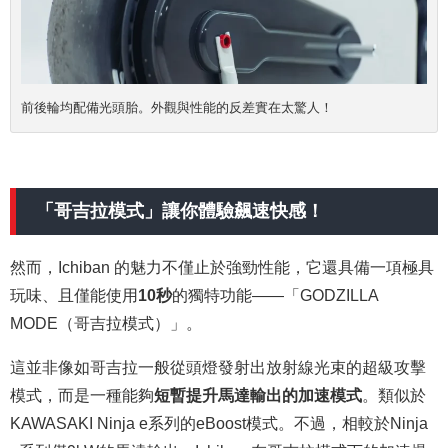
前後輪均配備光頭胎。外觀與性能的反差實在太驚人！
「哥吉拉模式」讓你
體驗
飆速快感！
然而，Ichiban 的魅力不僅止於強勁性能，它還具備一項極具
玩味、且僅能使用
10秒
的獨特功能——「GODZILLA
MODE（哥吉拉模式）」。
這並非像如哥吉拉一般從頭燈發射出放射線光束的超級攻擊
模式，而是一種能夠
短暫提升馬達輸出的加速模式
。類似於
KAWASAKI Ninja e系列的eBoost模式。不過，相較於Ninja