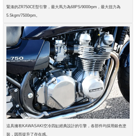
緊湊的ZR750CE型引擎，最大馬力為68PS/9000rpm，最大扭力為
5.5kgm/7500rpm。
這具擁有KAWASAKI空冷四缸經典設計的引擎，各部件均採用銀色塗
裝，因而提升了存在感。