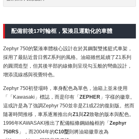
配備前後17吋輪框，緊湊且運動化的車體
Zephyr 750的緊湊車體核心設計在於其鋼製雙搖籃式車架，
採用了最貼近昔日舊Z系列的風格。油箱雖然延續了Z1系列
的圓潤造型，但其後半部的線條則呈現勾玉般的彎曲設計，
增添流線感與視覺特色。
Zephyr 750初登場時，車身配色為單色，油箱上並未使用
「「Kawasaki」標誌，而是印有「
ZEPHER
」字樣的徽章。
這或許是為了強調Zephyr 750並非是Z1或Z2的復刻版。然而
隨著時間推移，車系逐漸推出向
Z1
與
Z2
致敬的版本與配色。
1996年KAWASAKI推出了配備輻條鋼絲輪框的「
Zephyr
750RS
」，而2004年的
C10型
則將油箱徽章改為