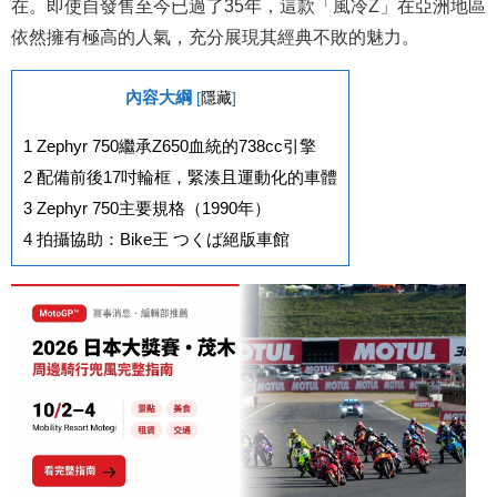
在。即使自發售至今已過了35年，這款「風冷Z」在亞洲地區
依然擁有極高的人氣，
充分展現其經典不敗的魅力。
內容大綱
[
隱藏
]
1
Zephyr 750繼承Z650血統的738cc引擎
2
配備前後17吋輪框，緊湊且運動化的車體
3
Zephyr 750主要規格（1990年）
4
拍攝協助：Bike王 つくば絕版車館