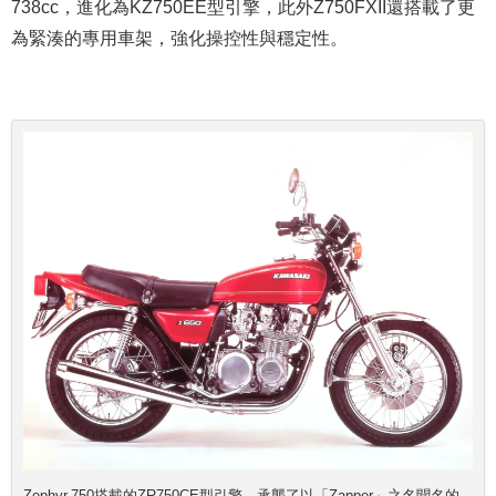
738cc，進化為KZ750EE型引擎，此外Z750FXII還搭載了更
為緊湊的專用車架，強化操控性與穩定性。
Zephyr 750搭載的ZR750CE型引擎，承襲了以「Zapper」之名聞名的