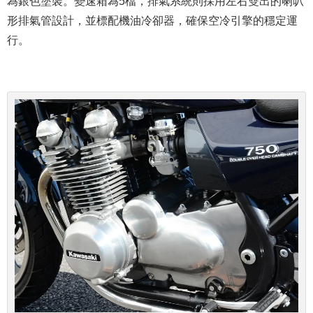
為銀色塗裝。變速箱為5檔，排氣系統則採用左右雙出的喇叭
形排氣管設計，並標配機油冷卻器，確保空冷引擎的穩定運
行。