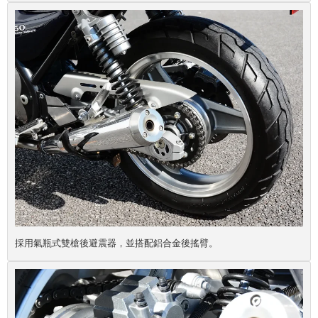
採用氣瓶式雙槍後避震器，並搭配鋁合金後搖臂。