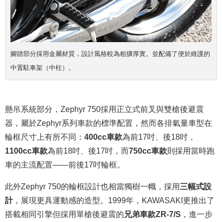
腳踏部分採用金屬材質，設計風格較為粗獷厚實。並配備了便於維護的
中置駐車架（中柱）。
懸吊系統部分，Zephyr 750採用正立式前叉與雙槍後避震
器，屬於Zephyr系列車款的標準配置，然而各排氣量車型在
輪框尺寸上有所不同：
400cc車款
為前17吋、後18吋，
1100cc車款
為前18吋、後17吋，而
750cc車款
則採用當時跑
車的主流配置——前後17吋輪框。
此外Zephyr 750的輪框設計也相當獨樹一幟，採用
三幅式設
計
，展現更具運動感的造型。1999年，KAWASAKI更推出了
搭載相同引擎但採用單槍後避震的
兄弟車款ZR-7/S
，進一步