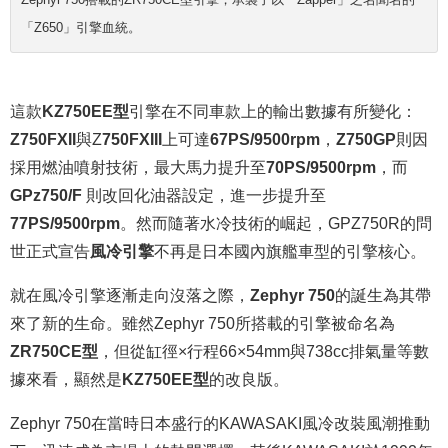
「Z650」引擎血統。
這款
KZ750EE型
引擎在不同車款上的輸出數據有所變化：
Z750FXII
與Z
750FXIII
上可達
67PS/9500rpm
，
Z750GP
則因
採用燃油噴射技術，最大馬力提升至
70PS/9500rpm
，而
GPz750/F
則改回化油器設定，進一步提升至
77PS/9500rpm
。然而隨著水冷技術的崛起，GPZ750R的問
世正式宣告
風冷引擎
不再是日本國內旗艦車型的引擎核心。
就在風冷引擎逐漸走向沒落之際，
Zephyr 750
的誕生為其帶
來了新的生命。雖然Zephyr 750所搭載的引擎被命名為
ZR750CE型
，但從缸徑×行程66×54mm與738cc排氣量等數
據來看，顯然是
KZ750EE型
的改良版。
Zephyr 750在當時日本盛行的KAWASAKI風冷改裝風潮推動