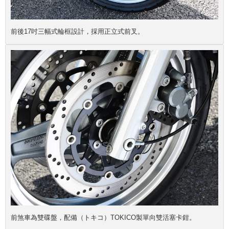
前後17吋三幅式輪框設計，採用正立式前叉。
前煞車為雙碟盤，配備（トキコ）TOKICO製單向雙活塞卡鉗。