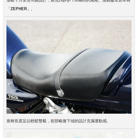
油箱下方呈現彎曲設計，展現Zephyr 750獨特的風格。油箱徽章原本為
「
ZEPHER
」。
座椅長度足以輕鬆雙載，前部略微下傾的設計充滿運動感。