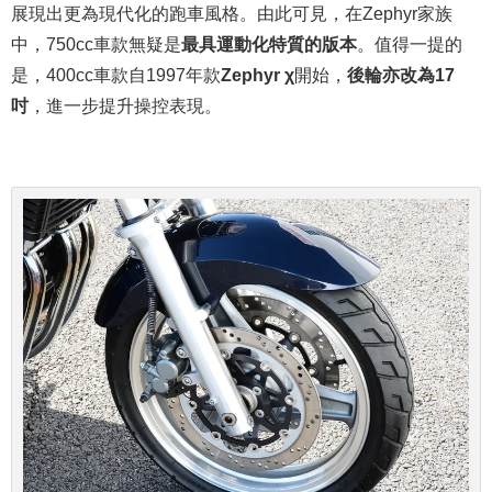
展現出更為現代化的跑車風格。由此可見，在Zephyr家族
中，750cc車款無疑是
最具運動化特質的版本
。值得一提的
是，400cc車款自1997年款
Zephyr χ
開始，
後輪亦改為17
吋
，進一步提升操控表現。