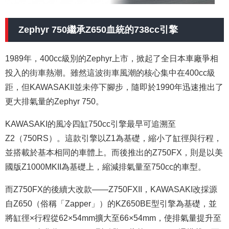
Zephyr 750繼承Z650血統的738cc引擎
1989年，400cc級別的Zephyr上市，掀起了全日本車廠爭相
投入的街車熱潮。雖然這波街車風潮的核心集中在400cc級
距，但KAWASAKII並未停下腳步，隨即於1990年迅速推出了
更大排氣量的Zephyr 750。
KAWASAKI的風冷四缸750cc引擎最早可追溯至
Z2（750RS）。這款引擎以Z1為基礎，縮小了缸徑與行程，
並搭載於基本相同的車體上。而後推出的Z750FX，則是以美
國版Z1000MKII為基礎上，縮減排氣量至750cc的車型。
而Z750FX的後續大改款——Z750FXII，KAWASAKI改採源
自Z650（俗稱「Zapper」）的KZ650BE型引擎為基礎，並
將缸徑×行程從62×54mm擴大至66×54mm，使排氣量提升至