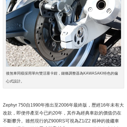
後煞車同樣採用單向雙活塞卡鉗，鏈條調整器為KAWASAKI特色的偏
心式設計。
Zephyr 750自1990年推出至2006年最終版，歷經16年未有大
改款，即便停產至今已約20年，其作為經典車款的價值仍在
不斷攀升。雖然現行的Z900RS可視為Z1/Z2 精神的後繼車