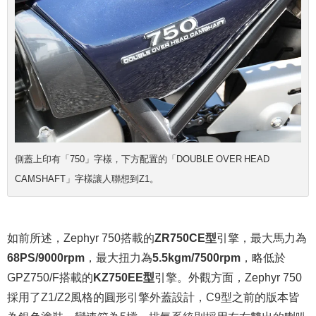
側蓋上印有「750」字樣，下方配置的「DOUBLE OVER HEAD
CAMSHAFT」字樣讓人聯想到Z1。
如前所述，Zephyr 750搭載的
ZR750CE型
引擎，最大馬力為
68PS/9000rpm
，最大扭力為
5.5kgm/7500rpm
，略低於
GPZ750/F搭載的
KZ750EE型
引擎。外觀方面，Zephyr 750
採用了Z1/Z2風格的圓形引擎外蓋設計，C9型之前的版本皆