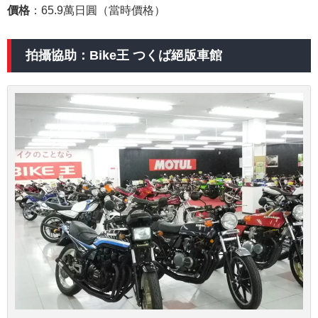
價格
：65.9萬日圓（當時價格）
拍攝協助：Bike王 つくば絕版車館