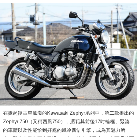
在掀起復古車風潮的Kawasaki Zephyr系列中，第二款推出的
Zephyr 750（又稱西風750），憑藉其前後17吋輪框、緊湊
的車體以及性能恰到好處的風冷四缸引擎，成為其魅力所