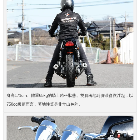
身高171cm、體重65kg的騎士跨坐狀態。雙腳著地時腳跟會微浮起，以
750cc級距而言，著地性算是非常出色的。