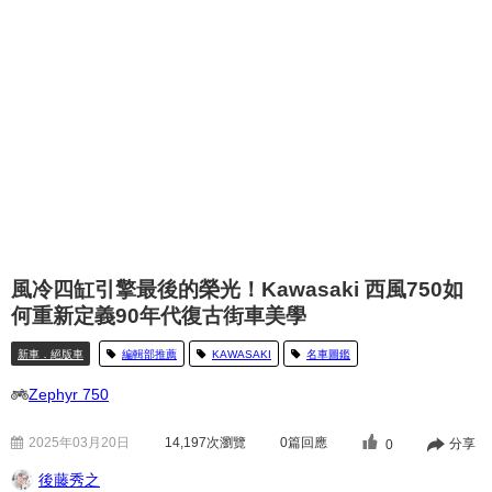
風冷四缸引擎最後的榮光！Kawasaki 西風750如
何重新定義90年代復古街車美學
新車．絕版車
編輯部推薦
KAWASAKI
名車圖鑑
Zephyr 750
2025年03月20日
14,197
次瀏覽
0篇回應
分享
0
後藤秀之