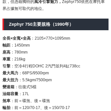
款，但憑藉獨特的
風冷引擎魅力，
Zephyr750依然在摩托車
界占據無可取代的地位。
Zephyr 750主要規格（1990年）
全長×全寬×全高
：2105×770×1095mm
軸距
：1450mm
座高
：780mm
車重
：216kg
引擎
：空冷4行程DOHC 2汽門並列4缸738cc
最大馬力
：68PS/9500rpm
最大扭力
：5.5kgm/7500rpm
變速箱
：往復式5檔
油箱容量
：17L
煞車
：前＝碟煞、後＝碟煞
輪胎
：前＝120/70-17、後＝150/70-17