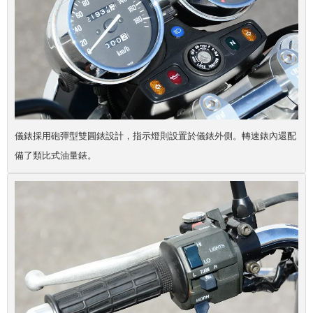
儀錶採用砲彈型雙圓錶設計，指示燈則設置於儀錶外側。轉速錶內還配
備了類比式油量錶。