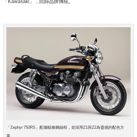
「Kawasaki」，回歸品牌傳統。
「Zephyr 750RS」配備輻條鋼絲框，並採用Z1與Z2為靈感的配色方
案。