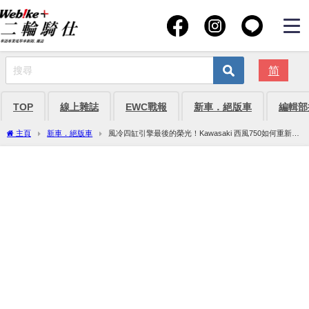
简
TOP
線上雜誌
EWC戰報
新車．絕版車
編輯部
主頁
新車．絕版車
風冷四缸引擎最後的榮光！Kawasaki 西風750如何重新定
義90年代復古街車美學