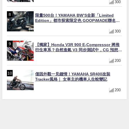
300
限量500台！YAMAHA BW’S全新「Limited
Edition」都市探索限定色 GOOPiMADE聯名包
同步登場
300
【獨家】Honda V3R 900 E-Compressor 將推
衍生車系？自然進氣 V3 同步測試中，CG 預想曝
光！
200
僅因外觀一見鍾情！YAMAHA SR400改裝
Tracker風格｜ 女車主的機車人生蛻變記
200