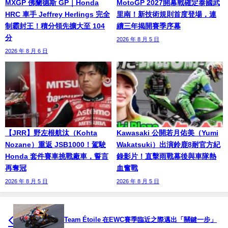
MXGP 佛蘭德斯 GP｜Honda
MotoGP 2027開幕戰確定泰國武
HRC 車手 Jeffrey Herlings 完全
里南！新技術規則首度登場，連
制霸封王！積分領先擴大至 104
續三年揭開賽季序幕
分
2026 年 8 月 5 日
2026 年 8 月 6 日
【JRR】野左根航汰（Kohta
Kawasaki 公開若月佑美（Yumi
Nozane）重返 JSB1000！駕駛
Wakatsuki）出演鈴鹿8耐官方紀
Honda 套件賽車挑戰廠車，誓言
錄影片！直擊雨戰幕後與車隊熱
再奪冠
血奮戰
2026 年 8 月 5 日
2026 年 8 月 5 日
Team Étoile 在EWC賽季臨近之際邁出「關鍵一步」