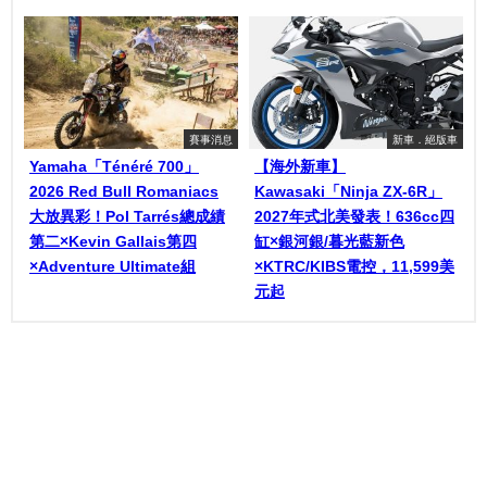
賽事消息
新車．絕版車
Yamaha「Ténéré 700」
【海外新車】
2026 Red Bull Romaniacs
Kawasaki「Ninja ZX-6R」
大放異彩！Pol Tarrés總成績
2027年式北美發表！636cc四
第二×Kevin Gallais第四
缸×銀河銀/暮光藍新色
×Adventure Ultimate組
×KTRC/KIBS電控，11,599美
元起