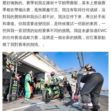
麼好掩飾的。賽季初我左膝前十字韌帶撕裂，基本上整個賽
季都在帶傷比賽，毫無樂趣可言。我沒有取得任何成績，這
對我的贊助商和我自己都不好。我決定停下來，專注於手術
和康復。但我需要改變現狀，是時候嘗試一些新的東西，一
些與我一直習慣的短程賽事不同的挑戰。我從未參加過EWC
的任何賽道或耐力賽，這將是一個全新的挑戰，但它重新點
燃了我對賽車的熱情。」