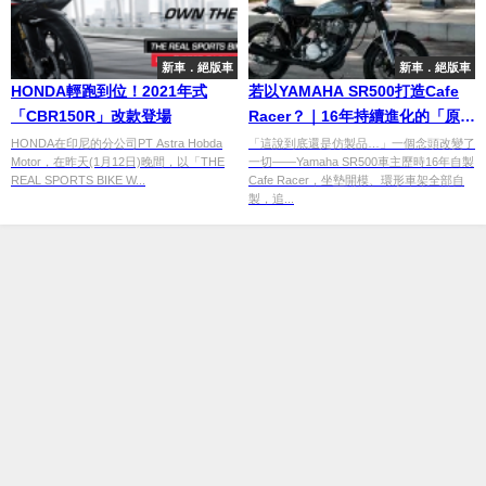
新車．絕版車
新車．絕版車
HONDA輕跑到位！2021年式
若以YAMAHA SR500打造Cafe
「CBR150R」改款登場
Racer？｜16年持續進化的「原廠
咖啡賽車幻想」實現之作
HONDA在印尼的分公司PT Astra Hobda
「這說到底還是仿製品…」一個念頭改變了
Motor，在昨天(1月12日)晚間，以「THE
一切——Yamaha SR500車主歷時16年自製
REAL SPORTS BIKE W...
Cafe Racer，坐墊開模、環形車架全部自
製，追...