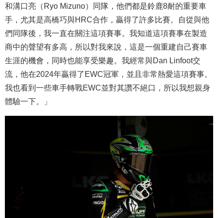
和溝口亮（Ryo Mizuno）同隊，他們都是鈴鹿8耐的重要車
手，尤其是高橋巧與HRC合作，贏得了許多比賽。自從與他
們同隊後，我一直在關注這項賽事。我知道這項賽事在製造
商中的聲望有多高，所以對我來說，這是一個重建自己賽車
生涯的機會，同時也能享受樂趣。我經常與Dan Linfoot交
流，他在2024年贏得了EWC冠軍，並且非常熱愛這項賽事。
我也看到一些車手轉戰EWC並對其讚不絕口，所以我想親身
體驗一下。」