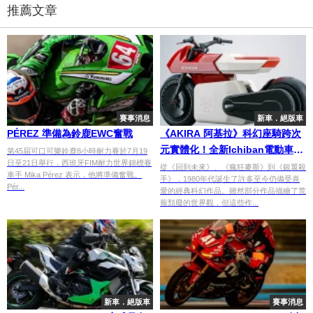
推薦文章
賽事消息
新車．絕版車
PÉREZ 準備為鈴鹿EWC奮戰
《AKIRA 阿基拉》科幻座騎跨次
元實體化！全新Ichiban電動車以
第45屆可口可樂鈴鹿8小時耐力賽於7月19
日至21日舉行，西班牙FIM耐力世界錦標賽
未來風格震撼登場
從《回到未來》、《瘋狂麥斯》到《銀翼殺
車手 Mika Pérez 表示，他將準備奮戰。
手》，1980年代誕生了許多至今仍備受喜
Pér...
愛的經典科幻作品。雖然部分作品描繪了荒
蕪頹廢的世界觀，但這些作...
新車．絕版車
賽事消息