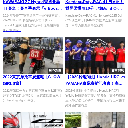
KAWASAKI Z7 Hybrid完成曼島
Kaedear-Dafy-RAC 41 FIM耐力
TT賽道！賽車手表示「e-Boost
世界盃惜敗10分，獲Bol d’Or第
加速令人感動！」
二
2024年曼島TT賽事迎來了一位特殊嘉賓，
Kaedear-Dafy-RAC 41 Honda在2025 Bol
KAWASAKI 即將登陸歐洲市場的 Z7
d’Or獲亞軍，與FIM耐力世界盃冠軍僅差10
Hybrid！這款混合動力新車不僅亮相賽場，
分！車隊克服處罰再登頒獎...
更在傳奇的...
摩托新聞
賽事消息
2022東京摩托車展速報【SHOW
【2026鈴鹿8耐】Honda HRC vs
GIRLS篇】
YAMAHA廠隊賽前記者會！高橋
巧×中須賀克行×Jonathan
2022年第四十九屆東京摩托車展自3/25(五)
2026鈴鹿8耐排位賽前，Honda HRC與
起至 3/27(日) 為期3天，在東京國際展示場
YAMAHA廠隊舉辦聯合記者會。高橋巧期待
Rea×Jack Miller四大車手正面交
(Tokyo Big Sight) 舉辦。...
三人陣容強化競爭力，中須賀克行坦承去年
鋒
維修區作業有差...