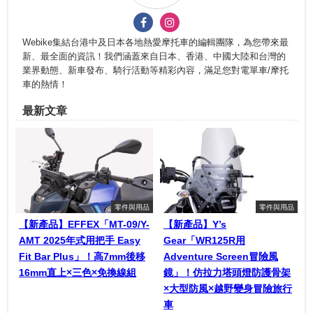
Webike集結台港中及日本各地熱愛摩托車的編輯團隊，為您帶來最
新、最全面的資訊！我們涵蓋來自日本、香港、中國大陸和台灣的
業界動態、新車發布、騎行活動等精彩內容，滿足您對電單車/摩托
車的熱情！
最新文章
零件與用品
零件與用品
【新產品】EFFEX「MT-09/Y-
【新產品】Y’s
AMT 2025年式用把手 Easy
Gear「WR125R用
Fit Bar Plus」！高7mm後移
Adventure Screen冒險風
16mm直上×三色×免換線組
鏡」！仿拉力塔頭燈防護骨架
×大型防風×越野變身冒險旅行
車