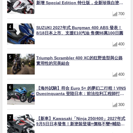
新增 Special Edition 特仕版，全新珍珠白塗裝
與專屬配備登場
700
SUZUKI 2027年式 Burgman 400 ABS 發表！
8/18日本上市、支援E10汽油 售價98萬100日圓
400
Triumph Scrambler 400 XC的狂野造型與公路
實用性的完美結合
400
【海外試騎】符合 Euro 5+ 的夢幻二行程！VINS
Duecinquanta 登陸日本：前法拉利工程師打
造、碳纖維單體車架與 250cc 雙曲軸 V 雙全解
析
300
【新車】Kawasaki「Ninja 250/400」2027年式
9月5日日本發售！新塗裝登場×價格不變×輔助滑
動式離合器×LED頭燈標配