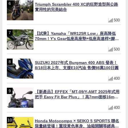
Triumph Scrambler 400 XC的狂野造型與公路
實用性的完美結合
500
【試乘】Yamaha「WR125R Low」座高降低
70mm！Y’s Gear低座高座墊×低座高連桿×腳踏
著地感大幅改善，越野初學者推薦
500
SUZUKI 2027年式 Burgman 400 ABS 發表！
8/18日本上市、支援E10汽油 售價98萬100日圓
400
【新產品】EFFEX「MT-09/Y-AMT 2025年式用
把手 Easy Fit Bar Plus」！高7mm後移16mm
直上×三色×免換線組
400
Honda Motocompo × SEIKO 5 SPORTS 聯名
限量錶登場！重現黃色車身、油箱開關等經典設