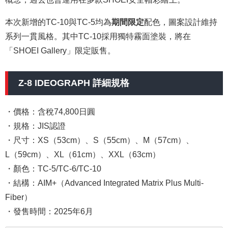
本次新增的TC-10與TC-5均為
期間限定
配色，圖案設計維持
系列一貫風格。其中TC-10採用獨特霧面塗裝，將在
「SHOEI Gallery」限定販售。
Z-8 IDEOGRAPH 詳細規格
・價格：含稅74,800日圓
・規格：JIS認證
・尺寸：XS（53cm）、S（55cm）、M（57cm）、
L（59cm）、XL（61cm）、XXL（63cm）
・顏色：TC-5/TC-6/TC-10
・結構：AIM+（Advanced Integrated Matrix Plus Multi-
Fiber）
・發售時間：2025年6月