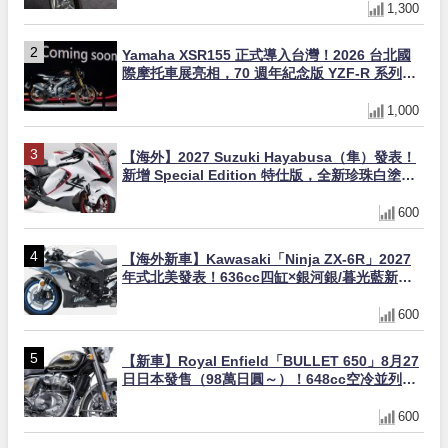
1,300
Yamaha XSR155 正式導入台灣！2026 台北國
際摩托車展亮相，70 週年紀念版 YZF-R 系列限
量追加販售
1,000
【海外】2027 Suzuki Hayabusa（隼）發表！
新增 Special Edition 特仕版，全新珍珠白塗裝
與專屬配備登場
600
【海外新車】Kawasaki「Ninja ZX-6R」2027
年式北美發表！636cc四缸×銀河銀/暮光藍新色
×KTRC/KIBS電控，11,599美元起
600
【新車】Royal Enfield「BULLET 650」8月27
日日本發售（98萬日圓～）！648cc空冷並列雙
缸×虎眼指示燈×砲筒黑/戰艦藍兩色
600