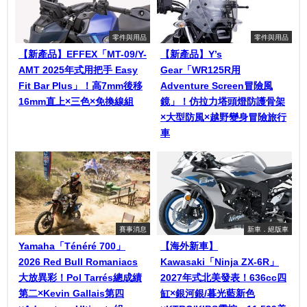
零件與用品
零件與用品
【新產品】EFFEX「MT-09/Y-
【新產品】Y’s
AMT 2025年式用把手 Easy
Gear「WR125R用
Fit Bar Plus」！高7mm後移
Adventure Screen冒險風
16mm直上×三色×免換線組
鏡」！仿拉力塔頭燈防護骨架
×大型防風×越野變身冒險旅行
車
賽事消息
新車．絕版車
Yamaha「Ténéré 700」
【海外新車】
2026 Red Bull Romaniacs
Kawasaki「Ninja ZX-6R」
大放異彩！Pol Tarrés總成績
2027年式北美發表！636cc四
第二×Kevin Gallais第四
缸×銀河銀/暮光藍新色