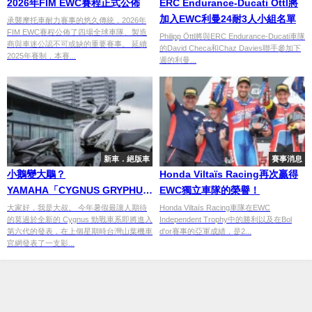
2026年FIM EWC賽程正式公佈
ERC Endurance-Ducati Öttl將
加入EWC利曼24耐3人小組名單
承襲摩托車耐力賽事的悠久傳統，2026年
FIM EWC賽程公佈了四場全球車隊、製造
Philipp Öttl將與ERC Endurance-Ducati車隊
商與車迷公認不可或缺的重要賽事。 延續
的David Checa和Chaz Davies聯手參加下
2025年賽制，本賽...
週的利曼...
新車．絕版車
賽事消息
小鵝變大鵰？
Honda Viltaïs Racing再次贏得
YAMAHA「CYGNUS GRYPHUS
EWC獨立車隊的榮譽！
125」發表！
大家好，我是大叔。 今年暑假最讓人期待
Honda Viltaïs Racing車隊在EWC
的莫過於全新的 Cygnus 勁戰車系即將進入
Independent Trophy中的勝利以及在Bol
第六代的發表，在上個星期時台灣山葉機車
d'or賽事的亞軍成績，是2...
官網發表了一支影...