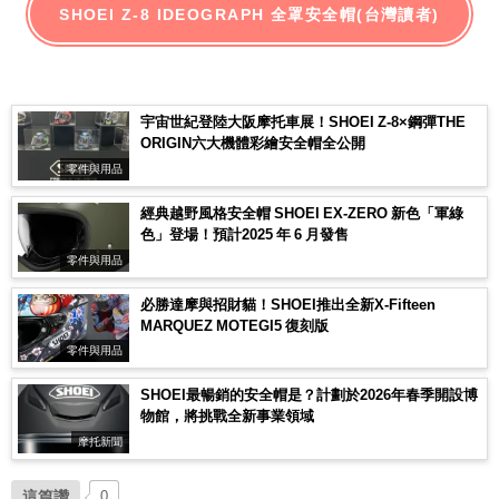
SHOEI Z-8 IDEOGRAPH 全罩安全帽(台灣讀者)
宇宙世紀登陸大阪摩托車展！SHOEI Z-8×鋼彈THE
ORIGIN六大機體彩繪安全帽全公開
零件與用品
經典越野風格安全帽 SHOEI EX-ZERO 新色「軍綠
色」登場！預計2025 年 6 月發售
零件與用品
必勝達摩與招財貓！SHOEI推出全新X-Fifteen
MARQUEZ MOTEGI5 復刻版
零件與用品
SHOEI最暢銷的安全帽是？計劃於2026年春季開設博
物館，將挑戰全新事業領域
摩托新聞
這篇讚
0