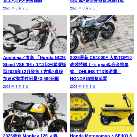
直上×三色×免換線組
型防風×越野變身冒險旅行車
2026 年 8 月 7 日
2026 年 8 月 7 日
Aoshima／青島 「Honda NC26
2026最新 CB1000F 人氣TOP10
Steed VSE ’96」1/12比例塑膠模
改裝特輯｜r’s gear鈦合金排氣
型2026年12月發售！古典×直線
管、OHLINS TTX後避震、
加速改裝零件附屬×3,960日圓
HONDA頭燈整流罩
2026 年 8 月 7 日
2026 年 8 月 6 日
2026最新 Monkey 125 人氣
Honda Motocompo × SEIKO 5