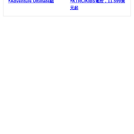
×Adventure Ultimate組
×KTRC/KIBS電控，11,599美
元起