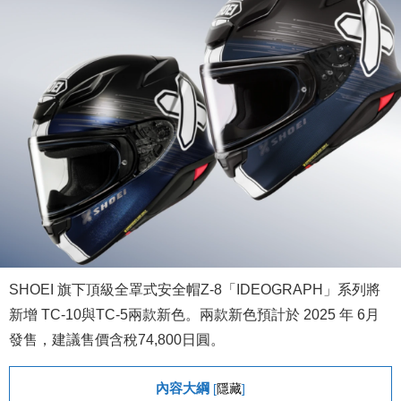
SHOEI 旗下頂級全罩式安全帽Z-8「IDEOGRAPH」系列將
新增 TC-10與TC-5兩款新色。兩款新色預計於 2025 年 6月
發售，建議售價含稅74,800日圓。
內容大綱
[
隱藏
]