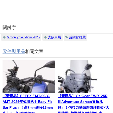
關鍵字
Motorcycle Show 2025
大阪車展
編輯部推薦
零件與用品
相關文章
【新產品】EFFEX「MT-09/Y-
【新產品】Y’s Gear「WR125R
AMT 2025年式用把手 Easy Fit
用Adventure Screen冒險風
Bar Plus」！高7mm後移16mm
鏡」！仿拉力塔頭燈防護骨架×大