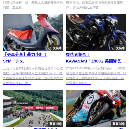
與現行款保持一致，外觀上大燈的外殼有所
機車電池、充電器及電池測試儀等相關配
調整，並且新...
件， 銷售網遍及全球數...
改裝車
改裝車
【夯車分享】暴力小紅！
復仇者集合！
SYM「Dio」
KAWASAKI「Z900」美國隊長改
裝款
五台二行程中的最終回就由這台暴力小紅收
作為KAWASAKI街車代表的Z系列，Z900自
尾巴！這輛同樣出自車主改裝的Dio 50，在
發售以來在全世界都獲得相當高的評價。日
外觀以及內裝上皆採用原廠，並搭配懸吊以
前就有瑞士零售商特別以Z900為基礎，結
及動力的改裝，讓...
合漫威的知名作...
賽事消息
賽事消息