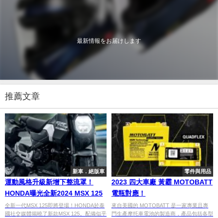
最新情報をお届けします
推薦文章
新車．絕版車
零件與用品
運動風格升級新增下整流罩！
2023 四大車廠 黃霸 MOTOBATT
HONDA曝光全新2024 MSX 125
電瓶對應！
全新一代MSX 125即將登場！HONDA於泰
來自美國的 MOTOBATT 是一家專業且專
國社交媒體揭曉了新款MSX 125。配備似乎
門生產摩托車電池的製造商，產品包括各型