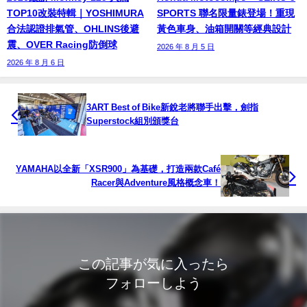
TOP10改裝特輯｜YOSHIMURA
SPORTS 聯名限量錶登場！重現
合法認證排氣管、OHLINS後避
黃色車身、油箱開關等經典設計
震、OVER Racing防倒球
2026 年 8 月 5 日
2026 年 8 月 6 日
3ART Best of Bike新銳老將聯手出擊，劍指
Superstock組別頒獎台
YAMAHA以全新「XSR900」為基礎，打造兩款Café
Racer與Adventure風格概念車！
この記事が気に入ったら
フォローしよう