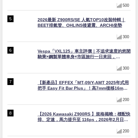
500
2026最新 Z900RS/SE 人氣TOP10改裝特輯｜
BEET排氣管、OHLINS後避震、ARCHI坐墊
300
Vespa「VXL125」車主評價｜不追求速度的悠閒
騎乘×鋼製單體車身×市區旅行一日來回，
「Indy」的真實心得【Webike愛車精選】
300
【新產品】EFFEX「MT-09/Y-AMT 2025年式用
把手 Easy Fit Bar Plus」！高7mm後移16mm
直上×三色×免換線組
200
【2026 Kawasaki Z900RS 】規格揭曉：標配快
排、定速，馬力提升至 116ps，2026年2月日本
上市
200