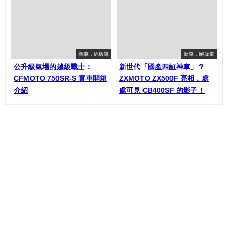
新車．絕版車
新車．絕版車
公升級氣場的越級戰士：
新世代「國產四缸神車」？
CFMOTO 750SR-S 實車開箱
ZXMOTO ZX500F 亮相，處
介紹
處可見 CB400SF 的影子！