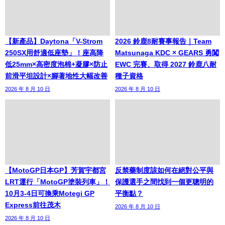
【新產品】Daytona「V-Strom
2026 鈴鹿8耐賽事報告｜Team
250SX用舒適低座墊」！座高降
Matsunaga KDC × GEARS 勇闖
低25mm×高密度泡棉+凝膠×防止
EWC 完賽、取得 2027 鈴鹿八耐
前滑平坦設計×腳著地性大幅改善
種子資格
2026 年 8 月 10 日
2026 年 8 月 10 日
【MotoGP日本GP】芳賀宇都宮
反禁藥制度該如何在絕對公平與
LRT運行「MotoGP塗裝列車」！
保護選手之間找到一個更聰明的
10月3-4日可換乘Motegi GP
平衡點？
Express前往茂木
2026 年 8 月 10 日
2026 年 8 月 10 日