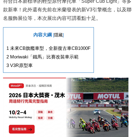
符合日本新標準的輕型原付摩托車「Super Cub Light」等多
款新車！此外還有先前在米蘭發表的新V3引擎概念，以及聯
名服飾展位等，本次展出內容可謂看點十足。
內容大綱
[
隱藏
]
1
未來CB旗艦車型，全新復古車CB1000F
2
Moriwaki「鐵馬」比賽改裝車示範
3
V3R原型車