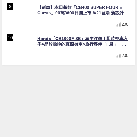
【新車】本田新款「CB400 SUPER FOUR E-
Clutch」99萬8800日圓上市 8/21登場 新設計直
列四缸引擎58匹馬力動力升級
200
Honda「CB1000F SE」車主評價｜即時交車入
手×易於操控的直四街車×旅行夥伴「F君」，舞
妓花小姐真實心得【Webike愛車精選】
200