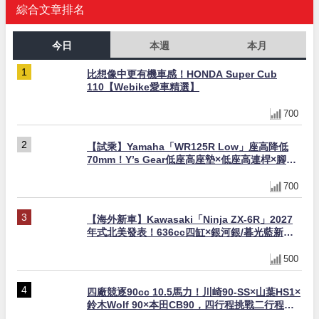
綜合文章排名
今日
本週
本月
比想像中更有機車感！HONDA Super Cub
110【Webike愛車精選】
700
【試乘】Yamaha「WR125R Low」座高降低
70mm！Y’s Gear低座高座墊×低座高連桿×腳踏
著地感大幅改善，越野初學者推薦
700
【海外新車】Kawasaki「Ninja ZX-6R」2027
年式北美發表！636cc四缸×銀河銀/暮光藍新色
×KTRC/KIBS電控，11,599美元起
500
四廠競逐90cc 10.5馬力！川崎90-SS×山葉HS1×
鈴木Wolf 90×本田CB90，四行程挑戰二行程的
榮譽之戰｜型錄是映照時代的後照鏡 第19回