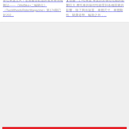
各位車迷注意！全港最受歡迎的電單車情報
▲首圖：Z H2車架 車架對於操控性能的影
雜誌——《WeBike+二輪騎仕》
響巨大 摩托車的操控性能受到各種因素的
TMAX 560 勁改實測焦點全攻略
（TwoWheelsRiderMagazine）第174期已
影響，除了懸吊裝置、車體尺寸、車體剛
於202...
性、騎乘姿勢、輪胎之外，...