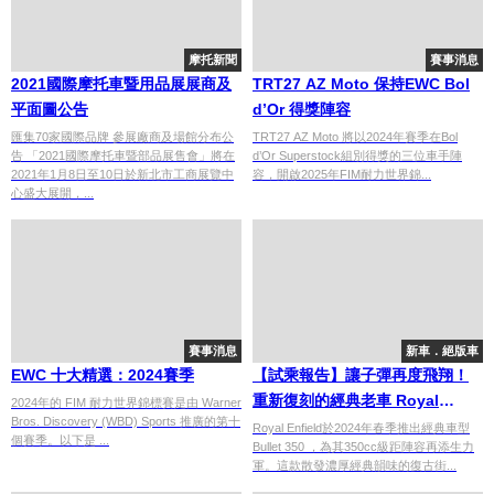
摩托新聞
賽事消息
2021國際摩托車暨用品展展商及
TRT27 AZ Moto 保持EWC Bol
平面圖公告
d’Or 得獎陣容
匯集70家國際品牌 參展廠商及場館分布公
TRT27 AZ Moto 將以2024年賽季在Bol
告 「2021國際摩托車暨部品展售會」將在
d’Or Superstock組別得獎的三位車手陣
2021年1月8日至10日於新北市工商展覽中
容，開啟2025年FIM耐力世界錦...
心盛大展開，...
賽事消息
新車．絕版車
EWC 十大精選：2024賽季
【試乘報告】讓子彈再度飛翔！
重新復刻的經典老車 Royal
2024年的 FIM 耐力世界錦標賽是由 Warner
Bros. Discovery (WBD) Sports 推廣的第十
Enfield BULLET 350
Royal Enfield於2024年春季推出經典車型
個賽季。以下是 ...
Bullet 350 ，為其350cc級距陣容再添生力
軍。這款散發濃厚經典韻味的復古街...