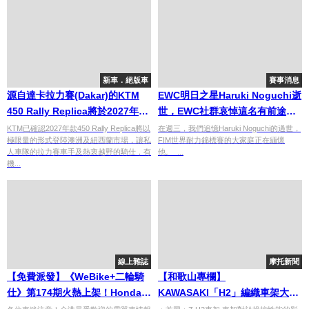
新車．絕版車
賽事消息
源自達卡拉力賽(Dakar)的KTM
EWC明日之星Haruki Noguchi逝
450 Rally Replica將於2027年回
世，EWC社群哀悼這名有前途的
歸
車手
KTM已確認2027年款450 Rally Replica將以
在週三，我們追憶Haruki Noguchi的過世，
極限量的形式登陸澳洲及紐西蘭市場，讓私
FIM世界耐力錦標賽的大家庭正在緬懷
人車隊的拉力賽車手及熱衷越野的騎仕，有
他。 ...
機...
線上雜誌
摩托新聞
【免費派發】《WeBike+二輪騎
【和歌山專欄】
仕》第174期火熱上架！Honda
KAWASAKI「H2」編織車架大揭
NX 400、SYM ADXTG 400、
秘！