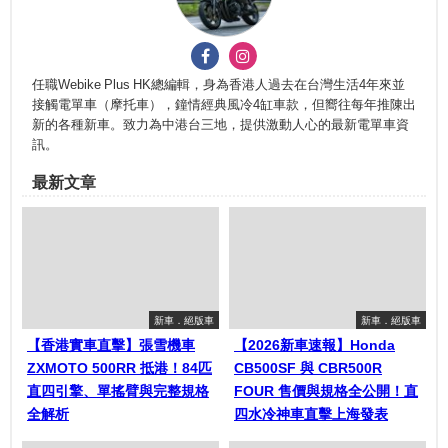
任職Webike Plus HK總編輯，身為香港人過去在台灣生活4年來並
接觸電單車（摩托車），鐘情經典風冷4缸車款，但嚮往每年推陳出
新的各種新車。致力為中港台三地，提供激動人心的最新電單車資
訊。
最新文章
新車．絕版車
新車．絕版車
【香港實車直擊】張雪機車
【2026新車速報】Honda
ZXMOTO 500RR 抵港！84匹
CB500SF 與 CBR500R
直四引擎、單搖臂與完整規格
FOUR 售價與規格全公開！直
全解析
四水冷神車直擊上海發表