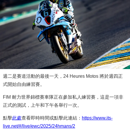
週二是賽道活動的最後一天，24 Heures Motos 將於週四正
式開始自由練習賽。
FIM 耐力世界錦標賽車隊正在參加私人練習賽，這是一項非
正式的測試，上午和下午各舉行一次。
點擊
此處
查看即時時間或點擊此連結：
https://www.its-
live.net/#/live/ewc/2025/24hmans/2