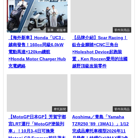
新車．絕版車
零件與用品
【海外新車】Honda「UC3」
【品牌介紹】Scar Racing！
越南發售！160cc同級6.0kW
鈦合金腳踏×CNC三角台
電動馬達×120km續航
×Holeshot Device起跑裝
×Honda Motor Charger Hub
置，Ken Roczen愛用的法國
充電網絡
越野頂級改裝零件
摩托新聞
零件與用品
【MotoGP日本GP】芳賀宇都
Aoshima／青島「Yamaha
宮LRT運行「MotoGP塗裝列
TZR250 ’89（3MA1）」1/12
車」！10月3-4日可換乘
完成品摩托車模型2026年11
Motegi GP Express前往茂木
月發售！絲綢白×VMAX藍2色