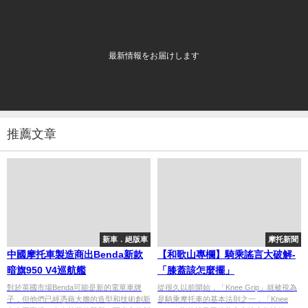
最新情報をお届けします
推薦文章
新車．絕版車
摩托新聞
中國摩托車製造商出Benda新款
【和歌山專欄】騎乘謠言大破解-
暗旗950 V4巡航艦
「膝蓋該怎麼擺」
對於英國市場Benda可能是新的電單車牌
從很久以前開始，「Knee Grip」就被視為
子，但他們已經憑藉大膽的造型和技術創新
是騎乘摩托車的基本法則之一，「Knee