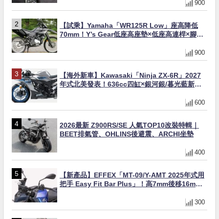
900
【試乘】Yamaha「WR125R Low」座高降低
70mm！Y’s Gear低座高座墊×低座高連桿×腳踏
著地感大幅改善，越野初學者推薦
900
【海外新車】Kawasaki「Ninja ZX-6R」2027
年式北美發表！636cc四缸×銀河銀/暮光藍新色
×KTRC/KIBS電控，11,599美元起
600
2026最新 Z900RS/SE 人氣TOP10改裝特輯｜
BEET排氣管、OHLINS後避震、ARCHI坐墊
400
【新產品】EFFEX「MT-09/Y-AMT 2025年式用
把手 Easy Fit Bar Plus」！高7mm後移16mm
直上×三色×免換線組
300