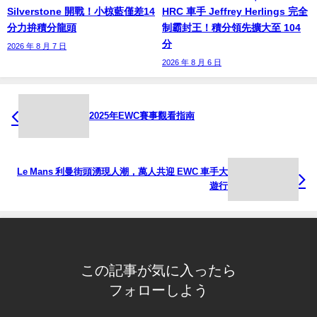
Silverstone 開戰！小椋藍僅差14
HRC 車手 Jeffrey Herlings 完全
分力拚積分龍頭
制霸封王！積分領先擴大至 104
分
2026 年 8 月 7 日
2026 年 8 月 6 日
2025年EWC賽事觀看指南
Le Mans 利曼街頭湧現人潮，萬人共迎 EWC 車手大
遊行
この記事が気に入ったら
フォローしよう