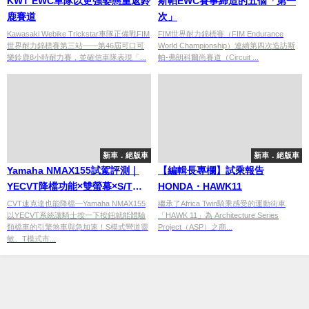
KWT EWC車隊以更強姿態重返鈴
斯帕EWC賽事締造的五個「第一
鹿賽道
次」
Kawasaki Webike Trickstar車隊正備戰FIM
FIM世界耐力錦標賽（FIM Endurance
世界耐力錦標賽第三站——第46屆可口可
World Championship）連續第四次造訪斯
樂鈴鹿8小時耐力賽，並確信車隊表現「...
帕-弗朗科爾尚賽道（Circuit ...
新車．絕版車
新車．絕版車
Yamaha NMAX155試駕評測｜
【編輯長專欄】試乘報告
YECVT降檔功能×雙螢幕×S/T騎
HONDA・HAWK11
乘模式，155cc速克達全方位易駕
CVT速克達也能降檔—Yamaha NMAX155
繼承了Africa Twin騎乘感受的運動街車
以YECVT系統讓騎士按一下按鈕就能體驗
「HAWK 11」為 Architecture Series
性為MAX系列之最！
類檔車的引擎煞車與急加速！S模式彎道靈
Project（ASP）之商...
敏、T模式市...