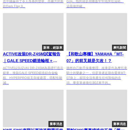
在中國贏得了令人羨慕的聲譽。而廠方的新
Grip」指的就是用膝蓋牢牢地夾住油箱。
款Dark Flag 9...
這樣做的確...
新車．絕版車
摩托新聞
ACTIVE改裝DR-Z4SM試駕報告
【和歌山專欄】YAMAHA「MT-
｜GALE SPEED鍛造輪框＋
07」的前叉就是欠改！？
HYPERPRO懸吊 公路滑胎車性能
ACTIVE以SUZUKI DR-Z4SM為基礎打造示
雖然自己動手保養整理、改車是作為摩托車
範車，換裝GALE SPEED鍛造鋁合金輪
騎士的樂趣之一，但是筆者近期在愛車MT-
大幅進化
框、HYPERPRO前叉與後避震，搭配性能
07身上，卻完全沒有產生任何類似的念
減...
頭。畢竟筆者擔任測試車手的...
賽事消息
賽事消息