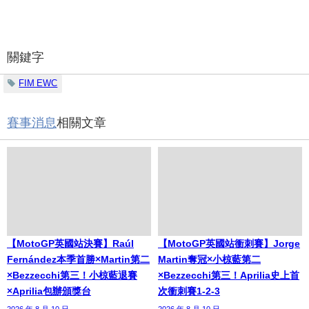
關鍵字
FIM EWC
賽事消息
相關文章
【MotoGP英國站決賽】Raúl
【MotoGP英國站衝刺賽】Jorge
Fernández本季首勝×Martin第二
Martin奪冠×小椋藍第二
×Bezzecchi第三！小椋藍退賽
×Bezzecchi第三！Aprilia史上首
×Aprilia包辦頒獎台
次衝刺賽1-2-3