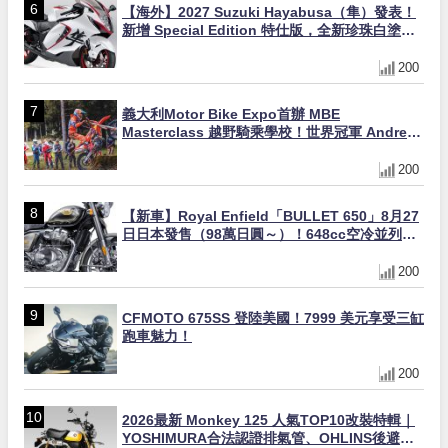
【海外】2027 Suzuki Hayabusa（隼）發表！
新增 Special Edition 特仕版，全新珍珠白塗裝
與專屬配備登場
200
義大利Motor Bike Expo首辦 MBE
Masterclass 越野騎乘學校！世界冠軍 Andrea
Verona 親自指導
200
【新車】Royal Enfield「BULLET 650」8月27
日日本發售（98萬日圓～）！648cc空冷並列雙
缸×虎眼指示燈×砲筒黑/戰艦藍兩色
200
CFMOTO 675SS 登陸美國！7999 美元享受三缸
跑車魅力！
200
2026最新 Monkey 125 人氣TOP10改裝特輯｜
YOSHIMURA合法認證排氣管、OHLINS後避